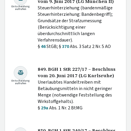
vom 9. Juni 2017 (LG München II)
Entscheidung
Steuerhinterziehung (bandenmäßige
aufrufen
Steuerhinterziehung: Bandenbegriff);
Grundsätze der Strafzumessung
(Berücksichtigung einer
überdurchschnittlich langen
Verfahrensdauer).
§
46
StGB; §
370
Abs. 3 Satz 2 Nr. 5 AO
849. BGH 1 StR 227/17 – Beschluss
vom 20. Juni 2017 (LG Karlsruhe)
Entscheidung
Unerlaubtes Handeltreiben mit
aufrufen
Betäubungsmitteln in nicht geringer
Menge (notwendige Feststellung des
Wirkstoffgehalts).
§
29a
Abs. 1 Nr. 2 BtMG
850. BGH 1 StR 240/17 – Beschluss