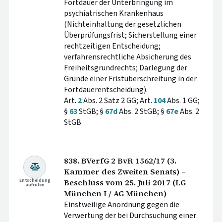
Fortdauer der Unterbringung im
psychiatrischen Krankenhaus
(Nichteinhaltung der gesetzlichen
Überprüfungsfrist; Sicherstellung einer
rechtzeitigen Entscheidung;
verfahrensrechtliche Absicherung des
Freiheitsgrundrechts; Darlegung der
Gründe einer Fristüberschreitung in der
Fortdauerentscheidung).
Art.
2
Abs. 2 Satz 2 GG; Art.
104
Abs. 1 GG;
§
63
StGB; §
67d
Abs. 2 StGB; §
67e
Abs. 2
StGB
838. BVerfG 2 BvR 1562/17 (3.
Kammer des Zweiten Senats) –
Entscheidung
Beschluss vom 25. Juli 2017 (LG
aufrufen
München I / AG München)
Einstweilige Anordnung gegen die
Verwertung der bei Durchsuchung einer