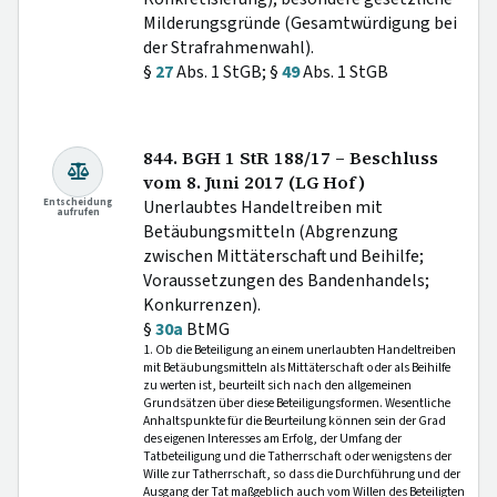
Milderungsgründe (Gesamtwürdigung bei
der Strafrahmenwahl).
§
27
Abs. 1 StGB; §
49
Abs. 1 StGB
844. BGH 1 StR 188/17 – Beschluss
vom 8. Juni 2017 (LG Hof)
Entscheidung
Unerlaubtes Handeltreiben mit
aufrufen
Betäubungsmitteln (Abgrenzung
zwischen Mittäterschaft und Beihilfe;
Voraussetzungen des Bandenhandels;
Konkurrenzen).
§
30a
BtMG
1. Ob die Beteiligung an einem unerlaubten Handeltreiben
mit Betäubungsmitteln als Mittäterschaft oder als Beihilfe
zu werten ist, beurteilt sich nach den allgemeinen
Grundsätzen über diese Beteiligungsformen. Wesentliche
Anhaltspunkte für die Beurteilung können sein der Grad
des eigenen Interesses am Erfolg, der Umfang der
Tatbeteiligung und die Tatherrschaft oder wenigstens der
Wille zur Tatherrschaft, so dass die Durchführung und der
Ausgang der Tat maßgeblich auch vom Willen des Beteiligten