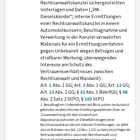
Rechtsanwaltskanzlei sichergestellten
Unterlagen und Daten („VW-
Dieselskandal“; interne Ermittlungen
einer Rechtsanwaltskanzlei in einem
Automobilkonzern; Beschlagnahme und
Verwertung in der Kanzlei verwahrten
Materials für ein Ermittlungsverfahren
gegen Unbekannt wegen Betruges und
strafbarer Werbung; überwiegendes
Interesse am Schutz des
Vertrauensverhältnisses zwischen
Rechtsanwalt und Mandant).
Art.
1
Abs. 1 GG; Art.
2
Abs. 1 GG; Art.
12
GG;
Art.
13
Abs. 1 GG; §
32
Abs. 1 BVerfGG; §
98
Abs. 2 Satz 2 StPO; §
103
StPO
1. Beauftragt ein Unternehmen mit Blick auf ein im Ausland
geführtes strafrechtliches Ermittlungsverfahren (hier: im
Zusammenhang mit dem Vorwurf von
Abgasmanipulationen an Dieselfahrzeugen) eine
Rechtsanwaltskanzlei mit internen Ermittlungen, so steht
das im Rahmen von Art.
13
Abs. 1 GG zu berücksichtigende
Vertrauensverhältnis zwischen Rechtsanwalt und
Mandant möglicherweise der Beschlagnahme und