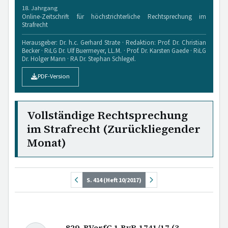
18. Jahrgang
Online-Zeitschrift für höchstrichterliche Rechtsprechung im
Strafrecht
Herausgeber: Dr. h.c. Gerhard Strate · Redaktion: Prof. Dr. Christian
Becker · RiLG Dr. Ulf Buermeyer, LL.M. · Prof. Dr. Karsten Gaede · RiLG
Dr. Holger Mann · RA Dr. Stephan Schlegel.
PDF-Version
Vollständige Rechtsprechung
im Strafrecht (Zurückliegender
Monat)
S. 414 (Heft 10/2017)
829. BVerfG 1 BvR 1741/17 (3.