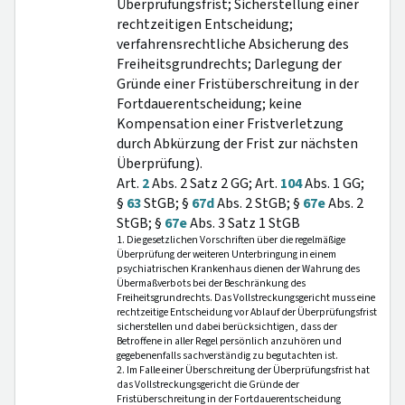
Überprüfungsfrist; Sicherstellung einer
rechtzeitigen Entscheidung;
verfahrensrechtliche Absicherung des
Freiheitsgrundrechts; Darlegung der
Gründe einer Fristüberschreitung in der
Fortdauerentscheidung; keine
Kompensation einer Fristverletzung
durch Abkürzung der Frist zur nächsten
Überprüfung).
Art.
2
Abs. 2 Satz 2 GG; Art.
104
Abs. 1 GG;
§
63
StGB; §
67d
Abs. 2 StGB; §
67e
Abs. 2
StGB; §
67e
Abs. 3 Satz 1 StGB
1. Die gesetzlichen Vorschriften über die regelmäßige
Überprüfung der weiteren Unterbringung in einem
psychiatrischen Krankenhaus dienen der Wahrung des
Übermaßverbots bei der Beschränkung des
Freiheitsgrundrechts. Das Vollstreckungsgericht muss eine
rechtzeitige Entscheidung vor Ablauf der Überprüfungsfrist
sicherstellen und dabei berücksichtigen, dass der
Betroffene in aller Regel persönlich anzuhören und
gegebenenfalls sachverständig zu begutachten ist.
2. Im Falle einer Überschreitung der Überprüfungsfrist hat
das Vollstreckungsgericht die Gründe der
Fristüberschreitung in der Fortdauerentscheidung