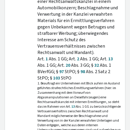
einer Rechtsanwaltskanzlei in einem
Automobilkonzern; Beschlagnahme und
Verwertung in der Kanzlei verwahrten
Materials für ein Ermittlungsverfahren
gegen Unbekannt wegen Betruges und
strafbarer Werbung; überwiegendes
Interesse am Schutz des
Vertrauensverhältnisses zwischen
Rechtsanwalt und Mandant).
Art.
1
Abs. 1 GG; Art.
2
Abs. 1 GG; Art.
13
Abs. 1 GG; Art.
20
Abs. 3 GG; §
32
Abs. 1
BVerfGG; §
97
StPO; §
98
Abs. 2 Satz 2
StPO; §
103
StPO
1. Beauftragt ein Unternehmen mit Blick auf ein im Ausland
geführtes strafrechtliches Ermittlungsverfahren (hier: im
Zusammenhang mit dem Vorwurf von
Abgasmanipulationen an Dieselfahrzeugen) eine
Rechtsanwaltskanzlei mit internen Ermittlungen, so steht
das im Rahmen von Art.
13
Abs. 1 GG zu berücksichtigende
Vertrauensverhältnis zwischen Rechtsanwalt und
Mandant möglicherweise der Beschlagnahme und
Verwertung von in der Kanzlei verwahrten Unterlagen und
Daten entgegen, welche aus deren internen
Untersuchungen hervorgegangen sind und auf welche nun