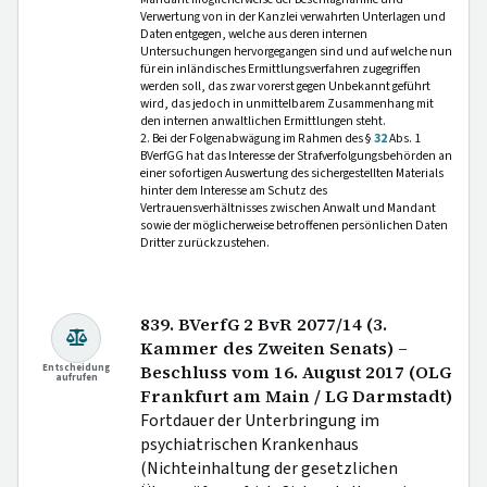
Verwertung von in der Kanzlei verwahrten Unterlagen und
Daten entgegen, welche aus deren internen
Untersuchungen hervorgegangen sind und auf welche nun
für ein inländisches Ermittlungsverfahren zugegriffen
werden soll, das zwar vorerst gegen Unbekannt geführt
wird, das jedoch in unmittelbarem Zusammenhang mit
den internen anwaltlichen Ermittlungen steht.
2. Bei der Folgenabwägung im Rahmen des §
32
Abs. 1
BVerfGG hat das Interesse der Strafverfolgungsbehörden an
einer sofortigen Auswertung des sichergestellten Materials
hinter dem Interesse am Schutz des
Vertrauensverhältnisses zwischen Anwalt und Mandant
sowie der möglicherweise betroffenen persönlichen Daten
Dritter zurückzustehen.
839. BVerfG 2 BvR 2077/14 (3.
Kammer des Zweiten Senats) –
Entscheidung
Beschluss vom 16. August 2017 (OLG
aufrufen
Frankfurt am Main / LG Darmstadt)
Fortdauer der Unterbringung im
psychiatrischen Krankenhaus
(Nichteinhaltung der gesetzlichen