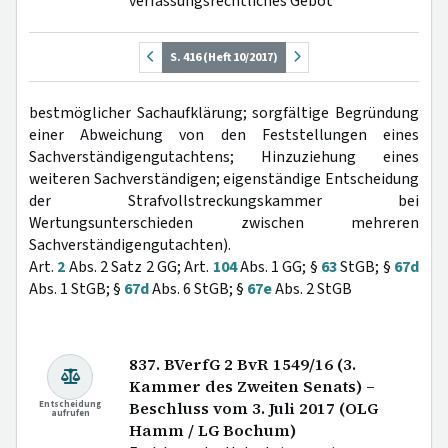
verfassungsrechtliches Gebot
S. 416 (Heft 10/2017)
bestmöglicher Sachaufklärung; sorgfältige Begründung
einer Abweichung von den Feststellungen eines
Sachverständigengutachtens; Hinzuziehung eines
weiteren Sachverständigen; eigenständige Entscheidung
der Strafvollstreckungskammer bei
Wertungsunterschieden zwischen mehreren
Sachverständigengutachten).
Art.
2
Abs. 2 Satz 2 GG; Art.
104
Abs. 1 GG; §
63
StGB; §
67d
Abs. 1 StGB; §
67d
Abs. 6 StGB; §
67e
Abs. 2 StGB
837. BVerfG 2 BvR 1549/16 (3.
Kammer des Zweiten Senats) –
Entscheidung
Beschluss vom 3. Juli 2017 (OLG
aufrufen
Hamm / LG Bochum)