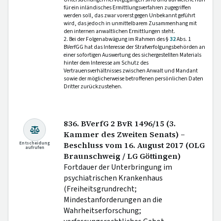
für ein inländisches Ermittlungsverfahren zugegriffen
werden soll, das zwar vorerst gegen Unbekannt geführt
wird, das jedoch in unmittelbarem Zusammenhang mit
den internen anwaltlichen Ermittlungen steht.
2. Bei der Folgenabwägung im Rahmen des §
32
Abs. 1
BVerfGG hat das Interesse der Strafverfolgungsbehörden an
einer sofortigen Auswertung des sichergestellten Materials
hinter dem Interesse am Schutz des
Vertrauensverhältnisses zwischen Anwalt und Mandant
sowie der möglicherweise betroffenen persönlichen Daten
Dritter zurückzustehen.
836. BVerfG 2 BvR 1496/15 (3.
Kammer des Zweiten Senats) –
Entscheidung
Beschluss vom 16. August 2017 (OLG
aufrufen
Braunschweig / LG Göttingen)
Fortdauer der Unterbringung im
psychiatrischen Krankenhaus
(Freiheitsgrundrecht;
Mindestanforderungen an die
Wahrheitserforschung;