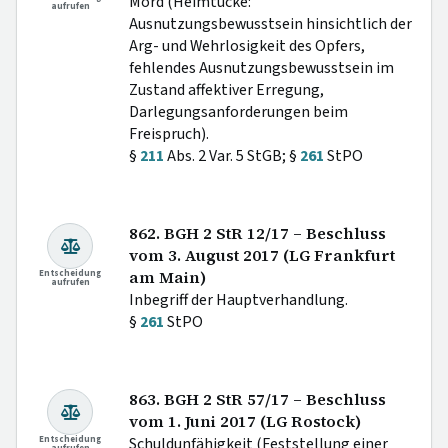
Mord (Heimtücke:
aufrufen
Ausnutzungsbewusstsein hinsichtlich der
Arg- und Wehrlosigkeit des Opfers,
fehlendes Ausnutzungsbewusstsein im
Zustand affektiver Erregung,
Darlegungsanforderungen beim
Freispruch).
§
211
Abs. 2 Var. 5 StGB; §
261
StPO
862. BGH 2 StR 12/17 – Beschluss
vom 3. August 2017 (LG Frankfurt
Entscheidung
am Main)
aufrufen
Inbegriff der Hauptverhandlung.
§
261
StPO
863. BGH 2 StR 57/17 – Beschluss
vom 1. Juni 2017 (LG Rostock)
Entscheidung
Schuldunfähigkeit (Feststellung einer