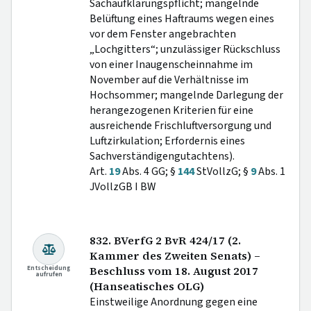
Sachaufklärungspflicht; mangelnde
Belüftung eines Haftraums wegen eines
vor dem Fenster angebrachten
„Lochgitters“; unzulässiger Rückschluss
von einer Inaugenscheinnahme im
November auf die Verhältnisse im
Hochsommer; mangelnde Darlegung der
herangezogenen Kriterien für eine
ausreichende Frischluftversorgung und
Luftzirkulation; Erfordernis eines
Sachverständigengutachtens).
Art.
19
Abs. 4 GG; §
144
StVollzG; §
9
Abs. 1
JVollzGB I BW
832. BVerfG 2 BvR 424/17 (2.
Kammer des Zweiten Senats) –
Entscheidung
Beschluss vom 18. August 2017
aufrufen
(Hanseatisches OLG)
Einstweilige Anordnung gegen eine