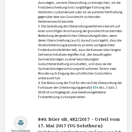
darzulegen, um eine Überprüfung zu ermöglichen, ob die
Fristüberschreitung trotz sorgfältiger Führung des
Verfahrens zustande kam oder ob sie auf einer Fehlhaltung
gegenüber dem das Grundrecht sichernden
Verfahrensrecht beruhte.
3. Die Gestaltung des Überprüfungsverfahrens beruht auf
einer unrichtigen Anschauung der grundrechtssichernden
Bedeutung der gesetzlichen Überprüfungsfristen, wenn
deren Überschreitung (auch) darauf zurückgeht, dass die
Strafvollstreckungskammer es an einer sachgerechten
Fristenkontrolle fehlen ließ, dass die Kammer über längere
Zeit keine Initiativen ergriffen hat, den beauftragten
Sachverständigen zu einer beschleunigten
Gutachtenerstattung anzuhalten, und dass sie die
Sachverständigenanhörung erst auf einen Termin zwei
Monate nach Eingang des schriftlichen Gutachtens
anberaumt hat.
4. Die Abkürzung der Frist für die nächste Überprüfung der
Fortdauer der Unterbringung gemäß §
67e
Abs. 3 Satz 1
StGB ist nicht geeignet, eine bereits eingetretene
Fristverletzung zu kompensieren.
840. BGer 6B_482/2017 – Urteil vom
17. Mai 2017 (VG Solothurn)
Entscheidung