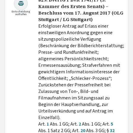
Kammer des Ersten Senats) –
Entscheidung
Beschluss vom 17. August 2017 (OLG
aufrufen
Stuttgart / LG Stuttgart)
Erfolgloser Antrag auf Erlass einer
einstweiligen Anordnung gegen eine
sitzungspolizeiliche Verfügung
(Beschränkung der Bildberichterstattung;
Presse- und Rundfunkfreiheit;
allgemeines Persönlichkeitsrecht;
Ermessensausübung; Strafverfahren mit
gewichtigem Informationsinteresse der
Öffentlichkeit; „Schlecker-Prozess“;
Zurückstehen der Pressefreiheit bei
Zulassung von Ton-, Bild- und
Filmaufnahmen im Sitzungssaal zu
Beginn der Hauptverhandlung, zur
Urteilsverkündung und auf Antrag im
Einzelfall).
Art.
1
Abs. 1 GG; Art.
2
Abs. 1 GG; Art.
5
Abs. 1 Satz 2 GG; Art.
20
Abs. 3 GG; §
32