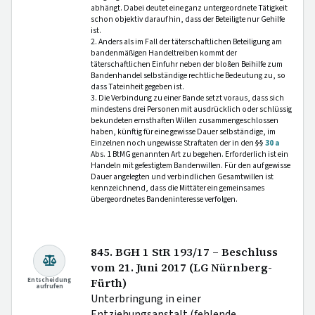
abhängt. Dabei deutet eine ganz untergeordnete Tätigkeit
schon objektiv darauf hin, dass der Beteiligte nur Gehilfe
ist.
2. Anders als im Fall der täterschaftlichen Beteiligung am
bandenmäßigen Handeltreiben kommt der
täterschaftlichen Einfuhr neben der bloßen Beihilfe zum
Bandenhandel selbständige rechtliche Bedeutung zu, so
dass Tateinheit gegeben ist.
3. Die Verbindung zu einer Bande setzt voraus, dass sich
mindestens drei Personen mit ausdrücklich oder schlüssig
bekundeten ernsthaften Willen zusammengeschlossen
haben, künftig für eine gewisse Dauer selbständige, im
Einzelnen noch ungewisse Straftaten der in den §§
30 a
Abs. 1 BtMG genannten Art zu begehen. Erforderlich ist ein
Handeln mit gefestigtem Bandenwillen. Für den auf gewisse
Dauer angelegten und verbindlichen Gesamtwillen ist
kennzeichnend, dass die Mittäter ein gemeinsames
übergeordnetes Bandeninteresse verfolgen.
845. BGH 1 StR 193/17 – Beschluss
vom 21. Juni 2017 (LG Nürnberg-
Entscheidung
Fürth)
aufrufen
Unterbringung in einer
Entziehungsanstalt (fehlende