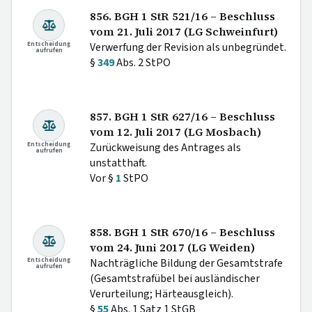
856. BGH 1 StR 521/16 – Beschluss
vom 21. Juli 2017 (LG Schweinfurt)
Entscheidung
Verwerfung der Revision als unbegründet.
aufrufen
§
349
Abs. 2 StPO
857. BGH 1 StR 627/16 – Beschluss
vom 12. Juli 2017 (LG Mosbach)
Entscheidung
Zurückweisung des Antrages als
aufrufen
unstatthaft.
Vor §
1
StPO
858. BGH 1 StR 670/16 – Beschluss
vom 24. Juni 2017 (LG Weiden)
Entscheidung
Nachträgliche Bildung der Gesamtstrafe
aufrufen
(Gesamtstrafübel bei ausländischer
Verurteilung; Härteausgleich).
§
55
Abs. 1 Satz 1 StGB