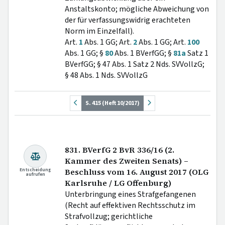
Anstaltskonto; mögliche Abweichung von
der für verfassungswidrig erachteten
Norm im Einzelfall).
Art.
1
Abs. 1 GG; Art.
2
Abs. 1 GG; Art.
100
Abs. 1 GG; §
80
Abs. 1 BVerfGG; §
81a
Satz 1
BVerfGG; § 47 Abs. 1 Satz 2 Nds. SVVollzG;
§ 48 Abs. 1 Nds. SVVollzG
S. 415 (Heft 10/2017)
831. BVerfG 2 BvR 336/16 (2.
Kammer des Zweiten Senats) –
Entscheidung
Beschluss vom 16. August 2017 (OLG
aufrufen
Karlsruhe / LG Offenburg)
Unterbringung eines Strafgefangenen
(Recht auf effektiven Rechtsschutz im
Strafvollzug; gerichtliche