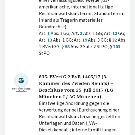
einer Verfassungsbeschwerde (US-
amerikanische, international tätige
Rechtsanwaltskanzlei mit Standorten im
Inland als Trägerin materieller
Grundrechte).
Art.
1
Abs. 1 GG; Art.
2
Abs. 1 GG; Art.
12
GG;
Art.
13
Abs. 1 GG; Art.
19
Abs. 3 GG; §
32
Abs.
1 BVerfGG; §
98
Abs. 2 Satz 2 StPO; §
103
StPO
835. BVerfG 2 BvR 1405/17 (3.
Kammer des Zweiten Senats) –
Entscheidung
Beschluss vom 25. Juli 2017 (LG
aufrufen
München I / AG München)
Einstweilige Anordnung gegen die
Verwertung der bei Durchsuchung einer
Rechtsanwaltskanzlei sichergestellten
Unterlagen und Daten („VW-
Dieselskandal“; interne Ermittlungen