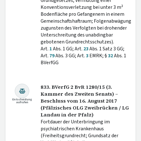
Grundgesetzes; Vermutung einer
Konventionsverletzung bei unter 3 m²
Bodenfläche pro Gefangenem in einem
Gemeinschaftshaftraum; Folgenabwägung
zugunsten des Verfolgten bei drohender
Unterschreitung des unabdingbar
gebotenen Grundrechtsschutzes).
Art.
1
Abs. 1 GG; Art.
23
Abs. 1 Satz 3 GG;
Art.
79
Abs. 3 GG; Art.
3
EMRK; §
32
Abs. 1
BVerfGG
833. BVerfG 2 BvR 1280/15 (3.
Kammer des Zweiten Senats) –
Entscheidung
Beschluss vom 16. August 2017
aufrufen
(Pfälzisches OLG Zweibrücken / LG
Landau in der Pfalz)
Fortdauer der Unterbringung im
psychiatrischen Krankenhaus
(Freiheitsgrundrecht; Grundsatz der