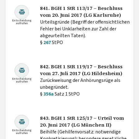
841. BGH 1 StR 113/17 – Beschluss
vom 20. Juni 2017 (LG Karlsruhe)
Entscheidung
Urteilsgründe (Begriff der offensichtlichen
aufrufen
Fehler bei Unklarheiten zur Zahl der
abgeurteilten Taten).
§
267
StPO
842. BGH 1 StR 119/17 – Beschluss
vom 27. Juli 2017 (LG Hildesheim)
Entscheidung
Zurückweisung der Anhörungsrüge als
aufrufen
unbegründet.
§
356a
Satz 1 StPO
843. BGH 1 StR 125/17 – Urteil vom
20. Juni 2017 (LG München II)
Entscheidung
Beihilfe (Gehilfenvorsatz: notwendige
aufrufen
Konkretisierung); besondere gesetzliche