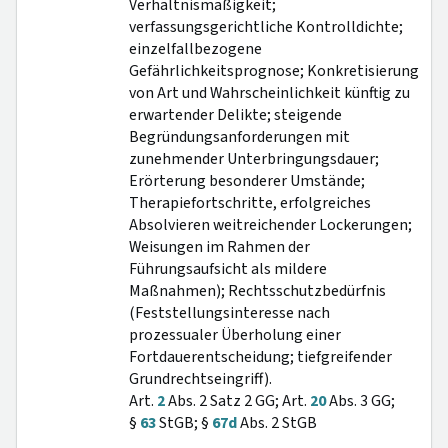
Verhältnismäßigkeit;
verfassungsgerichtliche Kontrolldichte;
einzelfallbezogene
Gefährlichkeitsprognose; Konkretisierung
von Art und Wahrscheinlichkeit künftig zu
erwartender Delikte; steigende
Begründungsanforderungen mit
zunehmender Unterbringungsdauer;
Erörterung besonderer Umstände;
Therapiefortschritte, erfolgreiches
Absolvieren weitreichender Lockerungen;
Weisungen im Rahmen der
Führungsaufsicht als mildere
Maßnahmen); Rechtsschutzbedürfnis
(Feststellungsinteresse nach
prozessualer Überholung einer
Fortdauerentscheidung; tiefgreifender
Grundrechtseingriff).
Art.
2
Abs. 2 Satz 2 GG; Art.
20
Abs. 3 GG;
§
63
StGB; §
67d
Abs. 2 StGB