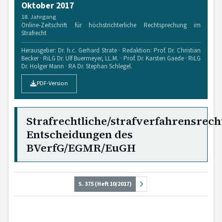
Oktober 2017
18. Jahrgang
Online-Zeitschrift für höchstrichterliche Rechtsprechung im
Strafrecht
Herausgeber: Dr. h.c. Gerhard Strate · Redaktion: Prof. Dr. Christian
Becker · RiLG Dr. Ulf Buermeyer, LL.M. · Prof. Dr. Karsten Gaede · RiLG
Dr. Holger Mann · RA Dr. Stephan Schlegel.
PDF-Version
Strafrechtliche/strafverfahrensrech
Entscheidungen des
BVerfG/EGMR/EuGH
S. 375 (Heft 10/2017)