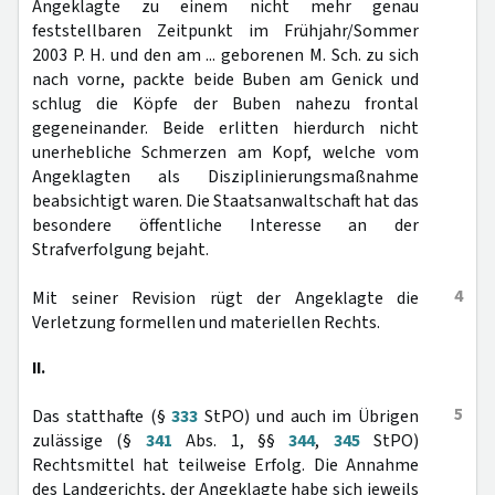
Angeklagte zu einem nicht mehr genau
feststellbaren Zeitpunkt im Frühjahr/Sommer
2003 P. H. und den am ... geborenen M. Sch. zu sich
nach vorne, packte beide Buben am Genick und
schlug die Köpfe der Buben nahezu frontal
gegeneinander. Beide erlitten hierdurch nicht
unerhebliche Schmerzen am Kopf, welche vom
Angeklagten als Disziplinierungsmaßnahme
beabsichtigt waren. Die Staatsanwaltschaft hat das
besondere öffentliche Interesse an der
Strafverfolgung bejaht.
4
Mit seiner Revision rügt der Angeklagte die
Verletzung formellen und materiellen Rechts.
II.
5
Das statthafte (§
333
StPO) und auch im Übrigen
zulässige (§
341
Abs. 1, §§
344
,
345
StPO)
Rechtsmittel hat teilweise Erfolg. Die Annahme
des Landgerichts, der Angeklagte habe sich jeweils