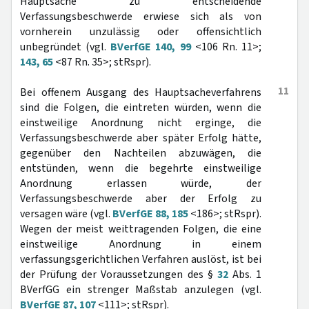
Hauptsache zu entscheidende
Verfassungsbeschwerde erwiese sich als von
vornherein unzulässig oder offensichtlich
unbegründet (vgl.
BVerfGE 140, 99
<106 Rn. 11>;
143, 65
<87 Rn. 35>; stRspr).
11
Bei offenem Ausgang des Hauptsacheverfahrens
sind die Folgen, die eintreten würden, wenn die
einstweilige Anordnung nicht erginge, die
Verfassungsbeschwerde aber später Erfolg hätte,
gegenüber den Nachteilen abzuwägen, die
entstünden, wenn die begehrte einstweilige
Anordnung erlassen würde, der
Verfassungsbeschwerde aber der Erfolg zu
versagen wäre (vgl.
BVerfGE 88, 185
<186>; stRspr).
Wegen der meist weittragenden Folgen, die eine
einstweilige Anordnung in einem
verfassungsgerichtlichen Verfahren auslöst, ist bei
der Prüfung der Voraussetzungen des §
32
Abs. 1
BVerfGG ein strenger Maßstab anzulegen (vgl.
BVerfGE 87, 107
<111>; stRspr).