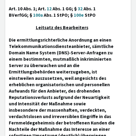
Art. 10 Abs. 1; Art.
12
Abs. 1 GG; §
32
Abs. 1
BVerfGG; §
100a
Abs. 1 StPO; §
100e
StPO
Leitsatz des Bearbeiters
Die ermittlungsrichterliche Anordnung an einen
Telekommunikationsdiensteanbieter, sämtliche
Domain Name System (DNS)-Server-Anfragen zu
einem bestimmten, mutmaßlich inkriminierten
Server zu überwachen und an die
Ermittlungsbehörden weiterzugeben, ist
einstweilen auszusetzen, weil angesichts des
erheblichen organisatorischen und personellen
Aufwands für den Anbieter, des drohenden
Reputationsverlusts aufgrund der Neuartigkeit
und Intensität der Maßnahme sowie
insbesondere der massenhaften, verdeckten,
verdachtslosen und irreversiblen Eingriffe in das
Fernmeldegeheimnis der betroffenen Kunden die
Nachteile der Maßnahme das Interesse an einer
sofortigen Umsetzung (deutlich) überwiegen.