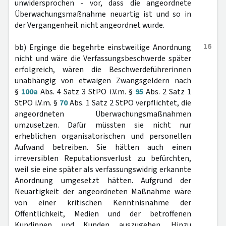
unwidersprochen - vor, dass die angeordnete
Überwachungsmaßnahme neuartig ist und so in
der Vergangenheit nicht angeordnet wurde.
16
bb) Erginge die begehrte einstweilige Anordnung
nicht und wäre die Verfassungsbeschwerde später
erfolgreich, wären die Beschwerdeführerinnen
unabhängig von etwaigen Zwangsgeldern nach
§
100a
Abs. 4 Satz 3 StPO i.V.m. §
95
Abs. 2 Satz 1
StPO i.V.m. §
70
Abs. 1 Satz 2 StPO verpflichtet, die
angeordneten Überwachungsmaßnahmen
umzusetzen. Dafür müssten sie nicht nur
erheblichen organisatorischen und personellen
Aufwand betreiben. Sie hätten auch einen
irreversiblen Reputationsverlust zu befürchten,
weil sie eine später als verfassungswidrig erkannte
Anordnung umgesetzt hätten. Aufgrund der
Neuartigkeit der angeordneten Maßnahme wäre
von einer kritischen Kenntnisnahme der
Öffentlichkeit, Medien und der betroffenen
Kundinnen und Kunden auszugehen. Hinzu