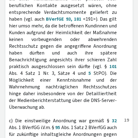
beruflichen Kontakte ausgesetzt wären, ohne
entsprechende Verdachtsmomente geliefert zu
haben (vgl. auch
BVerfGE 93, 181
<191>). Das gilt
hier umso mehr, da die betroffenen Kundinnen und
Kunden aufgrund der Heimlichkeit der Maßnahme
keinen vorbeugenden oder abwehrenden
Rechtsschutz gegen die angegriffene Anordnung
haben dürften und auch ihre spätere
Benachrichtigung angesichts ihrer schieren Zahl
praktisch ausgeschlossen sein dürfte (vgl. §
101
Abs. 4 Satz 1 Nr. 3, Sätze 4 und
5
StPO). Die
Möglichkeit einer Kenntnisnahme und der
Wahrnehmung nachträglichen Rechtsschutzes
hinge daher insbesondere von der Detailliertheit
der Medienberichterstattung über die DNS-Server-
Überwachung ab.
19
c) Die einstweilige Anordnung war gemäß §
32
Abs. 1 BVerfGG i.V.m. §
95
Abs. 1 Satz 2 BVerfGG auch
für zukünftige inhaltsgleiche Anordnungen gegen