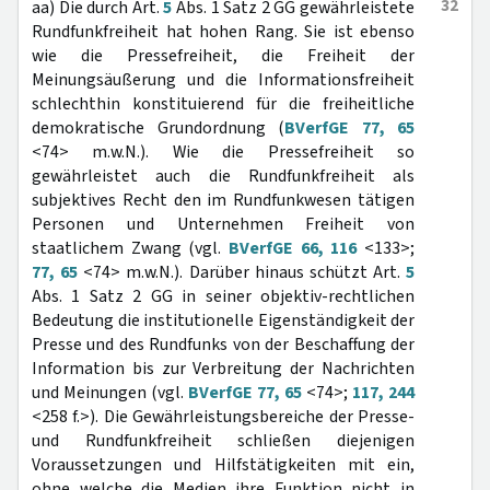
32
aa) Die durch Art.
5
Abs. 1 Satz 2 GG gewährleistete
Rundfunkfreiheit hat hohen Rang. Sie ist ebenso
wie die Pressefreiheit, die Freiheit der
Meinungsäußerung und die Informationsfreiheit
schlechthin konstituierend für die freiheitliche
demokratische Grundordnung (
BVerfGE 77, 65
<74> m.w.N.). Wie die Pressefreiheit so
gewährleistet auch die Rundfunkfreiheit als
subjektives Recht den im Rundfunkwesen tätigen
Personen und Unternehmen Freiheit von
staatlichem Zwang (vgl.
BVerfGE 66, 116
<133>;
77, 65
<74> m.w.N.). Darüber hinaus schützt Art.
5
Abs. 1 Satz 2 GG in seiner objektiv-rechtlichen
Bedeutung die institutionelle Eigenständigkeit der
Presse und des Rundfunks von der Beschaffung der
Information bis zur Verbreitung der Nachrichten
und Meinungen (vgl.
BVerfGE 77, 65
<74>;
117, 244
<258 f.>). Die Gewährleistungsbereiche der Presse-
und Rundfunkfreiheit schließen diejenigen
Voraussetzungen und Hilfstätigkeiten mit ein,
ohne welche die Medien ihre Funktion nicht in