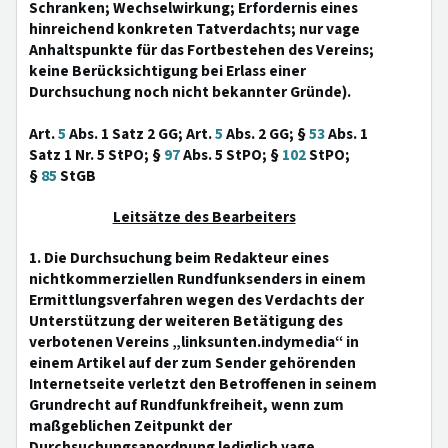
Schranken; Wechselwirkung; Erfordernis eines
hinreichend konkreten Tatverdachts; nur vage
Anhaltspunkte für das Fortbestehen des Vereins;
keine Berücksichtigung bei Erlass einer
Durchsuchung noch nicht bekannter Gründe).
Art.
5
Abs. 1 Satz 2 GG; Art.
5
Abs. 2 GG; §
53
Abs. 1
Satz 1 Nr. 5 StPO; §
97
Abs. 5 StPO; §
102
StPO;
§
85
StGB
Leitsätze des Bearbeiters
1. Die Durchsuchung beim Redakteur eines
nichtkommerziellen Rundfunksenders in einem
Ermittlungsverfahren wegen des Verdachts der
Unterstützung der weiteren Betätigung des
verbotenen Vereins „linksunten.indymedia“ in
einem Artikel auf der zum Sender gehörenden
Internetseite verletzt den Betroffenen in seinem
Grundrecht auf Rundfunkfreiheit, wenn zum
maßgeblichen Zeitpunkt der
Durchsuchungsanordnung lediglich vage