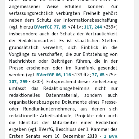
angemessener Weise erfüllen können. Zur
verfassungsrechtlich verbürgten Freiheit gehört
neben dem Schutz der Informationsbeschaffung
(vgl. hierzu
BVerfGE 77, 65
<74 f.>;
117, 244
<259>)
insbesondere auch der Schutz der Vertraulichkeit
der Redaktionsarbeit. Es ist staatlichen Stellen
grundsätzlich verwehrt, sich Einblick in die
Vorgänge zu verschaffen, die zur Entstehung von
Nachrichten oder Beiträgen führen, die in der
Presse erscheinen oder im Rundfunk gesendet
werden (vgl.
BVerfGE 66, 116
<133 ff.>;
77, 65
<75>;
107, 299
<330>). Entsprechend dieser Zielsetzung
umfasst das Redaktionsgeheimnis nicht nur
redaktionelles Datenmaterial, sondern auch
organisationsbezogene Dokumente eines Presse-
oder Rundfunkunternehmens, aus denen sich
redaktionelle Arbeitsabläufe, Projekte oder auch
die Identität der Mitarbeiter einer Redaktion
ergeben (vgl. BVerfG, Beschluss der 1. Kammer des
Ersten Senats vom 10. Dezember 2010 -
1 BvR