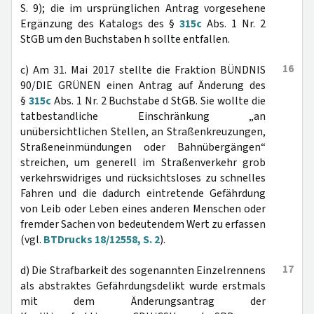
S. 9); die im ursprünglichen Antrag vorgesehene
Ergänzung des Katalogs des §
315c
Abs. 1 Nr. 2
StGB um den Buchstaben h sollte entfallen.
16
c) Am 31. Mai 2017 stellte die Fraktion BÜNDNIS
90/DIE GRÜNEN einen Antrag auf Änderung des
§
315c
Abs. 1 Nr. 2 Buchstabe d StGB. Sie wollte die
tatbestandliche Einschränkung „an
unübersichtlichen Stellen, an Straßenkreuzungen,
Straßeneinmündungen oder Bahnübergängen“
streichen, um generell im Straßenverkehr grob
verkehrswidriges und rücksichtsloses zu schnelles
Fahren und die dadurch eintretende Gefährdung
von Leib oder Leben eines anderen Menschen oder
fremder Sachen von bedeutendem Wert zu erfassen
(vgl.
BTDrucks 18/12558, S. 2
).
17
d) Die Strafbarkeit des sogenannten Einzelrennens
als abstraktes Gefährdungsdelikt wurde erstmals
mit dem Änderungsantrag der