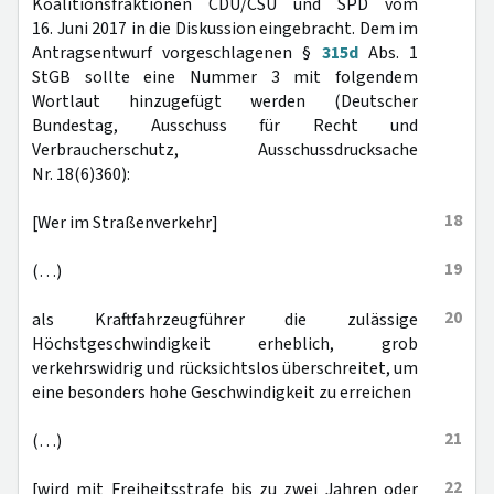
Koalitionsfraktionen CDU/CSU und SPD vom
16. Juni 2017 in die Diskussion eingebracht. Dem im
Antragsentwurf vorgeschlagenen §
315d
Abs. 1
StGB sollte eine Nummer 3 mit folgendem
Wortlaut hinzugefügt werden (Deutscher
Bundestag, Ausschuss für Recht und
Verbraucherschutz, Ausschussdrucksache
Nr. 18(6)360):
18
[Wer im Straßenverkehr]
19
(…)
20
als Kraftfahrzeugführer die zulässige
Höchstgeschwindigkeit erheblich, grob
verkehrswidrig und rücksichtslos überschreitet, um
eine besonders hohe Geschwindigkeit zu erreichen
21
(…)
22
[wird mit Freiheitsstrafe bis zu zwei Jahren oder