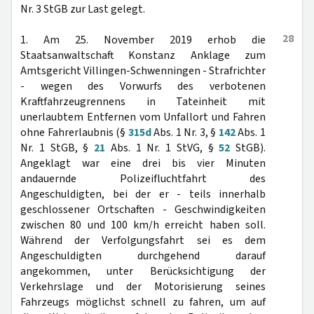
Nr. 3 StGB zur Last gelegt.
28
1. Am 25. November 2019 erhob die
Staatsanwaltschaft Konstanz Anklage zum
Amtsgericht Villingen-Schwenningen - Strafrichter
- wegen des Vorwurfs des verbotenen
Kraftfahrzeugrennens in Tateinheit mit
unerlaubtem Entfernen vom Unfallort und Fahren
ohne Fahrerlaubnis (§
315d
Abs. 1 Nr. 3, §
142
Abs. 1
Nr. 1 StGB, §
21
Abs. 1 Nr. 1 StVG, §
52
StGB).
Angeklagt war eine drei bis vier Minuten
andauernde Polizeifluchtfahrt des
Angeschuldigten, bei der er - teils innerhalb
geschlossener Ortschaften - Geschwindigkeiten
zwischen 80 und 100 km/h erreicht haben soll.
Während der Verfolgungsfahrt sei es dem
Angeschuldigten durchgehend darauf
angekommen, unter Berücksichtigung der
Verkehrslage und der Motorisierung seines
Fahrzeugs möglichst schnell zu fahren, um auf