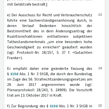
mit Geldstrafe bestraft.]
23
e) Der Ausschuss für Recht und Verbraucherschutz
führte eine Sachverständigenanhörung durch, in
deren Verlauf Bedenken hinsichtlich der
Bestimmtheit des in dem Änderungsantrag der
Koalitionsfraktionen enthaltenen subjektiven
Tatbestandsmerkmals „um eine besonders hohe
Geschwindigkeit zu erreichen“ geäußert wurden
(vgl. Protokoll-Nr. 18/157, S. 37 f. <Gutachten
Franke>).
24
Er empfahl daher eine geänderte Fassung des
§
315d
Abs. 1 Nr. 3 StGB, die durch den Bundestag
im Zuge des 56. Strafrechtsänderungsgesetzes am
29. Juni 2017 angenommen wurde (vgl.
Plenarprotokoll 18/243, S. 24909). Die Vorschrift
trat am 13. Oktober 2017 in Kraft.
25
f) Zur Begründung des §
315d
Abs. 1 Nr. 3 StGB in