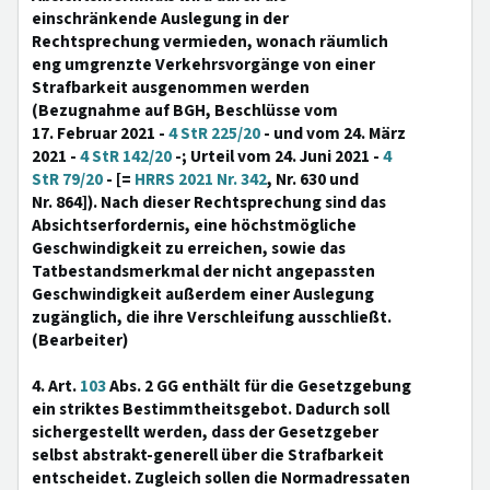
einschränkende Auslegung in der
Rechtsprechung vermieden, wonach räumlich
eng umgrenzte Verkehrsvorgänge von einer
Strafbarkeit ausgenommen werden
(Bezugnahme auf BGH, Beschlüsse vom
17. Februar 2021 -
4 StR 225/20
- und vom 24. März
2021 -
4 StR 142/20
-; Urteil vom 24. Juni 2021 -
4
StR 79/20
- [=
HRRS 2021 Nr. 342
, Nr. 630 und
Nr. 864]). Nach dieser Rechtsprechung sind das
Absichtserfordernis, eine höchstmögliche
Geschwindigkeit zu erreichen, sowie das
Tatbestandsmerkmal der nicht angepassten
Geschwindigkeit außerdem einer Auslegung
zugänglich, die ihre Verschleifung ausschließt.
(Bearbeiter)
4. Art.
103
Abs. 2 GG enthält für die Gesetzgebung
ein striktes Bestimmtheitsgebot. Dadurch soll
sichergestellt werden, dass der Gesetzgeber
selbst abstrakt-generell über die Strafbarkeit
entscheidet. Zugleich sollen die Normadressaten