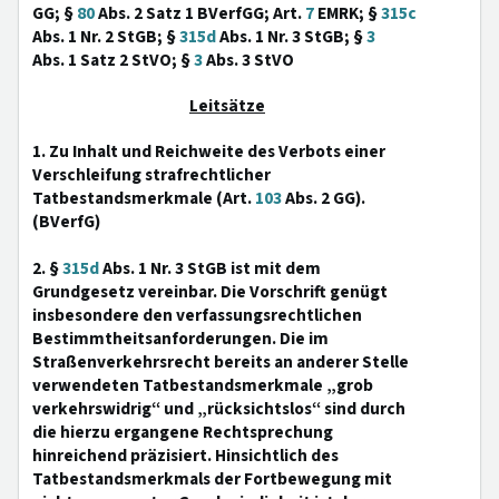
GG; §
80
Abs. 2 Satz 1 BVerfGG; Art.
7
EMRK; §
315c
Abs. 1 Nr. 2 StGB; §
315d
Abs. 1 Nr. 3 StGB; §
3
Abs. 1 Satz 2 StVO; §
3
Abs. 3 StVO
Leitsätze
1. Zu Inhalt und Reichweite des Verbots einer
Verschleifung strafrechtlicher
Tatbestandsmerkmale (Art.
103
Abs. 2 GG).
(BVerfG)
2. §
315d
Abs. 1 Nr. 3 StGB ist mit dem
Grundgesetz vereinbar. Die Vorschrift genügt
insbesondere den verfassungsrechtlichen
Bestimmtheitsanforderungen. Die im
Straßenverkehrsrecht bereits an anderer Stelle
verwendeten Tatbestandsmerkmale „grob
verkehrswidrig“ und „rücksichtslos“ sind durch
die hierzu ergangene Rechtsprechung
hinreichend präzisiert. Hinsichtlich des
Tatbestandsmerkmals der Fortbewegung mit