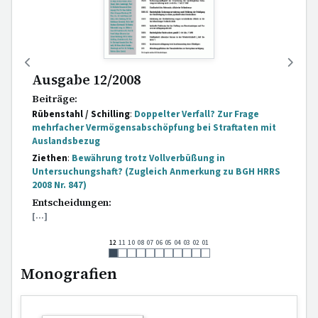
Ausgabe 12/2008
Beiträge:
Rübenstahl / Schilling
:
Doppelter Verfall? Zur Frage
mehrfacher Vermögensabschöpfung bei Straftaten mit
Auslandsbezug
Ziethen
:
Bewährung trotz Vollverbüßung in
Untersuchungshaft? (Zugleich Anmerkung zu BGH HRRS
2008 Nr. 847)
Entscheidungen:
[...]
12
11
10
08
07
06
05
04
03
02
01
Monografien