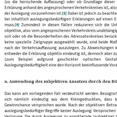
(so die herrschende Auffassung) oder ob Grundlage dieser 
Erklärung anhand des angesprochenen Verkehrskreises ist, also
der Auslegung vorzunehmen ist.
[8]
Dabei ist jedoch zu beachte
bei inhaltlich auslegungsbedürftigen Erklärungen auf einen 
muss.
[9]
Zumindest in diesen Fällen reduzieren sich die Un
objektive, also vom angesprochenen Verkehrskreis unabhängi
soll oder ob die Besonderheiten des Adressatenkreises berüc
keine spezielle Zielgruppe ausgewählt wurde, sind beide Maß
nach der Verkehrsauffassung auszulegen. Zu Abweichungen
entweder die Erklärung objektiv eindeutig ist, dennoch aber z
(zum Beispiel aufgrund geschickter optischen Gest
Auslegungsbedürftigkeit eine den Horizont beeinflussende Vor
a. Anwendung des subjektiven Ansatzes durch den B
Das kann am vorliegenden Fall verdeutlicht werden. Bezüglic
sich nämlich eindeutig aus dem Kleingedruckten, dass 
Gewinnchance versprochen wurde. Nach der objektiven Betra
auslegungsbedürftiger Begriffe keiner Auslegung: Versprochen
Verlosung. Die durch Auslegung zu ermittelnde (subjektive) 