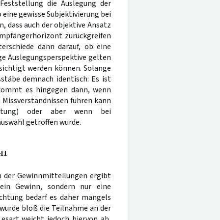
Feststellung die Auslegung der
 eine gewisse Subjektivierung bei
n, dass auch der objektive Ansatz
Empfängerhorizont zurückgreifen
terschiede dann darauf, ob eine
ge Auslegungsperspektive gelten
ksichtigt werden können. Solange
stäbe demnach identisch: Es ist
 kommt es hingegen dann, wenn
u Missverständnissen führen kann
altung) oder aber wenn bei
auswahl getroffen wurde.
GH
h der Gewinnmitteilungen ergibt
kein Gewinn, sondern nur eine
chtung bedarf es daher mangels
 wurde bloß die Teilnahme an der
Lesart weicht jedoch hiervon ab,