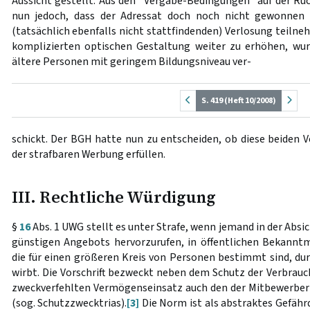
Aussicht gestellt. Aus den "Vergabe-Bedingungen" auf der Rüc
nun jedoch, dass der Adressat doch noch nicht gewonnen h
(tatsächlich ebenfalls nicht stattfindenden) Verlosung teilne
komplizierten optischen Gestaltung weiter zu erhöhen, wur
ältere Personen mit geringem Bildungsniveau ver-
S. 419 (Heft 10/2008)
schickt. Der BGH hatte nun zu entscheiden, ob diese beiden 
der strafbaren Werbung erfüllen.
III. Rechtliche Würdigung
§
16
Abs. 1 UWG stellt es unter Strafe, wenn jemand in der Absi
günstigen Angebots hervorzurufen, in öffentlichen Bekannt
die für einen größeren Kreis von Personen bestimmt sind, du
wirbt. Die Vorschrift bezweckt neben dem Schutz der Verbrau
zweckverfehlten Vermögenseinsatz auch den der Mitbewerber
(sog. Schutzzwecktrias).
[3]
Die Norm ist als abstraktes Gefähr