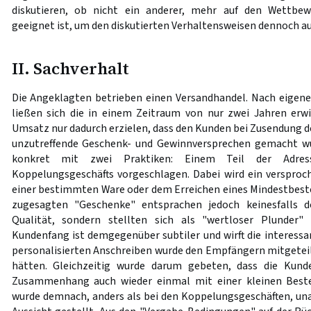
diskutieren, ob nicht ein anderer, mehr auf den Wettbew
geeignet ist, um den diskutierten Verhaltensweisen dennoch a
II. Sachverhalt
Die Angeklagten betrieben einen Versandhandel. Nach eigen
ließen sich die in einem Zeitraum von nur zwei Jahren erwi
Umsatz nur dadurch erzielen, dass den Kunden bei Zusendung 
unzutreffende Geschenk- und Gewinnversprechen gemacht wur
konkret mit zwei Praktiken: Einem Teil der Adress
Koppelungsgeschäfts vorgeschlagen. Dabei wird ein versproch
einer bestimmten Ware oder dem Erreichen eines Mindestbest
zugesagten "Geschenke" entsprachen jedoch keinesfalls 
Qualität, sondern stellten sich als "wertloser Plunder
Kundenfang ist demgegenüber subtiler und wirft die interessan
personalisierten Anschreiben wurde den Empfängern mitgeteil
hätten. Gleichzeitig wurde darum gebeten, dass die Kund
Zusammenhang auch wieder einmal mit einer kleinen Beste
wurde demnach, anders als bei den Koppelungsgeschäften, una