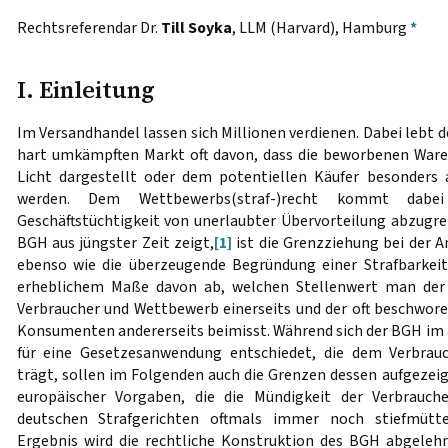
Rechtsreferendar Dr.
Till Soyka
, LLM (Harvard), Hamburg
*
I. Einleitung
Im Versandhandel lassen sich Millionen verdienen. Dabei lebt 
hart umkämpften Markt oft davon, dass die beworbenen Ware
Licht dargestellt oder dem potentiellen Käufer besonders 
werden. Dem Wettbewerbs(straf-)recht kommt dabe
Geschäftstüchtigkeit von unerlaubter Übervorteilung abzugre
BGH aus jüngster Zeit zeigt,
[1]
ist die Grenzziehung bei der 
ebenso wie die überzeugende Begründung einer Strafbarkeit,
erheblichem Maße davon ab, welchen Stellenwert man der 
Verbraucher und Wettbewerb einerseits und der oft beschwore
Konsumenten andererseits beimisst. Während sich der BGH im
für eine Gesetzesanwendung entschiedet, die dem Verbrau
trägt, sollen im Folgenden auch die Grenzen dessen aufgezeig
europäischer Vorgaben, die die Mündigkeit der Verbrauc
deutschen Strafgerichten oftmals immer noch stiefmütte
Ergebnis wird die rechtliche Konstruktion des BGH abgelehnt