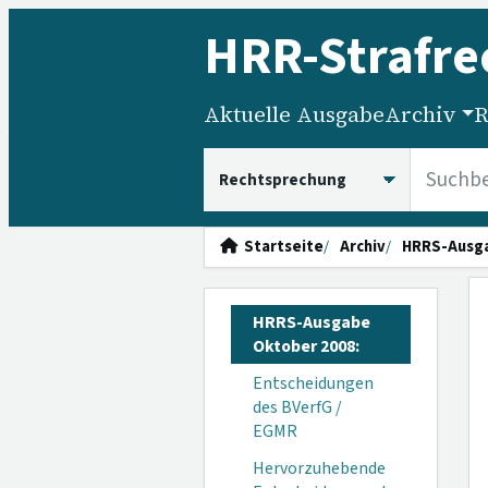
HRR
-Strafre
Aktuelle Ausgabe
Archiv
R
HRRS durchsuchen
Startseite
Archiv
HRRS-Ausg
HRRS-Ausgabe
Oktober 2008:
Entscheidungen
des BVerfG /
EGMR
Hervorzuhebende