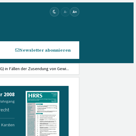
A-
A+
Newsletter abonnieren
G) in Fällen der Zusendung von Gewi...
r 2008
 Jahrgang
recht
. Karsten