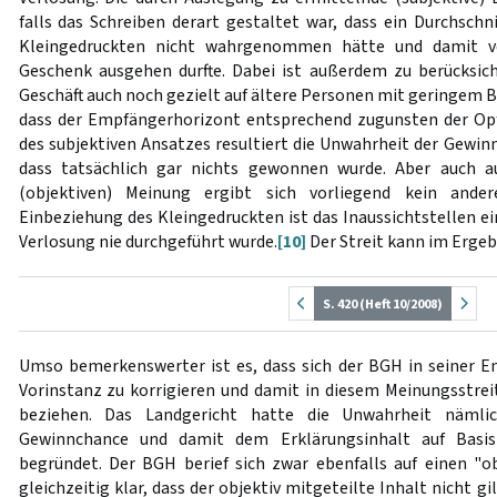
falls das Schreiben derart gestaltet war, dass ein Durchsch
Kleingedruckten nicht wahrgenommen hätte und damit 
Geschenk ausgehen durfte. Dabei ist außerdem zu berücksich
Geschäft auch noch gezielt auf ältere Personen mit geringem B
dass der Empfängerhorizont entsprechend zugunsten der Opfer
des subjektiven Ansatzes resultiert die Unwahrheit der Gewin
dass tatsächlich gar nichts gewonnen wurde. Aber auch a
(objektiven) Meinung ergibt sich vorliegend kein ande
Einbeziehung des Kleingedruckten ist das Inaussichtstellen e
Verlosung nie durchgeführt wurde.
[10]
Der Streit kann im Ergebn
S. 420 (Heft 10/2008)
Umso bemerkenswerter ist es, dass sich der BGH in seiner En
Vorinstanz zu korrigieren und damit in diesem Meinungsstrei
beziehen. Das Landgericht hatte die Unwahrheit näml
Gewinnchance und damit dem Erklärungsinhalt auf Basis
begründet. Der BGH berief sich zwar ebenfalls auf einen "ob
gleichzeitig klar, dass der objektiv mitgeteilte Inhalt nicht g