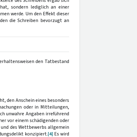
kseite des Schreibens ergab sich
at, sondern lediglich an einer
hmen werde. Um den Effekt dieser
den die Schreiben bevorzugt an
Verhaltensweisen den Tatbestand
cht, den Anschein eines besonders
machungen oder in Mitteilungen,
rch unwahre Angaben irreführend
cher vor einem schädigenden oder
 und des Wettbewerbs allgemein
dungsdelikt konzipiert.
[4]
Es wird