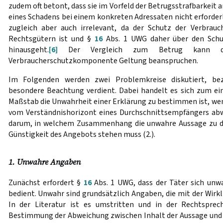
zudem oft betont, dass sie im Vorfeld der Betrugsstrafbarkeit an
eines Schadens bei einem konkreten Adressaten nicht erforderl
zugleich aber auch irrelevant, da der Schutz der Verbrauc
Rechtsgütern ist und §
16
Abs. 1 UWG daher über den Sch
hinausgeht.
[6]
Der Vergleich zum Betrug kann dah
Verbraucherschutzkomponente Geltung beanspruchen.
Im Folgenden werden zwei Problemkreise diskutiert, bez
besondere Beachtung verdient. Dabei handelt es sich zum e
Maßstab die Unwahrheit einer Erklärung zu bestimmen ist, wen
vom Verständnishorizont eines Durchschnittsempfängers abw
darum, in welchem Zusammenhang die unwahre Aussage zu d
Günstigkeit des Angebots stehen muss (2.).
1. Unwahre Angaben
Zunächst erfordert §
16
Abs. 1 UWG, dass der Täter sich unw
bedient. Unwahr sind grundsätzlich Angaben, die mit der Wirk
In der Literatur ist es umstritten und in der Rechtsprec
Bestimmung der Abweichung zwischen Inhalt der Aussage und Wi