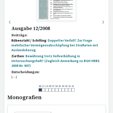
Ausgabe 12/2008
Beiträge:
Rübenstahl / Schilling
:
Doppelter Verfall? Zur Frage
mehrfacher Vermögensabschöpfung bei Straftaten mit
Auslandsbezug
Ziethen
:
Bewährung trotz Vollverbüßung in
Untersuchungshaft? (Zugleich Anmerkung zu BGH HRRS
2008 Nr. 847)
Entscheidungen:
[...]
12
11
10
08
07
06
05
04
03
02
01
Monografien