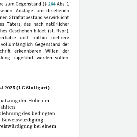
inne zum Gegenstand (§
264
Abs. 1
senen Anklage umschriebenen
nen Straftatbestand verwirklicht
es Täters, das nach natürlicher
es Geschehen bildet (st. Rspr.).
verhalte und mithin mehrere
n vollumfänglich Gegenstand der
hrift erkennbaren Willen der
ilung zugeführt werden sollen.
st 2025 (LG Stuttgart)
chätzung der Höhe der
wählten
blehnung des bedingten
che Beweiswürdigung
weiswürdigung bei einem