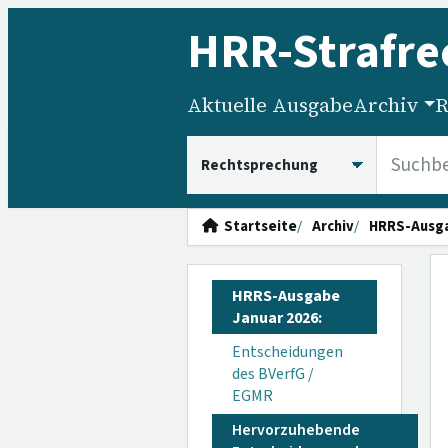
HRR
-Strafre
Aktuelle Ausgabe
Archiv
R
HRRS durchsuchen
Startseite
Archiv
HRRS-Ausg
HRRS-Ausgabe
Januar 2026:
Entscheidungen
des BVerfG /
EGMR
Hervorzuhebende