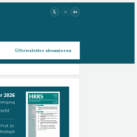
A-
A+
Newsletter abonnieren
r 2026
 Jahrgang
recht
Prof. Dr.
Christoph