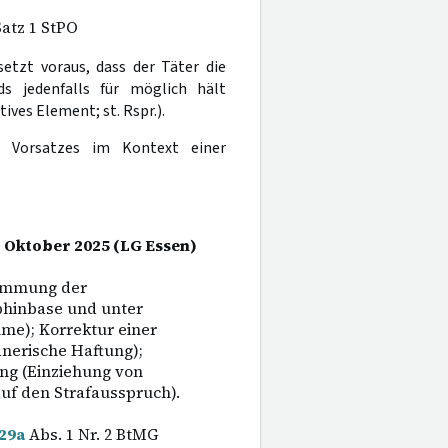
Satz 1 StPO
etzt voraus, dass der Täter die
s jedenfalls für möglich hält
ives Element; st. Rspr.).
en Vorsatzes im Kontext einer
. Oktober 2025 (LG Essen)
timmung der
phinbase und unter
me); Korrektur einer
nerische Haftung);
ng (Einziehung von
uf den Strafausspruch).
29a
Abs. 1 Nr. 2 BtMG