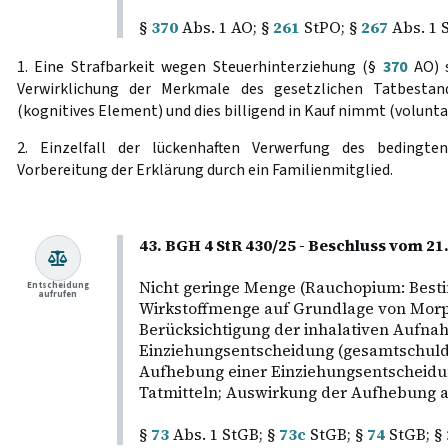
§
370
Abs. 1 AO; §
261
StPO; §
267
Abs. 1 
1. Eine Strafbarkeit wegen Steuerhinterziehung (§
370
AO) s
Verwirklichung der Merkmale des gesetzlichen Tatbestand
(kognitives Element) und dies billigend in Kauf nimmt (voluntat
2. Einzelfall der lückenhaften Verwerfung des bedingt
Vorbereitung der Erklärung durch ein Familienmitglied.
43. BGH 4 StR 430/25 - Beschluss vom 21
Nicht geringe Menge (Rauchopium: Bes
Entscheidung
aufrufen
Wirkstoffmenge auf Grundlage von Mor
Berücksichtigung der inhalativen Aufnah
Einziehungsentscheidung (gesamtschuld
Aufhebung einer Einziehungsentscheidu
Tatmitteln; Auswirkung der Aufhebung a
§
73
Abs. 1 StGB; §
73c
StGB; §
74
StGB; §