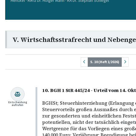
Henckel · RiKG Dr. Holger Mann · RA Dr. Stephan Schlegel
V. Wirtschaftsstrafrecht und Nebenge
S. 10 (Heft 1/2026)
10. BGH 1 StR 445/24 - Urteil vom 14. O
BGHSt; Steuerhinterziehung (Erlangung 
Entscheidung
aufrufen
Steuervorteils großen Ausmaßes durch e
zur gesonderten und einheitlichen Fests
potentiellen, nicht der tatsächlich eing
Wertgrenze für das Vorliegen eines groß
140.000 Euro; Verjährung: Beendigung be