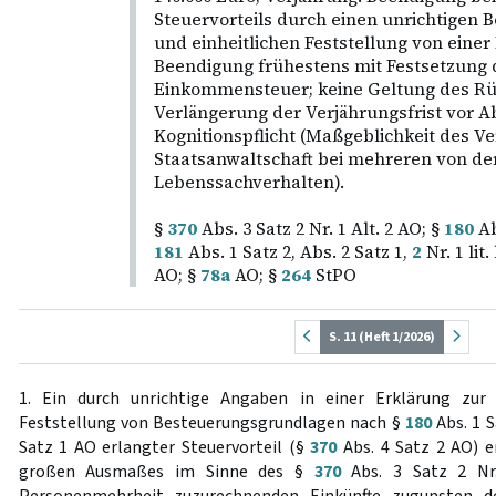
Steuervorteils durch einen unrichtigen 
und einheitlichen Feststellung von eine
Beendigung frühestens mit Festsetzung 
Einkommensteuer; keine Geltung des Rü
Verlängerung der Verjährungsfrist vor Ab
Kognitionspflicht (Maßgeblichkeit des V
Staatsanwaltschaft bei mehreren von de
Lebenssachverhalten).
§
370
Abs. 3 Satz 2 Nr. 1 Alt. 2 AO; §
180
Abs
181
Abs. 1 Satz 2, Abs. 2 Satz 1,
2
Nr. 1 lit.
AO; §
78a
AO; §
264
StPO
S. 11 (Heft 1/2026)
1. Ein durch unrichtige Angaben in einer Erklärung zur 
Feststellung von Besteuerungsgrundlagen nach §
180
Abs. 1 S
Satz 1 AO erlangter Steuervorteil (§
370
Abs. 4 Satz 2 AO) e
großen Ausmaßes im Sinne des §
370
Abs. 3 Satz 2 Nr.
Personenmehrheit zuzurechnenden Einkünfte zugunsten de