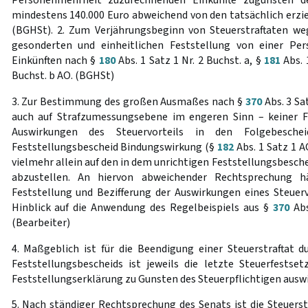
mindestens 140.000 Euro abweichend von den tatsächlich erziel
(BGHSt). 2. Zum Verjährungsbeginn von Steuerstraftaten we
gesonderten und einheitlichen Feststellung von einer Pe
Einkünften nach §
180
Abs. 1 Satz 1 Nr. 2 Buchst. a, §
181
Abs. 1
Buchst. b AO. (BGHSt)
3. Zur Bestimmung des großen Ausmaßes nach §
370
Abs. 3 Sat
auch auf Strafzumessungsebene im engeren Sinn – keiner Fe
Auswirkungen des Steuervorteils in den Folgebeschei
Feststellungsbescheid Bindungswirkung (§
182
Abs. 1 Satz 1 A
vielmehr allein auf den in dem unrichtigen Feststellungsbesche
abzustellen. An hiervon abweichender Rechtsprechung h
Feststellung und Bezifferung der Auswirkungen eines Steuerv
Hinblick auf die Anwendung des Regelbeispiels aus §
370
Abs
(Bearbeiter)
4. Maßgeblich ist für die Beendigung einer Steuerstraftat d
Feststellungsbescheids ist jeweils die letzte Steuerfestset
Feststellungserklärung zu Gunsten des Steuerpflichtigen auswi
5. Nach ständiger Rechtsprechung des Senats ist die Steuerstr