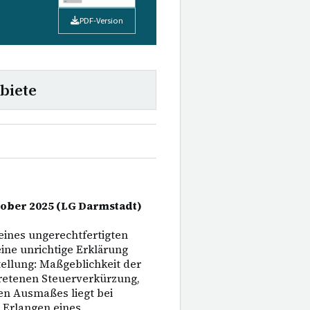
PDF-Version
biete
ktober 2025 (LG Darmstadt)
eines ungerechtfertigten
ine unrichtige Erklärung
tellung: Maßgeblichkeit der
etretenen Steuerverkürzung,
en Ausmaßes liegt bei
i Erlangen eines