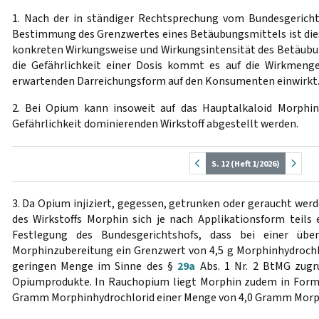
1. Nach der in ständiger Rechtsprechung vom Bundesgeric
Bestimmung des Grenzwertes eines Betäubungsmittels ist dies
konkreten Wirkungsweise und Wirkungsintensität des Betäubun
die Gefährlichkeit einer Dosis kommt es auf die Wirkmenge
erwartenden Darreichungsform auf den Konsumenten einwirkt
2. Bei Opium kann insoweit auf das Hauptalkaloid Morphin 
Gefährlichkeit dominierenden Wirkstoff abgestellt werden.
S. 12 (Heft 1/2026)
3. Da Opium injiziert, gegessen, getrunken oder geraucht werd
des Wirkstoffs Morphin sich je nach Applikationsform teils e
Festlegung des Bundesgerichtshofs, dass bei einer überw
Morphinzubereitung ein Grenzwert von 4,5 g Morphinhydrochlo
geringen Menge im Sinne des §
29a
Abs. 1 Nr. 2 BtMG zugru
Opiumprodukte. In Rauchopium liegt Morphin zudem in Form 
Gramm Morphinhydrochlorid einer Menge von 4,0 Gramm Morp