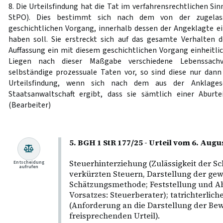
8. Die Urteilsfindung hat die Tat im verfahrensrechtlichen S
StPO). Dies bestimmt sich nach dem von der zugelas
geschichtlichen Vorgang, innerhalb dessen der Angeklagte ei
haben soll. Sie erstreckt sich auf das gesamte Verhalten d
Auffassung ein mit diesem geschichtlichen Vorgang einheitlich
Liegen nach dieser Maßgabe verschiedene Lebenssach
selbständige prozessuale Taten vor, so sind diese nur dan
Urteilsfindung, wenn sich nach dem aus der Anklagesc
Staatsanwaltschaft ergibt, dass sie sämtlich einer Aburte
(Bearbeiter)
5. BGH 1 StR 177/25 - Urteil vom 6. Augu
Steuerhinterziehung (Zulässigkeit der S
Entscheidung
aufrufen
verkürzten Steuern, Darstellung der ge
Schätzungsmethode; Feststellung und A
Vorsatzes: Steuerberater); tatrichterli
(Anforderung an die Darstellung der Be
freisprechenden Urteil).