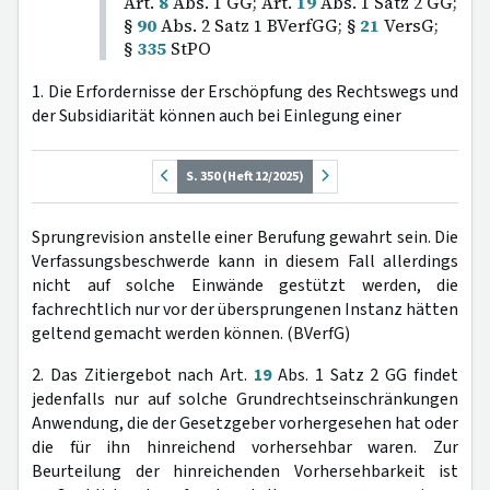
Art.
8
Abs. 1 GG; Art.
19
Abs. 1 Satz 2 GG;
§
90
Abs. 2 Satz 1 BVerfGG; §
21
VersG;
§
335
StPO
1. Die Erfordernisse der Erschöpfung des Rechtswegs und
der Subsidiarität können auch bei Einlegung einer
S. 350 (Heft 12/2025)
Sprungrevision anstelle einer Berufung gewahrt sein. Die
Verfassungsbeschwerde kann in diesem Fall allerdings
nicht auf solche Einwände gestützt werden, die
fachrechtlich nur vor der übersprungenen Instanz hätten
geltend gemacht werden können. (BVerfG)
2. Das Zitiergebot nach Art.
19
Abs. 1 Satz 2 GG findet
jedenfalls nur auf solche Grundrechtseinschränkungen
Anwendung, die der Gesetzgeber vorhergesehen hat oder
die für ihn hinreichend vorhersehbar waren. Zur
Beurteilung der hinreichenden Vorhersehbarkeit ist