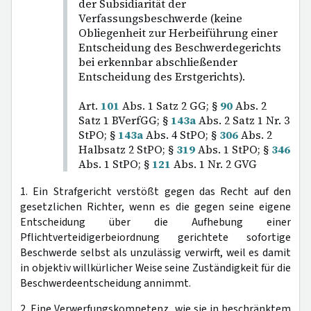
der Subsidiarität der
Verfassungsbeschwerde (keine
Obliegenheit zur Herbeiführung einer
Entscheidung des Beschwerdegerichts
bei erkennbar abschließender
Entscheidung des Erstgerichts).
Art.
101
Abs. 1 Satz 2 GG; §
90
Abs. 2
Satz 1 BVerfGG; §
143a
Abs. 2 Satz 1 Nr. 3
StPO; §
143a
Abs. 4 StPO; §
306
Abs. 2
Halbsatz 2 StPO; §
319
Abs. 1 StPO; §
346
Abs. 1 StPO; §
121
Abs. 1 Nr. 2 GVG
1. Ein Strafgericht verstößt gegen das Recht auf den
gesetzlichen Richter, wenn es die gegen seine eigene
Entscheidung über die Aufhebung einer
Pflichtverteidigerbeiordnung gerichtete sofortige
Beschwerde selbst als unzulässig verwirft, weil es damit
in objektiv willkürlicher Weise seine Zuständigkeit für die
Beschwerdeentscheidung annimmt.
2. Eine Verwerfungskompetenz, wie sie in beschränktem