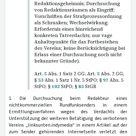
Redaktionsgeheimnis; Durchsuchung
von Redaktionsräumen als Eingriff;
Vorschriften der Strafprozessordnung
als Schranken; Wechselwirkung;
Erfordernis eines hinreichend
konkreten Tatverdachts; nur vage
Anhaltspunkte für das Fortbestehen
des Vereins; keine Berücksichtigung bei
Erlass einer Durchsuchung noch nicht
bekannter Gründe).
Art.
5
Abs. 1 Satz 2 GG; Art.
5
Abs. 2 GG;
§
53
Abs. 1 Satz 1 Nr. 5 StPO; §
97
Abs. 5
StPO; §
102
StPO; §
85
StGB
1. Die Durchsuchung beim Redakteur eines
nichtkommerziellen Rundfunksenders in einem
Ermittlungsverfahren wegen des Verdachts der
Unterstützung der weiteren Betätigung des verbotenen
Vereins „linksunten.indymedia“ in einem Artikel auf der
zum Sender gehörenden Internetseite verletzt den