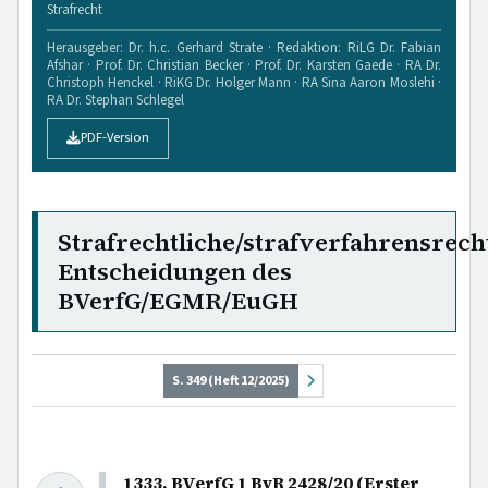
Strafrecht
Herausgeber: Dr. h.c. Gerhard Strate · Redaktion: RiLG Dr. Fabian
Afshar · Prof. Dr. Christian Becker · Prof. Dr. Karsten Gaede · RA Dr.
Christoph Henckel · RiKG Dr. Holger Mann · RA Sina Aaron Moslehi ·
RA Dr. Stephan Schlegel
PDF-Version
Strafrechtliche/strafverfahrensrech
Entscheidungen des
BVerfG/EGMR/EuGH
S. 349 (Heft 12/2025)
1333. BVerfG 1 BvR 2428/20 (Erster