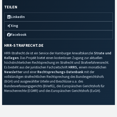
TEILEN
LinkedIn
Xing
Facebook
HRR-STRAFRECHT.DE
HRR-Strafrecht.de ist ein Service der Hamburger Anwaltskanzlei
Strate und
Kollegen
. Das Projekt bietet einen kostenlosen Zugang zur aktuellen
höchstrichterlichen Rechtsprechung im Strafrecht und Strafverfahrensrecht.
Es besteht aus der juristischen Fachzeitschrift
HRRS
, einem monatlichen
Newsletter
und einer
Rechtsprechungs-Datenbank
mit der
vollständigen strafrechtlichen Rechtsprechung des Bundesgerichtshofs
(BGH) und ausgewählter Urteile und Beschlüsse u.a. des
Bundesverfassungsgerichts (BVerfG), des Europäischen Gerichtshofs für
Menschenrechte (EGMR) und des Europäischen Gerichtshofs (EuGH).
Impressum
·
Datenschutz