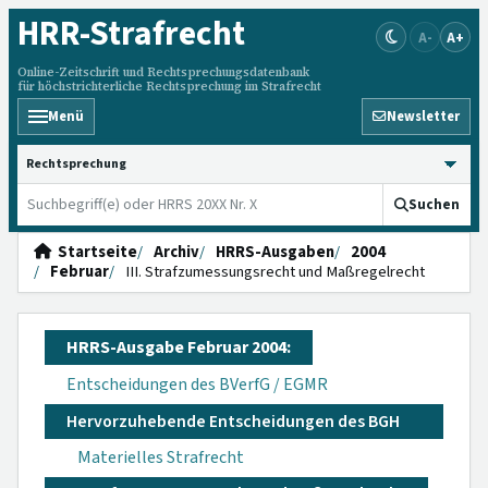
HRR
-Strafrecht
A-
A+
Online-Zeitschrift und Rechtsprechungsdatenbank
für höchstrichterliche Rechtsprechung im Strafrecht
Menü
Newsletter
HRRS durchsuchen
Suchen
Startseite
Archiv
HRRS-Ausgaben
2004
Februar
III. Strafzumessungsrecht und Maßregelrecht
HRRS-Ausgabe Februar 2004:
Entscheidungen des BVerfG / EGMR
Hervorzuhebende Entscheidungen des BGH
Materielles Strafrecht