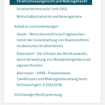
Strafzumessungsrecht und Maßregelrecht
Strafverfahrensrecht (mit GVG)
Wirtschaftsstrafrecht und Nebengebiete
Aufsätze und Anmerkungen
Gaede
- Menschen­rechtliche Frage­zeichen
hinter der Zurückhaltung von Beweismitteln
im deutschen Straf­verfahren
Rübenstahl
- Die Untreue des Rechts­anwalts
durch Ver­wahrung von Man­dantengeldern auf
eigenen Konten
Buermeyer
- HRRS- Praxishinweis:
Zweifelssatz und Maßregelan­ordnung beim
Voll­rausch gem. § 323a StGB
Vollständige Rechtsprechung