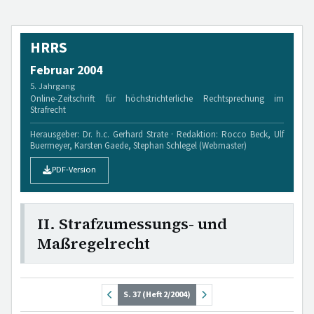
HRRS
Februar 2004
5. Jahrgang
Online-Zeitschrift für höchstrichterliche Rechtsprechung im
Strafrecht
Herausgeber: Dr. h.c. Gerhard Strate · Redaktion: Rocco Beck, Ulf
Buermeyer, Karsten Gaede, Stephan Schlegel (Webmaster)
PDF-Version
II. Strafzumessungs- und
Maßregelrecht
S. 37 (Heft 2/2004)