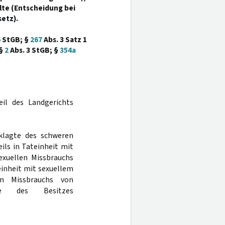
lte (Entscheidung bei
etz).
6
StGB; §
267
Abs. 3 Satz 1
 §
2
Abs. 3 StGB; §
354a
eil des Landgerichts
klagte des schweren
eils in Tateinheit mit
exuellen Missbrauchs
teinheit mit sexuellem
en Missbrauchs von
ie des Besitzes