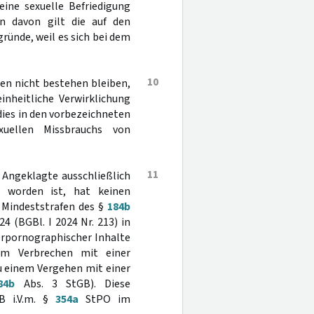
eine sexuelle Befriedigung
n davon gilt die auf den
gründe, weil es sich bei dem
10
nnen nicht bestehen bleiben,
inheitliche Verwirklichung
dies in den vorbezeichneten
uellen Missbrauchs von
11
r Angeklagte ausschließlich
t worden ist, hat keinen
 Mindeststrafen des §
184b
4 (BGBl. I 2024 Nr. 213) in
derpornographischer Inhalte
em Verbrechen mit einer
zu einem Vergehen mit einer
84b
Abs. 3 StGB). Diese
B i.V.m. §
354a
StPO im