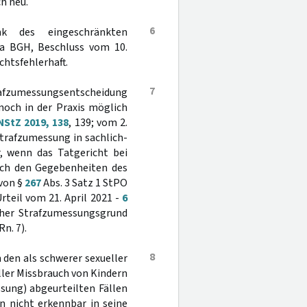
ch neu.
6
nk des eingeschränkten
twa BGH, Beschluss vom 10.
echtsfehlerhaft.
7
rafzumessungsentscheidung
noch in der Praxis möglich
NStZ 2019, 138
, 139; vom 2.
 Strafzumessung in sachlich-
r, wenn das Tatgericht bei
ach den Gegebenheiten des
von §
267
Abs. 3 Satz 1 StPO
teil vom 21. April 2021 -
6
lcher Strafzumessungsgrund
 Rn. 7).
8
den als schwerer sexueller
ller Missbrauch von Kindern
sung) abgeurteilten Fällen
en nicht erkennbar in seine