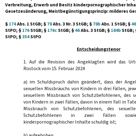
Verbreitung, Erwerb und Besitz kinderpornographischer Inha
Gesetzesänderung, Meistbegünstigungsprinzip: milderes Ges
§
174
Abs. 1 StGB; §
78
Abs. 3 Nr. 3 StGB; §
78b
Abs. 1 StGB; §
4
StPO; §
176
StGB; §
176c
StGB; §
46
Abs. 3 StGB; §
184b
StGB;
StPO; §
354
StPO
Entscheidungstenor
1. Auf die Revision des Angeklagten wird das Urt
Rostock vom 15. Februar 2024
a) im Schuldspruch dahin geändert, dass der Ange
sexuellen Missbrauchs von Kindern in drei Fällen, jew
sexuellem Missbrauch von Schutzbefohlenen, des s
von Kindern in zwei Fällen, davon in einem Fall in Ta
Missbrauch von Schutzbefohlenen, des sexuell
Schutzbefohlenen in zwei Fällen sow
kinderpornographischer Inhalte schuldig ist;
b) aufgehoben