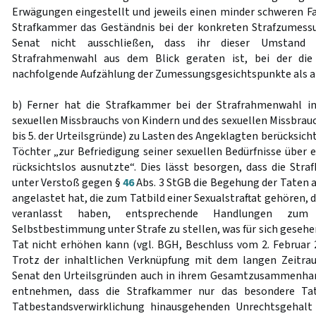
Erwägungen eingestellt und jeweils einen minder schweren Fal
Strafkammer das Geständnis bei der konkreten Strafzumess
Senat nicht ausschließen, dass ihr dieser Umstand b
Strafrahmenwahl aus dem Blick geraten ist, bei der die
nachfolgende Aufzählung der Zumessungsgesichtspunkte als a
b) Ferner hat die Strafkammer bei der Strafrahmenwahl i
sexuellen Missbrauchs von Kindern und des sexuellen Missbrauch
bis 5. der Urteilsgründe) zu Lasten des Angeklagten berücksichti
Töchter „zur Befriedigung seiner sexuellen Bedürfnisse über 
rücksichtslos ausnutzte“. Dies lässt besorgen, dass die S
unter Verstoß gegen §
46
Abs. 3 StGB die Begehung der Taten 
angelastet hat, die zum Tatbild einer Sexualstraftat gehören,
veranlasst haben, entsprechende Handlungen zum
Selbstbestimmung unter Strafe zu stellen, was für sich geseh
Tat nicht erhöhen kann (vgl. BGH, Beschluss vom 2. Februar
Trotz der inhaltlichen Verknüpfung mit dem langen Zeitr
Senat den Urteilsgründen auch in ihrem Gesamtzusammenhang
entnehmen, dass die Strafkammer nur das besondere Tat
Tatbestandsverwirklichung hinausgehenden Unrechtsgehalt