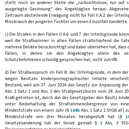
stellt noch an anderer Stelle die „rücksichtslose, nur auf s
ausgelegte Gesinnung“ des Angeklagten heraus. Abgesehe
Zeitraum abstellende Erwägung nicht für Fall II.A.2. der Urteils
Missbrauch der jüngeren Tochter um einen Einzelfall handelte.
c) Die Strafen in den Fällen II.A.6. und 7. der Urteilsgründe kö
weil die Strafkammer in allen Fällen strafschärfend die tate
mehrere Delikte berücksichtigt und dabei übersehen hat, dass 
Fällen, in denen sie den Angeklagten allein des sex
Schutzbefohlenen schuldig gesprochen hat, nicht zutrifft.
d) Der Strafausspruch im Fall B. der Urteilsgründe, in dem de
wegen Besitzes kinderpornographischer Inhalte verurteil
Bestand, weil am 27. Juni 2024 das Gesetz zur Anpassung der
Abs. 1 Satz 1 und Abs. 3 des Strafgesetzbuchs vom 24. Juni 202
Kraft getreten ist, durch das der Gesetzgeber den Besitz kin
unter Beibehaltung der Strafrahmenobergrenze von ein
Mindeststrafe von einem Jahr (§
184b
Abs. 1 Satz 1 StGB aF) 
Mindeststrafe von drei Monaten herabgestuft hat (§
1
Gesetzesänderung hat der Senat gemäß §
2
Abs. 3 StG