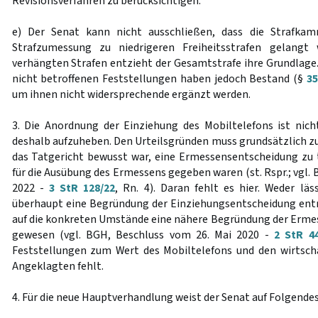
Revisionsverfahren zu berücksichtigen.
e) Der Senat kann nicht ausschließen, dass die Strafkamm
Strafzumessung zu niedrigeren Freiheitsstrafen gelangt
verhängten Strafen entzieht der Gesamtstrafe ihre Grundlage.
nicht betroffenen Feststellungen haben jedoch Bestand (§
3
um ihnen nicht widersprechende ergänzt werden.
3. Die Anordnung der Einziehung des Mobiltelefons ist nic
deshalb aufzuheben. Den Urteilsgründen muss grundsätzlich zu
das Tatgericht bewusst war, eine Ermessensentscheidung zu 
für die Ausübung des Ermessens gegeben waren (st. Rspr.; vgl. 
2022 -
3 StR 128/22
, Rn. 4). Daran fehlt es hier. Weder lä
überhaupt eine Begründung der Einziehungsentscheidung ent
auf die konkreten Umstände eine nähere Begründung der Erm
gewesen (vgl. BGH, Beschluss vom 26. Mai 2020 -
2 StR 4
Feststellungen zum Wert des Mobiltelefons und den wirtscha
Angeklagten fehlt.
4. Für die neue Hauptverhandlung weist der Senat auf Folgendes