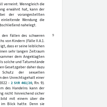
l verneint. Wenngleich die
ung erwähnt hat, kann der
ei der vorangestellten
 einleitende Wendung die
bschließend nahelegt.
9
n den Fällen des schweren
s von Kindern (Fälle II.A.1.
gt, dass er seine leiblichen
einen sehr langen Zeitraum
trafkammer dem Angeklagten
als solche und Tatumstände
 den Gesetzgeber daher dazu
 Schutz der sexuellen
en den Unrechtsgehalt einer
 2022 -
2 StR 461/20
, Rn. 9).
aum des Handelns kann der
 nicht hinreichend sicher
bild mit einem über die
 im Blick hatte. Denn sie