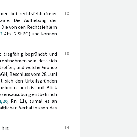
12
er bei rechtsfehlerfreier
 wäre. Die Aufhebung der
 Die von den Rechtsfehlern
53
Abs. 2 StPO) und können
13
ht tragfähig begründet und
 entnehmen sein, dass sich
treffen, und welche Gründe
BGH, Beschluss vom 28. Juni
sst sich den Urteilsgründen
nehmen, noch ist mit Blick
essensausübung entbehrlich
4/20
, Rn. 11), zumal es an
ftlichen Verhältnissen des
14
 hin: