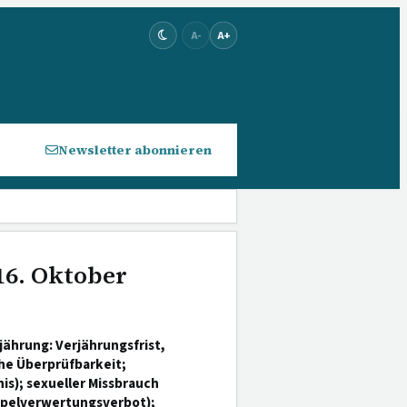
A-
A+
Newsletter abonnieren
16. Oktober
ährung: Verjährungsfrist,
he Überprüfbarkeit;
s); sexueller Missbrauch
ppelverwertungsverbot);