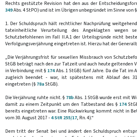
Rechts gestützte Revision hat den aus der Entscheidungsform
349
Abs. 4 StPO) und ist im Übrigen unbegründet im Sinne von 
1. Der Schuldspruch hält rechtlicher Nachprüfung weitgehend 
tateinheitliche Verurteilung des Angeklagten wegen se
Schutzbefohlenen im Fall II.A.1 der Urteilsgründe nicht best
Verfolgungsverjährung eingetreten ist. Hierzu hat der Genera
„Die Verjährungsfrist für sexuellen Missbrauch von Schutzbe
StGB beträgt nach den zur Tatzeit und auch heute geltenden V
in Verbindung mit §
174
Abs. 1 StGB) fünf Jahre. Da die Tat im
zugleich beendet - war, ist spätestens mit Ablauf des 3
eingetreten (§
78a
StGB).
Die Verjährung ruhte nicht. §
78b
Abs. 1 StGB wurde erst mit Wi
damit zu einem Zeitpunkt um den Tatbestand des §
174
StGB
bereits eingetreten war. Eine Rückwirkung kommt nicht in Bet
vom 30. August 2017 -
4 StR 255/17
, Rn. 4).“
Dem tritt der Senat bei und ändert den Schuldspruch ents