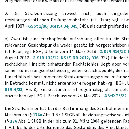
zugleich fasst er ihn wie aus der Entscheidungsformel ersichtli
2. Die Strafzumessung erweist sich, auch eingede
revisionsgerichtlichen Prüfungsmaßstabs (st. Rspr.; vgl. e
April 1987 -
GSSt 1/86
,
BGHSt 34, 345
, 349), als durchgreifend r
a) Zwar ist eine erschöpfende Aufzählung aller für die St
relevanten Gesichtspunkte weder gesetzlich vorgeschrieben 
(st. Rspr.; vgl. BGH, Urteile vom 14. März 2018 -
2 StR 416/18
,
August 2012 -
3 StR 132/12
,
NStZ-RR 2012, 336
, 337). Ein der
rechtlicher Hinsicht anhaftender Rechtsfehler liegt aber vo
seiner Zumessungsentscheidung einen Gesichtspunkt, der n
Einzelfalls als bestimmender Strafzumessungsgrund im Sinne 
in Betracht kommt, nicht erkennbar erwogen hat (vgl. BGH, Ur
StR 6/21
, Rn. 8). Ein Geständnis ist regelmäßig als ein so
anzusehen (vgl. BGH, Beschluss vom 24. Mai 2022 -
4 StR 72/22
,
Die Strafkammer hat bei der Bestimmung des Strafrahmens in 
Missbrauch (§
176a
Abs. 1 Nr. 1 StGB aF) beziehungsweise sexue
(§
176
Abs. 1 StGB in der bis zum 31. März 2004 geltenden Fas
II.A.1. bis 5. der Urteilsgründe das Geständnis des Angeklagt