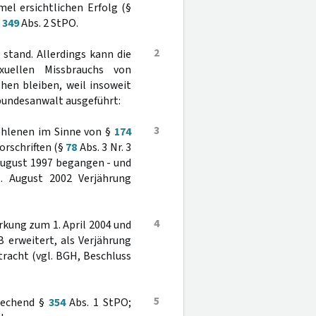
el ersichtlichen Erfolg (§
§
349
Abs. 2 StPO.
2
stand. Allerdings kann die
xuellen Missbrauchs von
ehen bleiben, weil insoweit
lbundesanwalt ausgeführt:
3
fohlenen im Sinne von §
174
orschriften (§
78
Abs. 3 Nr. 3
 August 1997 begangen - und
1. August 2002 Verjährung
4
rkung zum 1. April 2004 und
 erweitert, als Verjährung
racht (vgl. BGH, Beschluss
5
prechend §
354
Abs. 1 StPO;