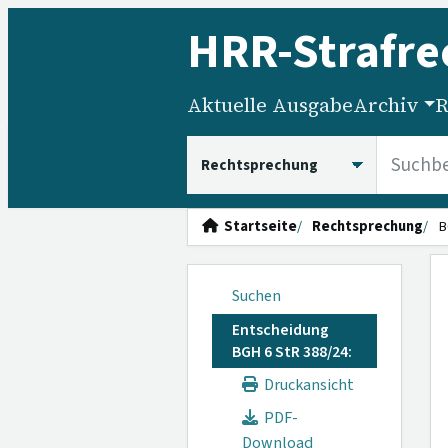
HRR
-Strafre
Aktuelle Ausgabe
Archiv
R
HRRS durchsuchen
Startseite
Rechtsprechung
B
Suchen
Entscheidung
BGH 6 StR 388/24:
Druckansicht
PDF-
Download