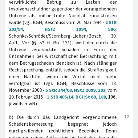
verwirklichte Betrug zu Lasten der
Insolvenzschuldner gegenüber der vorangehenden
Untreue als mitbestrafte Nachtat zurücktreten
würde (vgl. BGH, Beschluss vom 20. Mai 1994 -
2 StR
202/94
,
NStZ 1994, 586
;
Schönke/Schröder/Sternberg-Lieben/Bosch, 30.
Aufl., Vor §§ 52 ff. Rn. 131), weil der durch die
Untreue verursachte Schaden in Form der
Entnahmen bei wirtschaftlicher Betrachtung mit
dem Betrugsschaden identisch ist. Nach ständiger
Rechtsprechung entfällt jedoch die Straflosigkeit
einer Nachtat, wenn die Vortat nicht mehr
verfolgbar ist (vgl. BGH, Beschlüsse vom 13.
November 2008 -
5 StR 344/08
,
NStZ 2009, 203
; vom
10. Februar 2015 -
1 StR 405/14
,
BGHSt 60, 188
, 196,
jeweils mwN).
12
b) Die durch das Landgericht vorgenommene
Schadensbemessung begegnet jedoch
durchgreifenden rechtlichen Bedenken. Denn
entgegen seiner Auffassung besteht der durch die