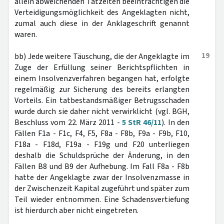
allein abweichenden Tatzeiten beeinträchtigen die
Verteidigungsmöglichkeit des Angeklagten nicht,
zumal auch diese in der Anklageschrift genannt
waren.
19
bb) Jede weitere Täuschung, die der Angeklagte im
Zuge der Erfüllung seiner Berichtspflichten in
einem Insolvenzverfahren begangen hat, erfolgte
regelmäßig zur Sicherung des bereits erlangten
Vorteils. Ein tatbestandsmäßiger Betrugsschaden
wurde durch sie daher nicht verwirklicht (vgl. BGH,
Beschluss vom 22. März 2011 -
5 StR 46/11
). In den
Fällen F1a - F1c, F4, F5, F8a - F8b, F9a - F9b, F10,
F18a - F18d, F19a - F19g und F20 unterliegen
deshalb die Schuldsprüche der Änderung, in den
Fällen B8 und B9 der Aufhebung. Im Fall F8a - F8b
hatte der Angeklagte zwar der Insolvenzmasse in
der Zwischenzeit Kapital zugeführt und später zum
Teil wieder entnommen. Eine Schadensvertiefung
ist hierdurch aber nicht eingetreten.