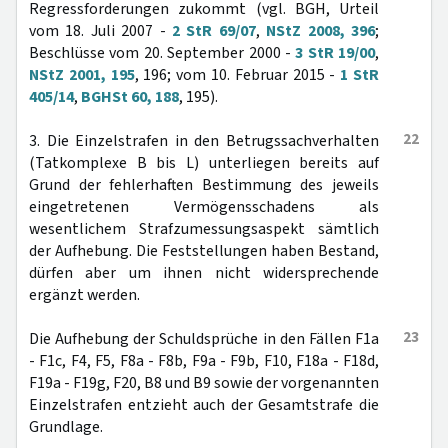
Regressforderungen zukommt (vgl. BGH, Urteil
vom 18. Juli 2007 -
2 StR 69/07
,
NStZ 2008, 396
;
Beschlüsse vom 20. September 2000 -
3 StR 19/00
,
NStZ 2001, 195
, 196; vom 10. Februar 2015 -
1 StR
405/14
,
BGHSt 60, 188
, 195).
22
3. Die Einzelstrafen in den Betrugssachverhalten
(Tatkomplexe B bis L) unterliegen bereits auf
Grund der fehlerhaften Bestimmung des jeweils
eingetretenen Vermögensschadens als
wesentlichem Strafzumessungsaspekt sämtlich
der Aufhebung. Die Feststellungen haben Bestand,
dürfen aber um ihnen nicht widersprechende
ergänzt werden.
23
Die Aufhebung der Schuldsprüche in den Fällen F1a
- F1c, F4, F5, F8a - F8b, F9a - F9b, F10, F18a - F18d,
F19a - F19g, F20, B8 und B9 sowie der vorgenannten
Einzelstrafen entzieht auch der Gesamtstrafe die
Grundlage.