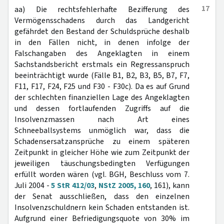
17
aa) Die rechtsfehlerhafte Bezifferung des
Vermögensschadens durch das Landgericht
gefährdet den Bestand der Schuldsprüche deshalb
in den Fällen nicht, in denen infolge der
Falschangaben des Angeklagten in einem
Sachstandsbericht erstmals ein Regressanspruch
beeinträchtigt wurde (Fälle B1, B2, B3, B5, B7, F7,
F11, F17, F24, F25 und F30 - F30c). Da es auf Grund
der schlechten finanziellen Lage des Angeklagten
und dessen fortlaufenden Zugriffs auf die
Insolvenzmassen nach Art eines
Schneeballsystems unmöglich war, dass die
Schadensersatzansprüche zu einem späteren
Zeitpunkt in gleicher Höhe wie zum Zeitpunkt der
jeweiligen täuschungsbedingten Verfügungen
erfüllt worden wären (vgl. BGH, Beschluss vom 7.
Juli 2004 -
5 StR 412/03
,
NStZ 2005, 160
, 161), kann
der Senat ausschließen, dass den einzelnen
Insolvenzschuldnern kein Schaden entstanden ist.
Aufgrund einer Befriedigungsquote von 30% im