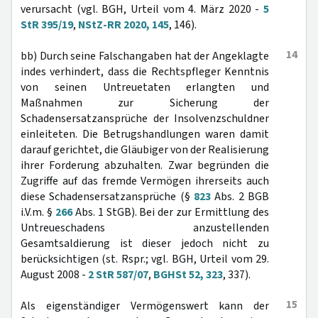
verursacht (vgl. BGH, Urteil vom 4. März 2020 -
5
StR 395/19
,
NStZ-RR 2020, 145
, 146).
14
bb) Durch seine Falschangaben hat der Angeklagte
indes verhindert, dass die Rechtspfleger Kenntnis
von seinen Untreuetaten erlangten und
Maßnahmen zur Sicherung der
Schadensersatzansprüche der Insolvenzschuldner
einleiteten. Die Betrugshandlungen waren damit
darauf gerichtet, die Gläubiger von der Realisierung
ihrer Forderung abzuhalten. Zwar begründen die
Zugriffe auf das fremde Vermögen ihrerseits auch
diese Schadensersatzansprüche (§
823
Abs. 2 BGB
i.V.m. §
266
Abs. 1 StGB). Bei der zur Ermittlung des
Untreueschadens anzustellenden
Gesamtsaldierung ist dieser jedoch nicht zu
berücksichtigen (st. Rspr.; vgl. BGH, Urteil vom 29.
August 2008 -
2 StR 587/07
,
BGHSt 52, 323
, 337).
15
Als eigenständiger Vermögenswert kann der