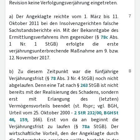
Revision keine Verfolgungsverjährung eingetreten.
7
a) Der Angeklagte reichte vom 1. März bis 11.
Oktober 2011 bei den Insolvenzgerichten falsche
Sachstandsberichte ein. Mit der Bekanntgabe des
Ermittlungsverfahrens ihm gegenüber (§
78c
Abs.
1 Nr. 1 StGB) erfolgte die erste
verjährungsunterbrechende Maßnahme am 9. bzw.
12. November 2017.
8
b) Zu diesem Zeitpunkt war die fünfjährige
Verjährungsfrist (§
78
Abs. 3 Nr. 4 StGB) noch nicht
abgelaufen. Denn eine Tat nach §
263
StGB ist nicht
bereits mit der Realisierung des Schadens, sondern
erst mit Erlangung des (letzten)
Vermögensvorteils beendet (st. Rspr.; vgl. BGH,
Urteil vom 25. Oktober 2000 -
2 StR 232/00
,
BGHSt
46, 159
, 166). Erst von da an beginnt die
Verjährungsfrist zu laufen (§
78a
StGB). Der
wirtschaftliche Vorteil, den der Angeklagte durch