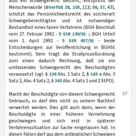
also ein Schweigerecht besteht, entspricht der
Menschenwürde (
BVerfGE 38, 105
, 113;
56, 37
, 43),
schützt das Persönlichkeitsrecht des solcherart
Schweigeberechtigten und ist notwendiger
Bestandteil eines fairen Verfahrens (BGH Beschluß
vom 27. Februar 1992 -
5 StR 190/91
-; BGH Urteil
vom 1. April 1992 -
5 StR 457/91
- beide
Entscheidungen zur Veröffentlichung in BGHSt
bestimmt). Dem trägt die Strafprozeßordnung
zum einen dadurch Rechnung, daß sie ein
umfassendes Schweigerecht des Beschuldigten
voraussetzt (vgl. §
136
Abs. 1 Satz 2, §
163 a
Abs. 3
Satz 2, Abs. 4 Satz 2, §
243
Abs. 4 Satz 1 und 2 StPO).
17
Macht der Beschuldigte von diesem Schweigerecht
Gebrauch, so darf dies nicht zu seinem Nachteil
verwertet werden. Dies gilt auch dann, wenn der
Beschuldigte in einer früheren Vernehmung
geschwiegen und sich erst in späterer
Verfahrenssituation zur Sache eingelassen hat. In
diesen Fällen darf aus dem anfänglichen Schweigen