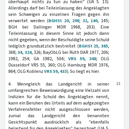
überhaupt nichts zu tun zu haben" (UA S. 13).
Allerdings darf bei Teileinlassung des Angeklagten
sein Schweigen zu einzelnen Fragen gegen ihn
verwertet werden (
BGHSt 20, 298
;
32, 140
, 145;
BGH bei Dallinger MDR 1968, 203). Eine
Teileinlassung in diesem Sinne ist jedoch dann
nicht gegeben, wenn der Beschuldigte seine Schuld
lediglich grundsätzlich bestreitet (
BGHSt 25, 365
,
368;
34, 324
, 326; BayObLG bei Rüth DAR 1977, 206;
1982, 254; GA 1982, 504;
VRS 59, 348
; OLG
Düsseldorf VRS 55, 360; OLG Hamburg MDR 1976,
864; OLG Koblenz
VRS 59, 433
). So liegt es hier.
21
4. Wenngleich das Landgericht in seiner
umfangreichen Beweiswürdigung eine Vielzahl von
Indizien für die Schuld des Angeklagten nennt,
kann ein Beruhen des Urteils auf dem aufgezeigten
Verfahrensfehler nicht ausgeschlossen werden,
zumal das Landgericht den benannten
Gesichtspunkt ausdrücklich als "ebenfalls
belastend für den Angeklagten" bezeichnet (UA S.