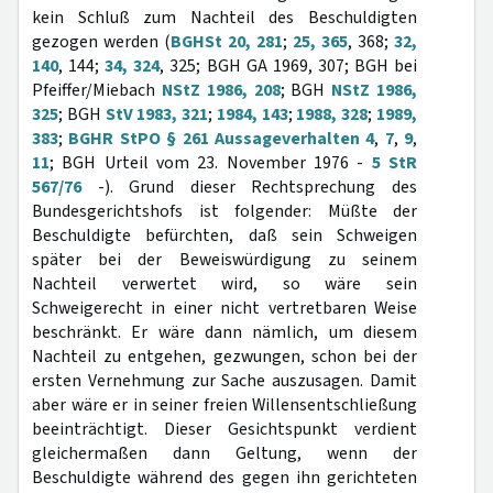
kein Schluß zum Nachteil des Beschuldigten
gezogen werden (
BGHSt 20, 281
;
25, 365
, 368;
32,
140
, 144;
34, 324
, 325; BGH GA 1969, 307; BGH bei
Pfeiffer/Miebach
NStZ 1986, 208
; BGH
NStZ 1986,
325
; BGH
StV 1983, 321
;
1984, 143
;
1988, 328
;
1989,
383
;
BGHR StPO § 261 Aussageverhalten 4
,
7
,
9
,
11
; BGH Urteil vom 23. November 1976 -
5 StR
567/76
-). Grund dieser Rechtsprechung des
Bundesgerichtshofs ist folgender: Müßte der
Beschuldigte befürchten, daß sein Schweigen
später bei der Beweiswürdigung zu seinem
Nachteil verwertet wird, so wäre sein
Schweigerecht in einer nicht vertretbaren Weise
beschränkt. Er wäre dann nämlich, um diesem
Nachteil zu entgehen, gezwungen, schon bei der
ersten Vernehmung zur Sache auszusagen. Damit
aber wäre er in seiner freien Willensentschließung
beeinträchtigt. Dieser Gesichtspunkt verdient
gleichermaßen dann Geltung, wenn der
Beschuldigte während des gegen ihn gerichteten