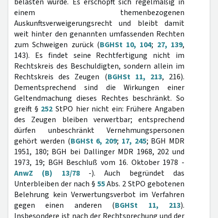
belasten würde. Es erschöpft sich regelmäßig in
einem themenbezogenen
Auskunftsverweigerungsrecht und bleibt damit
weit hinter den genannten umfassenden Rechten
zum Schweigen zurück (
BGHSt 10, 104
;
27, 139
,
143). Es findet seine Rechtfertigung nicht im
Rechtskreis des Beschuldigten, sondern allein im
Rechtskreis des Zeugen (
BGHSt 11, 213
, 216).
Dementsprechend sind die Wirkungen einer
Geltendmachung dieses Rechtes beschränkt. So
greift §
252
StPO hier nicht ein: Frühere Angaben
des Zeugen bleiben verwertbar; entsprechend
dürfen unbeschränkt Vernehmungspersonen
gehört werden (
BGHSt 6, 209
;
17, 245
; BGH MDR
1951, 180; BGH bei Dallinger MDR 1968, 202 und
1973, 19; BGH Beschluß vom 16. Oktober 1978 -
AnwZ (B) 13/78
-). Auch begründet das
Unterbleiben der nach §
55
Abs. 2 StPO gebotenen
Belehrung kein Verwertungsverbot im Verfahren
gegen einen anderen (
BGHSt 11, 213
).
Insbesondere ist nach der Rechtsprechung und der