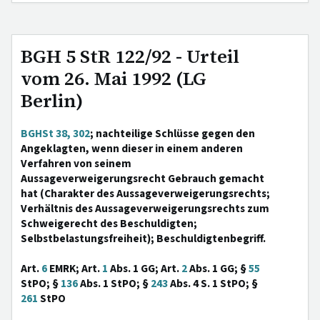
BGH 5 StR 122/92 - Urteil
vom 26. Mai 1992 (LG
Berlin)
BGHSt 38, 302
; nachteilige Schlüsse gegen den
Angeklagten, wenn dieser in einem anderen
Verfahren von seinem
Aussageverweigerungsrecht Gebrauch gemacht
hat (Charakter des Aussageverweigerungsrechts;
Verhältnis des Aussageverweigerungsrechts zum
Schweigerecht des Beschuldigten;
Selbstbelastungsfreiheit); Beschuldigtenbegriff.
Art.
6
EMRK; Art.
1
Abs. 1 GG; Art.
2
Abs. 1 GG; §
55
StPO; §
136
Abs. 1 StPO; §
243
Abs. 4 S. 1 StPO; §
261
StPO