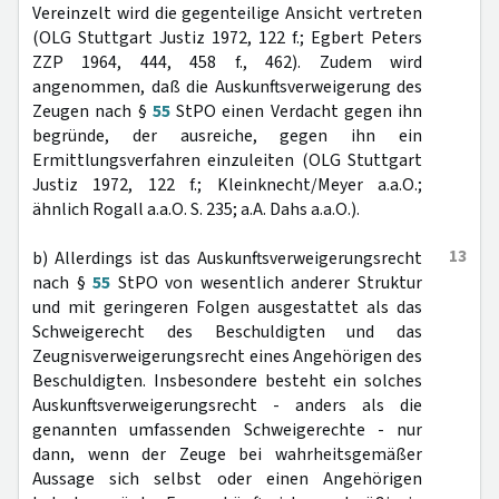
Vereinzelt wird die gegenteilige Ansicht vertreten
(OLG Stuttgart Justiz 1972, 122 f.; Egbert Peters
ZZP 1964, 444, 458 f., 462). Zudem wird
angenommen, daß die Auskunftsverweigerung des
Zeugen nach §
55
StPO einen Verdacht gegen ihn
begründe, der ausreiche, gegen ihn ein
Ermittlungsverfahren einzuleiten (OLG Stuttgart
Justiz 1972, 122 f.; Kleinknecht/Meyer a.a.O.;
ähnlich Rogall a.a.O. S. 235; a.A. Dahs a.a.O.).
13
b) Allerdings ist das Auskunftsverweigerungsrecht
nach §
55
StPO von wesentlich anderer Struktur
und mit geringeren Folgen ausgestattet als das
Schweigerecht des Beschuldigten und das
Zeugnisverweigerungsrecht eines Angehörigen des
Beschuldigten. Insbesondere besteht ein solches
Auskunftsverweigerungsrecht - anders als die
genannten umfassenden Schweigerechte - nur
dann, wenn der Zeuge bei wahrheitsgemäßer
Aussage sich selbst oder einen Angehörigen