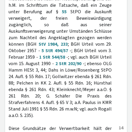
h.M. im Schrifttum die Tatsache, daß ein Zeuge
unter Berufung auf §
55
StPO die Auskunft
verweigert, der freien Beweiswürdigung
zugänglich, so daß aus seiner
Auskunftsverweigerung unter Umständen Schlüsse
zum Nachteil des Angeklagten gezogen werden
können (BGH
StV 1984, 233
; BGH Urteil vom 29.
Oktober 1957 -
5 StR 494/57
-; BGH Urteil vom 3.
Februar 1959 -
1 StR 544/58
-; vgl. auch BGH Urteil
vom 15. August 1990 -
2 StR 202/90
-; ebenso OLG
Hamm HESt 3, 44; Dahs in Löwe/Rosenberg StPO
24. Aufl. § 55 Rdn. 17; Gollwitzer ebenda § 261 Rdn.
88; Pelchen in KK 2. Aufl. § 55 Rdn. 16; Hürxthal
ebenda § 261 Rdn. 43; Kleinknecht/Meyer a.a.O. §
261 Rdn. 20; G. Schäfer Die Praxis des
Strafverfahrens 4. Aufl. § 65 V 3; a.A. Paulus in KMR
Stand Juli 1991 § 55 Rdn. 26 m.w.N; vgl. auch Rogall
a.a.O. S. 235).
14
Diese Grundsätze der Verwertbarkeit hält der