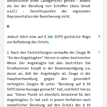
Berufsrichter eines Landgerichts gelten - anders
als bei der Berufung von Schöffen (dazu Senat
a.a.O.) - Gesichtspunkte der regionalen
Repräsentation der Bevölkerung nicht.
II.
6
Jedoch führt eine auf §
261
StPO gestützte Rüge
zur Aufhebung des Urteils.
7
1. Nach den Feststellungen verkaufte der Zeuge W.
"für den Angeklagten" Heroin in näher bestimmter
Weise. Der Angeklagte hat dies bestritten. Die
Strafkammer knüpft in der Beweiswürdigung u.a.
daran an, daß der Angeklagte als Zeuge in der
Hauptverhandlung gegen den gesondert
verfolgten Zeugen W. unter "Berufung auf §
55
StPO keine Aussage gemacht" hat, und führt hierzu
aus: "Dieser Punkt ist ebenfalls belastend für den
Angeklagten. Er hat sich in jenem Verfahren nach
anwaltlicher Beratung auf den Schutz des §
55