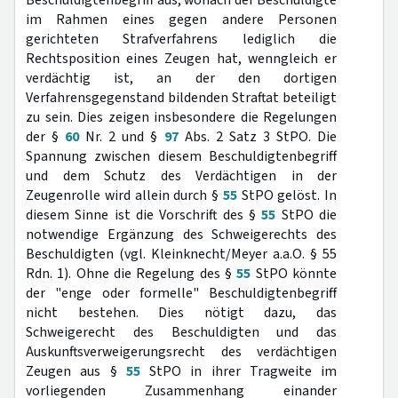
Beschuldigtenbegriff aus, wonach der Beschuldigte
im Rahmen eines gegen andere Personen
gerichteten Strafverfahrens lediglich die
Rechtsposition eines Zeugen hat, wenngleich er
verdächtig ist, an der den dortigen
Verfahrensgegenstand bildenden Straftat beteiligt
zu sein. Dies zeigen insbesondere die Regelungen
der §
60
Nr. 2 und §
97
Abs. 2 Satz 3 StPO. Die
Spannung zwischen diesem Beschuldigtenbegriff
und dem Schutz des Verdächtigen in der
Zeugenrolle wird allein durch §
55
StPO gelöst. In
diesem Sinne ist die Vorschrift des §
55
StPO die
notwendige Ergänzung des Schweigerechts des
Beschuldigten (vgl. Kleinknecht/Meyer a.a.O. § 55
Rdn. 1). Ohne die Regelung des §
55
StPO könnte
der "enge oder formelle" Beschuldigtenbegriff
nicht bestehen. Dies nötigt dazu, das
Schweigerecht des Beschuldigten und das
Auskunftsverweigerungsrecht des verdächtigen
Zeugen aus §
55
StPO in ihrer Tragweite im
vorliegenden Zusammenhang einander