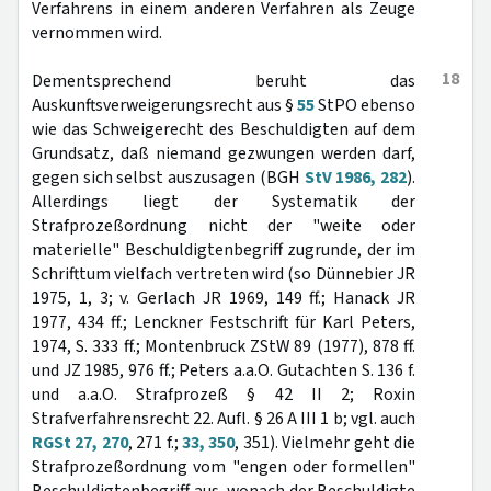
Verfahrens in einem anderen Verfahren als Zeuge
vernommen wird.
18
Dementsprechend beruht das
Auskunftsverweigerungsrecht aus §
55
StPO ebenso
wie das Schweigerecht des Beschuldigten auf dem
Grundsatz, daß niemand gezwungen werden darf,
gegen sich selbst auszusagen (BGH
StV 1986, 282
).
Allerdings liegt der Systematik der
Strafprozeßordnung nicht der "weite oder
materielle" Beschuldigtenbegriff zugrunde, der im
Schrifttum vielfach vertreten wird (so Dünnebier JR
1975, 1, 3; v. Gerlach JR 1969, 149 ff.; Hanack JR
1977, 434 ff.; Lenckner Festschrift für Karl Peters,
1974, S. 333 ff.; Montenbruck ZStW 89 (1977), 878 ff.
und JZ 1985, 976 ff.; Peters a.a.O. Gutachten S. 136 f.
und a.a.O. Strafprozeß § 42 II 2; Roxin
Strafverfahrensrecht 22. Aufl. § 26 A III 1 b; vgl. auch
RGSt 27, 270
, 271 f.;
33, 350
, 351). Vielmehr geht die
Strafprozeßordnung vom "engen oder formellen"