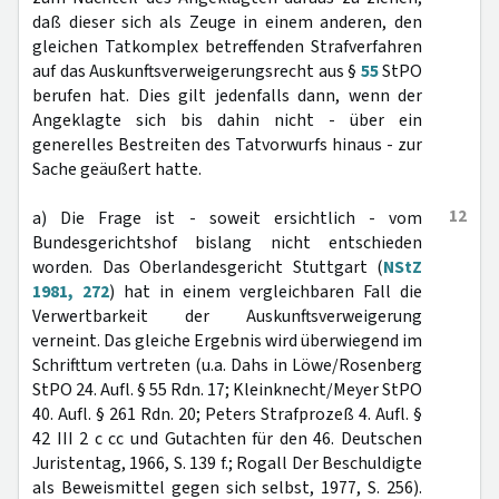
daß dieser sich als Zeuge in einem anderen, den
gleichen Tatkomplex betreffenden Strafverfahren
auf das Auskunftsverweigerungsrecht aus §
55
StPO
berufen hat. Dies gilt jedenfalls dann, wenn der
Angeklagte sich bis dahin nicht - über ein
generelles Bestreiten des Tatvorwurfs hinaus - zur
Sache geäußert hatte.
12
a) Die Frage ist - soweit ersichtlich - vom
Bundesgerichtshof bislang nicht entschieden
worden. Das Oberlandesgericht Stuttgart (
NStZ
1981, 272
) hat in einem vergleichbaren Fall die
Verwertbarkeit der Auskunftsverweigerung
verneint. Das gleiche Ergebnis wird überwiegend im
Schrifttum vertreten (u.a. Dahs in Löwe/Rosenberg
StPO 24. Aufl. § 55 Rdn. 17; Kleinknecht/Meyer StPO
40. Aufl. § 261 Rdn. 20; Peters Strafprozeß 4. Aufl. §
42 III 2 c cc und Gutachten für den 46. Deutschen
Juristentag, 1966, S. 139 f.; Rogall Der Beschuldigte
als Beweismittel gegen sich selbst, 1977, S. 256).