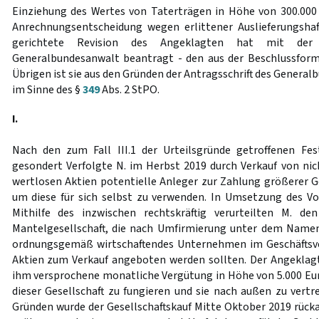
Einziehung des Wertes von Taterträgen in Höhe von 300.000
Anrechnungsentscheidung wegen erlittener Auslieferungshaf
gerichtete Revision des Angeklagten hat mit de
Generalbundesanwalt beantragt - den aus der Beschlussforme
Übrigen ist sie aus den Gründen der Antragsschrift des Gener
im Sinne des §
349
Abs. 2 StPO.
I.
Nach den zum Fall III.1 der Urteilsgründe getroffenen Fes
gesondert Verfolgte N. im Herbst 2019 durch Verkauf von nich
wertlosen Aktien potentielle Anleger zur Zahlung größerer G
um diese für sich selbst zu verwenden. In Umsetzung des Vor
Mithilfe des inzwischen rechtskräftig verurteilten M. d
Mantelgesellschaft, die nach Umfirmierung unter dem Namen
ordnungsgemäß wirtschaftendes Unternehmen im Geschäftsve
Aktien zum Verkauf angeboten werden sollten. Der Angeklagt
ihm versprochene monatliche Vergütung in Höhe von 5.000 Euro
dieser Gesellschaft zu fungieren und sie nach außen zu vertr
Gründen wurde der Gesellschaftskauf Mitte Oktober 2019 rück