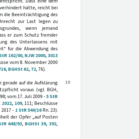
 entspricht. Dass eine dem
rhindert hätte, reicht bei
m die Beeinträchtigung des
nrecht zur Last legen zu
tsgrundes, wenn jemand
ass er zum Schutz fremder
llung des Unterlassens mit
ant“ für die Abwendung des
 StR 162/00
,
NJW 2000, 3013
lüsse vom 8. November 2000
/16
,
BGHSt 62, 72
, 76).
10
 gerade auf die Aufklärung
zpflicht voraus (vgl. BGH,
398; vom 17. Juli 2009 -
5 StR
 2022, 109
, 111; Beschlüsse
z 2017 -
1 StR 540/16
Rn. 23).
heit der Opfer „auf Posten
StR 648/93
,
BGHSt 39, 392
,