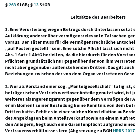
§
263
StGB; §
13
StGB
Leitsätze des Bearbeiters
1. Eine Verurteilung wegen Betrugs durch Unterlassen setzt e
Aufklärung anderer über vermögensrelevante Tatsachen ger
voraus. Der Täter muss für die vermögensrechtliche Entschei
„auf Posten gestellt“ sein. Eine solche Pflicht lässt sich nich
Abs. 1 Satz 1 AktG herleiten, da die hierdurch für den Vorst
Pflichten grundsätzlich nur gegenüber der von ihm vertrete
nicht aber gegenüber außenstehenden Dritten. Das gilt auch
Beziehungen zwischen der von dem Organ vertretenen Gesell
2. Wer als Vorstand einer sog. „Mantelgesellschaft“ tätig ist,
betrügerischen Vertrieb wertloser Anteile genutzt wird, ist j
Weiteres als Ingerenzgarant gegenüber dem Vermögen der An
er im Moment seiner Bestellung keine Kenntnis von dem bet
Dritten hatte. Fehlt es in einer solchen Konstellation außer
des Angeklagten beim Anteilsverkauf sowie an einem Auftr
den Anlegern, liegt auch eine Garantenpflicht aufgrund eine
Vertrauensverhältnisses fern (Abgrenzung zu BGH
HRRS 2017 