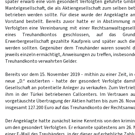
später erwarb eine vom gesondert Verfolgten geführte GmbH 
Mantelgesellschaft, die als Aktiengesellschaft zum selben be
betrieben werden sollte. Für diese wurde der Angeklagte
Vorstand bestellt. Bereits zuvor hatte er in Abstimmung
Verfolgten eine Vereinbarung mit einer Rechtsanwaltsgesell
eines Treuhandkontos geschlossen, auf das Grun
Erwerbergesellschaft gezahlte Kaufpreis und später auch di
werden sollten. Gegenüber dem Treuhänder waren sowohl d
jeweils einzeln ermächtigt, Anweisungen zu treffen, insbesonde
Treuhandkonto verwahrten Gelder.
Bereits vor dem 15. November 2019 - mithin zu einer Zeit, in 
neue „D.“ existierten - hatte der gesondert Verfolgte dam
Gesellschaft an potentielle Anleger zu verkaufen. Zum Vertrieb
ihm in der Türkei betriebenen Callcenters. Im Vertrauen a
vorgetäuschte Übertragung der Aktien hatten bis zum 26. Nov
insgesamt 127.200 Euro auf das Treuhandkonto der Rechtsanwal
Der Angeklagte hatte zunächst keine Kenntnis von den krimin
um den gesondert Verfolgten. Er erkannte spätestens am 26.
einer E-Mail des Treuhänders, in der dieser auf erhebliche Za