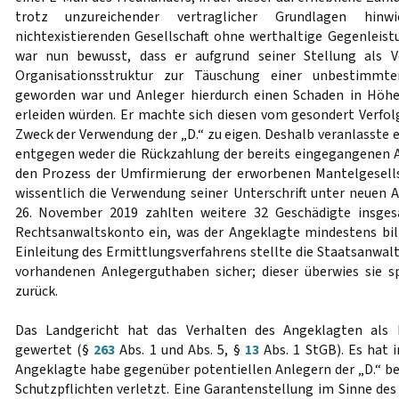
trotz unzureichender vertraglicher Grundlagen hinw
nichtexistierenden Gesellschaft ohne werthaltige Gegenleis
war nun bewusst, dass er aufgrund seiner Stellung als V
Organisationsstruktur zur Täuschung einer unbestimmte
geworden war und Anleger hierdurch einen Schaden in Höhe
erleiden würden. Er machte sich diesen vom gesondert Verfol
Zweck der Verwendung der „D.“ zu eigen. Deshalb veranlasste 
entgegen weder die Rückzahlung der bereits eingegangenen A
den Prozess der Umfirmierung der erworbenen Mantelgesells
wissentlich die Verwendung seiner Unterschrift unter neuen
26. November 2019 zahlten weitere 32 Geschädigte insges
Rechtsanwaltskonto ein, was der Angeklagte mindestens bil
Einleitung des Ermittlungsverfahrens stellte die Staatsanwal
vorhandenen Anlegerguthaben sicher; dieser überwies sie s
zurück.
Das Landgericht hat das Verhalten des Angeklagten als 
gewertet (§
263
Abs. 1 und Abs. 5, §
13
Abs. 1 StGB). Es hat
Angeklagte habe gegenüber potentiellen Anlegern der „D.“ b
Schutzpflichten verletzt. Eine Garantenstellung im Sinne de