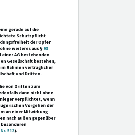
ine gerade auf die
ichtete Schutzpflicht
dungsfreiheit der Opfer
t ohne weiteres aus §
93
and einer AG bestehenden
nen Gesellschaft bestehen,
 im Rahmen vertraglicher
schaft und Dritten.
 die von Dritten zum
edenfalls dann nicht ohne
leger verpflichtet, wenn
rügerischen Vorgehen der
dem an einer Mitwirkung
eten nach außen gegenüber
s besonderen
Nr. 513
).