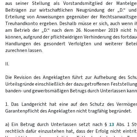
aus seiner Stellung als Vorstandsmitglied der Mantelges
Beiträgen zur wirtschaftlichen Neugründung der „D.“ un
Erteilung von Anweisungen gegenüber der Rechtsanwaltsges
Treuhandkonto ergeben. Deshalb müsse er sich, auch wenn i
am Betrieb der „D.“ nach dem 26. November 2019 nicht 
können, aufgrund der pflichtwidrigen Verhinderung des fortdaue
Handlungen des gesondert Verfolgten und weiterer Bete
zurechnen lassen.
II.
Die Revision des Angeklagten führt zur Aufhebung des Schul
Urteilsgründe einschließlich der dazu getroffenen Feststellun
banden- und gewerbsmäßigen Betrugs durch Unterlassen kann
1. Das Landgericht hat eine auf den Schutz des Vermögen
Garantenpflicht des Angeklagten nicht tragfähig begründet.
a) Ein Betrug durch Unterlassen setzt nach §
13
Abs. 1 St
rechtlich dafür einzustehen hat, dass der Erfolg nicht eintri