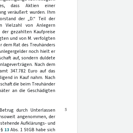
ies, dass Aktien einer
tung veräußert wurden. Ihm
orstand der „D.“ Teil der
n Vielzahl von Anlegern
 der gezahlten Kaufpreise
gten und von M. verfolgten
er dem Rat des Treuhänders
nlegergelder noch hielt er
chaft auf, sondern duldete
 Anlageverträgen. Nach dem
amt 347.782 Euro auf das
ligend in Kauf nahm. Nach
tschaft die beim Treuhänder
päter an die Geschädigten
5
Betrug durch Unterlassen
 insoweit angenommen, der
estehende Aufklärungs- und
s §
13
Abs. 1 StGB habe sich