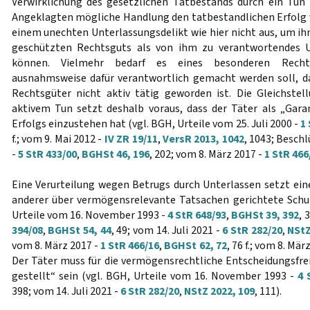
Verwirklichung des gesetzlichen Tatbestands durch ein Tun
Angeklagten mögliche Handlung den tatbestandlichen Erfolg ve
einem unechten Unterlassungsdelikt wie hier nicht aus, um ih
geschützten Rechtsguts als von ihm zu verantwortendes U
können. Vielmehr bedarf es eines besonderen Rech
ausnahmsweise dafür verantwortlich gemacht werden soll, d
Rechtsgüter nicht aktiv tätig geworden ist. Die Gleichste
aktivem Tun setzt deshalb voraus, dass der Täter als „Gar
Erfolgs einzustehen hat (vgl. BGH, Urteile vom 25. Juli 2000 -
1
f.; vom 9. Mai 2012 -
IV ZR 19/11
,
VersR 2013, 1042
, 1043; Besch
-
5 StR 433/00
,
BGHSt 46, 196
, 202; vom 8. März 2017 -
1 StR 466
Eine Verurteilung wegen Betrugs durch Unterlassen setzt eine
anderer über vermögensrelevante Tatsachen gerichtete Schut
Urteile vom 16. November 1993 -
4 StR 648/93
,
BGHSt 39, 392
, 
394/08
,
BGHSt 54, 44
, 49; vom 14. Juli 2021 -
6 StR 282/20
,
NStZ
vom 8. März 2017 -
1 StR 466/16
,
BGHSt 62, 72
, 76 f.; vom 8. Mär
Der Täter muss für die vermögensrechtliche Entscheidungsfrei
gestellt“ sein (vgl. BGH, Urteile vom 16. November 1993 -
4 
398; vom 14. Juli 2021 -
6 StR 282/20
,
NStZ 2022, 109
, 111).