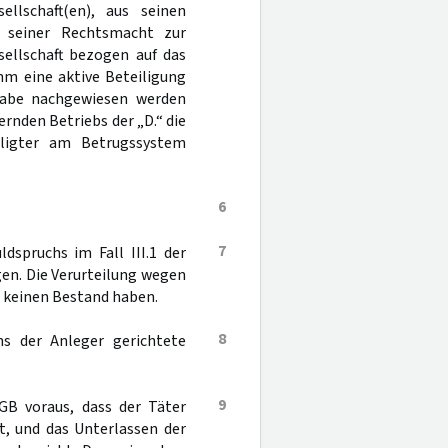
ellschaft(en), aus seinen
d seiner Rechtsmacht zur
ellschaft bezogen auf das
hm eine aktive Beteiligung
habe nachgewiesen werden
rnden Betriebs der „D.“ die
iligter am Betrugssystem
6
7
dspruchs im Fall III.1 der
gen. Die Verurteilung wegen
 keinen Bestand haben.
8
s der Anleger gerichtete
9
GB voraus, dass der Täter
tt, und das Unterlassen der