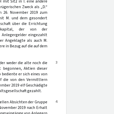
mit Sitz in I. eine andere
trügerischen Zweck als „D.“
 am 26. November 2019 zum
 mit M. und dem gesondert
schaft über die Errichtung
dkapital, der von der
e Anlegergelder eingezahlt
er Angeklagte als auch M.
re in Bezug auf die auf dem
3
der weder die alte noch die
it begonnen, Aktien dieser
 bediente er sich eines von
uf die von den Vermittlern
ember 2019 elf Geschädigte
tsgesellschaft gezahlt.
4
ellen Absichten der Gruppe
 November 2019 nach Erhalt
hlungseingänge von Anlegern