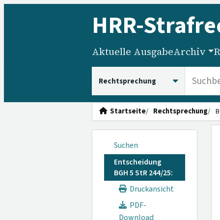
HRR
-Strafre
Aktuelle Ausgabe
Archiv
R
HRRS durchsuchen
Startseite
Rechtsprechung
B
Suchen
Entscheidung
BGH 5 StR 244/25:
Druckansicht
PDF-
Download