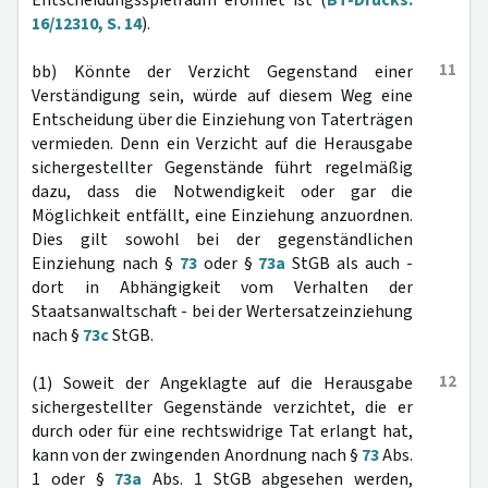
Entscheidungsspielraum eröffnet ist (
BT-Drucks.
16/12310, S. 14
).
11
bb) Könnte der Verzicht Gegenstand einer
Verständigung sein, würde auf diesem Weg eine
Entscheidung über die Einziehung von Taterträgen
vermieden. Denn ein Verzicht auf die Herausgabe
sichergestellter Gegenstände führt regelmäßig
dazu, dass die Notwendigkeit oder gar die
Möglichkeit entfällt, eine Einziehung anzuordnen.
Dies gilt sowohl bei der gegenständlichen
Einziehung nach §
73
oder §
73a
StGB als auch -
dort in Abhängigkeit vom Verhalten der
Staatsanwaltschaft - bei der Wertersatzeinziehung
nach §
73c
StGB.
12
(1) Soweit der Angeklagte auf die Herausgabe
sichergestellter Gegenstände verzichtet, die er
durch oder für eine rechtswidrige Tat erlangt hat,
kann von der zwingenden Anordnung nach §
73
Abs.
1 oder §
73a
Abs. 1 StGB abgesehen werden,