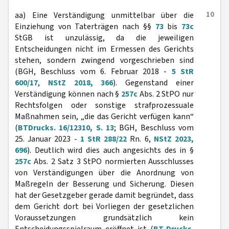
10
aa) Eine Verständigung unmittelbar über die
Einziehung von Taterträgen nach §§
73
bis
73c
StGB ist unzulässig, da die jeweiligen
Entscheidungen nicht im Ermessen des Gerichts
stehen, sondern zwingend vorgeschrieben sind
(BGH, Beschluss vom 6. Februar 2018 -
5 StR
600/17
,
NStZ 2018, 366
). Gegenstand einer
Verständigung können nach §
257c
Abs. 2 StPO nur
Rechtsfolgen oder sonstige strafprozessuale
Maßnahmen sein, „die das Gericht verfügen kann“
(
BTDrucks. 16/12310, S. 13
; BGH, Beschluss vom
25. Januar 2023 -
1 StR 288/22
Rn. 6,
NStZ 2023,
696
). Deutlich wird dies auch angesichts des in §
257c
Abs. 2 Satz 3 StPO normierten Ausschlusses
von Verständigungen über die Anordnung von
Maßregeln der Besserung und Sicherung. Diesen
hat der Gesetzgeber gerade damit begründet, dass
dem Gericht dort bei Vorliegen der gesetzlichen
Voraussetzungen grundsätzlich kein