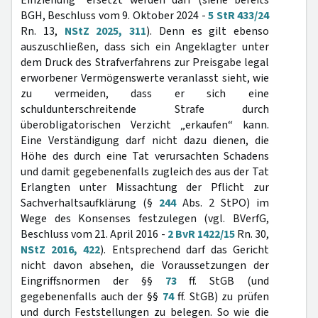
Einziehung“ ersetzt werden darf (siehe bereits
BGH, Beschluss vom 9. Oktober 2024 -
5 StR 433/24
Rn. 13,
NStZ 2025, 311
). Denn es gilt ebenso
auszuschließen, dass sich ein Angeklagter unter
dem Druck des Strafverfahrens zur Preisgabe legal
erworbener Vermögenswerte veranlasst sieht, wie
zu vermeiden, dass er sich eine
schuldunterschreitende Strafe durch
überobligatorischen Verzicht „erkaufen“ kann.
Eine Verständigung darf nicht dazu dienen, die
Höhe des durch eine Tat verursachten Schadens
und damit gegebenenfalls zugleich des aus der Tat
Erlangten unter Missachtung der Pflicht zur
Sachverhaltsaufklärung (§
244
Abs. 2 StPO) im
Wege des Konsenses festzulegen (vgl. BVerfG,
Beschluss vom 21. April 2016 -
2 BvR 1422/15
Rn. 30,
NStZ 2016, 422
). Entsprechend darf das Gericht
nicht davon absehen, die Voraussetzungen der
Eingriffsnormen der §§
73
ff. StGB (und
gegebenenfalls auch der §§
74
ff. StGB) zu prüfen
und durch Feststellungen zu belegen. So wie die