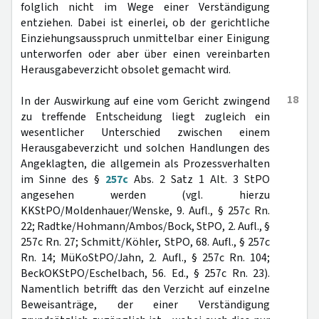
folglich nicht im Wege einer Verständigung
entziehen. Dabei ist einerlei, ob der gerichtliche
Einziehungsausspruch unmittelbar einer Einigung
unterworfen oder aber über einen vereinbarten
Herausgabeverzicht obsolet gemacht wird.
18
In der Auswirkung auf eine vom Gericht zwingend
zu treffende Entscheidung liegt zugleich ein
wesentlicher Unterschied zwischen einem
Herausgabeverzicht und solchen Handlungen des
Angeklagten, die allgemein als Prozessverhalten
im Sinne des §
257c
Abs. 2 Satz 1 Alt. 3 StPO
angesehen werden (vgl. hierzu
KKStPO/Moldenhauer/Wenske, 9. Aufl., § 257c Rn.
22; Radtke/Hohmann/Ambos/Bock, StPO, 2. Aufl., §
257c Rn. 27; Schmitt/Köhler, StPO, 68. Aufl., § 257c
Rn. 14; MüKoStPO/Jahn, 2. Aufl., § 257c Rn. 104;
BeckOKStPO/Eschelbach, 56. Ed., § 257c Rn. 23).
Namentlich betrifft das den Verzicht auf einzelne
Beweisanträge, der einer Verständigung