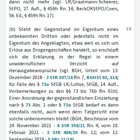
dann nicht mehr (vgl. LR/Graalmann-Scheerer,
StPO, 27. Aufl., § 459h Rn. 14; BeckOKStPO/Coen,
56. Ed., § 459h Rn. 17).
14
(b) Steht der Gegenstand im Eigentum eines
unbekannten Dritten oder jedenfalls nicht im
Eigentum des Angeklagten, etwa weil es sich um
Erlöse aus Drogengeschäften handelt, so erschöpft
sich die Erklärung in der Regel in einem
unwiderruflichen Verzicht auf
Herausgabeansprüche (vgl. BGH, Urteil vom 13.
Dezember 2018 -
3 StR 307/18
Rn. 7,
BGHSt 63, 314
;
für Fälle des §
73a
StGB LK/Lohse, StGB, 14. Aufl.,
Vorbemerkungen zu den §§ 73 bis 76b Rn. 61b).
Einer Anordnung der gegenständlichen Einziehung
nach §
73
Abs. 1 oder §
73a
StGB bedarf es dann
ebenfalls nicht, auch wenn dem Tatgericht eine
solche unbenommen bleibt (BGH, Beschlüsse vom
24. November 2021 -
4 StR 358/21
Rn. 4; vom 10.
Februar 2021 -
3 StR 486/20
Rn. 12; vom 12.
September 2019 -
5 ARs 21/19
).