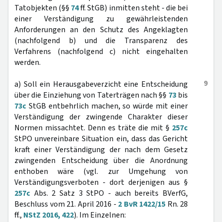
Tatobjekten (§§
74
ff. StGB) inmitten steht - die bei
einer Verständigung zu gewährleistenden
Anforderungen an den Schutz des Angeklagten
(nachfolgend b) und die Transparenz des
Verfahrens (nachfolgend c) nicht eingehalten
werden.
9
a) Soll ein Herausgabeverzicht eine Entscheidung
über die Einziehung von Taterträgen nach §§
73
bis
73c
StGB entbehrlich machen, so würde mit einer
Verständigung der zwingende Charakter dieser
Normen missachtet. Denn es träte die mit §
257c
StPO unvereinbare Situation ein, dass das Gericht
kraft einer Verständigung der nach dem Gesetz
zwingenden Entscheidung über die Anordnung
enthoben wäre (vgl. zur Umgehung von
Verständigungsverboten - dort derjenigen aus §
257c
Abs. 2 Satz 3 StPO - auch bereits BVerfG,
Beschluss vom 21. April 2016 -
2 BvR 1422/15
Rn. 28
ff.,
NStZ 2016, 422
). Im Einzelnen: