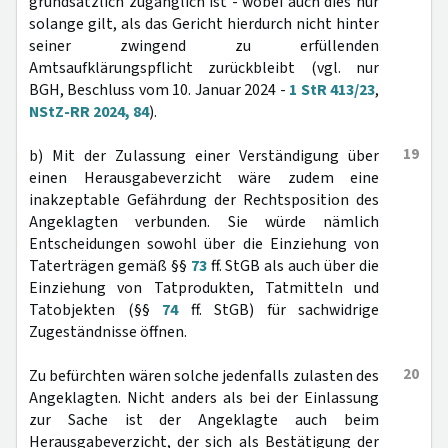
grundsätzlich zugänglich ist - wobei auch dies nur
solange gilt, als das Gericht hierdurch nicht hinter
seiner zwingend zu erfüllenden
Amtsaufklärungspflicht zurückbleibt (vgl. nur
BGH, Beschluss vom 10. Januar 2024 -
1 StR 413/23
,
NStZ-RR 2024, 84
).
19
b) Mit der Zulassung einer Verständigung über
einen Herausgabeverzicht wäre zudem eine
inakzeptable Gefährdung der Rechtsposition des
Angeklagten verbunden. Sie würde nämlich
Entscheidungen sowohl über die Einziehung von
Taterträgen gemäß §§
73
ff. StGB als auch über die
Einziehung von Tatprodukten, Tatmitteln und
Tatobjekten (§§
74
ff. StGB) für sachwidrige
Zugeständnisse öffnen.
20
Zu befürchten wären solche jedenfalls zulasten des
Angeklagten. Nicht anders als bei der Einlassung
zur Sache ist der Angeklagte auch beim
Herausgabeverzicht, der sich als Bestätigung der