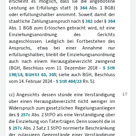
erscheint es möglich, dass sie die angebotene
Leistung an Erfüllungs statt (§
364
Abs. 1 BGB)
oder erfüllungshalber annimmt. Soweit damit der
staatliche Zahlungsanspruch nach §
362
oder §
364
Abs. 1 BGB zum Erlöschen gebracht wird, ist eine
Einziehungsanordnung des Gerichts
ausgeschlossen. Lediglich bei Fortbestehen des
Anspruchs, etwa bei einer Annahme nur
erfüllungshalber, bleibt die Einziehungsanordnung
auch nach einem Herausgabeverzicht zwingend
(BGH, Beschluss vom 11. Dezember 2018 -
5 StR
198/18
,
BGHSt 63, 305
; siehe auch BGH, Beschluss
vom 14. Februar 2024 -
5 StR 484/23
Rn. 5).
17
cc) Angesichts dessen stünde eine Verständigung
über einen Herausgabeverzicht nicht weniger im
Widerspruch zum gesetzlichen Regelungsanliegen
des §
257c
Abs. 2 StPO als eine Verständigung über
die Einziehung von Taterträgen. Denn sowohl die in
§
257c
Abs. 2 Satz 1 StPO normierte Beschränkung
der zulässigen Gegenstände einer Verständigung