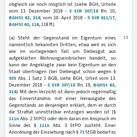
obgleich sie noch möglich ist (siehe BGH, Urteile
vom 13. Dezember 2018 -
3 StR 307/18
Rn. 10,
BGHSt 63, 314
; vom 10. April 2018 -
5 StR 611/17
,
BGHSt 63, 116
, 118 ff.).
13
(a) Steht der Gegenstand im Eigentum eines
namentlich bekannten Dritten, etwa weil es sich
wie im vorliegenden Fall um Diebesgut aus
aufgeklärten Wohnungseinbrüchen handelt, so
kann der Angeklagte zwar kein Eigentum an den
Staat übertragen (bei Diebesgut schon wegen §
935
Abs. 1 Satz 1 BGB, siehe BGH, Urteil vom 13.
Dezember 2018 -
3 StR 307/18
Rn. 19,
BGHSt 63,
314
). Mit dem Verzicht ist dann jedoch regelmäßig
das Einverständnis mit einer Herausgabe des
Gegenstands an denjenigen erklärt, dem er durch
die Straftat unmittelbar entzogen worden ist (§
111n
Abs. 2 StPO) oder dem daran ein Anspruch im
Sinne des §
111n
Abs. 3 StPO zusteht. Einer
Anordnung der Einziehung nach §
73
StGB bedarf es