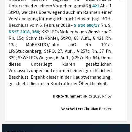
Unterschied zu einem Vorgehen gemäß §
421
Abs. 1
StPO, welches überwiegend auch im Rahmen einer
Verständigung für möglich erachtet wird (vgl. BGH,
Beschluss vom 6. Februar 2018 -
5 StR 600/17
Rn. 9,
NStZ 2018, 366
; KKStPO/Moldenhauer/Wenske aaO
Rn. 15c; Schmitt/Köhler, StPO, 68. Aufl., § 421 Rn.
13a; MüKoStPO/Jahn aaO Rn. 101a;
LR/Stuckenberg, StPO, 27. Aufl., § 257c Rn. 37 Fn.
329; SSWStPO/Wegner, 6. Aufl., § 257c Rn. 64). Denn
dieses unterliegt klaren gesetzlichen
Voraussetzungen und erfordert einen gerichtlichen
Beschluss. Ergeht dieser in der Hauptverhandlung,
geschieht dies unter Kontrolle der Öffentlichkeit.
HRRS-Nummer:
HRRS 2026 Nr. 67
Bearbeiter:
Christian Becker