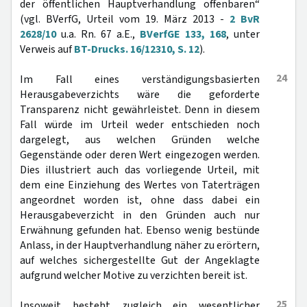
der öffentlichen Hauptverhandlung offenbaren“
(vgl. BVerfG, Urteil vom 19. März 2013 -
2 BvR
2628/10
u.a. Rn. 67 a.E.,
BVerfGE 133, 168
, unter
Verweis auf
BT-Drucks. 16/12310, S. 12
).
24
Im Fall eines verständigungsbasierten
Herausgabeverzichts wäre die geforderte
Transparenz nicht gewährleistet. Denn in diesem
Fall würde im Urteil weder entschieden noch
dargelegt, aus welchen Gründen welche
Gegenstände oder deren Wert eingezogen werden.
Dies illustriert auch das vorliegende Urteil, mit
dem eine Einziehung des Wertes von Taterträgen
angeordnet worden ist, ohne dass dabei ein
Herausgabeverzicht in den Gründen auch nur
Erwähnung gefunden hat. Ebenso wenig bestünde
Anlass, in der Hauptverhandlung näher zu erörtern,
auf welches sichergestellte Gut der Angeklagte
aufgrund welcher Motive zu verzichten bereit ist.
25
Insoweit besteht zugleich ein wesentlicher