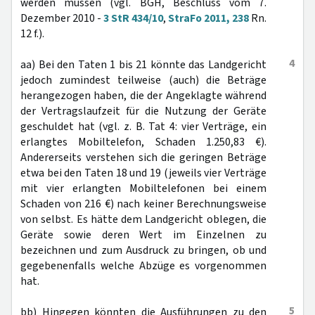
werden müssen (vgl. BGH, Beschluss vom 7.
Dezember 2010 -
3 StR 434/10
,
StraFo 2011, 238
Rn.
12 f.).
4
aa) Bei den Taten 1 bis 21 könnte das Landgericht
jedoch zumindest teilweise (auch) die Beträge
herangezogen haben, die der Angeklagte während
der Vertragslaufzeit für die Nutzung der Geräte
geschuldet hat (vgl. z. B. Tat 4: vier Verträge, ein
erlangtes Mobiltelefon, Schaden 1.250,83 €).
Andererseits verstehen sich die geringen Beträge
etwa bei den Taten 18 und 19 (jeweils vier Verträge
mit vier erlangten Mobiltelefonen bei einem
Schaden von 216 €) nach keiner Berechnungsweise
von selbst. Es hätte dem Landgericht oblegen, die
Geräte sowie deren Wert im Einzelnen zu
bezeichnen und zum Ausdruck zu bringen, ob und
gegebenenfalls welche Abzüge es vorgenommen
hat.
5
bb) Hingegen könnten die Ausführungen zu den