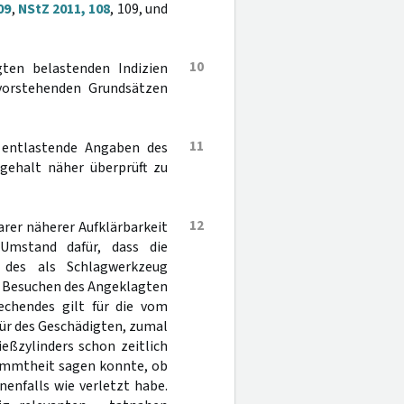
09
,
NStZ 2011, 108
, 109, und
10
ten belastenden Indizien
vorstehenden Grundsätzen
11
 entlastende Angaben des
gehalt näher überprüft zu
12
arer näherer Aufklärbarkeit
Umstand dafür, dass die
 des als Schlagwerkzeug
i Besuchen des Angeklagten
echendes gilt für die vom
ür des Geschädigten, zumal
eßzylinders schon zeitlich
timmtheit sagen konnte, ob
enfalls wie verletzt habe.