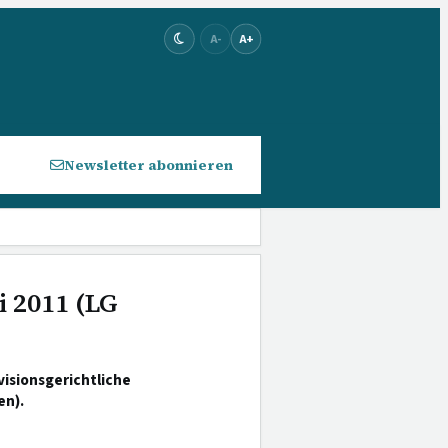
A-
A+
Newsletter abonnieren
i 2011 (LG
isionsgerichtliche
en).