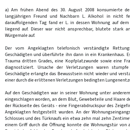
a) Am frühen Abend des 30. August 2008 konsumierte de
langjährigen Freund und Nachbarn L. Alkohol in nicht f
darauffolgenden Tag fand er L. in dessen Wohnung auf de
liegend auf. Dieser war nicht ansprechbar, blutete stark
Würgemale auf.
Der vom Angeklagten telefonisch verständigte Rettungs
Geschädigten und überführte ihn dann in ein Krankenhaus. E
Trauma dritten Grades, eine Kopfplatzwunde sowie eine Fra
diagnostiziert. Ursache der Verletzungen waren stumpfe
Geschädigte erlangte das Bewusstsein nicht wieder und versta
einer durch die erlittenen Verletzungen bedingten Lungenent
Auf den Geschädigten war in seiner Wohnung unter andere
eingeschlagen worden, an dem Blut, Gewebeteile und Haare de
der Rückseite des Geräts - eine Fingerabdruckspur des Zeigef
Angeklagten festgestellt wurden. An der Wohnungseingangs
Schlosses und des Türknaufs ein etwa zehn mal zehn Zentimet
einem Griff durch die Öffnung konnte die Wohnungstür von 