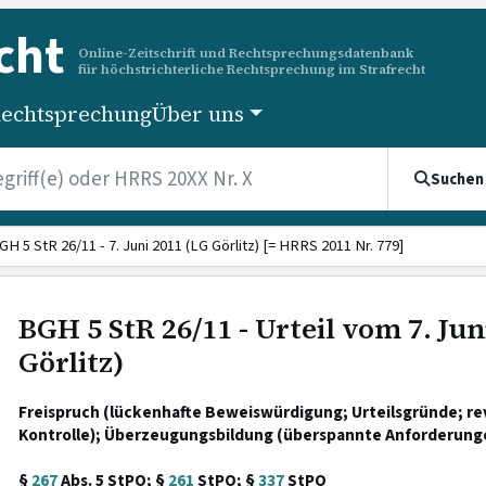
cht
Online-Zeitschrift und Rechtsprechungsdatenbank
für höchstrichterliche Rechtsprechung im Strafrecht
echtsprechung
Über uns
Suchen
GH 5 StR 26/11 - 7. Juni 2011 (LG Görlitz) [= HRRS 2011 Nr. 779]
BGH 5 StR 26/11 - Urteil vom 7. Jun
Görlitz)
Freispruch (lückenhafte Beweiswürdigung; Urteilsgründe; rev
Kontrolle); Überzeugungsbildung (überspannte Anforderung
§
267
Abs. 5 StPO; §
261
StPO; §
337
StPO