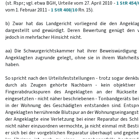
(st. Rspr.; vgl. etwa BGH, Urteile vom 27. April 2010 -
1 StR 454/
vom 1. Februar 2011 -
1 StR 408/10
Rn. 15).
b) Zwar hat das Landgericht vorliegend die den Angeklag
dargestellt und gewürdigt. Deren Bewertung genügt den 
jedoch in mehrfacher Hinsicht nicht.
aa) Die Schwurgerichtskammer hat ihrer Beweiswürdigung
Angeklagten zugrunde gelegt, ohne sie in ihrem Wahrheits
haben.
So spricht nach den Urteilsfeststellungen - trotz sogar denkb
durch als Zeugen gehörte Nachbarn - kein objektiver 
Fingerabdruckspuren des Angeklagten an der Rückseite
eingesetzten - nicht näher beschriebenen - Tonbandgeräts be
in der Wohnung des Geschädigten entstanden sind. Entspr
Angeklagten herrührende Blutspur an der Wohnungseingangst
der Angeklagte eine Verletzung bei einer Reparatur des Schli
nicht näher einzuordnen vermochte, ja nicht einmal mit Bes
er sich bei der vorgeblichen Reparatur überhaupt und gegeben