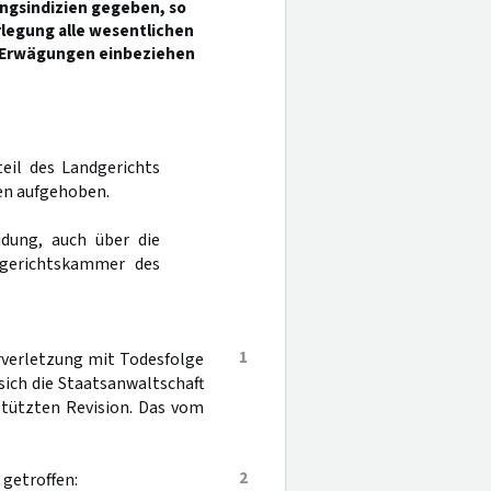
ungsindizien gegeben, so
legung alle wesentlichen
 Erwägungen einbeziehen
teil des Landgerichts
en aufgehoben.
dung, auch über die
rgerichtskammer des
1
rverletzung mit Todesfolge
ich die Staatsanwaltschaft
stützten Revision. Das vom
2
getroffen: