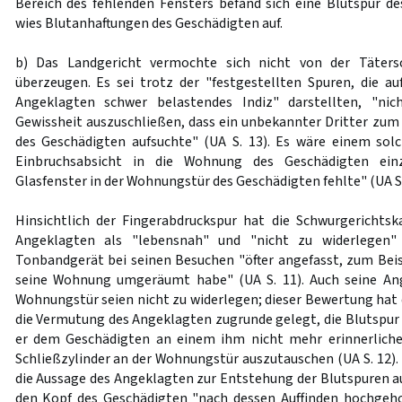
Bereich des fehlenden Fensters befand sich eine Blutspur d
wies Blutanhaftungen des Geschädigten auf.
b) Das Landgericht vermochte sich nicht von der Täters
überzeugen. Es sei trotz der "festgestellten Spuren, die au
Angeklagten schwer belastendes Indiz" darstellten, "nic
Gewissheit auszuschließen, dass ein unbekannter Dritter zu
des Geschädigten aufsuchte" (UA S. 13). Es wäre einem sol
Einbruchsabsicht in die Wohnung des Geschädigten einz
Glasfenster in der Wohnungstür des Geschädigten fehlte" (UA S.
Hinsichtlich der Fingerabdruckspur hat die Schwurgerichts
Angeklagten als "lebensnah" und "nicht zu widerlegen"
Tonbandgerät bei seinen Besuchen "öfter angefasst, zum Bei
seine Wohnung umgeräumt habe" (UA S. 11). Auch seine An
Wohnungstür seien nicht zu widerlegen; dieser Bewertung ha
die Vermutung des Angeklagten zugrunde gelegt, die Blutspur 
er dem Geschädigten an einem ihm nicht mehr erinnerlich
Schließzylinder an der Wohnungstür auszutauschen (UA S. 12).
die Aussage des Angeklagten zur Entstehung der Blutspuren au
den Kopf des Geschädigten "nach dessen Auffinden hochgeho