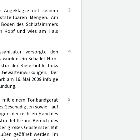
3
r Angeklagte mit seinem
eststellbaren Mengen. Am
m Boden des Schlafzimmers
 am Kopf und wies am Hals
4
sanitäter versorgte den
s wurden ein Schädel-Hirn-
ktur der Kieferhöhle links
 Gewalteinwirkungen. Der
rb am 16. Mai 2009 infolge
zündung.
5
m mit einem Tonbandgerät
s Geschädigten sowie - auf
ingers der rechten Hand des
tür fehlte im Bereich des
er großes Glasfenster. Mit
außen geöffnet werden. Im