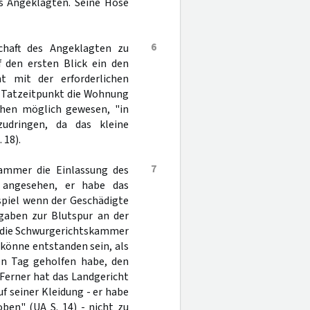
es Angeklagten. Seine Hose
6
chaft des Angeklagten zu
f den ersten Blick ein den
ht mit der erforderlichen
m Tatzeitpunkt die Wohnung
chen möglich gewesen, "in
udringen, da das kleine
 18).
7
kammer die Einlassung des
 angesehen, er habe das
spiel wenn der Geschädigte
gaben zur Blutspur an der
t die Schwurgerichtskammer
könne entstanden sein, als
en Tag geholfen habe, den
 Ferner hat das Landgericht
f seiner Kleidung - er habe
ben" (UA S. 14) - nicht zu