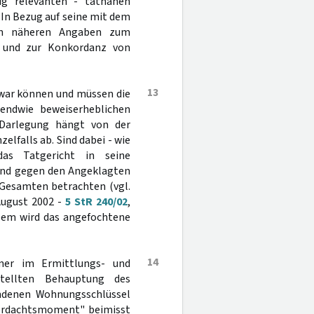
ig relevanten - tatnahen
 In Bezug auf seine mit dem
 an näheren Angaben zum
n und zur Konkordanz von
13
Zwar können und müssen die
gendwie beweiserheblichen
Darlegung hängt von der
lfalls ab. Sind dabei - wie
das Tatgericht in seine
 und gegen den Angeklagten
Gesamten betrachten (vgl.
August 2002 -
5 StR 240/02
,
Dem wird das angefochtene
14
iner im Ermittlungs- und
stellten Behauptung des
ndenen Wohnungsschlüssel
 Verdachtsmoment" beimisst