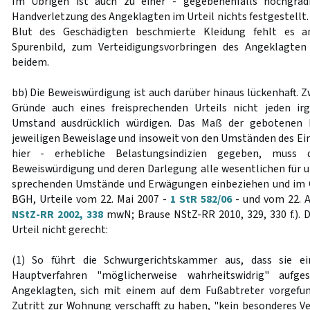
Im Übrigen ist auch zu einer - gegebenenfalls hochgrad
Handverletzung des Angeklagten im Urteil nichts festgestellt.
Blut des Geschädigten beschmierte Kleidung fehlt es
Spurenbild, zum Verteidigungsvorbringen des Angeklagte
beidem.
bb) Die Beweiswürdigung ist auch darüber hinaus lückenhaft. 
Gründe auch eines freisprechenden Urteils nicht jeden ir
Umstand ausdrücklich würdigen. Das Maß der gebotenen 
jeweiligen Beweislage und insoweit von den Umständen des Einze
hier - erhebliche Belastungsindizien gegeben, muss 
Beweiswürdigung und deren Darlegung alle wesentlichen für
sprechenden Umstände und Erwägungen einbeziehen und im 
BGH, Urteile vom 22. Mai 2007 -
1 StR 582/06
- und vom 22. 
NStZ-RR 2002, 338
mwN; Brause NStZ-RR 2010, 329, 330 f.). 
Urteil nicht gerecht:
(1) So führt die Schwurgerichtskammer aus, dass sie e
Hauptverfahren "möglicherweise wahrheitswidrig" aufge
Angeklagten, sich mit einem auf dem Fußabtreter vorgefu
Zutritt zur Wohnung verschafft zu haben, "kein besonderes