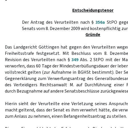
Entscheidungstenor
Der Antrag des Verurteilten nach §
356a
StPO gege
Senats vom 8. Dezember 2009 wird kostenpflichtig zu
Gründe
Das Landgericht Göttingen hat gegen den Verurteilten wege
Freiheitsstrafe festgesetzt. Mit Beschluss vom 8. Dezemb
Revision des Verurteilten nach §
349
Abs. 2 StPO mit der M
verworfen, dass 60 Tage der Mindestverbüßungsdauer der leben
vollstreckt gelten (zur Aufnahme in BGHSt bestimmt). Der Sen
Gegenerklärung zum Verwerfungsantrag des Generalbundesa
des Verteidigers Rechtsanwalt M. auf Durchführung einer 
durch Bezugnahme auf andere Senatsbeschlüsse zurückgewiese
Hierin sieht der Verurteilte eine Verletzung seines Anspruch
macht geltend, dass der Senat es ihm verwehrt hätte, die ver
zum Anlass zu nehmen, einen Befangenheitsantrag zu stellen.