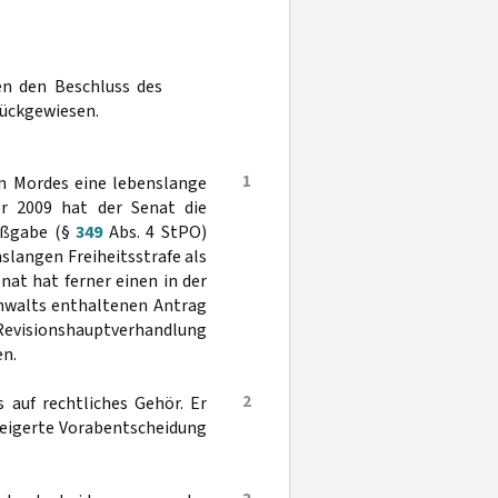
n den Beschluss des
rückgewiesen.
1
n Mordes eine lebenslange
er 2009 hat der Senat die
aßgabe (§
349
Abs. 4 StPO)
slangen Freiheitsstrafe als
at hat ferner einen in der
nwalts enthaltenen Antrag
Revisionshauptverhandlung
n.
2
s auf rechtliches Gehör. Er
weigerte Vorabentscheidung