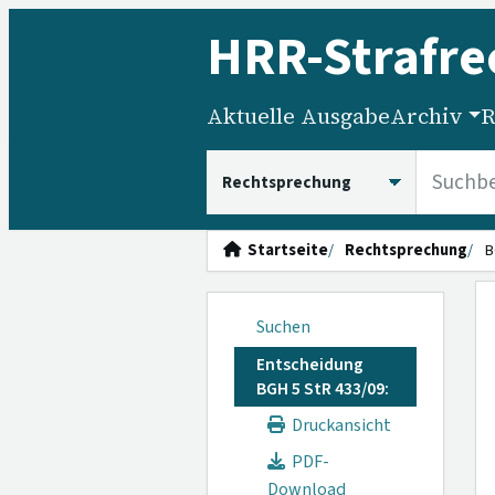
HRR
-Strafre
Aktuelle Ausgabe
Archiv
R
HRRS durchsuchen
Startseite
Rechtsprechung
B
Suchen
Entscheidung
BGH 5 StR 433/09:
Druckansicht
PDF-
Download