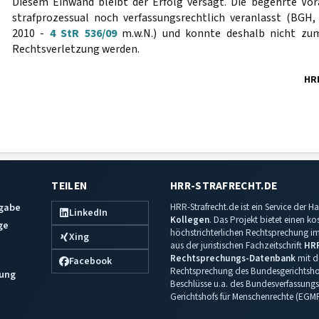
Diesem Einwand bleibt der Erfolg versagt. Die begehrte Vo
strafprozessual noch verfassungsrechtlich veranlasst (BGH
2010 -
4 StR 536/09
m.w.N.) und konnte deshalb nicht zu
Rechtsverletzung werden.
HR
TEILEN
HRR-STRAFRECHT.DE
sgabe
HRR-Strafrecht.de ist ein Service der
LinkedIn
Kollegen
. Das Projekt bietet einen k
ge
höchstrichterlichen Rechtsprechung im 
Xing
aus der juristischen Fachzeitschrift
HR
Rechtsprechungs-Datenbank
mit de
Facebook
Rechtsprechung des Bundesgerichtshof
ung
Beschlüsse u.a. des Bundesverfassungs
Gerichtshofs für Menschenrechte (EGM