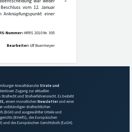
3
rabentscheidung war weder
, Beschluss vom 12. Januar
m Anknüpfungspunkt einer
RS-Nummer:
HRRS 2010 Nr. 305
Bearbeiter:
Ulf Buermeyer
 Hamburger Anwaltskanzlei
Strate und
ostenlosen Zugang zur aktuellen
Strafrecht und Strafverfahrensrecht. Es besteht
RS
, einem monatlichen
Newsletter
und einer
r vollständigen strafrechtlichen
s (BGH) und ausgewählter Urteile und
gerichts (BVerfG), des Europäischen
R) und des Europäischen Gerichtshofs (EuGH).