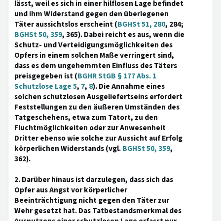
lässt, weil es sich in einer hilflosen Lage befindet
und ihm Widerstand gegen den überlegenen
Täter aussichtslos erscheint (
BGHSt 51, 280
, 284;
BGHSt 50, 359
, 365). Dabei reicht es aus, wenn die
Schutz- und Verteidigungsmöglichkeiten des
Opfers in einem solchen Maße verringert sind,
dass es dem ungehemmten Einfluss des Täters
preisgegeben ist (
BGHR StGB § 177 Abs. 1
Schutzlose Lage 5
,
7
,
8
). Die Annahme eines
solchen schutzlosen Ausgeliefertseins erfordert
Feststellungen zu den äußeren Umständen des
Tatgeschehens, etwa zum Tatort, zu den
Fluchtmöglichkeiten oder zur Anwesenheit
Dritter ebenso wie solche zur Aussicht auf Erfolg
körperlichen Widerstands (vgl.
BGHSt 50, 359
,
362).
2. Darüber hinaus ist darzulegen, dass sich das
Opfer aus Angst vor körperlicher
Beeinträchtigung nicht gegen den Täter zur
Wehr gesetzt hat. Das Tatbestandsmerkmal des