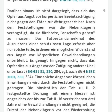
körperlichen Widerstands (vgl.
BGHSt 50, 359
, 362).
4
Darüber hinaus ist nicht dargelegt, dass sich das
Opfer aus Angst vor körperlicher Beeinträchtigung
nicht gegen den Täter zur Wehr gesetzt hat. Nach
den Feststellungen war die Nebenklägerin
verängstigt, da sie fürchtete, "anschaffen gehen"
zu müssen. Das Tatbestandsmerkmal des
Ausnutzens einer schutzlosen Lage erfasst aber
nur solche Fälle, in denen ein möglicher Widerstand
aus Angst vor körperlichen Gewalthandlungen
unterbleibt. Es genügt hingegen nicht, dass das
Opfer dies aus Angst vor der Zufügung anderer Übel
unterlässt (
BGHSt 51, 280
, 284; vgl. auch BGH
NStZ
2003, 533
, 534). Eine solche Angst vor körperlichen
Einwirkungen wird durch die Feststellungen nicht
getragen. Die hinsichtlich der Tat zu II. 2
festgestellte Drohung mit einem Messer ist
angesichts der bis zur Tat II. 16 verstrichenen drei
Jahre ohne Gewalthandlungen nicht geeignet, die
Furcht der Nebenklägerin vor der Wiederholung