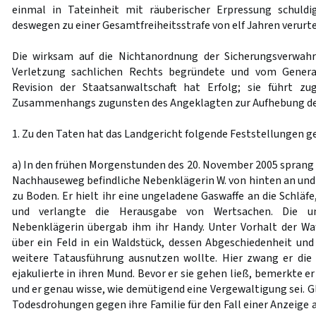
einmal in Tateinheit mit räuberischer Erpressung schuld
deswegen zu einer Gesamtfreiheitsstrafe von elf Jahren verurtei
Die wirksam auf die Nichtanordnung der Sicherungsverwah
Verletzung sachlichen Rechts begründete und vom Genera
Revision der Staatsanwaltschaft hat Erfolg; sie führt z
Zusammenhangs zugunsten des Angeklagten zur Aufhebung des
1. Zu den Taten hat das Landgericht folgende Feststellungen ge
a) In den frühen Morgenstunden des 20. November 2005 sprang 
Nachhauseweg befindliche Nebenklägerin W. von hinten an und 
zu Boden. Er hielt ihr eine ungeladene Gaswaffe an die Schläfe
und verlangte die Herausgabe von Wertsachen. Die u
Nebenklägerin übergab ihm ihr Handy. Unter Vorhalt der Wa
über ein Feld in ein Waldstück, dessen Abgeschiedenheit und 
weitere Tatausführung ausnutzen wollte. Hier zwang er die
ejakulierte in ihren Mund. Bevor er sie gehen ließ, bemerkte er
und er genau wisse, wie demütigend eine Vergewaltigung sei. Gl
Todesdrohungen gegen ihre Familie für den Fall einer Anzeige a