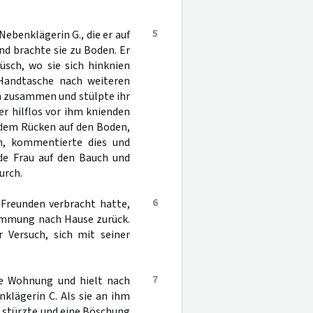
5
Nebenklägerin G., die er auf
nd brachte sie zu Boden. Er
üsch, wo sie sich hinknien
 Handtasche nach weiteren
n zusammen und stülpte ihr
r hilflos vor ihm knienden
t dem Rücken auf den Boden,
h, kommentierte dies und
nde Frau auf den Bauch und
urch.
6
 Freunden verbracht hatte,
timmung nach Hause zurück.
r Versuch, sich mit seiner
7
ie Wohnung und hielt nach
klägerin C. Als sie an ihm
ie stürzte und eine Böschung