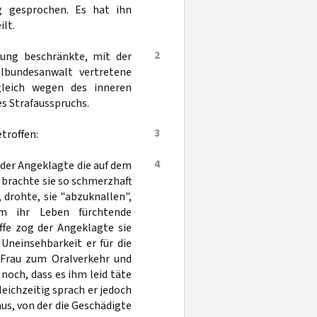
ig gesprochen. Es hat ihn
lt.
2
rung beschränkte, mit der
lbundesanwalt vertretene
ugleich wegen des inneren
 Strafausspruchs.
3
troffen:
4
der Angeklagte die auf dem
brachte sie so schmerzhaft
, drohte, sie "abzuknallen",
m ihr Leben fürchtende
ffe zog der Angeklagte sie
Uneinsehbarkeit er für die
 Frau zum Oralverkehr und
 noch, dass es ihm leid täte
eichzeitig sprach er jedoch
us, von der die Geschädigte