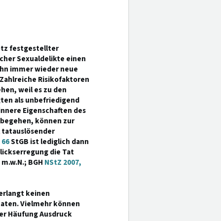
otz festgestellter
icher Sexualdelikte einen
 ihn immer wieder neue
. Zahlreiche Risikofaktoren
hen, weil es zu den
ten als unbefriedigend
nnere Eigenschaften des
u begehen, können zur
l tatauslösender
§
66
StGB ist lediglich dann
lickserregung die Tat
7 m.w.N.; BGH
NStZ 2007,
verlangt keinen
taten. Vielmehr können
rer Häufung Ausdruck