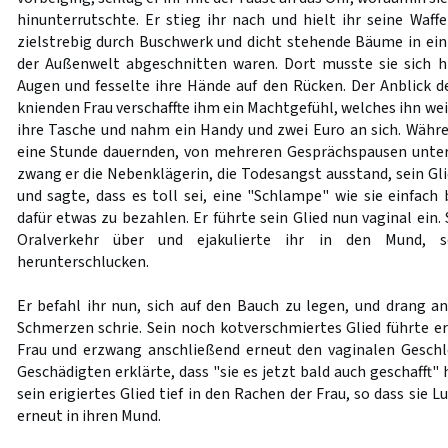
hinunterrutschte. Er stieg ihr nach und hielt ihr seine Waffe
zielstrebig durch Buschwerk und dicht stehende Bäume in ein 
der Außenwelt abgeschnitten waren. Dort musste sie sich hi
Augen und fesselte ihre Hände auf den Rücken. Der Anblick d
knienden Frau verschaffte ihm ein Machtgefühl, welches ihn wei
ihre Tasche und nahm ein Handy und zwei Euro an sich. Währ
eine Stunde dauernden, von mehreren Gesprächspausen unt
zwang er die Nebenklägerin, die Todesangst ausstand, sein Gl
und sagte, dass es toll sei, eine "Schlampe" wie sie einfac
dafür etwas zu bezahlen. Er führte sein Glied nun vaginal ein
Oralverkehr über und ejakulierte ihr in den Mund, 
herunterschlucken.
Er befahl ihr nun, sich auf den Bauch zu legen, und drang ana
Schmerzen schrie. Sein noch kotverschmiertes Glied führte e
Frau und erzwang anschließend erneut den vaginalen Geschl
Geschädigten erklärte, dass "sie es jetzt bald auch geschafft" 
sein erigiertes Glied tief in den Rachen der Frau, so dass sie L
erneut in ihren Mund.