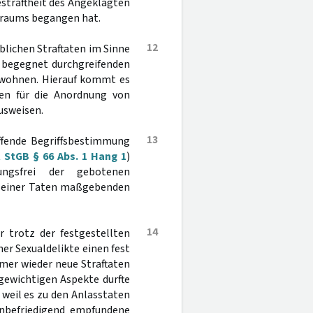
straftheit des Angeklagten
itraums begangen hat.
12
blichen Straftaten im Sinne
, begegnet durchgreifenden
newohnen. Hierauf kommt es
gen für die Anordnung von
ausweisen.
13
effende Begriffsbestimmung
StGB § 66 Abs. 1 Hang 1
)
ngsfrei der gebotenen
d seiner Taten maßgebenden
14
r trotz der festgestellten
er Sexualdelikte einen fest
mer wieder neue Straftaten
 gewichtigen Aspekte durfte
 weil es zu den Anlasstaten
nbefriedigend empfundene