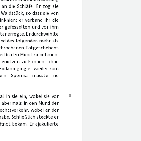
 an die Schläfe. Er zog sie
Waldstück, so dass sie von
nknien; er verband ihr die
er gefesselten und vor ihm
ter erregte. Er durchwühlte
end des folgenden mehr als
erbrochenen Tatgeschehens
ied in den Mund zu nehmen,
h benutzen zu können, ohne
. Sodann ging er wieder zum
sein Sperma musste sie
8
l in sie ein, wobei sie vor
r abermals in den Mund der
echtsverkehr, wobei er der
habe. Schließlich steckte er
uftnot bekam. Er ejakulierte