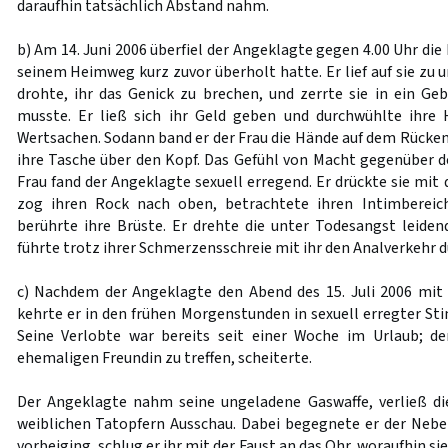
daraufhin tatsächlich Abstand nahm.
b) Am 14. Juni 2006 überfiel der Angeklagte gegen 4.00 Uhr die 
seinem Heimweg kurz zuvor überholt hatte. Er lief auf sie zu u
drohte, ihr das Genick zu brechen, und zerrte sie in ein Geb
musste. Er ließ sich ihr Geld geben und durchwühlte ihre
Wertsachen. Sodann band er der Frau die Hände auf dem Rücke
ihre Tasche über den Kopf. Das Gefühl von Macht gegenüber de
Frau fand der Angeklagte sexuell erregend. Er drückte sie mi
zog ihren Rock nach oben, betrachtete ihren Intimbereic
berührte ihre Brüste. Er drehte die unter Todesangst leide
führte trotz ihrer Schmerzensschreie mit ihr den Analverkehr d
c) Nachdem der Angeklagte den Abend des 15. Juli 2006 mit
kehrte er in den frühen Morgenstunden in sexuell erregter S
Seine Verlobte war bereits seit einer Woche im Urlaub; de
ehemaligen Freundin zu treffen, scheiterte.
Der Angeklagte nahm seine ungeladene Gaswaffe, verließ d
weiblichen Tatopfern Ausschau. Dabei begegnete er der Neben
vorbeiging, schlug er ihr mit der Faust an das Ohr, woraufhin s