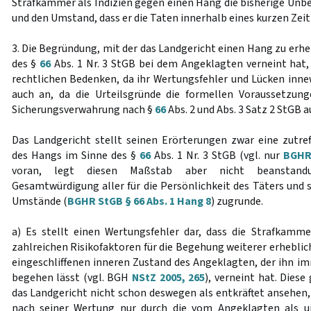
Strafkammer als Indizien gegen einen Hang die bisherige Unbe
und den Umstand, dass er die Taten innerhalb eines kurzen Ze
3. Die Begründung, mit der das Landgericht einen Hang zu erhe
des §
66
Abs. 1 Nr. 3 StGB bei dem Angeklagten verneint hat
rechtlichen Bedenken, da ihr Wertungsfehler und Lücken in
auch an, da die Urteilsgründe die formellen Voraussetzun
Sicherungsverwahrung nach §
66
Abs. 2 und Abs. 3 Satz 2 StGB 
Das Landgericht stellt seinen Erörterungen zwar eine zutr
des Hangs im Sinne des §
66
Abs. 1 Nr. 3 StGB (vgl. nur
BGHR 
voran, legt diesen Maßstab aber nicht beanstandu
Gesamtwürdigung aller für die Persönlichkeit des Täters un
Umstände (
BGHR StGB § 66 Abs. 1 Hang 8
) zugrunde.
a) Es stellt einen Wertungsfehler dar, dass die Strafkamme
zahlreichen Risikofaktoren für die Begehung weiterer erheblich
eingeschliffenen inneren Zustand des Angeklagten, der ihn im
begehen lässt (vgl. BGH
NStZ 2005, 265
), verneint hat. Diese
das Landgericht nicht schon deswegen als entkräftet ansehen,
nach seiner Wertung nur durch die vom Angeklagten als u