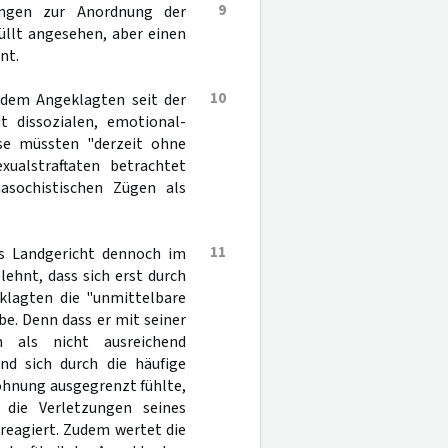
9
ungen zur Anordnung der
üllt angesehen, aber einen
nt.
10
i dem Angeklagten seit der
it dissozialen, emotional-
ese müssten "derzeit ohne
xualstraftaten betrachtet
asochistischen Zügen als
11
as Landgericht dennoch im
ehnt, dass sich erst durch
klagten die "unmittelbare
be. Denn dass er mit seiner
ch als nicht ausreichend
nd sich durch die häufige
ohnung ausgegrenzt fühlte,
die Verletzungen seines
reagiert. Zudem wertet die