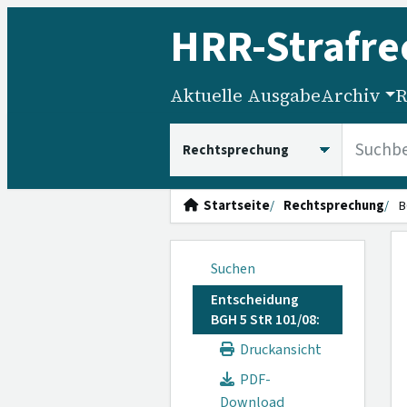
HRR
-Strafre
Aktuelle Ausgabe
Archiv
R
HRRS durchsuchen
Startseite
Rechtsprechung
B
Suchen
Entscheidung
BGH 5 StR 101/08:
Druckansicht
PDF-
Download