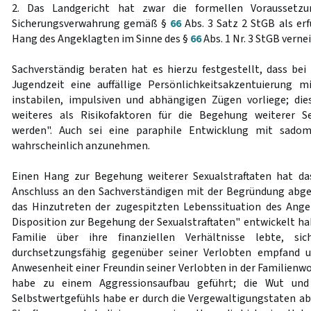
2. Das Landgericht hat zwar die formellen Voraussetz
Sicherungsverwahrung gemäß §
66
Abs. 3 Satz 2 StGB als erf
Hang des Angeklagten im Sinne des §
66
Abs. 1 Nr. 3 StGB vernei
Sachverständig beraten hat es hierzu festgestellt, dass be
Jugendzeit eine auffällige Persönlichkeitsakzentuierung m
instabilen, impulsiven und abhängigen Zügen vorliege; di
weiteres als Risikofaktoren für die Begehung weiterer Se
werden". Auch sei eine paraphile Entwicklung mit sadom
wahrscheinlich anzunehmen.
Einen Hang zur Begehung weiterer Sexualstraftaten hat d
Anschluss an den Sachverständigen mit der Begründung abgel
das Hinzutreten der zugespitzten Lebenssituation des Ange
Disposition zur Begehung der Sexualstraftaten" entwickelt ha
Familie über ihre finanziellen Verhältnisse lebte, si
durchsetzungsfähig gegenüber seiner Verlobten empfand u
Anwesenheit einer Freundin seiner Verlobten in der Familienw
habe zu einem Aggressionsaufbau geführt; die Wut und 
Selbstwertgefühls habe er durch die Vergewaltigungstaten ab