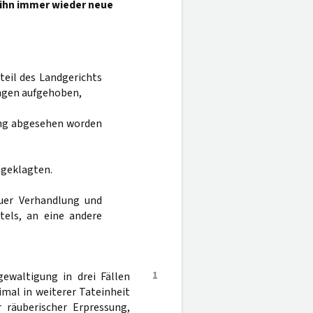
r ihn immer wieder neue
rteil des Landgerichts
ngen aufgehoben,
ung abgesehen worden
ngeklagten.
uer Verhandlung und
tels, an eine andere
1
ewaltigung in drei Fällen
imal in weiterer Tateinheit
räuberischer Erpressung,