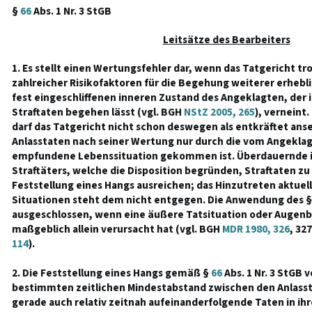
§
66
Abs. 1 Nr. 3 StGB
Leitsätze des Bearbeiters
1. Es stellt einen Wertungsfehler dar, wenn das Tatgericht tr
zahlreicher Risikofaktoren für die Begehung weiterer erhebl
fest eingeschliffenen inneren Zustand des Angeklagten, der
Straftaten begehen lässt (vgl. BGH
NStZ 2005, 265
), verneint
darf das Tatgericht nicht schon deswegen als entkräftet anse
Anlasstaten nach seiner Wertung nur durch die vom Angeklag
empfundene Lebenssituation gekommen ist. Überdauernde i
Straftäters, welche die Disposition begründen, Straftaten z
Feststellung eines Hangs ausreichen; das Hinzutreten aktuel
Situationen steht dem nicht entgegen. Die Anwendung des 
ausgeschlossen, wenn eine äußere Tatsituation oder Augenb
maßgeblich allein verursacht hat (vgl. BGH
MDR 1980, 326
, 32
114
).
2. Die Feststellung eines Hangs gemäß §
66
Abs. 1 Nr. 3 StGB 
bestimmten zeitlichen Mindestabstand zwischen den Anlass
gerade auch relativ zeitnah aufeinanderfolgende Taten in ih