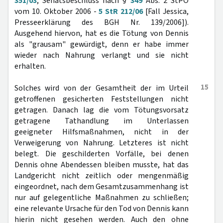
351/03
; Senatsbeschluss nach §
349
Abs. 2 StPO
vom 10. Oktober 2006 -
5 StR 212/06
[Fall Jessica,
Presseerklärung des BGH Nr. 139/2006]).
Ausgehend hiervon, hat es die Tötung von Dennis
als "grausam" gewürdigt, denn er habe immer
wieder nach Nahrung verlangt und sie nicht
erhalten.
15
Solches wird von der Gesamtheit der im Urteil
getroffenen gesicherten Feststellungen nicht
getragen. Danach lag die vom Tötungsvorsatz
getragene Tathandlung im Unterlassen
geeigneter Hilfsmaßnahmen, nicht in der
Verweigerung von Nahrung. Letzteres ist nicht
belegt. Die geschilderten Vorfälle, bei denen
Dennis ohne Abendessen bleiben musste, hat das
Landgericht nicht zeitlich oder mengenmäßig
eingeordnet, nach dem Gesamtzusammenhang ist
nur auf gelegentliche Maßnahmen zu schließen;
eine relevante Ursache für den Tod von Dennis kann
hierin nicht gesehen werden. Auch den ohne