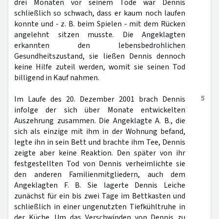
drei Monaten vor seinem Tode war Dennis
schließlich so schwach, dass er kaum noch laufen
konnte und - z. B. beim Spielen - mit dem Rücken
angelehnt sitzen musste. Die Angeklagten
erkannten den lebensbedrohlichen
Gesundheitszustand, sie ließen Dennis dennoch
keine Hilfe zuteil werden, womit sie seinen Tod
billigend in Kauf nahmen.
5
Im Laufe des 20. Dezember 2001 brach Dennis
infolge der sich über Monate entwickelten
Auszehrung zusammen. Die Angeklagte A. B., die
sich als einzige mit ihm in der Wohnung befand,
legte ihn in sein Bett und brachte ihm Tee, Dennis
zeigte aber keine Reaktion. Den später von ihr
festgestellten Tod von Dennis verheimlichte sie
den anderen Familienmitgliedern, auch dem
Angeklagten F. B. Sie lagerte Dennis Leiche
zunächst für ein bis zwei Tage im Bettkasten und
schließlich in einer ungenutzten Tiefkühltruhe in
der Küche. Um das Verschwinden von Dennis zu