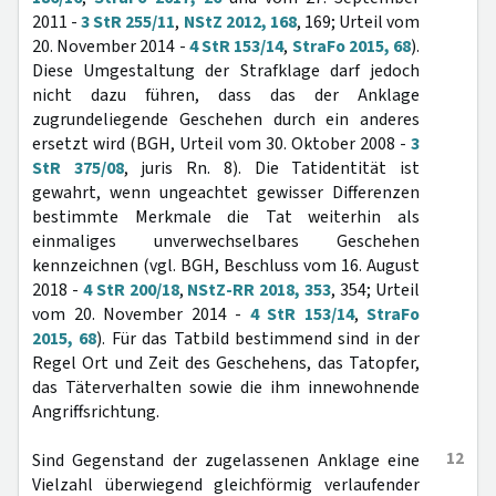
2011 -
3 StR 255/11
,
NStZ 2012, 168
, 169; Urteil vom
20. November 2014 -
4 StR 153/14
,
StraFo 2015, 68
).
Diese Umgestaltung der Strafklage darf jedoch
nicht dazu führen, dass das der Anklage
zugrundeliegende Geschehen durch ein anderes
ersetzt wird (BGH, Urteil vom 30. Oktober 2008 -
3
StR 375/08
, juris Rn. 8). Die Tatidentität ist
gewahrt, wenn ungeachtet gewisser Differenzen
bestimmte Merkmale die Tat weiterhin als
einmaliges unverwechselbares Geschehen
kennzeichnen (vgl. BGH, Beschluss vom 16. August
2018 -
4 StR 200/18
,
NStZ-RR 2018, 353
, 354; Urteil
vom 20. November 2014 -
4 StR 153/14
,
StraFo
2015, 68
). Für das Tatbild bestimmend sind in der
Regel Ort und Zeit des Geschehens, das Tatopfer,
das Täterverhalten sowie die ihm innewohnende
Angriffsrichtung.
12
Sind Gegenstand der zugelassenen Anklage eine
Vielzahl überwiegend gleichförmig verlaufender