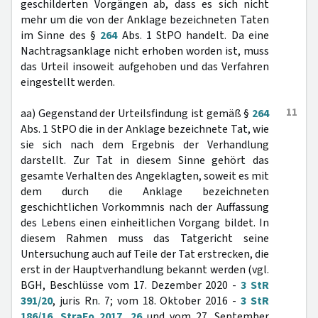
geschilderten Vorgängen ab, dass es sich nicht
mehr um die von der Anklage bezeichneten Taten
im Sinne des §
264
Abs. 1 StPO handelt. Da eine
Nachtragsanklage nicht erhoben worden ist, muss
das Urteil insoweit aufgehoben und das Verfahren
eingestellt werden.
11
aa) Gegenstand der Urteilsfindung ist gemäß §
264
Abs. 1 StPO die in der Anklage bezeichnete Tat, wie
sie sich nach dem Ergebnis der Verhandlung
darstellt. Zur Tat in diesem Sinne gehört das
gesamte Verhalten des Angeklagten, soweit es mit
dem durch die Anklage bezeichneten
geschichtlichen Vorkommnis nach der Auffassung
des Lebens einen einheitlichen Vorgang bildet. In
diesem Rahmen muss das Tatgericht seine
Untersuchung auch auf Teile der Tat erstrecken, die
erst in der Hauptverhandlung bekannt werden (vgl.
BGH, Beschlüsse vom 17. Dezember 2020 -
3 StR
391/20
, juris Rn. 7; vom 18. Oktober 2016 -
3 StR
186/16
,
StraFo 2017, 26
und vom 27. September