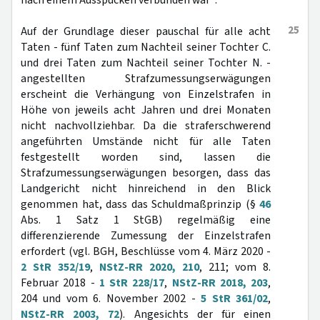
nach einem Ausspucken verbunden war“.
25
Auf der Grundlage dieser pauschal für alle acht
Taten - fünf Taten zum Nachteil seiner Tochter C.
und drei Taten zum Nachteil seiner Tochter N. -
angestellten Strafzumessungserwägungen
erscheint die Verhängung von Einzelstrafen in
Höhe von jeweils acht Jahren und drei Monaten
nicht nachvollziehbar. Da die straferschwerend
angeführten Umstände nicht für alle Taten
festgestellt worden sind, lassen die
Strafzumessungserwägungen besorgen, dass das
Landgericht nicht hinreichend in den Blick
genommen hat, dass das Schuldmaßprinzip (§
46
Abs. 1 Satz 1 StGB) regelmäßig eine
differenzierende Zumessung der Einzelstrafen
erfordert (vgl. BGH, Beschlüsse vom 4. März 2020 -
2 StR 352/19
,
NStZ-RR 2020, 210
, 211; vom 8.
Februar 2018 -
1 StR 228/17
,
NStZ-RR 2018, 203
,
204 und vom 6. November 2002 -
5 StR 361/02
,
NStZ-RR 2003, 72
). Angesichts der für einen