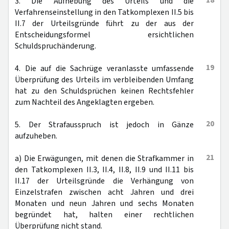
18
3. Die Aufhebung des Urteils und die
Verfahrenseinstellung in den Tatkomplexen II.5 bis
II.7 der Urteilsgründe führt zu der aus der
Entscheidungsformel ersichtlichen
Schuldspruchänderung.
19
4. Die auf die Sachrüge veranlasste umfassende
Überprüfung des Urteils im verbleibenden Umfang
hat zu den Schuldsprüchen keinen Rechtsfehler
zum Nachteil des Angeklagten ergeben.
20
5. Der Strafausspruch ist jedoch in Gänze
aufzuheben.
21
a) Die Erwägungen, mit denen die Strafkammer in
den Tatkomplexen II.3, II.4, II.8, II.9 und II.11 bis
II.17 der Urteilsgründe die Verhängung von
Einzelstrafen zwischen acht Jahren und drei
Monaten und neun Jahren und sechs Monaten
begründet hat, halten einer rechtlichen
Überprüfung nicht stand.