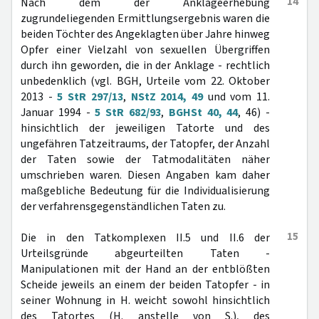
14
Nach dem der Anklageerhebung
zugrundeliegenden Ermittlungsergebnis waren die
beiden Töchter des Angeklagten über Jahre hinweg
Opfer einer Vielzahl von sexuellen Übergriffen
durch ihn geworden, die in der Anklage - rechtlich
unbedenklich (vgl. BGH, Urteile vom 22. Oktober
2013 -
5 StR 297/13
,
NStZ 2014, 49
und vom 11.
Januar 1994 -
5 StR 682/93
,
BGHSt 40, 44
, 46) -
hinsichtlich der jeweiligen Tatorte und des
ungefähren Tatzeitraums, der Tatopfer, der Anzahl
der Taten sowie der Tatmodalitäten näher
umschrieben waren. Diesen Angaben kam daher
maßgebliche Bedeutung für die Individualisierung
der verfahrensgegenständlichen Taten zu.
15
Die in den Tatkomplexen II.5 und II.6 der
Urteilsgründe abgeurteilten Taten -
Manipulationen mit der Hand an der entblößten
Scheide jeweils an einem der beiden Tatopfer - in
seiner Wohnung in H. weicht sowohl hinsichtlich
des Tatortes (H. anstelle von S.), des