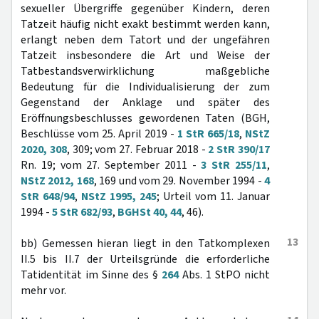
sexueller Übergriffe gegenüber Kindern, deren
Tatzeit häufig nicht exakt bestimmt werden kann,
erlangt neben dem Tatort und der ungefähren
Tatzeit insbesondere die Art und Weise der
Tatbestandsverwirklichung maßgebliche
Bedeutung für die Individualisierung der zum
Gegenstand der Anklage und später des
Eröffnungsbeschlusses gewordenen Taten (BGH,
Beschlüsse vom 25. April 2019 -
1 StR 665/18
,
NStZ
2020, 308
, 309; vom 27. Februar 2018 -
2 StR 390/17
Rn. 19; vom 27. September 2011 -
3 StR 255/11
,
NStZ 2012, 168
, 169 und vom 29. November 1994 -
4
StR 648/94
,
NStZ 1995, 245
; Urteil vom 11. Januar
1994 -
5 StR 682/93
,
BGHSt 40, 44
, 46).
13
bb) Gemessen hieran liegt in den Tatkomplexen
II.5 bis II.7 der Urteilsgründe die erforderliche
Tatidentität im Sinne des §
264
Abs. 1 StPO nicht
mehr vor.