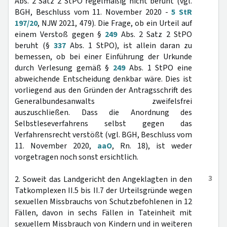
Abs. 2 Satz 2 StPO regelmäßig nicht beruht (vgl.
BGH, Beschluss vom 11. November 2020 -
5 StR
197/20
, NJW 2021, 479). Die Frage, ob ein Urteil auf
einem Verstoß gegen §
249
Abs. 2 Satz 2 StPO
beruht (§
337
Abs. 1 StPO), ist allein daran zu
bemessen, ob bei einer Einführung der Urkunde
durch Verlesung gemäß §
249
Abs. 1 StPO eine
abweichende Entscheidung denkbar wäre. Dies ist
vorliegend aus den Gründen der Antragsschrift des
Generalbundesanwalts zweifelsfrei
auszuschließen. Dass die Anordnung des
Selbstleseverfahrens selbst gegen das
Verfahrensrecht verstößt (vgl. BGH, Beschluss vom
11. November 2020,
aaO
, Rn. 18), ist weder
vorgetragen noch sonst ersichtlich.
3
2. Soweit das Landgericht den Angeklagten in den
Tatkomplexen II.5 bis II.7 der Urteilsgründe wegen
sexuellen Missbrauchs von Schutzbefohlenen in 12
Fällen, davon in sechs Fällen in Tateinheit mit
sexuellem Missbrauch von Kindern und in weiteren