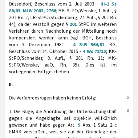
Düsseldorf, Beschluss vom 2. Juli 2003 -
III-2 Ss
88/03
,
NJW 2003, 2766
; MK-StPO/Wenske, 1. Aufl., §
201 Rn. 2; LR-StPO/Stuckenberg, 27. Aufl., § 201 Rn.
44), da der Verstoß gegen §
201
StPO im weiteren
Verfahren durch Nachholung der Mitteilung noch
kompensiert werden kann (vgl. BGH, Beschluss
vom 3. Dezember 1981 -
4 StR 564/81
; KG,
Beschluss vom 14. Oktober 2015 -
4 Ws 78/15
; KK-
StPO/Schneider, 8. Aufl., § 201 Rn. 11; MK-
StPO/Wenske, aaO, Rn. 35). Dies ist im
vorliegenden Fall geschehen.
II.
5
Die Verfahrensrügen haben keinen Erfolg:
6
1. Die Rüge, die Anordnung der Untersuchungshaft
gegen die Angeklagte sei objektiv willkürlich
gewesen und habe gegen Art.
5
Abs. 1 Satz 2 c
EMRK verstoßen, weil sie auf der Grundlage der