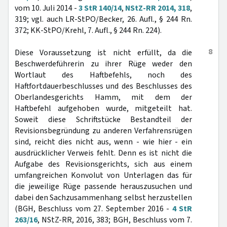
vom 10. Juli 2014 -
3 StR 140/14
,
NStZ-RR 2014, 318
,
319; vgl. auch LR-StPO/Becker, 26. Aufl., § 244 Rn.
372; KK-StPO/Krehl, 7. Aufl., § 244 Rn. 224).
8
Diese Voraussetzung ist nicht erfüllt, da die
Beschwerdeführerin zu ihrer Rüge weder den
Wortlaut des Haftbefehls, noch des
Haftfortdauerbeschlusses und des Beschlusses des
Oberlandesgerichts Hamm, mit dem der
Haftbefehl aufgehoben wurde, mitgeteilt hat.
Soweit diese Schriftstücke Bestandteil der
Revisionsbegründung zu anderen Verfahrensrügen
sind, reicht dies nicht aus, wenn - wie hier - ein
ausdrücklicher Verweis fehlt. Denn es ist nicht die
Aufgabe des Revisionsgerichts, sich aus einem
umfangreichen Konvolut von Unterlagen das für
die jeweilige Rüge passende herauszusuchen und
dabei den Sachzusammenhang selbst herzustellen
(BGH, Beschluss vom 27. September 2016 -
4 StR
263/16
, NStZ-RR, 2016, 383; BGH, Beschluss vom 7.