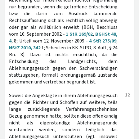
Ablehnung der mitwirkenden Richter regelmäßig
nur begründen, wenn die getroffene Entscheidung
bzw. die darin zum Ausdruck kommende
Rechtsauffassung sich als rechtlich völlig abwegig
oder gar als willkürlich erweist (BGH, Beschluss
vom 10. September 2002 -
1 StR 169/02
,
BGHSt 48,
4
, 8; Urteil vom 12. November 2009 -
4 StR 275/09
,
NStZ 2010, 342
f.; Scheuten in KK-StPO, 8. Aufl., § 24
Rn. 8). Dazu ist nichts ersichtlich, da die
Entscheidung des Landgerichts, dem
Ablehnungsgesuch gegen den Sachverständigen
stattzugeben, formell ordnungsgemäß zustande
gekommen und vertretbar begründet ist.
12
Soweit die Angeklagte in ihrem Ablehnungsgesuch
gegen die Richter und Schöffen auf weitere, teils
lange zurückliegende Verfahrensgeschehnisse
Bezug genommen hatte, sollten diese offenkundig
nicht als eigenständige Ablehnungsgründe
verstanden werden, sondern lediglich das
Ablehnungsgesuch unterstützen (vgl. insoweit