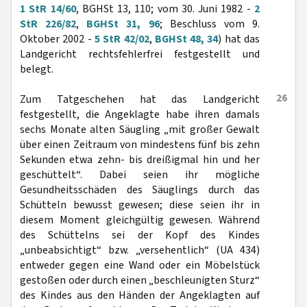
1 StR 14/60
, BGHSt 13, 110; vom 30. Juni 1982 -
2
StR 226/82
,
BGHSt 31, 96
; Beschluss vom 9.
Oktober 2002 -
5 StR 42/02
,
BGHSt 48, 34
) hat das
Landgericht rechtsfehlerfrei festgestellt und
belegt.
26
Zum Tatgeschehen hat das Landgericht
festgestellt, die Angeklagte habe ihren damals
sechs Monate alten Säugling „mit großer Gewalt
über einen Zeitraum von mindestens fünf bis zehn
Sekunden etwa zehn- bis dreißigmal hin und her
geschüttelt“. Dabei seien ihr mögliche
Gesundheitsschäden des Säuglings durch das
Schütteln bewusst gewesen; diese seien ihr in
diesem Moment gleichgültig gewesen. Während
des Schüttelns sei der Kopf des Kindes
„unbeabsichtigt“ bzw. „versehentlich“ (UA 434)
entweder gegen eine Wand oder ein Möbelstück
gestoßen oder durch einen „beschleunigten Sturz“
des Kindes aus den Händen der Angeklagten auf