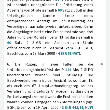
ist ebenfalls unbegründet: Die Erörterung eines
Absehens von Strafe gemäß §
60
Satz 1 StGB in den
Urteilsgründen konnte trotz eines
entsprechenden Antrags im Schlussvortrag des
Verteidigers ausnahmsweise unterbleiben. Denn
die Angeklagte hatte eine Freiheitsstrafe von drei
Jahren und vier Monaten verwirkt, so dass gemäß §
60
Satz 2 StGB ein Absehen von Strafe
offensichtlich nicht in Betracht kam (vgl. BGH,
Beschluss vom 13. März 2008 -
4 StR 534/07
).
16
6. Die Rügen, in zwei Fällen sei die
Unterbrechungshöchstfrist des §
229
Abs. 1 StPO
überschritten worden, sind unzulässig. Die
Beschwerdeführerin ist der Ansicht, sowohl am 18.
als auch am 67. Hauptverhandlungstag sei das
Verfahren „nicht gefördert“ worden, so dass diese
Fortsetzungstermine jeweils die Frist nicht hätten
wahren können. Entgegen den Anforderungen (vgl.
BGH, Urteil vom 19. April 2000 -
3 StR 442/99
,
NJW