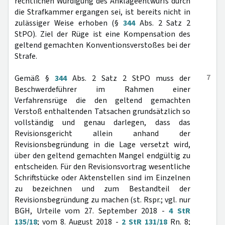
rechtlichen Würdigung des Anklageentwurfs durch
die Strafkammer ergangen sei, ist bereits nicht in
zulässiger Weise erhoben (§
344
Abs. 2 Satz 2
StPO). Ziel der Rüge ist eine Kompensation des
geltend gemachten Konventionsverstoßes bei der
Strafe.
7
Gemäß §
344
Abs. 2 Satz 2 StPO muss der
Beschwerdeführer im Rahmen einer
Verfahrensrüge die den geltend gemachten
Verstoß enthaltenden Tatsachen grundsätzlich so
vollständig und genau darlegen, dass das
Revisionsgericht allein anhand der
Revisionsbegründung in die Lage versetzt wird,
über den geltend gemachten Mangel endgültig zu
entscheiden. Für den Revisionsvortrag wesentliche
Schriftstücke oder Aktenstellen sind im Einzelnen
zu bezeichnen und zum Bestandteil der
Revisionsbegründung zu machen (st. Rspr.; vgl. nur
BGH, Urteile vom 27. September 2018 -
4 StR
135/18
; vom 8. August 2018 -
2 StR 131/18
Rn. 8;