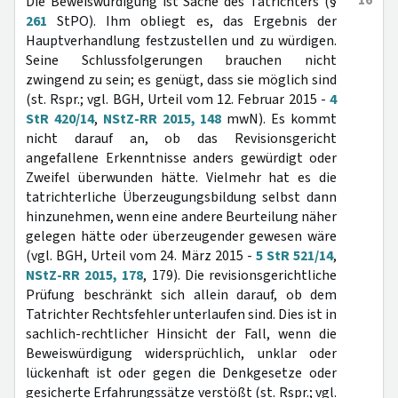
16
Die Beweiswürdigung ist Sache des Tatrichters (§
261
StPO). Ihm obliegt es, das Ergebnis der
Hauptverhandlung festzustellen und zu würdigen.
Seine Schlussfolgerungen brauchen nicht
zwingend zu sein; es genügt, dass sie möglich sind
(st. Rspr.; vgl. BGH, Urteil vom 12. Februar 2015 -
4
StR 420/14
,
NStZ-RR 2015, 148
mwN). Es kommt
nicht darauf an, ob das Revisionsgericht
angefallene Erkenntnisse anders gewürdigt oder
Zweifel überwunden hätte. Vielmehr hat es die
tatrichterliche Überzeugungsbildung selbst dann
hinzunehmen, wenn eine andere Beurteilung näher
gelegen hätte oder überzeugender gewesen wäre
(vgl. BGH, Urteil vom 24. März 2015 -
5 StR 521/14
,
NStZ-RR 2015, 178
, 179). Die revisionsgerichtliche
Prüfung beschränkt sich allein darauf, ob dem
Tatrichter Rechtsfehler unterlaufen sind. Dies ist in
sachlich-rechtlicher Hinsicht der Fall, wenn die
Beweiswürdigung widersprüchlich, unklar oder
lückenhaft ist oder gegen die Denkgesetze oder
gesicherte Erfahrungssätze verstößt (st. Rspr.; vgl.