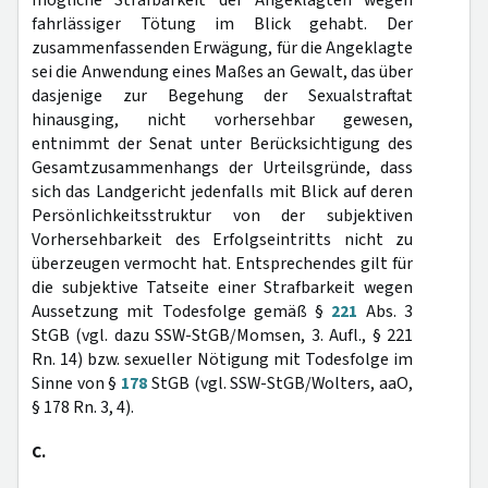
mögliche Strafbarkeit der Angeklagten wegen
fahrlässiger Tötung im Blick gehabt. Der
zusammenfassenden Erwägung, für die Angeklagte
sei die Anwendung eines Maßes an Gewalt, das über
dasjenige zur Begehung der Sexualstraftat
hinausging, nicht vorhersehbar gewesen,
entnimmt der Senat unter Berücksichtigung des
Gesamtzusammenhangs der Urteilsgründe, dass
sich das Landgericht jedenfalls mit Blick auf deren
Persönlichkeitsstruktur von der subjektiven
Vorhersehbarkeit des Erfolgseintritts nicht zu
überzeugen vermocht hat. Entsprechendes gilt für
die subjektive Tatseite einer Strafbarkeit wegen
Aussetzung mit Todesfolge gemäß §
221
Abs. 3
StGB (vgl. dazu SSW-StGB/Momsen, 3. Aufl., § 221
Rn. 14) bzw. sexueller Nötigung mit Todesfolge im
Sinne von §
178
StGB (vgl. SSW-StGB/Wolters, aaO,
§ 178 Rn. 3, 4).
C.