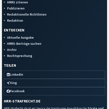
HRRS zitieren
Publizieren
Redaktionelle Richtlinien
Redaktion
ENTDECKEN
Aktuelle Ausgabe
HRRS-Beiträge suchen
Archiv
Rechtsprechung
TEILEN
LinkedIn
Xing
Facebook
HRR-STRAFRECHT.DE
HRR-Strafrecht.de ist ein Service der Hamburger Anwaltskanzlei
Strate und