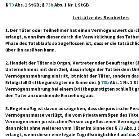
§
73
Abs. 1 StGB; §
73b
Abs. 1 Nr. 1 StGB
Leitsätze des Bearbeiters
1. Der Täter oder Teilnehmer hat einen Vermögenswert durch
erlangt, wenn ihm dieser durch die Verwirklichung des Tatbe
Phase des Tatablaufs so zugeflossen ist, dass er die tatsäch
über ihn ausüben kann.
2. Handelt der Täter als Organ, Vertreter oder Beauftragter (
Unternehmens mit dem Ziel, dass infolge der Tat bei dem U
Vermögensmehrung eintritt, ist nicht der Täter, sondern d
Erfolgsfall Drittbegünstigter im Sinne des §
73b
Abs. 1 Nr. 1 S
Vermögensmehrung bei einem Drittbegünstigten schließt gr
den Täter anzuordnende Einziehung aus.
3. Regelmäßig ist davon auszugehen, dass die juristische Per
Vermögensmasse verfügt, die vom Privatvermögen des Täters
Vermögen einer juristischen Person zugeflossenen Vermöge
dann nicht ohne weiteres vom Täter im Sinne des §
73
Abs. 1 
erlangt, wenn dieser eine legale Zugriffsmöglichkeit auf da