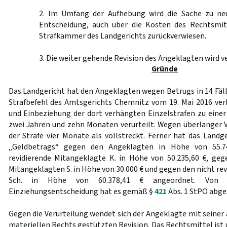
2. Im Umfang der Aufhebung wird die Sache zu ne
Entscheidung, auch über die Kosten des Rechtsmit
Strafkammer des Landgerichts zurückverwiesen.
3. Die weiter gehende Revision des Angeklagten wird v
Gründe
Das Landgericht hat den Angeklagten wegen Betrugs in 14 Fäll
Strafbefehl des Amtsgerichts Chemnitz vom 19. Mai 2016 ve
und Einbeziehung der dort verhängten Einzelstrafen zu einer
zwei Jahren und zehn Monaten verurteilt. Wegen überlanger 
der Strafe vier Monate als vollstreckt. Ferner hat das Landg
„Geldbetrags“ gegen den Angeklagten in Höhe von 55.74
revidierende Mitangeklagte K. in Höhe von 50.235,60 €, geg
Mitangeklagten S. in Höhe von 30.000 € und gegen den nicht r
Sch. in Höhe von 60.378,41 € angeordnet. Von e
Einziehungsentscheidung hat es gemäß §
421
Abs. 1 StPO abge
Gegen die Verurteilung wendet sich der Angeklagte mit seiner 
materiellen Rechts gestützten Revision. Das Rechtsmittel ist