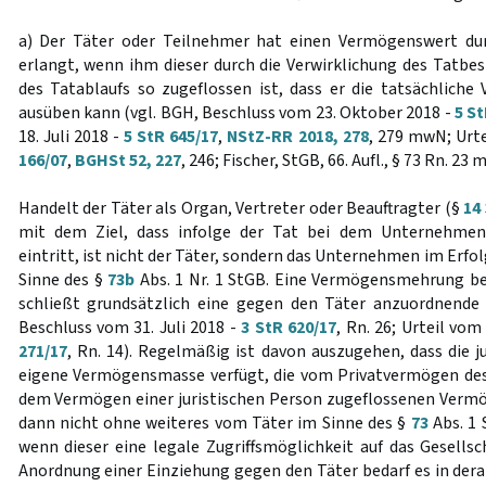
a) Der Täter oder Teilnehmer hat einen Vermögenswert dur
erlangt, wenn ihm dieser durch die Verwirklichung des Tatbes
des Tatablaufs so zugeflossen ist, dass er die tatsächliche
ausüben kann (vgl. BGH, Beschluss vom 23. Oktober 2018 -
5 St
18. Juli 2018 -
5 StR 645/17
,
NStZ-RR 2018, 278
, 279 mwN; Urte
166/07
,
BGHSt 52, 227
, 246; Fischer, StGB, 66. Aufl., § 73 Rn. 23 
Handelt der Täter als Organ, Vertreter oder Beauftragter (§
14
mit dem Ziel, dass infolge der Tat bei dem Unternehme
eintritt, ist nicht der Täter, sondern das Unternehmen im Erfo
Sinne des §
73b
Abs. 1 Nr. 1 StGB. Eine Vermögensmehrung be
schließt grundsätzlich eine gegen den Täter anzuordnende 
Beschluss vom 31. Juli 2018 -
3 StR 620/17
, Rn. 26; Urteil vo
271/17
, Rn. 14). Regelmäßig ist davon auszugehen, dass die j
eigene Vermögensmasse verfügt, die vom Privatvermögen des 
dem Vermögen einer juristischen Person zugeflossenen Verm
dann nicht ohne weiteres vom Täter im Sinne des §
73
Abs. 1 
wenn dieser eine legale Zugriffsmöglichkeit auf das Gesellsc
Anordnung einer Einziehung gegen den Täter bedarf es in derar