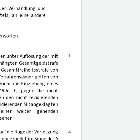
uer Verhandlung und
tels, an eine andere
erworfen.
1
en unter Auflösung der mit
rhängten Gesamtgeldstrafe
 Gesamtfreiheitsstrafe von
Verfahrensdauer gelten von
ericht die Einziehung eines
9,62 €, gegen die nicht
en den nicht revidierenden
evidierenden Mitangeklagten
iner weiter gehenden
sehen.
2
auf die Rüge der Verletzung
 unbegründet im Sinne des §