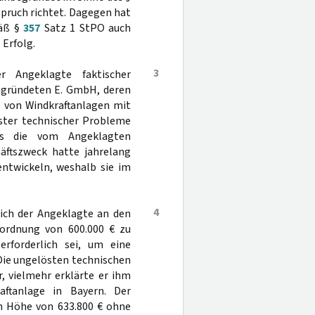
spruch richtet. Dagegen hat
mäß §
357
Satz 1 StPO auch
 Erfolg.
3
 Angeklagte faktischer
gegründeten E. GmbH, deren
b von Windkraftanlagen mit
öster technischer Probleme
eits die vom Angeklagten
äftszweck hatte jahrelang
entwickeln, weshalb sie im
4
ich der Angeklagte an den
nordnung von 600.000 € zu
erforderlich sei, um eine
 Die ungelösten technischen
, vielmehr erklärte er ihm
raftanlage in Bayern. Der
in Höhe von 633.800 € ohne