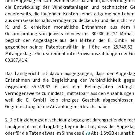
Dem Angeklagten kam es einerseits darauf an, das Vermögen 
die Entwicklung der Windkraftanlagen und technischen Ge
andererseits, die laufenden Kosten seines allgemeinen Leb
aus dem Gesellschaftsvermögen zu decken. Er und die nicht re
K. und S. erhielten monatliche Entnahmen aus dem Ge
Gesamtumfang von jeweils mindestens 30.000 € (24 Monate
beglich der Angeklagte aus den Mitteln der E. GmbH eine
gegenüber seiner Patentanwältin in Höhe von 25.749,62 €
Mitangeklagte Sch. vereinnahmte Provisionszahlungen der G
60.387,41 €.
Das Landgericht ist davon ausgegangen, dass der Angekla
Entnahmen und die Begleichung der Verbindlichkeit gege
insgesamt 55.749,62 € aus den Betrugstaten erlangt
Vermögenswerte zumindest „mittelbar“ aus den Anzahlungen 
weil die E. GmbH kein einziges Geschäft abgeschlossen
Gegenleistung für die Anzahlungen erbracht habe.
2. Die Einziehungsentscheidung begegnet durchgreifenden rech
Landgericht nicht tragfähig begründet hat, dass der Angekla
oder für die Taten etwas im Sinne des §
73
Abs. 1 StGB erlangt h