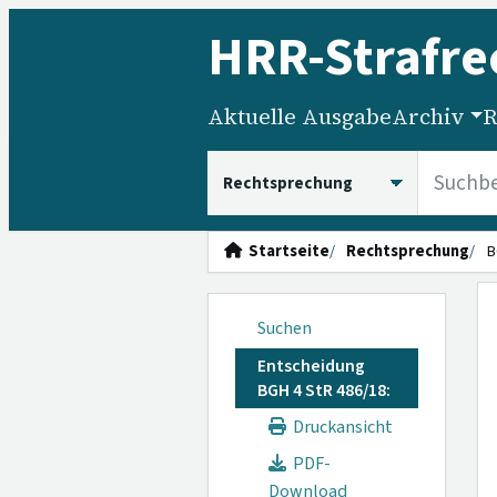
HRR
-Strafre
Aktuelle Ausgabe
Archiv
R
HRRS durchsuchen
Startseite
Rechtsprechung
B
Suchen
Entscheidung
BGH 4 StR 486/18:
Druckansicht
PDF-
Download