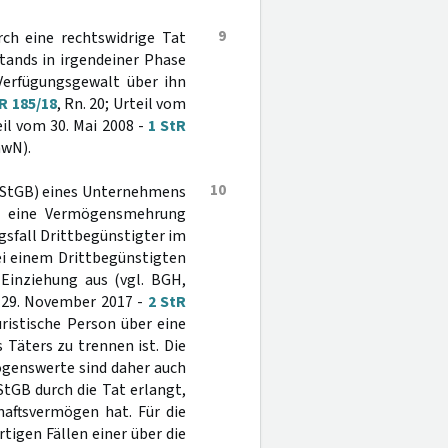
9
ch eine rechtswidrige Tat
tands in irgendeiner Phase
 Verfügungsgewalt über ihn
R 185/18
, Rn. 20; Urteil vom
il vom 30. Mai 2008 -
1 StR
mwN).
10
StGB) eines Unternehmens
n eine Vermögensmehrung
lgsfall Drittbegünstigter im
i einem Drittbegünstigten
Einziehung aus (vgl. BGH,
m 29. November 2017 -
2 StR
uristische Person über eine
Täters zu trennen ist. Die
ögenswerte sind daher auch
StGB durch die Tat erlangt,
haftsvermögen hat. Für die
tigen Fällen einer über die