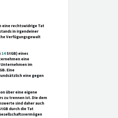
 eine rechtswidrige Tat
stands in irgendeiner
liche Verfügungsgewalt
§
14
StGB) eines
nternehmen eine
as Unternehmen im
tGB. Eine
undsätzlich eine gegen
son über eine eigene
 zu trennen ist. Die dem
nswerte sind daher auch
StGB durch die Tat
s Gesellschaftsvermögen