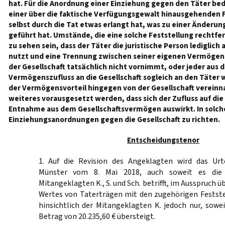
hat. Für die Anordnung einer Einziehung gegen den Täter beda
einer über die faktische Verfügungsgewalt hinausgehenden F
selbst durch die Tat etwas erlangt hat, was zu einer Änderu
geführt hat. Umstände, die eine solche Feststellung rechtfe
zu sehen sein, dass der Täter die juristische Person lediglich
nutzt und eine Trennung zwischen seiner eigenen Vermögen
der Gesellschaft tatsächlich nicht vornimmt, oder jeder aus 
Vermögenszufluss an die Gesellschaft sogleich an den Täter w
der Vermögensvorteil hingegen von der Gesellschaft vereinn
weiteres vorausgesetzt werden, dass sich der Zufluss auf di
Entnahme aus dem Gesellschaftsvermögen auswirkt. In solchen
Einziehungsanordnungen gegen die Gesellschaft zu richten.
Entscheidungstenor
1. Auf die Revision des Angeklagten wird das Urt
Münster vom 8. Mai 2018, auch soweit es die n
Mitangeklagten K., S. und Sch. betrifft, im Ausspruch ü
Wertes von Taterträgen mit den zugehörigen Festst
hinsichtlich der Mitangeklagten K. jedoch nur, sowe
Betrag von 20.235,60 € übersteigt.