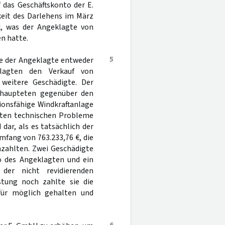
f das Geschäftskonto der E.
keit des Darlehens im März
k, was der Angeklagte von
n hatte.
5
te der Angeklagte entweder
klagten den Verkauf von
weitere Geschädigte. Der
behaupteten gegenüber den
ionsfähige Windkraftanlage
östen technischen Probleme
 dar, als es tatsächlich der
fang von 763.233,76 €, die
nzahlten. Zwei Geschädigte
to des Angeklagten und ein
der nicht revidierenden
tung noch zahlte sie die
für möglich gehalten und