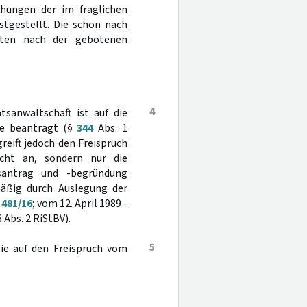
hungen der im fraglichen
tgestellt. Die schon nach
tten nach der gebotenen
4
sanwaltschaft ist auf die
ie beantragt (§
344
Abs. 1
eift jedoch den Freispruch
icht an, sondern nur die
nsantrag und -begründung
äßig durch Auslegung der
 481/16
; vom 12. April 1989 -
6 Abs. 2 RiStBV).
5
sie auf den Freispruch vom