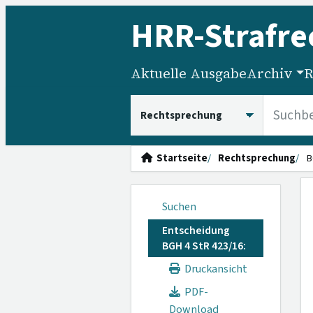
HRR
-Strafre
Aktuelle Ausgabe
Archiv
R
HRRS durchsuchen
Startseite
Rechtsprechung
B
Suchen
Entscheidung
BGH 4 StR 423/16:
Druckansicht
PDF-
Download