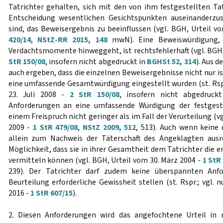
Tatrichter gehalten, sich mit den von ihm festgestellten Tat
Entscheidung wesentlichen Gesichtspunkten auseinanderzu
sind, das Beweisergebnis zu beeinflussen (vgl. BGH, Urteil v
420/14
,
NStZ-RR 2015, 148
mwN). Eine Beweiswürdigung, 
Verdachtsmomente hinweggeht, ist rechtsfehlerhaft (vgl. BGH, 
StR 150/08
, insofern nicht abgedruckt in
BGHSt 52, 314
). Aus 
auch ergeben, dass die einzelnen Beweisergebnisse nicht nur is
eine umfassende Gesamtwürdigung eingestellt wurden (st. Rspr
23. Juli 2008 -
2 StR 150/08
, insofern nicht abgedruc
Anforderungen an eine umfassende Würdigung der festgest
einem Freispruch nicht geringer als im Fall der Verurteilung (v
2009 -
1 StR 479/08
,
NStZ 2009, 512
, 513). Auch wenn keine 
allein zum Nachweis der Täterschaft des Angeklagten ausr
Möglichkeit, dass sie in ihrer Gesamtheit dem Tatrichter die
vermitteln können (vgl. BGH, Urteil vom 30. März 2004 -
1 StR
239). Der Tatrichter darf zudem keine überspannten Anfo
Beurteilung erforderliche Gewissheit stellen (st. Rspr.; vgl. 
2016 -
1 StR 607/15
).
2. Diesen Anforderungen wird das angefochtene Urteil in 