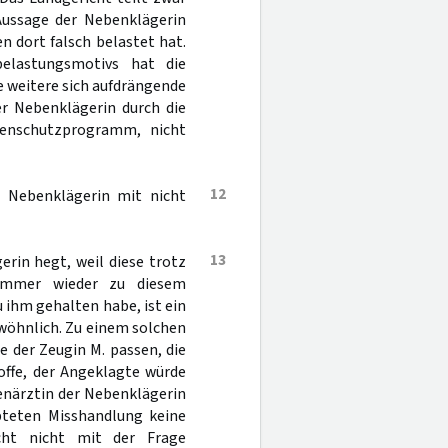
 Aussage der Nebenklägerin
n dort falsch belastet hat.
belastungsmotivs hat die
 weitere sich aufdrängende
er Nebenklägerin durch die
genschutzprogramm, nicht
12
er Nebenklägerin mit nicht
13
rin hegt, weil diese trotz
 immer wieder zu diesem
 ihm gehalten habe, ist ein
wöhnlich. Zu einem solchen
 der Zeugin M. passen, die
offe, der Angeklagte würde
uenärztin der Nebenklägerin
pteten Misshandlung keine
icht nicht mit der Frage