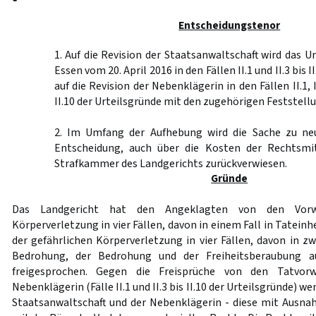
Entscheidungstenor
1. Auf die Revision der Staatsanwaltschaft wird das U
Essen vom 20. April 2016 in den Fällen II.1 und II.3 bis I
auf die Revision der Nebenklägerin in den Fällen II.1, II.
II.10 der Urteilsgründe mit den zugehörigen Feststel
2. Im Umfang der Aufhebung wird die Sache zu ne
Entscheidung, auch über die Kosten der Rechtsmit
Strafkammer des Landgerichts zurückverwiesen.
Gründe
Das Landgericht hat den Angeklagten von den Vorwü
Körperverletzung in vier Fällen, davon in einem Fall in Tatein
der gefährlichen Körperverletzung in vier Fällen, davon in zw
Bedrohung, der Bedrohung und der Freiheitsberaubung a
freigesprochen. Gegen die Freisprüche von den Tatvor
Nebenklägerin (Fälle II.1 und II.3 bis II.10 der Urteilsgründe) w
Staatsanwaltschaft und der Nebenklägerin - diese mit Ausnahm