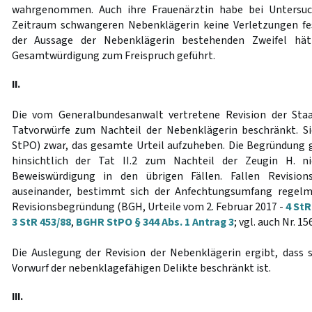
wahrgenommen. Auch ihre Frauenärztin habe bei Untersuc
Zeitraum schwangeren Nebenklägerin keine Verletzungen fes
der Aussage der Nebenklägerin bestehenden Zweifel hä
Gesamtwürdigung zum Freispruch geführt.
II.
Die vom Generalbundesanwalt vertretene Revision der Staat
Tatvorwürfe zum Nachteil der Nebenklägerin beschränkt. S
StPO) zwar, das gesamte Urteil aufzuheben. Die Begründung gr
hinsichtlich der Tat II.2 zum Nachteil der Zeugin H. n
Beweiswürdigung in den übrigen Fällen. Fallen Revisio
auseinander, bestimmt sich der Anfechtungsumfang regelm
Revisionsbegründung (BGH, Urteile vom 2. Februar 2017 -
4 StR
3 StR 453/88
,
BGHR StPO § 344 Abs. 1 Antrag 3
; vgl. auch Nr. 15
Die Auslegung der Revision der Nebenklägerin ergibt, dass 
Vorwurf der nebenklagefähigen Delikte beschränkt ist.
III.