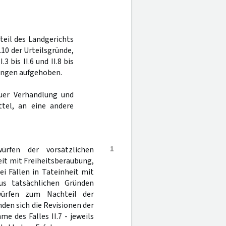
rteil des Landgerichts
I.10 der Urteilsgründe,
3 bis II.6 und II.8 bis
lungen aufgehoben.
uer Verhandlung und
tel, an eine andere
1
rfen der vorsätzlichen
heit mit Freiheitsberaubung,
ei Fällen in Tateinheit mit
us tatsächlichen Gründen
würfen zum Nachteil der
enden sich die Revisionen der
e des Falles II.7 - jeweils