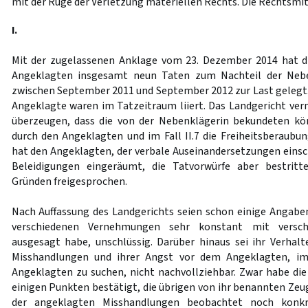
mit der Rüge der Verletzung materiellen Rechts. Die Rechtsmit
I.
Mit der zugelassenen Anklage vom 23. Dezember 2014 hat d
Angeklagten insgesamt neun Taten zum Nachteil der Nebe
zwischen September 2011 und September 2012 zur Last gelegt.
Angeklagte waren im Tatzeitraum liiert. Das Landgericht ver
überzeugen, dass die von der Nebenklägerin bekundeten kö
durch den Angeklagten und im Fall II.7 die Freiheitsberaubu
hat den Angeklagten, der verbale Auseinandersetzungen eins
Beleidigungen eingeräumt, die Tatvorwürfe aber bestritt
Gründen freigesprochen.
Nach Auffassung des Landgerichts seien schon einige Angaben
verschiedenen Vernehmungen sehr konstant mit versch
ausgesagt habe, unschlüssig. Darüber hinaus sei ihr Verhal
Misshandlungen und ihrer Angst vor dem Angeklagten, i
Angeklagten zu suchen, nicht nachvollziehbar. Zwar habe die
einigen Punkten bestätigt, die übrigen von ihr benannten Zeu
der angeklagten Misshandlungen beobachtet noch konkr