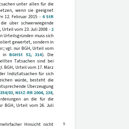
sachen unter allen für die
setzen, wenn sie geeignet
om 12. Februar 2015 -
4 StR
die über schwerwiegende
Urteil vom 23. Juli 2008 -
2
den Urteilsgründen muss sich
oliert gewertet, sondern in
.; vgl. nur BGH, Urteil vom
kt in
BGHSt 52, 314
). Die
ellten Tatsachen sind bei
gl. BGH, Urteil vom 17. März
der Indiztatsachen für sich
eichen würde, besteht die
 entsprechende Überzeugung
 354/03
,
NStZ-RR 2004, 238
,
rderungen an die für die
nur BGH, Urteil vom 26. Juli
9
mehrfacher Hinsicht nicht