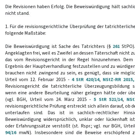
Die Revisionen haben Erfolg. Die Beweiswürdigung hält sachli
nicht stand.
1. Für die revisionsgerichtliche Überprüfung der tatrichterli
folgende Maßstäbe:
Die Beweiswürdigung ist Sache des Tatrichters (§
261
StPO).
Angeklagten frei, weil es Zweifel an dessen Täterschaft nicht 
das vom Revisionsgericht in der Regel hinzunehmen. Dem T
Ergebnis der Hauptverhandlung festzustellen und zu würdigen
brauchen nicht zwingend zu sein, es genügt, dass sie möglich
Urteil vom 12. Februar 2015 -
4 StR 420/14
,
NStZ-RR 2015,
Revisionsgericht die tatrichterliche Überzeugungsbildung
wenn eine andere Beurteilung näher gelegen hätte oder ü
(vgl. BGH, Urteil vom 24. März 2015 -
5 StR 521/14
,
NSt
revisionsgerichtliche Prüfung erstreckt sich allein darauf, ob
unterlaufen sind. Das ist in sachlich-rechtlicher Hin
Beweiswürdigung widersprüchlich, unklar oder lückenhaft i
oder Erfahrungssätze verstößt (st. Rspr.; vgl. nur BGH, Urtei
94/16
mwN). Insbesondere sind die Beweise erschöpfend zu