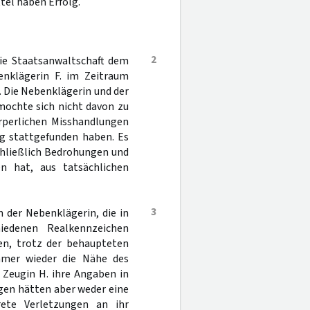
tel haben Erfolg.
2
ie Staatsanwaltschaft dem
nklägerin F. im Zeitraum
 Die Nebenklägerin und der
mochte sich nicht davon zu
rperlichen Misshandlungen
ng stattgefunden haben. Es
chließlich Bedrohungen und
en hat, aus tatsächlichen
3
 der Nebenklägerin, die in
iedenen Realkennzeichen
ten, trotz der behaupteten
mmer wieder die Nähe des
 Zeugin H. ihre Angaben in
gen hätten aber weder eine
ete Verletzungen an ihr