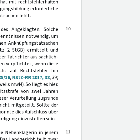
 hat mit rechtsfehlerhaften
gungsbildung erforderliche
tsachen fehlt.
10
 des Angeklagten. Solche
Erkenntnissen notwendig, um
ichen Anknüpfungstatsachen
tz 2 StGB) ermittelt und
der Tatrichter aus sachlich-
n verpflichtet, wenn diese
cht auf Rechtsfehler hin
35/16
,
NStZ-RR 2017, 38
, 39;
eweils mwN). So liegt es hier.
itsstrafe von zwei Jahren
ieser Verurteilung zugrunde
nicht mitgeteilt. Sollte der
könnte dies Aufschluss über
rdigung einzustellen sein.
11
die Nebenklägerin in jenem
Das Landgericht teilt zwar