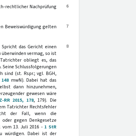
6
ch-rechtlicher Nachprüfung
7
chen Beweiswürdigung gelten
8
 Spricht das Gericht einen
zu überwinden vermag, so ist
atrichter obliegt es, das
. Seine Schlussfolgerungen
 sind (st. Rspr.; vgl. BGH,
 148
mwN). Dabei hat das
 selbst dann hinzunehmen,
berzeugender gewesen wäre
Z-RR 2015, 178
, 179). Die
 dem Tatrichter Rechtsfehler
sicht der Fall, wenn die
st oder gegen Denkgesetze
l vom 13. Juli 2016 -
1 StR
 würdigen. Dabei ist der