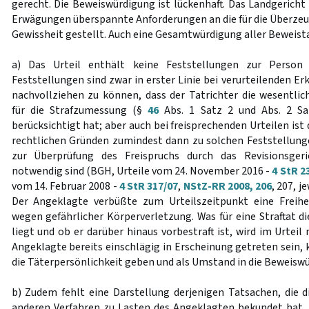
gerecht. Die Beweiswürdigung ist lückenhaft. Das Landgericht
Erwägungen überspannte Anforderungen an die für die Überzeu
Gewissheit gestellt. Auch eine Gesamtwürdigung aller Beweista
a) Das Urteil enthält keine Feststellungen zur Person
Feststellungen sind zwar in erster Linie bei verurteilenden 
nachvollziehen zu können, dass der Tatrichter die wesentl
für die Strafzumessung (§
46
Abs. 1 Satz 2 und Abs. 2 Sa
berücksichtigt hat; aber auch bei freisprechenden Urteilen ist 
rechtlichen Gründen zumindest dann zu solchen Feststellunge
zur Überprüfung des Freispruchs durch das Revisionsgeri
notwendig sind (BGH, Urteile vom 24. November 2016 -
4 StR 2
vom 14. Februar 2008 -
4 StR 317/07
,
NStZ-RR 2008, 206
, 207, j
Der Angeklagte verbüßte zum Urteilszeitpunkt eine Freihe
wegen gefährlicher Körperverletzung. Was für eine Straftat d
liegt und ob er darüber hinaus vorbestraft ist, wird im Urteil 
Angeklagte bereits einschlägig in Erscheinung getreten sein, 
die Täterpersönlichkeit geben und als Umstand in die Beweiswü
b) Zudem fehlt eine Darstellung derjenigen Tatsachen, die 
anderen Verfahren zu Lasten des Angeklagten bekundet hat. 