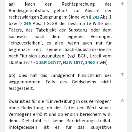
6
aa) Nach der Rechtsprechung des
Bundesgerichtshofs gehört zur Absicht der
rechtswidrigen Zueignung im Sinne von §
242
Abs. 1
bzw. §
249
Abs. 1 StGB der bestimmte Wille des
Täters, das Tatobjekt der Substanz oder dem
Sachwert nach dem eigenen Vermögen
"einzuverleiben", es also, wenn auch nur für
begrenzte Zeit, seinem Sach-(Substanz-)werte
nach "für sich auszunutzen" (vgl. BGH, Urteil vom
10. Mai 1977 -
1 StR 167/77
,
NJW 1977, 1460
mwN).
7
bb) Dies hat das Landgericht hinsichtlich des
weggenommen Teils des Geldscheins nicht
festgestellt.
8
Zwar ist es für die "Einverleibung in das Vermögen"
ohne Bedeutung, ob der Täter den Wert seines
Vermögens erhöht und ob er sich bereichern will;
denn Diebstahl ist keine Bereicherungsstraftat.
Infolgedessen ist es für das subjektive