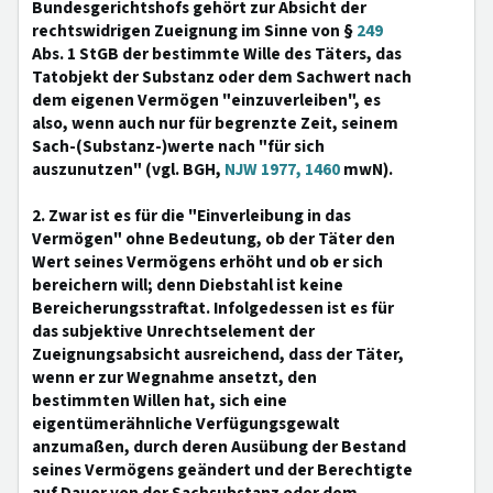
Bundesgerichtshofs gehört zur Absicht der
rechtswidrigen Zueignung im Sinne von §
249
Abs. 1 StGB der bestimmte Wille des Täters, das
Tatobjekt der Substanz oder dem Sachwert nach
dem eigenen Vermögen "einzuverleiben", es
also, wenn auch nur für begrenzte Zeit, seinem
Sach-(Substanz-)werte nach "für sich
auszunutzen" (vgl. BGH,
NJW 1977, 1460
mwN).
2. Zwar ist es für die "Einverleibung in das
Vermögen" ohne Bedeutung, ob der Täter den
Wert seines Vermögens erhöht und ob er sich
bereichern will; denn Diebstahl ist keine
Bereicherungsstraftat. Infolgedessen ist es für
das subjektive Unrechtselement der
Zueignungsabsicht ausreichend, dass der Täter,
wenn er zur Wegnahme ansetzt, den
bestimmten Willen hat, sich eine
eigentümerähnliche Verfügungsgewalt
anzumaßen, durch deren Ausübung der Bestand
seines Vermögens geändert und der Berechtigte