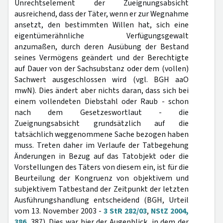
Unrechtselement der Zueignungsabsicht
ausreichend, dass der Täter, wenn er zur Wegnahme
ansetzt, den bestimmten Willen hat, sich eine
eigentümerähnliche Verfügungsgewalt
anzumaßen, durch deren Ausübung der Bestand
seines Vermögens geändert und der Berechtigte
auf Dauer von der Sachsubstanz oder dem (vollen)
Sachwert ausgeschlossen wird (vgl. BGH aaO
mwN). Dies ändert aber nichts daran, dass sich bei
einem vollendeten Diebstahl oder Raub - schon
nach dem Gesetzeswortlaut - die
Zueignungsabsicht grundsätzlich auf die
tatsächlich weggenommene Sache bezogen haben
muss. Treten daher im Verlaufe der Tatbegehung
Änderungen in Bezug auf das Tatobjekt oder die
Vorstellungen des Täters von diesem ein, ist für die
Beurteilung der Kongruenz von objektivem und
subjektivem Tatbestand der Zeitpunkt der letzten
Ausführungshandlung entscheidend (BGH, Urteil
vom 13. November 2003 -
3 StR 282/03
,
NStZ 2004,
386
, 387). Dies war hier der Augenblick, in dem der