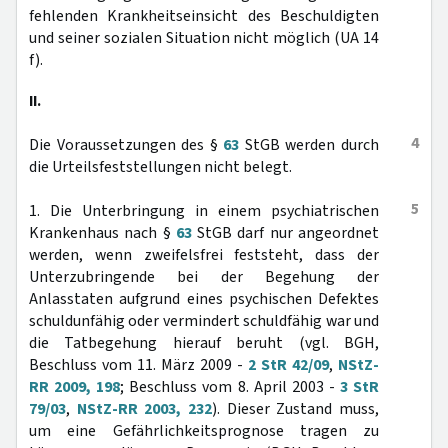
fehlenden Krankheitseinsicht des Beschuldigten
und seiner sozialen Situation nicht möglich (UA 14
f).
II.
4
Die Voraussetzungen des §
63
StGB werden durch
die Urteilsfeststellungen nicht belegt.
5
1. Die Unterbringung in einem psychiatrischen
Krankenhaus nach §
63
StGB darf nur angeordnet
werden, wenn zweifelsfrei feststeht, dass der
Unterzubringende bei der Begehung der
Anlasstaten aufgrund eines psychischen Defektes
schuldunfähig oder vermindert schuldfähig war und
die Tatbegehung hierauf beruht (vgl. BGH,
Beschluss vom 11. März 2009 -
2 StR 42/09
,
NStZ-
RR 2009, 198
; Beschluss vom 8. April 2003 -
3 StR
79/03
,
NStZ-RR 2003, 232
). Dieser Zustand muss,
um eine Gefährlichkeitsprognose tragen zu