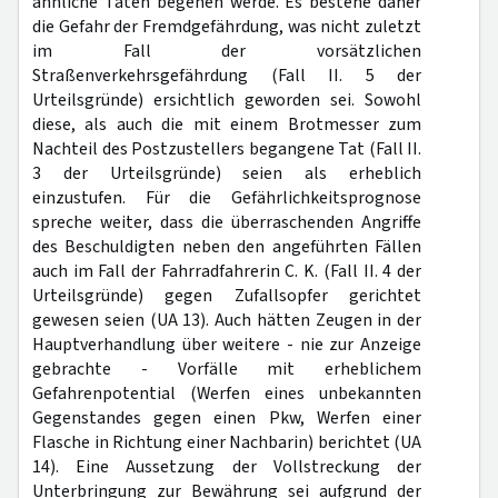
ähnliche Taten begehen werde. Es bestehe daher
die Gefahr der Fremdgefährdung, was nicht zuletzt
im Fall der vorsätzlichen
Straßenverkehrsgefährdung (Fall II. 5 der
Urteilsgründe) ersichtlich geworden sei. Sowohl
diese, als auch die mit einem Brotmesser zum
Nachteil des Postzustellers begangene Tat (Fall II.
3 der Urteilsgründe) seien als erheblich
einzustufen. Für die Gefährlichkeitsprognose
spreche weiter, dass die überraschenden Angriffe
des Beschuldigten neben den angeführten Fällen
auch im Fall der Fahrradfahrerin C. K. (Fall II. 4 der
Urteilsgründe) gegen Zufallsopfer gerichtet
gewesen seien (UA 13). Auch hätten Zeugen in der
Hauptverhandlung über weitere - nie zur Anzeige
gebrachte - Vorfälle mit erheblichem
Gefahrenpotential (Werfen eines unbekannten
Gegenstandes gegen einen Pkw, Werfen einer
Flasche in Richtung einer Nachbarin) berichtet (UA
14). Eine Aussetzung der Vollstreckung der
Unterbringung zur Bewährung sei aufgrund der