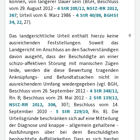
können, von längerer Dauer sein (BGH, Beschluss
vom 29. August 2012 -
4 StR 205/12
,
NStZ-RR 2012,
367
; Urteil vom 6. März 1986 -
4 StR 40/86
,
BGHSt
34, 22
, 27).
6
Das landgerichtliche Urteil enthält hierzu keine
ausreichenden Feststellungen. Soweit das
Landgericht im Anschluss an den Sachverständigen
davon ausgeht, dass der Beschuldigte an einer
schizo-affektiven Störung mit manischen Zügen
leide, werden die diese Bewertung tragenden
Anknüpfungs- und Befundtatsachen nicht in
ausreichendem Umfang wiedergegeben (vgl. BGH,
Beschluss vom 26. September 2012 -
4 StR 348/12
,
Rn. 8; Beschluss vom 29. Mai 2012 -
2 StR 139/12
,
NStZ-RR 2012, 306
, 307; Beschluss vom 14.
September 2010 -
5 StR 229/10
, Rn. 8). Die
Urteilsgründe beschränken sich auf eine Mitteilung
der Diagnose und knappe - allgemein gehaltene -
Ausführungen über bei dem Beschuldigten
beobachtete Auffälligkeiten. Dass es sich hierbei