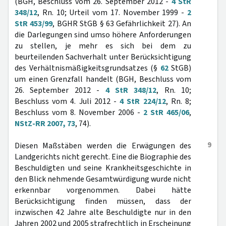
(BGH, Beschluss vom 26. September 2012 -
4 StR
348/12
, Rn. 10; Urteil vom 17. November 1999 -
2
StR 453/99
, BGHR StGB § 63 Gefährlichkeit 27). An
die Darlegungen sind umso höhere Anforderungen
zu stellen, je mehr es sich bei dem zu
beurteilenden Sachverhalt unter Berücksichtigung
des Verhältnismäßigkeitsgrundsatzes (§
62
StGB)
um einen Grenzfall handelt (BGH, Beschluss vom
26. September 2012 -
4 StR 348/12
, Rn. 10;
Beschluss vom 4. Juli 2012 -
4 StR 224/12
, Rn. 8;
Beschluss vom 8. November 2006 -
2 StR 465/06
,
NStZ-RR 2007, 73
, 74).
9
Diesen Maßstäben werden die Erwägungen des
Landgerichts nicht gerecht. Eine die Biographie des
Beschuldigten und seine Krankheitsgeschichte in
den Blick nehmende Gesamtwürdigung wurde nicht
erkennbar vorgenommen. Dabei hätte
Berücksichtigung finden müssen, dass der
inzwischen 42 Jahre alte Beschuldigte nur in den
Jahren 2002 und 2005 strafrechtlich in Erscheinung