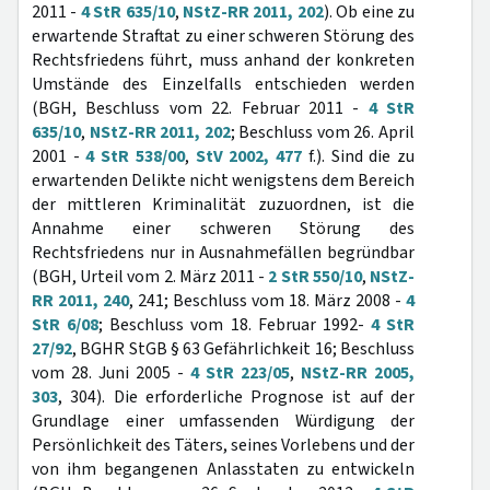
2011 -
4 StR 635/10
,
NStZ-RR 2011, 202
). Ob eine zu
erwartende Straftat zu einer schweren Störung des
Rechtsfriedens führt, muss anhand der konkreten
Umstände des Einzelfalls entschieden werden
(BGH, Beschluss vom 22. Februar 2011 -
4 StR
635/10
,
NStZ-RR 2011, 202
; Beschluss vom 26. April
2001 -
4 StR 538/00
,
StV 2002, 477
f.). Sind die zu
erwartenden Delikte nicht wenigstens dem Bereich
der mittleren Kriminalität zuzuordnen, ist die
Annahme einer schweren Störung des
Rechtsfriedens nur in Ausnahmefällen begründbar
(BGH, Urteil vom 2. März 2011 -
2 StR 550/10
,
NStZ-
RR 2011, 240
, 241; Beschluss vom 18. März 2008 -
4
StR 6/08
; Beschluss vom 18. Februar 1992-
4 StR
27/92
, BGHR StGB § 63 Gefährlichkeit 16; Beschluss
vom 28. Juni 2005 -
4 StR 223/05
,
NStZ-RR 2005,
303
, 304). Die erforderliche Prognose ist auf der
Grundlage einer umfassenden Würdigung der
Persönlichkeit des Täters, seines Vorlebens und der
von ihm begangenen Anlasstaten zu entwickeln