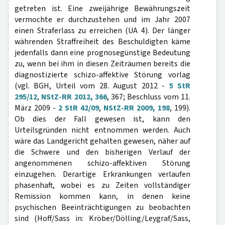
getreten ist. Eine zweijährige Bewährungszeit
vermochte er durchzustehen und im Jahr 2007
einen Straferlass zu erreichen (UA 4). Der länger
währenden Straffreiheit des Beschuldigten käme
jedenfalls dann eine prognosegünstige Bedeutung
zu, wenn bei ihm in diesen Zeiträumen bereits die
diagnostizierte schizo-affektive Störung vorlag
(vgl. BGH, Urteil vom 28. August 2012 -
5 StR
295/12
,
NStZ-RR 2012, 366
, 367; Beschluss vom 11.
März 2009 -
2 StR 42/09
,
NStZ-RR 2009, 198
, 199).
Ob dies der Fall gewesen ist, kann den
Urteilsgründen nicht entnommen werden. Auch
wäre das Landgericht gehalten gewesen, näher auf
die Schwere und den bisherigen Verlauf der
angenommenen schizo-affektiven Störung
einzugehen. Derartige Erkrankungen verlaufen
phasenhaft, wobei es zu Zeiten vollständiger
Remission kommen kann, in denen keine
psychischen Beeinträchtigungen zu beobachten
sind (Hoff/Sass in: Kröber/Dölling/Leygraf/Sass,