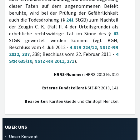
dieser Taten auf dem angenommenen Defekt
beruhte, wird bei der Prüfung der Gefährlichkeit
auch die Todesdrohung (§
241
StGB) zum Nachteil
der Zeugin C. K. (Fall II. 4 der Urteilsgründe) als
erhebliche rechtswidrige Tat im Sinne des §
63
StGB gewertet werden können (vgl. BGH,
Beschluss vom 4. Juli 2012 -
4 StR 224/12
,
NStZ-RR
2012, 337
, 338; Beschluss vom 22. Februar 2011 -
4
StR 635/10
,
NStZ-RR 2011, 271
).
HRRS-Nummer:
HRRS 2013 Nr. 310
Externe Fundstellen:
NStZ-RR 2013, 141
Bearbeiter:
Karsten Gaede und Christoph Henckel
ÜBER UNS
Unser Konzept