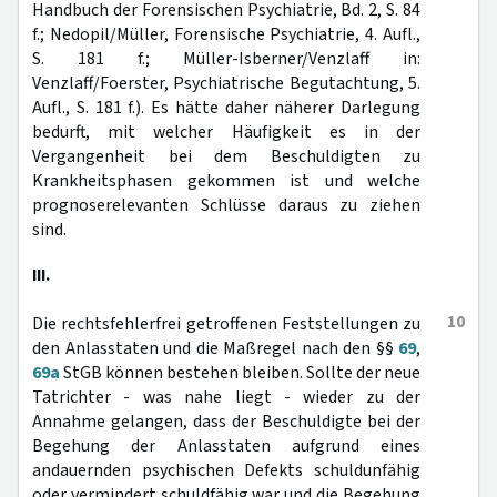
Handbuch der Forensischen Psychiatrie, Bd. 2, S. 84
f.; Nedopil/Müller, Forensische Psychiatrie, 4. Aufl.,
S. 181 f.; Müller-Isberner/Venzlaff in:
Venzlaff/Foerster, Psychiatrische Begutachtung, 5.
Aufl., S. 181 f.). Es hätte daher näherer Darlegung
bedurft, mit welcher Häufigkeit es in der
Vergangenheit bei dem Beschuldigten zu
Krankheitsphasen gekommen ist und welche
prognoserelevanten Schlüsse daraus zu ziehen
sind.
III.
10
Die rechtsfehlerfrei getroffenen Feststellungen zu
den Anlasstaten und die Maßregel nach den §§
69
,
69a
StGB können bestehen bleiben. Sollte der neue
Tatrichter - was nahe liegt - wieder zu der
Annahme gelangen, dass der Beschuldigte bei der
Begehung der Anlasstaten aufgrund eines
andauernden psychischen Defekts schuldunfähig
oder vermindert schuldfähig war und die Begehung