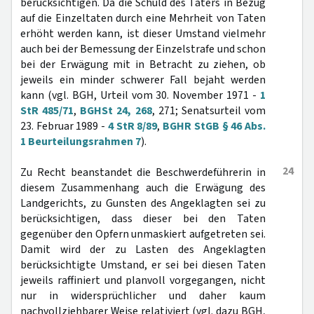
berücksichtigen. Da die Schuld des Täters in Bezug
auf die Einzeltaten durch eine Mehrheit von Taten
erhöht werden kann, ist dieser Umstand vielmehr
auch bei der Bemessung der Einzelstrafe und schon
bei der Erwägung mit in Betracht zu ziehen, ob
jeweils ein minder schwerer Fall bejaht werden
kann (vgl. BGH, Urteil vom 30. November 1971 -
1
StR 485/71
,
BGHSt 24, 268
, 271; Senatsurteil vom
23. Februar 1989 -
4 StR 8/89
,
BGHR StGB § 46 Abs.
1 Beurteilungsrahmen 7
).
24
Zu Recht beanstandet die Beschwerdeführerin in
diesem Zusammenhang auch die Erwägung des
Landgerichts, zu Gunsten des Angeklagten sei zu
berücksichtigen, dass dieser bei den Taten
gegenüber den Opfern unmaskiert aufgetreten sei.
Damit wird der zu Lasten des Angeklagten
berücksichtigte Umstand, er sei bei diesen Taten
jeweils raffiniert und planvoll vorgegangen, nicht
nur in widersprüchlicher und daher kaum
nachvollziehbarer Weise relativiert (vgl. dazu BGH,