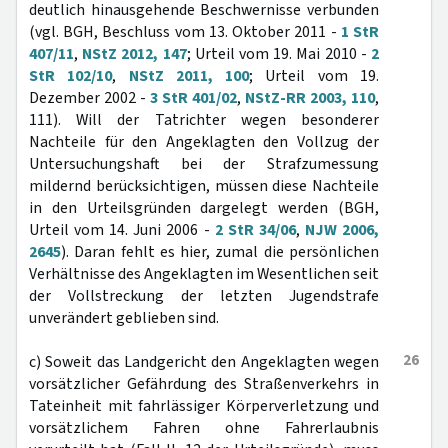
deutlich hinausgehende Beschwernisse verbunden
(vgl. BGH, Beschluss vom 13. Oktober 2011 -
1 StR
407/11
,
NStZ 2012, 147
; Urteil vom 19. Mai 2010 -
2
StR 102/10
,
NStZ 2011, 100
; Urteil vom 19.
Dezember 2002 -
3 StR 401/02
,
NStZ-RR 2003, 110
,
111). Will der Tatrichter wegen besonderer
Nachteile für den Angeklagten den Vollzug der
Untersuchungshaft bei der Strafzumessung
mildernd berücksichtigen, müssen diese Nachteile
in den Urteilsgründen dargelegt werden (BGH,
Urteil vom 14. Juni 2006 -
2 StR 34/06
,
NJW 2006,
2645
). Daran fehlt es hier, zumal die persönlichen
Verhältnisse des Angeklagten im Wesentlichen seit
der Vollstreckung der letzten Jugendstrafe
unverändert geblieben sind.
26
c) Soweit das Landgericht den Angeklagten wegen
vorsätzlicher Gefährdung des Straßenverkehrs in
Tateinheit mit fahrlässiger Körperverletzung und
vorsätzlichem Fahren ohne Fahrerlaubnis