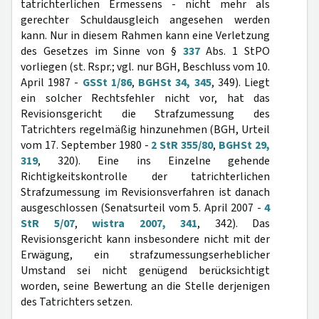
tatrichterlichen Ermessens - nicht mehr als
gerechter Schuldausgleich angesehen werden
kann. Nur in diesem Rahmen kann eine Verletzung
des Gesetzes im Sinne von §
337
Abs. 1 StPO
vorliegen (st. Rspr.; vgl. nur BGH, Beschluss vom 10.
April 1987 -
GSSt 1/86
,
BGHSt 34, 345
, 349). Liegt
ein solcher Rechtsfehler nicht vor, hat das
Revisionsgericht die Strafzumessung des
Tatrichters regelmäßig hinzunehmen (BGH, Urteil
vom 17. September 1980 -
2 StR 355/80
,
BGHSt 29,
319
, 320). Eine ins Einzelne gehende
Richtigkeitskontrolle der tatrichterlichen
Strafzumessung im Revisionsverfahren ist danach
ausgeschlossen (Senatsurteil vom 5. April 2007 -
4
StR 5/07
,
wistra 2007, 341
, 342). Das
Revisionsgericht kann insbesondere nicht mit der
Erwägung, ein strafzumessungserheblicher
Umstand sei nicht genügend berücksichtigt
worden, seine Bewertung an die Stelle derjenigen
des Tatrichters setzen.