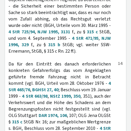
- die Sicherheit einer bestimmten Person oder
Sache so stark beeinträchtigt war, dass es nur noch
vom Zufall abhing, ob das Rechtsgut verletzt
wurde oder nicht (BGH, Urteile vom 30. März 1995 -
4 StR 725/94
,
NJW 1995, 3131
f., zu §
315 c
StGB,
und vom 4. September 1995 -
4 StR 471/95
,
NJW
1996, 329
f., zu §
315 b
StGB; vgl. weiter SSW-
Ernemann, StGB, § 315 c Rn. 22 ff.).
14
Da für den Eintritt des danach erforderlichen
konkreten Gefahrerfolgs das vom Angeklagten
geführte fremde Fahrzeug nicht in Betracht
kommt (vgl. BGH, Urteil vom 28. Oktober 1976 -
4
StR 465/76
,
BGHSt 27, 40
; Beschluss vom 19. Januar
1999 -
4 StR 663/98
,
NStZ 1999, 350
, 351), auch der
Verkehrswert und die Höhe des Schadens an dem
Begrenzungspfosten nicht festgestellt sind (vgl.
OLG Stuttgart
DAR 1974, 106
, 107; OLG Jena OLGSt
§
315 c
StGB Nr. 16; zur maßgeblichen Wertgrenze
s. BGH, Beschluss vom 28. September 2010 -
4 StR