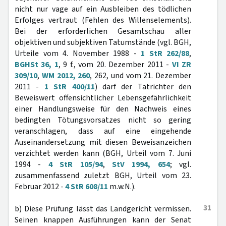
nicht nur vage auf ein Ausbleiben des tödlichen
Erfolges vertraut (Fehlen des Willenselements).
Bei der erforderlichen Gesamtschau aller
objektiven und subjektiven Tatumstände (vgl. BGH,
Urteile vom 4. November 1988 -
1 StR 262/88
,
BGHSt 36, 1
, 9 f., vom 20. Dezember 2011 -
VI ZR
309/10
,
WM 2012, 260
, 262, und vom 21. Dezember
2011 -
1 StR 400/11
) darf der Tatrichter den
Beweiswert offensichtlicher Lebensgefährlichkeit
einer Handlungsweise für den Nachweis eines
bedingten Tötungsvorsatzes nicht so gering
veranschlagen, dass auf eine eingehende
Auseinandersetzung mit diesen Beweisanzeichen
verzichtet werden kann (BGH, Urteil vom 7. Juni
1994 -
4 StR 105/94
,
StV 1994, 654
; vgl.
zusammenfassend zuletzt BGH, Urteil vom 23.
Februar 2012 -
4 StR 608/11
m.w.N.).
31
b) Diese Prüfung lässt das Landgericht vermissen.
Seinen knappen Ausführungen kann der Senat