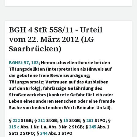
BGH 4 StR 558/11 - Urteil
vom 22. März 2012 (LG
Saarbrücken)
BGHSt 57, 183
; Hemmschwellentheorie bei den
Tötungsdelikten (Interpretation als Hinweis auf
die gebotene freie Beweiswürdigung;
Tötungsvorsatz; Vertrauen auf das Ausbleiben
auf den Erfolg); fahrlässige Gefährdung des
Straßenverkehrs (konkrete Gefahr für Leib oder
Leben eines anderen Menschen oder eine fremde
Sache von bedeutendem Wert: Beinahe-Unfall).
§
212
StGB; §
211
StGB; §
15
StGB; §
261
StPO; §
315 c
Abs. 1 Nr. 1 a, Abs. 3 Nr. 2 StGB; §
345
Abs. 1
Satz 2 StPO; §
344
Abs. 1 StPO