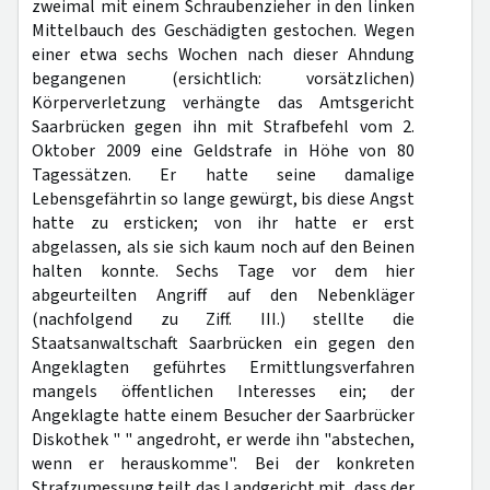
zweimal mit einem Schraubenzieher in den linken
Mittelbauch des Geschädigten gestochen. Wegen
einer etwa sechs Wochen nach dieser Ahndung
begangenen (ersichtlich: vorsätzlichen)
Körperverletzung verhängte das Amtsgericht
Saarbrücken gegen ihn mit Strafbefehl vom 2.
Oktober 2009 eine Geldstrafe in Höhe von 80
Tagessätzen. Er hatte seine damalige
Lebensgefährtin so lange gewürgt, bis diese Angst
hatte zu ersticken; von ihr hatte er erst
abgelassen, als sie sich kaum noch auf den Beinen
halten konnte. Sechs Tage vor dem hier
abgeurteilten Angriff auf den Nebenkläger
(nachfolgend zu Ziff. III.) stellte die
Staatsanwaltschaft Saarbrücken ein gegen den
Angeklagten geführtes Ermittlungsverfahren
mangels öffentlichen Interesses ein; der
Angeklagte hatte einem Besucher der Saarbrücker
Diskothek " " angedroht, er werde ihn "abstechen,
wenn er herauskomme". Bei der konkreten
Strafzumessung teilt das Landgericht mit, dass der