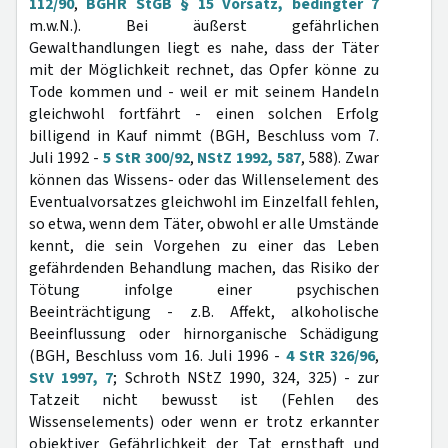
112/90
,
BGHR StGB § 15 Vorsatz, bedingter 7
m.w.N.). Bei äußerst gefährlichen
Gewalthandlungen liegt es nahe, dass der Täter
mit der Möglichkeit rechnet, das Opfer könne zu
Tode kommen und - weil er mit seinem Handeln
gleichwohl fortfährt - einen solchen Erfolg
billigend in Kauf nimmt (BGH, Beschluss vom 7.
Juli 1992 -
5 StR 300/92
,
NStZ 1992, 587
, 588). Zwar
können das Wissens- oder das Willenselement des
Eventualvorsatzes gleichwohl im Einzelfall fehlen,
so etwa, wenn dem Täter, obwohl er alle Umstände
kennt, die sein Vorgehen zu einer das Leben
gefährdenden Behandlung machen, das Risiko der
Tötung infolge einer psychischen
Beeinträchtigung - z.B. Affekt, alkoholische
Beeinflussung oder hirnorganische Schädigung
(BGH, Beschluss vom 16. Juli 1996 -
4 StR 326/96
,
StV 1997, 7
; Schroth NStZ 1990, 324, 325) - zur
Tatzeit nicht bewusst ist (Fehlen des
Wissenselements) oder wenn er trotz erkannter
objektiver Gefährlichkeit der Tat ernsthaft und