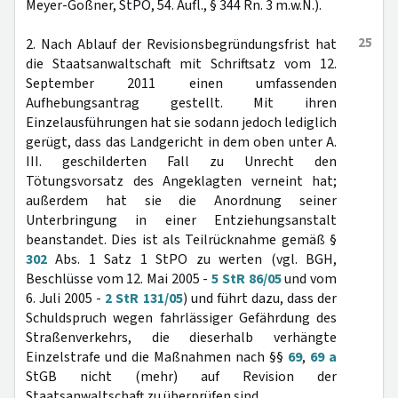
Meyer-Goßner, StPO, 54. Aufl., § 344 Rn. 3 m.w.N.).
25
2. Nach Ablauf der Revisionsbegründungsfrist hat
die Staatsanwaltschaft mit Schriftsatz vom 12.
September 2011 einen umfassenden
Aufhebungsantrag gestellt. Mit ihren
Einzelausführungen hat sie sodann jedoch lediglich
gerügt, dass das Landgericht in dem oben unter A.
III. geschilderten Fall zu Unrecht den
Tötungsvorsatz des Angeklagten verneint hat;
außerdem hat sie die Anordnung seiner
Unterbringung in einer Entziehungsanstalt
beanstandet. Dies ist als Teilrücknahme gemäß §
302
Abs. 1 Satz 1 StPO zu werten (vgl. BGH,
Beschlüsse vom 12. Mai 2005 -
5 StR 86/05
und vom
6. Juli 2005 -
2 StR 131/05
) und führt dazu, dass der
Schuldspruch wegen fahrlässiger Gefährdung des
Straßenverkehrs, die dieserhalb verhängte
Einzelstrafe und die Maßnahmen nach §§
69
,
69 a
StGB nicht (mehr) auf Revision der
Staatsanwaltschaft zu überprüfen sind.