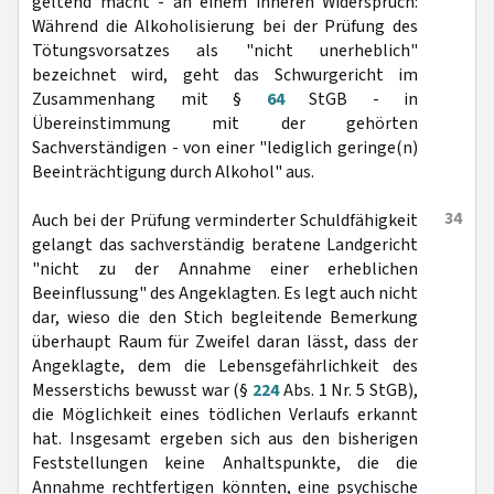
geltend macht - an einem inneren Widerspruch:
Während die Alkoholisierung bei der Prüfung des
Tötungsvorsatzes als "nicht unerheblich"
bezeichnet wird, geht das Schwurgericht im
Zusammenhang mit §
64
StGB - in
Übereinstimmung mit der gehörten
Sachverständigen - von einer "lediglich geringe(n)
Beeinträchtigung durch Alkohol" aus.
34
Auch bei der Prüfung verminderter Schuldfähigkeit
gelangt das sachverständig beratene Landgericht
"nicht zu der Annahme einer erheblichen
Beeinflussung" des Angeklagten. Es legt auch nicht
dar, wieso die den Stich begleitende Bemerkung
überhaupt Raum für Zweifel daran lässt, dass der
Angeklagte, dem die Lebensgefährlichkeit des
Messerstichs bewusst war (§
224
Abs. 1 Nr. 5 StGB),
die Möglichkeit eines tödlichen Verlaufs erkannt
hat. Insgesamt ergeben sich aus den bisherigen
Feststellungen keine Anhaltspunkte, die die
Annahme rechtfertigen könnten, eine psychische