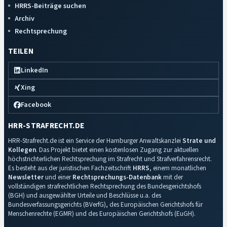
HRRS-Beiträge suchen
Archiv
Rechtsprechung
TEILEN
LinkedIn
Xing
Facebook
HRR-STRAFRECHT.DE
HRR-Strafrecht.de ist ein Service der Hamburger Anwaltskanzlei
Strate und
Kollegen
. Das Projekt bietet einen kostenlosen Zugang zur aktuellen
höchstrichterlichen Rechtsprechung im Strafrecht und Strafverfahrensrecht.
Es besteht aus der juristischen Fachzeitschrift
HRRS
, einem monatlichen
Newsletter
und einer
Rechtsprechungs-Datenbank
mit der
vollständigen strafrechtlichen Rechtsprechung des Bundesgerichtshofs
(BGH) und ausgewählter Urteile und Beschlüsse u.a. des
Bundesverfassungsgerichts (BVerfG), des Europäischen Gerichtshofs für
Menschenrechte (EGMR) und des Europäischen Gerichtshofs (EuGH).