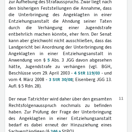
zur Aufhebung des Strafausspruchs. Zwar liegt nach
den bisherigen Feststellungen die Annahme, dass
die Unterbringung des Angeklagten in einer
Entziehungsanstalt die Ahndung seiner Taten
durch die Verhängung einer Jugendstrafe
entbehrlich machen könnte, eher fern. Der Senat
kann aber gleichwohl nicht ausschließen, dass das
Landgericht bei Anordnung der Unterbringung des
Angeklagten in einer Entziehungsanstalt in
Anwendung von §
5
Abs. 3 JGG davon abgesehen
hätte, Jugendstrafe zu verhängen (vgl. BGH,
Beschlüsse vom 29. April 2003 -
4 StR 119/03
- und
vom 4. März 2008 -
3 StR 30/08
; Eisenberg JGG 13.
Aufl. § 5 Rdn. 28).
11
Der neue Tatrichter wird daher über den gesamten
Rechtsfolgenausspruch nochmals zu befinden
haben. Zur Prüfung der Frage der Unterbringung
des Angeklagten in einer Entziehungsanstalt
bedarf es dabei erneut der Hinzuziehung eines
Sachverständigen (§
246 a
StPO).