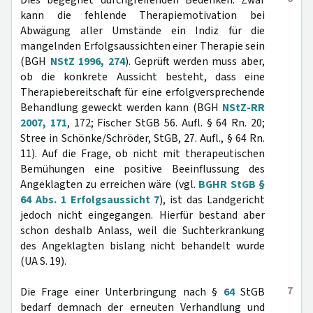
Dies begegnet durchgreifenden Bedenken. Zwar
kann die fehlende Therapiemotivation bei
Abwägung aller Umstände ein Indiz für die
mangelnden Erfolgsaussichten einer Therapie sein
(BGH
NStZ 1996, 274
). Geprüft werden muss aber,
ob die konkrete Aussicht besteht, dass eine
Therapiebereitschaft für eine erfolgversprechende
Behandlung geweckt werden kann (BGH
NStZ-RR
2007, 171
, 172; Fischer StGB 56. Aufl. § 64 Rn. 20;
Stree in Schönke/Schröder, StGB, 27. Aufl., § 64 Rn.
11). Auf die Frage, ob nicht mit therapeutischen
Bemühungen eine positive Beeinflussung des
Angeklagten zu erreichen wäre (vgl.
BGHR StGB §
64 Abs. 1 Erfolgsaussicht 7
), ist das Landgericht
jedoch nicht eingegangen. Hierfür bestand aber
schon deshalb Anlass, weil die Suchterkrankung
des Angeklagten bislang nicht behandelt wurde
(UA S. 19).
7
Die Frage einer Unterbringung nach §
64
StGB
bedarf demnach der erneuten Verhandlung und