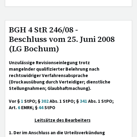
BGH 4 StR 246/08 -
Beschluss vom 25. Juni 2008
(LG Bochum)
Unzulässige Revisionseinlegung trotz
mangelnder qualifizierter Belehrung nach
rechtswidriger Verfahrensabsprache
(Druckausübung durch Verteidiger; dienstliche
Stellungnahmen; Glaubhaftmachung).
Vor §
1
StPO; §
302
Abs. 1 StPO; §
341
Abs. 1 StPO;
Art.
6
EMRK; §
44
StPO
Leitsätze des Bearbeiters
1. Der im Anschluss an die Urteilsverkündung