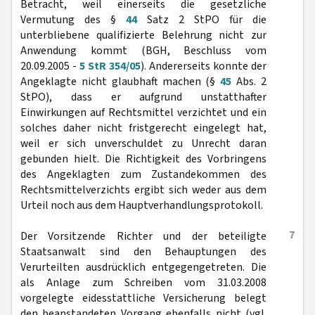
Betracht, weil einerseits die gesetzliche
Vermutung des §
44
Satz 2 StPO für die
unterbliebene qualifizierte Belehrung nicht zur
Anwendung kommt (BGH, Beschluss vom
20.09.2005 -
5 StR 354/05
). Andererseits konnte der
Angeklagte nicht glaubhaft machen (§
45
Abs. 2
StPO), dass er aufgrund unstatthafter
Einwirkungen auf Rechtsmittel verzichtet und ein
solches daher nicht fristgerecht eingelegt hat,
weil er sich unverschuldet zu Unrecht daran
gebunden hielt. Die Richtigkeit des Vorbringens
des Angeklagten zum Zustandekommen des
Rechtsmittelverzichts ergibt sich weder aus dem
Urteil noch aus dem Hauptverhandlungsprotokoll.
7
Der Vorsitzende Richter und der beteiligte
Staatsanwalt sind den Behauptungen des
Verurteilten ausdrücklich entgegengetreten. Die
als Anlage zum Schreiben vom 31.03.2008
vorgelegte eidesstattliche Versicherung belegt
den beanstandeten Vorgang ebenfalls nicht (vgl.