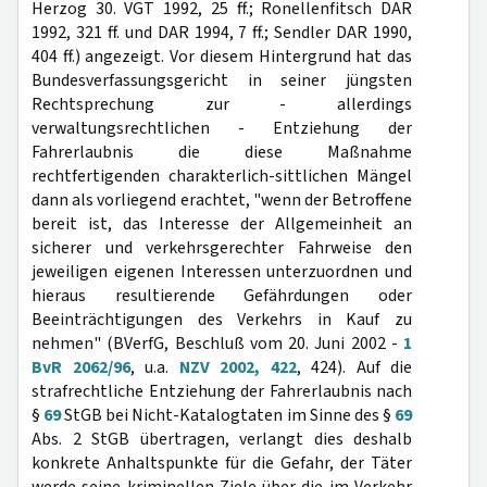
Herzog 30. VGT 1992, 25 ff.; Ronellenfitsch DAR
1992, 321 ff. und DAR 1994, 7 ff.; Sendler DAR 1990,
404 ff.) angezeigt. Vor diesem Hintergrund hat das
Bundesverfassungsgericht in seiner jüngsten
Rechtsprechung zur - allerdings
verwaltungsrechtlichen - Entziehung der
Fahrerlaubnis die diese Maßnahme
rechtfertigenden charakterlich-sittlichen Mängel
dann als vorliegend erachtet, "wenn der Betroffene
bereit ist, das Interesse der Allgemeinheit an
sicherer und verkehrsgerechter Fahrweise den
jeweiligen eigenen Interessen unterzuordnen und
hieraus resultierende Gefährdungen oder
Beeinträchtigungen des Verkehrs in Kauf zu
nehmen" (BVerfG, Beschluß vom 20. Juni 2002 -
1
BvR 2062/96
, u.a.
NZV 2002, 422
, 424). Auf die
strafrechtliche Entziehung der Fahrerlaubnis nach
§
69
StGB bei Nicht-Katalogtaten im Sinne des §
69
Abs. 2 StGB übertragen, verlangt dies deshalb
konkrete Anhaltspunkte für die Gefahr, der Täter