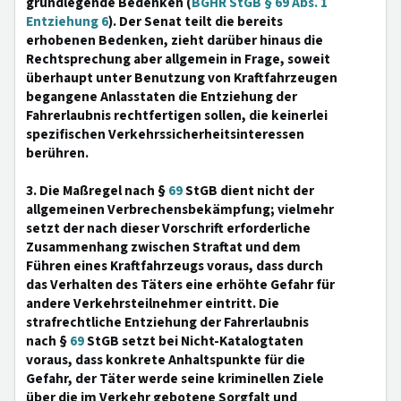
grundlegende Bedenken (
BGHR StGB § 69 Abs. 1
Entziehung 6
). Der Senat teilt die bereits
erhobenen Bedenken, zieht darüber hinaus die
Rechtsprechung aber allgemein in Frage, soweit
überhaupt unter Benutzung von Kraftfahrzeugen
begangene Anlasstaten die Entziehung der
Fahrerlaubnis rechtfertigen sollen, die keinerlei
spezifischen Verkehrssicherheitsinteressen
berühren.
3. Die Maßregel nach §
69
StGB dient nicht der
allgemeinen Verbrechensbekämpfung; vielmehr
setzt der nach dieser Vorschrift erforderliche
Zusammenhang zwischen Straftat und dem
Führen eines Kraftfahrzeugs voraus, dass durch
das Verhalten des Täters eine erhöhte Gefahr für
andere Verkehrsteilnehmer eintritt. Die
strafrechtliche Entziehung der Fahrerlaubnis
nach §
69
StGB setzt bei Nicht-Katalogtaten
voraus, dass konkrete Anhaltspunkte für die
Gefahr, der Täter werde seine kriminellen Ziele
über die im Verkehr gebotene Sorgfalt und