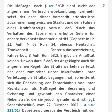
5
Die Maßregel nach §
69
StGB dient nicht der
allgemeinen Verbrechensbekämpfung; vielmehr
setzt der nach dieser Vorschrift erforderliche
Zusammenhang zwischen Straftat und dem Führen
eines Kraftfahrzeugs voraus, daß durch das
Verhalten des Täters eine erhöhte Gefahr für
andere Verkehrsteilnehmer eintritt (Geppert in LK
11. Aufl. § 69 Rdn. 34; ebenso Hentschel,
Trunkenheit, Fahrerlaubnisentziehung,
Fahrverbot, 8. Aufl. Rdn. 582). Ergibt die Anlaßtat
keinen Hinweis darauf, daß der Angeklagte auch die
allgemeinen Regeln des Straßenverkehrs verletzt
hat oder zumindest unter Inkaufnahme ihrer
Verletzung die Straftat begangen hat, so entfernt
sich die Entziehung der Fahrerlaubnis von ihrer
Rechtsnatur als Maßregel der Besserung und
Sicherung und gewinnt den Charakter einer
Nebenstrafe, die sie jedoch gerade nicht ist (vgl.
Senatsbeschluß vom 22. Oktober 2002 -
4 StR
339/02
). Dabei zeigt gerade der Vergleich mit der