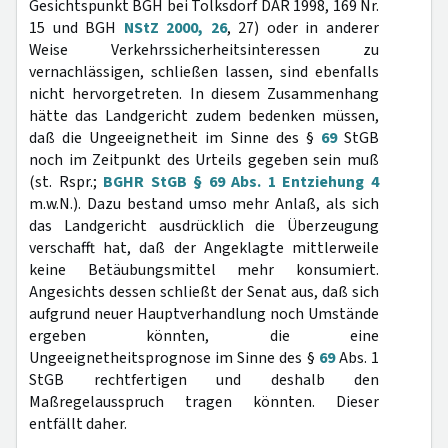
Gesichtspunkt BGH bei Tolksdorf DAR 1998, 169 Nr.
15 und BGH
NStZ 2000, 26
, 27) oder in anderer
Weise Verkehrssicherheitsinteressen zu
vernachlässigen, schließen lassen, sind ebenfalls
nicht hervorgetreten. In diesem Zusammenhang
hätte das Landgericht zudem bedenken müssen,
daß die Ungeeignetheit im Sinne des §
69
StGB
noch im Zeitpunkt des Urteils gegeben sein muß
(st. Rspr.;
BGHR StGB § 69 Abs. 1 Entziehung 4
m.w.N.). Dazu bestand umso mehr Anlaß, als sich
das Landgericht ausdrücklich die Überzeugung
verschafft hat, daß der Angeklagte mittlerweile
keine Betäubungsmittel mehr konsumiert.
Angesichts dessen schließt der Senat aus, daß sich
aufgrund neuer Hauptverhandlung noch Umstände
ergeben könnten, die eine
Ungeeignetheitsprognose im Sinne des §
69
Abs. 1
StGB rechtfertigen und deshalb den
Maßregelausspruch tragen könnten. Dieser
entfällt daher.