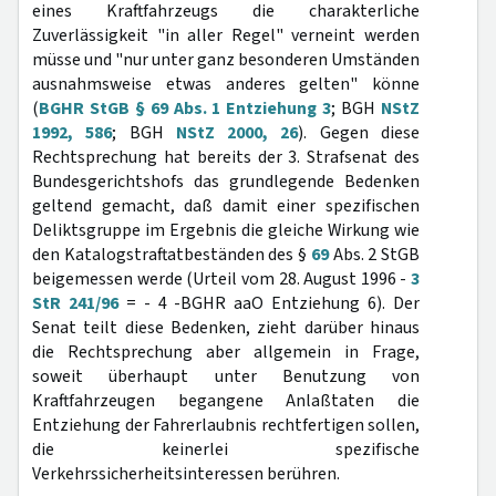
eines Kraftfahrzeugs die charakterliche
Zuverlässigkeit "in aller Regel" verneint werden
müsse und "nur unter ganz besonderen Umständen
ausnahmsweise etwas anderes gelten" könne
(
BGHR StGB § 69 Abs. 1 Entziehung 3
; BGH
NStZ
1992, 586
; BGH
NStZ 2000, 26
). Gegen diese
Rechtsprechung hat bereits der 3. Strafsenat des
Bundesgerichtshofs das grundlegende Bedenken
geltend gemacht, daß damit einer spezifischen
Deliktsgruppe im Ergebnis die gleiche Wirkung wie
den Katalogstraftatbeständen des §
69
Abs. 2 StGB
beigemessen werde (Urteil vom 28. August 1996 -
3
StR 241/96
= - 4 -BGHR aaO Entziehung 6). Der
Senat teilt diese Bedenken, zieht darüber hinaus
die Rechtsprechung aber allgemein in Frage,
soweit überhaupt unter Benutzung von
Kraftfahrzeugen begangene Anlaßtaten die
Entziehung der Fahrerlaubnis rechtfertigen sollen,
die keinerlei spezifische
Verkehrssicherheitsinteressen berühren.