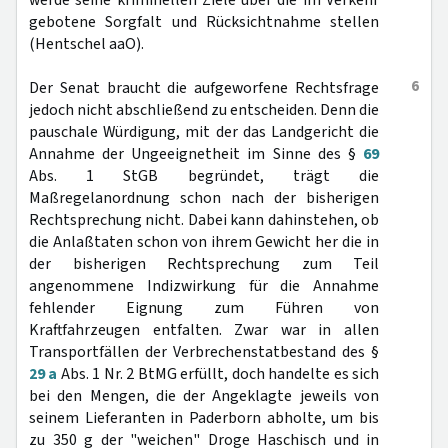
werde seine kriminellen Ziele über die im Verkehr
gebotene Sorgfalt und Rücksichtnahme stellen
(Hentschel aaO).
6
Der Senat braucht die aufgeworfene Rechtsfrage
jedoch nicht abschließend zu entscheiden. Denn die
pauschale Würdigung, mit der das Landgericht die
Annahme der Ungeeignetheit im Sinne des §
69
Abs. 1 StGB begründet, trägt die
Maßregelanordnung schon nach der bisherigen
Rechtsprechung nicht. Dabei kann dahinstehen, ob
die Anlaßtaten schon von ihrem Gewicht her die in
der bisherigen Rechtsprechung zum Teil
angenommene Indizwirkung für die Annahme
fehlender Eignung zum Führen von
Kraftfahrzeugen entfalten. Zwar war in allen
Transportfällen der Verbrechenstatbestand des §
29 a
Abs. 1 Nr. 2 BtMG erfüllt, doch handelte es sich
bei den Mengen, die der Angeklagte jeweils von
seinem Lieferanten in Paderborn abholte, um bis
zu 350 g der "weichen" Droge Haschisch und in