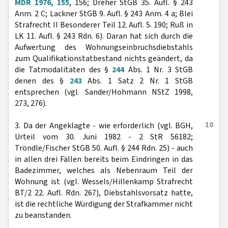
MDR 1976, 155
, 156; Dreher StGB 35. Aufl. § 243
Anm. 2 C; Lackner StGB 9. Aufl. § 243 Anm. 4 a; Blei
Strafrecht II Besonderer Teil 12. Aufl. S. 190; Ruß in
LK 11. Aufl. § 243 Rdn. 6). Daran hat sich durch die
Aufwertung des Wohnungseinbruchsdiebstahls
zum Qualifikationstatbestand nichts geändert, da
die Tatmodalitäten des §
244
Abs. 1 Nr. 3 StGB
denen des §
243
Abs. 1 Satz 2 Nr. 1 StGB
entsprechen (vgl. Sander/Hohmann NStZ 1998,
273, 276).
10
3. Da der Angeklagte - wie erforderlich (vgl. BGH,
Urteil vom 30. Juni 1982 - 2 StR 56182;
Tröndle/Fischer StGB 50. Aufl. § 244 Rdn. 25) - auch
in allen drei Fällen bereits beim Eindringen in das
Badezimmer, welches als Nebenraum Teil der
Wohnung ist (vgl. Wessels/Hillenkamp Strafrecht
BT/2 22. Aufl. Rdn. 267), Diebstahlsvorsatz hatte,
ist die rechtliche Würdigung der Strafkammer nicht
zu beanstanden.