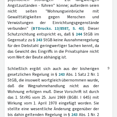
Angstzuständen - führen" könne; außerdem seien
nicht seiten "Wohnungseinbrüche mit
Gewalttätigkeiten gegen Menschen und
Verwüstungen der Einrichtungsgegenstände
verbunden" (
BTDrucks. 13/8587, S. 43
). Dieser
Schutzrichtung entspricht es, daß §
244
StGB im
Gegensatz zu §
243
StGB keine Ausnahmeregelung
für den Diebstahl geringwertiger Sachen kennt, da
das Gewicht des Eingriffs in die Privatsphäre nicht
vom Wert der Beute abhängig ist.
9
Schließlich ergibt sich auch aus der bisherigen
gesetzlichen Regelung in §
243
Abs. 1 Satz 2 Nr. 1
StGB, die insoweit wortgleich übernommen wurde,
daß die Wegnahmehandlung nicht aus der
Wohnung erfolgen muß. Diese Vorschrift ist durch
das 1. StrRG vom 25. Juni 1969 (BGBI. I 645) mit
Wirkung vom 1. April 1970 eingefügt worden. Sie
stellte eine wesentliche Änderung gegenüber der
bis dahin geltenden Regelung in §
243
Abs. 1 Nr. 2