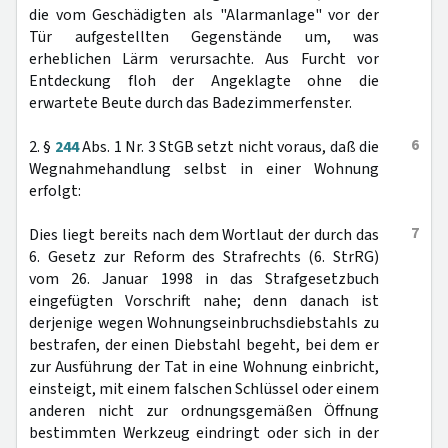
die vom Geschädigten als "Alarmanlage" vor der
Tür aufgestellten Gegenstände um, was
erheblichen Lärm verursachte. Aus Furcht vor
Entdeckung floh der Angeklagte ohne die
erwartete Beute durch das Badezimmerfenster.
6
2. §
244
Abs. 1 Nr. 3 StGB setzt nicht voraus, daß die
Wegnahmehandlung selbst in einer Wohnung
erfolgt:
7
Dies liegt bereits nach dem Wortlaut der durch das
6. Gesetz zur Reform des Strafrechts (6. StrRG)
vom 26. Januar 1998 in das Strafgesetzbuch
eingefügten Vorschrift nahe; denn danach ist
derjenige wegen Wohnungseinbruchsdiebstahls zu
bestrafen, der einen Diebstahl begeht, bei dem er
zur Ausführung der Tat in eine Wohnung einbricht,
einsteigt, mit einem falschen Schlüssel oder einem
anderen nicht zur ordnungsgemäßen Öffnung
bestimmten Werkzeug eindringt oder sich in der