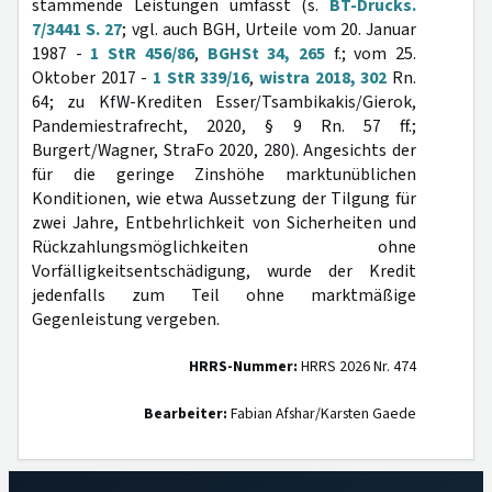
stammende Leistungen umfasst (s.
BT-Drucks.
7/3441 S. 27
; vgl. auch BGH, Urteile vom 20. Januar
1987 -
1 StR 456/86
,
BGHSt 34, 265
f.; vom 25.
Oktober 2017 -
1 StR 339/16
,
wistra 2018, 302
Rn.
64; zu KfW-Krediten Esser/Tsambikakis/Gierok,
Pandemiestrafrecht, 2020, § 9 Rn. 57 ff.;
Burgert/Wagner, StraFo 2020, 280). Angesichts der
für die geringe Zinshöhe marktunüblichen
Konditionen, wie etwa Aussetzung der Tilgung für
zwei Jahre, Entbehrlichkeit von Sicherheiten und
Rückzahlungsmöglichkeiten ohne
Vorfälligkeitsentschädigung, wurde der Kredit
jedenfalls zum Teil ohne marktmäßige
Gegenleistung vergeben.
HRRS-Nummer:
HRRS 2026 Nr. 474
Bearbeiter:
Fabian Afshar/Karsten Gaede