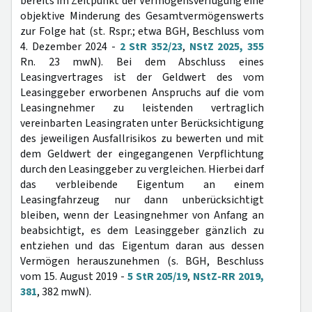
bereits im Zeitpunkt der Vermögensverfügung eine
objektive Minderung des Gesamtvermögenswerts
zur Folge hat (st. Rspr.; etwa BGH, Beschluss vom
4. Dezember 2024 -
2 StR 352/23
,
NStZ 2025, 355
Rn. 23 mwN). Bei dem Abschluss eines
Leasingvertrages ist der Geldwert des vom
Leasinggeber erworbenen Anspruchs auf die vom
Leasingnehmer zu leistenden vertraglich
vereinbarten Leasingraten unter Berücksichtigung
des jeweiligen Ausfallrisikos zu bewerten und mit
dem Geldwert der eingegangenen Verpflichtung
durch den Leasinggeber zu vergleichen. Hierbei darf
das verbleibende Eigentum an einem
Leasingfahrzeug nur dann unberücksichtigt
bleiben, wenn der Leasingnehmer von Anfang an
beabsichtigt, es dem Leasinggeber gänzlich zu
entziehen und das Eigentum daran aus dessen
Vermögen herauszunehmen (s. BGH, Beschluss
vom 15. August 2019 -
5 StR 205/19
,
NStZ-RR 2019,
381
, 382 mwN).