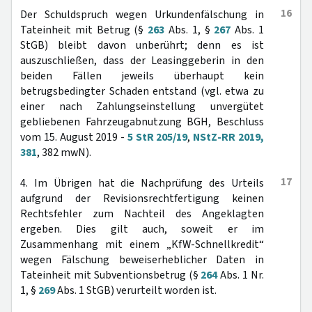
16
Der Schuldspruch wegen Urkundenfälschung in
Tateinheit mit Betrug (§
263
Abs. 1, §
267
Abs. 1
StGB) bleibt davon unberührt; denn es ist
auszuschließen, dass der Leasinggeberin in den
beiden Fällen jeweils überhaupt kein
betrugsbedingter Schaden entstand (vgl. etwa zu
einer nach Zahlungseinstellung unvergütet
gebliebenen Fahrzeugabnutzung BGH, Beschluss
vom 15. August 2019 -
5 StR 205/19
,
NStZ-RR 2019,
381
, 382 mwN).
17
4. Im Übrigen hat die Nachprüfung des Urteils
aufgrund der Revisionsrechtfertigung keinen
Rechtsfehler zum Nachteil des Angeklagten
ergeben. Dies gilt auch, soweit er im
Zusammenhang mit einem „KfW-Schnellkredit“
wegen Fälschung beweiserheblicher Daten in
Tateinheit mit Subventionsbetrug (§
264
Abs. 1 Nr.
1, §
269
Abs. 1 StGB) verurteilt worden ist.