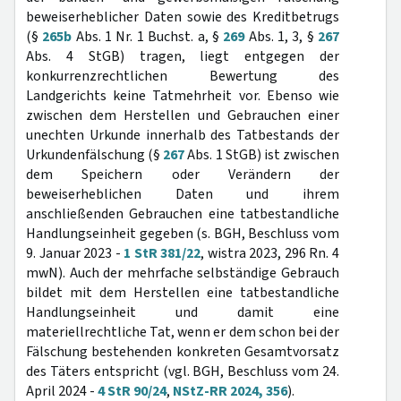
beweiserheblicher Daten sowie des Kreditbetrugs
(§
265b
Abs. 1 Nr. 1 Buchst. a, §
269
Abs. 1, 3, §
267
Abs. 4 StGB) tragen, liegt entgegen der
konkurrenzrechtlichen Bewertung des
Landgerichts keine Tatmehrheit vor. Ebenso wie
zwischen dem Herstellen und Gebrauchen einer
unechten Urkunde innerhalb des Tatbestands der
Urkundenfälschung (§
267
Abs. 1 StGB) ist zwischen
dem Speichern oder Verändern der
beweiserheblichen Daten und ihrem
anschließenden Gebrauchen eine tatbestandliche
Handlungseinheit gegeben (s. BGH, Beschluss vom
9. Januar 2023 -
1 StR 381/22
, wistra 2023, 296 Rn. 4
mwN). Auch der mehrfache selbständige Gebrauch
bildet mit dem Herstellen eine tatbestandliche
Handlungseinheit und damit eine
materiellrechtliche Tat, wenn er dem schon bei der
Fälschung bestehenden konkreten Gesamtvorsatz
des Täters entspricht (vgl. BGH, Beschluss vom 24.
April 2024 -
4 StR 90/24
,
NStZ-RR 2024, 356
).