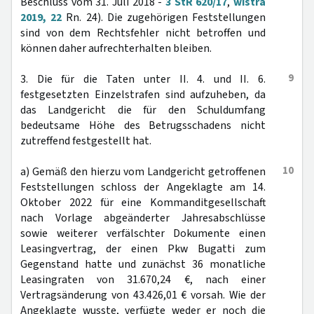
Beschluss vom 31. Juli 2018 -
3 StR 620/17
,
wistra
2019, 22
Rn. 24). Die zugehörigen Feststellungen
sind von dem Rechtsfehler nicht betroffen und
können daher aufrechterhalten bleiben.
9
3. Die für die Taten unter II. 4. und II. 6.
festgesetzten Einzelstrafen sind aufzuheben, da
das Landgericht die für den Schuldumfang
bedeutsame Höhe des Betrugsschadens nicht
zutreffend festgestellt hat.
10
a) Gemäß den hierzu vom Landgericht getroffenen
Feststellungen schloss der Angeklagte am 14.
Oktober 2022 für eine Kommanditgesellschaft
nach Vorlage abgeänderter Jahresabschlüsse
sowie weiterer verfälschter Dokumente einen
Leasingvertrag, der einen Pkw Bugatti zum
Gegenstand hatte und zunächst 36 monatliche
Leasingraten von 31.670,24 €, nach einer
Vertragsänderung von 43.426,01 € vorsah. Wie der
Angeklagte wusste, verfügte weder er noch die