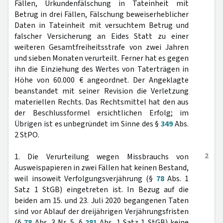
Fällen, Urkundenfälschung in Tateinheit mit
Betrug in drei Fällen, Fälschung beweiserheblicher
Daten in Tateinheit mit versuchtem Betrug und
falscher Versicherung an Eides Statt zu einer
weiteren Gesamtfreiheitsstrafe von zwei Jahren
und sieben Monaten verurteilt. Ferner hat es gegen
ihn die Einziehung des Wertes von Taterträgen in
Höhe von 60.000 € angeordnet. Der Angeklagte
beanstandet mit seiner Revision die Verletzung
materiellen Rechts. Das Rechtsmittel hat den aus
der Beschlussformel ersichtlichen Erfolg; im
Übrigen ist es unbegründet im Sinne des §
349
Abs.
2 StPO.
2
1. Die Verurteilung wegen Missbrauchs von
Ausweispapieren in zwei Fällen hat keinen Bestand,
weil insoweit Verfolgungsverjährung (§
78
Abs. 1
Satz 1 StGB) eingetreten ist. In Bezug auf die
beiden am 15. und 23. Juli 2020 begangenen Taten
sind vor Ablauf der dreijährigen Verjährungsfristen
(§
78
Abs. 3 Nr. 5, §
281
Abs. 1 Satz 1 StGB) keine