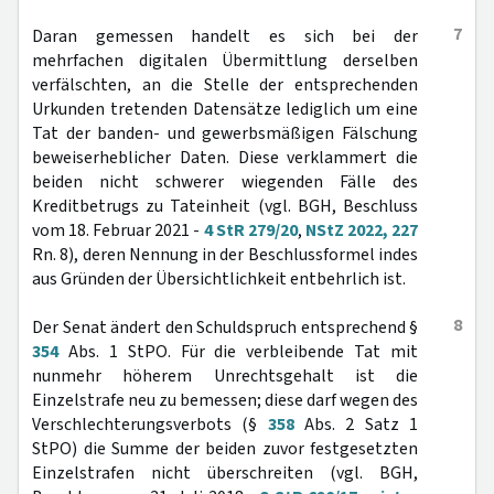
7
Daran gemessen handelt es sich bei der
mehrfachen digitalen Übermittlung derselben
verfälschten, an die Stelle der entsprechenden
Urkunden tretenden Datensätze lediglich um eine
Tat der banden- und gewerbsmäßigen Fälschung
beweiserheblicher Daten. Diese verklammert die
beiden nicht schwerer wiegenden Fälle des
Kreditbetrugs zu Tateinheit (vgl. BGH, Beschluss
vom 18. Februar 2021 -
4 StR 279/20
,
NStZ 2022, 227
Rn. 8), deren Nennung in der Beschlussformel indes
aus Gründen der Übersichtlichkeit entbehrlich ist.
8
Der Senat ändert den Schuldspruch entsprechend §
354
Abs. 1 StPO. Für die verbleibende Tat mit
nunmehr höherem Unrechtsgehalt ist die
Einzelstrafe neu zu bemessen; diese darf wegen des
Verschlechterungsverbots (§
358
Abs. 2 Satz 1
StPO) die Summe der beiden zuvor festgesetzten
Einzelstrafen nicht überschreiten (vgl. BGH,