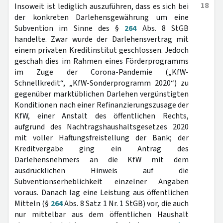
18
Insoweit ist lediglich auszuführen, dass es sich bei
der konkreten Darlehensgewährung um eine
Subvention im Sinne des §
264
Abs. 8 StGB
handelte. Zwar wurde der Darlehensvertrag mit
einem privaten Kreditinstitut geschlossen. Jedoch
geschah dies im Rahmen eines Förderprogramms
im Zuge der Corona-Pandemie („KfW-
Schnellkredit“, „KfW-Sonderprogramm 2020“) zu
gegenüber marktüblichen Darlehen vergünstigten
Konditionen nach einer Refinanzierungszusage der
KfW, einer Anstalt des öffentlichen Rechts,
aufgrund des Nachtragshaushaltsgesetzes 2020
mit voller Haftungsfreistellung der Bank; der
Kreditvergabe ging ein Antrag des
Darlehensnehmers an die KfW mit dem
ausdrücklichen Hinweis auf die
Subventionserheblichkeit einzelner Angaben
voraus. Danach lag eine Leistung aus öffentlichen
Mitteln (§
264
Abs. 8 Satz 1 Nr. 1 StGB) vor, die auch
nur mittelbar aus dem öffentlichen Haushalt