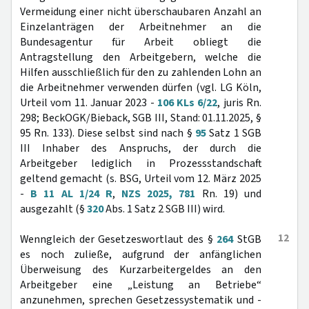
Vermeidung einer nicht überschaubaren Anzahl an
Einzelanträgen der Arbeitnehmer an die
Bundesagentur für Arbeit obliegt die
Antragstellung den Arbeitgebern, welche die
Hilfen ausschließlich für den zu zahlenden Lohn an
die Arbeitnehmer verwenden dürfen (vgl. LG Köln,
Urteil vom 11. Januar 2023 -
106 KLs 6/22
, juris Rn.
298; BeckOGK/Bieback, SGB III, Stand: 01.11.2025, §
95 Rn. 133). Diese selbst sind nach §
95
Satz 1 SGB
III Inhaber des Anspruchs, der durch die
Arbeitgeber lediglich in Prozessstandschaft
geltend gemacht (s. BSG, Urteil vom 12. März 2025
-
B 11 AL 1/24 R
,
NZS 2025, 781
Rn. 19) und
ausgezahlt (§
320
Abs. 1 Satz 2 SGB III) wird.
12
Wenngleich der Gesetzeswortlaut des §
264
StGB
es noch zuließe, aufgrund der anfänglichen
Überweisung des Kurzarbeitergeldes an den
Arbeitgeber eine „Leistung an Betriebe“
anzunehmen, sprechen Gesetzessystematik und -