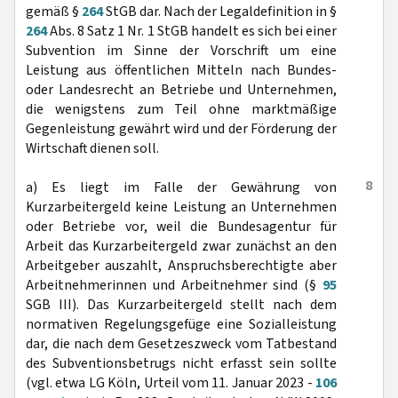
gemäß §
264
StGB dar. Nach der Legaldefinition in §
264
Abs. 8 Satz 1 Nr. 1 StGB handelt es sich bei einer
Subvention im Sinne der Vorschrift um eine
Leistung aus öffentlichen Mitteln nach Bundes-
oder Landesrecht an Betriebe und Unternehmen,
die wenigstens zum Teil ohne marktmäßige
Gegenleistung gewährt wird und der Förderung der
Wirtschaft dienen soll.
8
a) Es liegt im Falle der Gewährung von
Kurzarbeitergeld keine Leistung an Unternehmen
oder Betriebe vor, weil die Bundesagentur für
Arbeit das Kurzarbeitergeld zwar zunächst an den
Arbeitgeber auszahlt, Anspruchsberechtigte aber
Arbeitnehmerinnen und Arbeitnehmer sind (§
95
SGB III). Das Kurzarbeitergeld stellt nach dem
normativen Regelungsgefüge eine Sozialleistung
dar, die nach dem Gesetzeszweck vom Tatbestand
des Subventionsbetrugs nicht erfasst sein sollte
(vgl. etwa LG Köln, Urteil vom 11. Januar 2023 -
106