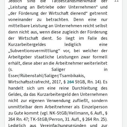
11
Jedoch sind die Tatbestandsmerkmale der
„Leistung an Betriebe oder Unternehmen“ und
„der Förderung der Wirtschaft dienend“ getrennt
voneinander zu betrachten. Denn eine nur
mittelbare Leistung an Unternehmen reicht selbst
dann nicht aus, wenn diese zugleich der Förderung
der Wirtschaft dient. So liegt im Falle des
Kurzarbeitergeldes lediglich eine
„Subventionsvermittlung“ vor, bei welcher der
Arbeitgeber staatliche Leistungen zwar formell
erhält, diese aber an die Arbeitnehmer weiterleitet
(s. Saliger in
Esser/Rübenstahl/Saliger/Tsambikakis,
Wirtschaftsstrafrecht, 2017, §
264
StGB, Rn. 14). Es
handelt sich um eine reine Durchleitung des
Geldes, da das Kurzarbeitergeld den Unternehmen
nicht zur eigenen Verwendung zufließt, sondern
unmittelbar dem Arbeitnehmer als Einzelperson
zu Gute kommt (vgl. NK-StGB/Hellmann, 6. Aufl., §
264 Rn. 47; TK-StGB/Perron, 31. Aufl., § 264 Rn. 25).
Lediglich aus Vereinfachungsgründen und zur