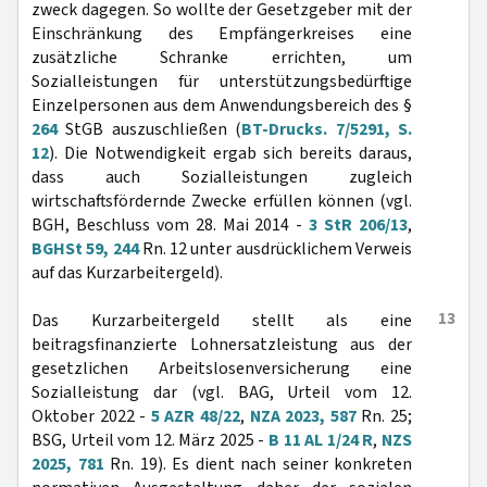
zweck dagegen. So wollte der Gesetzgeber mit der
Einschränkung des Empfängerkreises eine
zusätzliche Schranke errichten, um
Sozialleistungen für unterstützungsbedürftige
Einzelpersonen aus dem Anwendungsbereich des §
264
StGB auszuschließen (
BT-Drucks. 7/5291, S.
12
). Die Notwendigkeit ergab sich bereits daraus,
dass auch Sozialleistungen zugleich
wirtschaftsfördernde Zwecke erfüllen können (vgl.
BGH, Beschluss vom 28. Mai 2014 -
3 StR 206/13
,
BGHSt 59, 244
Rn. 12 unter ausdrücklichem Verweis
auf das Kurzarbeitergeld).
13
Das Kurzarbeitergeld stellt als eine
beitragsfinanzierte Lohnersatzleistung aus der
gesetzlichen Arbeitslosenversicherung eine
Sozialleistung dar (vgl. BAG, Urteil vom 12.
Oktober 2022 -
5 AZR 48/22
,
NZA 2023, 587
Rn. 25;
BSG, Urteil vom 12. März 2025 -
B 11 AL 1/24 R
,
NZS
2025, 781
Rn. 19). Es dient nach seiner konkreten