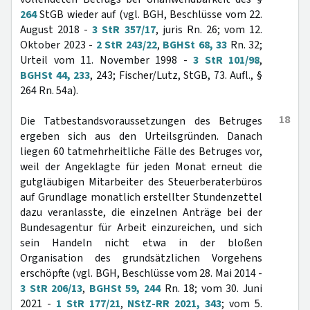
264
StGB wieder auf (vgl. BGH, Beschlüsse vom 22.
August 2018 -
3 StR 357/17
, juris Rn. 26; vom 12.
Oktober 2023 -
2 StR 243/22
,
BGHSt 68, 33
Rn. 32;
Urteil vom 11. November 1998 -
3 StR 101/98
,
BGHSt 44, 233
, 243; Fischer/Lutz, StGB, 73. Aufl., §
264 Rn. 54a).
18
Die Tatbestandsvoraussetzungen des Betruges
ergeben sich aus den Urteilsgründen. Danach
liegen 60 tatmehrheitliche Fälle des Betruges vor,
weil der Angeklagte für jeden Monat erneut die
gutgläubigen Mitarbeiter des Steuerberaterbüros
auf Grundlage monatlich erstellter Stundenzettel
dazu veranlasste, die einzelnen Anträge bei der
Bundesagentur für Arbeit einzureichen, und sich
sein Handeln nicht etwa in der bloßen
Organisation des grundsätzlichen Vorgehens
erschöpfte (vgl. BGH, Beschlüsse vom 28. Mai 2014 -
3 StR 206/13
,
BGHSt 59, 244
Rn. 18; vom 30. Juni
2021 -
1 StR 177/21
,
NStZ-RR 2021, 343
; vom 5.