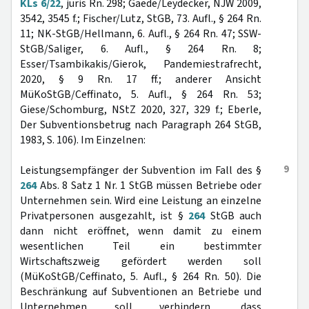
KLs 6/22
, juris Rn. 298; Gaede/Leydecker, NJW 2009,
3542, 3545 f.; Fischer/Lutz, StGB, 73. Aufl., § 264 Rn.
11; NK-StGB/Hellmann, 6. Aufl., § 264 Rn. 47; SSW-
StGB/Saliger, 6. Aufl., § 264 Rn. 8;
Esser/Tsambikakis/Gierok, Pandemiestrafrecht,
2020, § 9 Rn. 17 ff.; anderer Ansicht
MüKoStGB/Ceffinato, 5. Aufl., § 264 Rn. 53;
Giese/Schomburg, NStZ 2020, 327, 329 f.; Eberle,
Der Subventionsbetrug nach Paragraph 264 StGB,
1983, S. 106). Im Einzelnen:
9
Leistungsempfänger der Subvention im Fall des §
264
Abs. 8 Satz 1 Nr. 1 StGB müssen Betriebe oder
Unternehmen sein. Wird eine Leistung an einzelne
Privatpersonen ausgezahlt, ist §
264
StGB auch
dann nicht eröffnet, wenn damit zu einem
wesentlichen Teil ein bestimmter
Wirtschaftszweig gefördert werden soll
(MüKoStGB/Ceffinato, 5. Aufl., § 264 Rn. 50). Die
Beschränkung auf Subventionen an Betriebe und
Unternehmen soll verhindern, dass