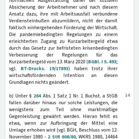
normativen Ausgestaltung daher der sozialen
Absicherung der Arbeitnehmer und nach diesem
Ansatz dazu, ihre mit Arbeitsausfall verbundene
Verdiensteinbußen abzumildern, nicht der damit
faktisch einhergehenden Förderung der Wirtschaft.
Die pandemiebedingten Regelungen zu einem
erleichterten Zugang zu Kurzarbeitergeld etwa
durch das Gesetz zur befristeten krisenbedingten
Verbesserung der Regelungen für das
Kurzarbeitergeld vom 13. März 2020 (
BGBl. I S. 493
;
vgl.
BT-Drucks. 19/17893
) haben trotz ihrer
wirtschaftsfördernden Intention an diesen
Grundlagen nichts geändert.
14
b) Unter §
264
Abs. 1 Satz 1 Nr. 1 Buchst. a StGB
fallen darüber hinaus nur solche Leistungen, die
wenigstens zum Teil ohne marktmäßige
Gegenleistung gewährt werden. Hieran fehlt es
etwa, wenn zur Aufbringung der Mittel eine
Umlage erhoben wird (vgl. BGH, Beschluss vom 12.
November 1980 -
2 StR 606/80
, WKRS 1980, 14464