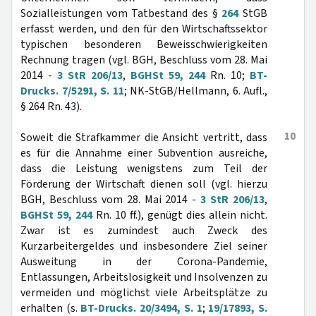
Sozialleistungen vom Tatbestand des §
264
StGB
erfasst werden, und den für den Wirtschaftssektor
typischen besonderen Beweisschwierigkeiten
Rechnung tragen (vgl. BGH, Beschluss vom 28. Mai
2014 -
3 StR 206/13
,
BGHSt 59, 244
Rn. 10;
BT-
Drucks. 7/5291, S. 11
; NK-StGB/Hellmann, 6. Aufl.,
§ 264 Rn. 43).
10
Soweit die Strafkammer die Ansicht vertritt, dass
es für die Annahme einer Subvention ausreiche,
dass die Leistung wenigstens zum Teil der
Förderung der Wirtschaft dienen soll (vgl. hierzu
BGH, Beschluss vom 28. Mai 2014 -
3 StR 206/13
,
BGHSt 59, 244
Rn. 10 ff.), genügt dies allein nicht.
Zwar ist es zumindest auch Zweck des
Kurzarbeitergeldes und insbesondere Ziel seiner
Ausweitung in der Corona-Pandemie,
Entlassungen, Arbeitslosigkeit und Insolvenzen zu
vermeiden und möglichst viele Arbeitsplätze zu
erhalten (s.
BT-Drucks. 20/3494, S. 1
;
19/17893, S.