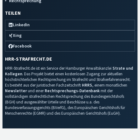
Rechtsprechung
TEILEN
LinkedIn
Xing
Facebook
HRR-STRAFRECHT.DE
HRR-Strafrecht.de ist ein Service der Hamburger Anwaltskanzlei
Strate und
Kollegen
. Das Projekt bietet einen kostenlosen Zugang zur aktuellen
höchstrichterlichen Rechtsprechung im Strafrecht und Strafverfahrensrecht.
Es besteht aus der juristischen Fachzeitschrift
HRRS
, einem monatlichen
Newsletter
und einer
Rechtsprechungs-Datenbank
mit der
vollständigen strafrechtlichen Rechtsprechung des Bundesgerichtshofs
(BGH) und ausgewählter Urteile und Beschlüsse u.a. des
Bundesverfassungsgerichts (BVerfG), des Europäischen Gerichtshofs für
Menschenrechte (EGMR) und des Europäischen Gerichtshofs (EuGH).
Impressum
·
Datenschutz