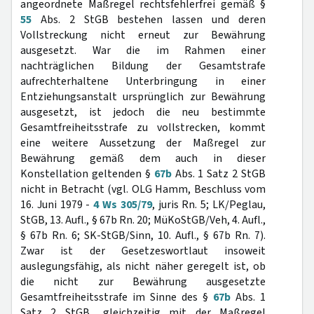
angeordnete Maßregel rechtsfehlerfrei gemäß §
55
Abs. 2 StGB bestehen lassen und deren
Vollstreckung nicht erneut zur Bewährung
ausgesetzt. War die im Rahmen einer
nachträglichen Bildung der Gesamtstrafe
aufrechterhaltene Unterbringung in einer
Entziehungsanstalt ursprünglich zur Bewährung
ausgesetzt, ist jedoch die neu bestimmte
Gesamtfreiheitsstrafe zu vollstrecken, kommt
eine weitere Aussetzung der Maßregel zur
Bewährung gemäß dem auch in dieser
Konstellation geltenden §
67b
Abs. 1 Satz 2 StGB
nicht in Betracht (vgl. OLG Hamm, Beschluss vom
16. Juni 1979 -
4 Ws 305/79
, juris Rn. 5; LK/Peglau,
StGB, 13. Aufl., § 67b Rn. 20; MüKoStGB/Veh, 4. Aufl.,
§ 67b Rn. 6; SK-StGB/Sinn, 10. Aufl., § 67b Rn. 7).
Zwar ist der Gesetzeswortlaut insoweit
auslegungsfähig, als nicht näher geregelt ist, ob
die nicht zur Bewährung ausgesetzte
Gesamtfreiheitsstrafe im Sinne des §
67b
Abs. 1
Satz 2 StGB „gleichzeitig mit der Maßregel