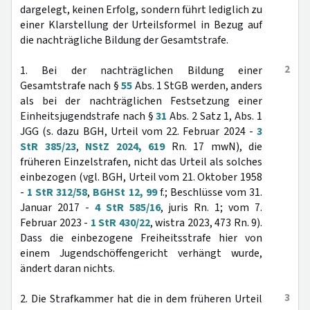
dargelegt, keinen Erfolg, sondern führt lediglich zu
einer Klarstellung der Urteilsformel in Bezug auf
die nachträgliche Bildung der Gesamtstrafe.
2
1. Bei der nachträglichen Bildung einer
Gesamtstrafe nach §
55
Abs. 1 StGB werden, anders
als bei der nachträglichen Festsetzung einer
Einheitsjugendstrafe nach §
31
Abs. 2 Satz 1, Abs. 1
JGG (s. dazu BGH, Urteil vom 22. Februar 2024 -
3
StR 385/23
,
NStZ 2024, 619
Rn. 17 mwN), die
früheren Einzelstrafen, nicht das Urteil als solches
einbezogen (vgl. BGH, Urteil vom 21. Oktober 1958
-
1 StR 312/58
,
BGHSt 12, 99
f.; Beschlüsse vom 31.
Januar 2017 -
4 StR 585/16
, juris Rn. 1; vom 7.
Februar 2023 -
1 StR 430/22
, wistra 2023, 473 Rn. 9).
Dass die einbezogene Freiheitsstrafe hier von
einem Jugendschöffengericht verhängt wurde,
ändert daran nichts.
3
2. Die Strafkammer hat die in dem früheren Urteil