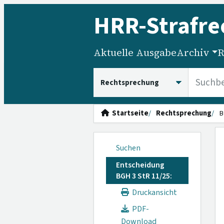
HRR
-Strafre
Aktuelle Ausgabe
Archiv
R
HRRS durchsuchen
Startseite
Rechtsprechung
B
Suchen
Entscheidung
BGH 3 StR 11/25:
Druckansicht
PDF-
Download