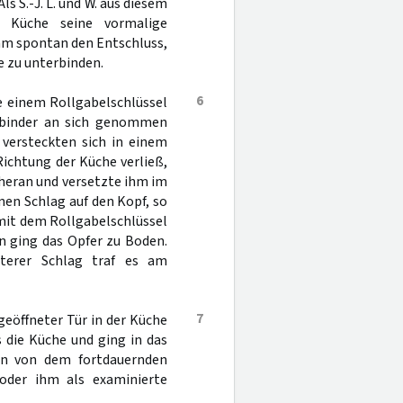
s S.-J. L. und W. aus diesem
n Küche seine vormalige
am spontan den Entschluss,
e zu unterbinden.
6
e einem Rollgabelschlüssel
lbinder an sich genommen
 versteckten sich in einem
ichtung der Küche verließ,
. heran und versetzte ihm im
en Schlag auf den Kopf, so
 mit dem Rollgabelschlüssel
n ging das Opfer zu Boden.
iterer Schlag traf es am
7
eöffneter Tür in der Küche
 die Küche und ging in das
en von dem fortdauernden
 oder ihm als examinierte