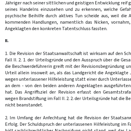
Jähriger nach seiner sittlichen und geistigen Entwicklung reif
seines Handelns einzusehen und zu erkennen, welche Gefa
psychische Beihilfe durch aktives Tun scheide aus, weil die 
kommenden Handlungen, namentlich das Nicken, vornahm, 
Angeklagten den konkreten Tatentschluss fassten.
II.
1. Die Revision der Staatsanwaltschaft ist wirksam auf den Sc
Fall II. 2. 1. der Urteilsgründe und den Ausspruch über die Ge
die Beschwerdeführerin greift mit der Revisionsbegründung u
Urteil allein insoweit an, als das Landgericht die Angeklagte J.
wegen unterlassener Hilfeleistung statt einer durch Unterlas
an dem - von den beiden anderen Angeklagten ausgeführten 
hat. Das Angriffsziel der Revision erfasst den Gesamtstrafa
wegen Brandstiftung im Fall II. 2. 2. der Urteilsgründe hat die
nicht beanstandet.
2. Im Umfang der Anfechtung hat die Revision der Staatsan
Erfolg. Der Schuldspruch der unterlassenen Hilfeleistung im Fall
hält sachlichrechtlicher Nachprüfung nicht stand, weil das L