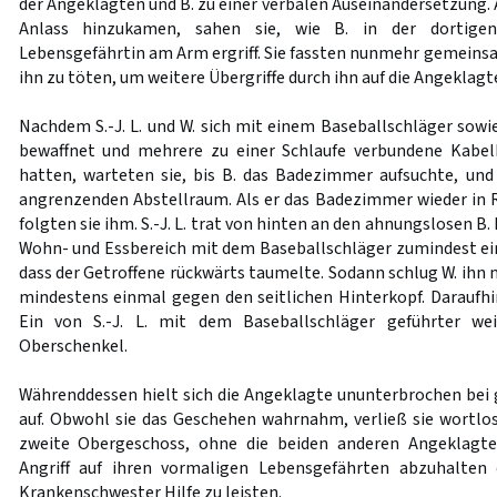
der Angeklagten und B. zu einer verbalen Auseinandersetzung. Al
Anlass hinzukamen, sahen sie, wie B. in der dortige
Lebensgefährtin am Arm ergriff. Sie fassten nunmehr gemeins
ihn zu töten, um weitere Übergriffe durch ihn auf die Angeklagt
Nachdem S.-J. L. und W. sich mit einem Baseballschläger sowi
bewaffnet und mehrere zu einer Schlaufe verbundene Kabe
hatten, warteten sie, bis B. das Badezimmer aufsuchte, und
angrenzenden Abstellraum. Als er das Badezimmer wieder in R
folgten sie ihm. S.-J. L. trat von hinten an den ahnungslosen B
Wohn- und Essbereich mit dem Baseballschläger zumindest ein
dass der Getroffene rückwärts taumelte. Sodann schlug W. ihn
mindestens einmal gegen den seitlichen Hinterkopf. Daraufhi
Ein von S.-J. L. mit dem Baseballschläger geführter we
Oberschenkel.
Währenddessen hielt sich die Angeklagte ununterbrochen bei g
auf. Obwohl sie das Geschehen wahrnahm, verließ sie wortlos
zweite Obergeschoss, ohne die beiden anderen Angeklagt
Angriff auf ihren vormaligen Lebensgefährten abzuhalten
Krankenschwester Hilfe zu leisten.