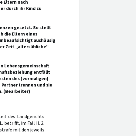
e Eltern nach
r durch ihr Kind zu
enzen gesetzt. So stellt
 die Eltern eines
unbeaufsichtigt aushäusig
er Zeit „altersübliche“
hen Lebensgemeinschaft
aftsbeziehung entfällt
nsten des (vormaligen)
en Partner trennen und sie
. (Bearbeiter)
teil des Landgerichts
betrifft, im Fall II. 2.
strafe mit den jeweils