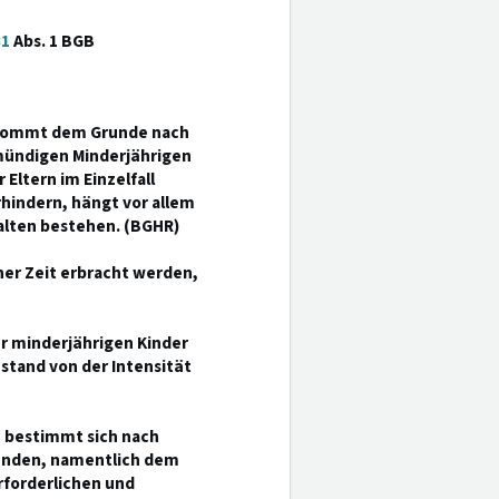
31
Abs. 1 BGB
n kommt dem Grunde nach
fmündigen Minderjährigen
Eltern im Einzelfall
hindern, hängt vor allem
alten bestehen. (BGHR)
iner Zeit erbracht werden,
er minderjährigen Kinder
stand von der Intensität
n bestimmt sich nach
tänden, namentlich dem
forderlichen und