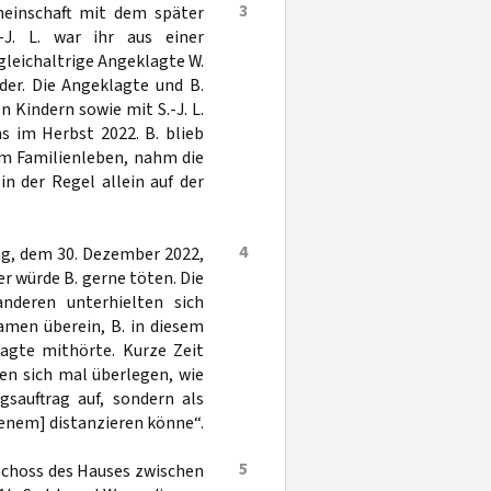
3
emeinschaft mit dem später
-J. L. war ihr aus einer
leichaltrige Angeklagte W.
er. Die Angeklagte und B.
Kindern sowie mit S.-J. L.
s im Herbst 2022. B. blieb
am Familienleben, nahm die
n der Regel allein auf der
4
g, dem 30. Dezember 2022,
er würde B. gerne töten. Die
nderen unterhielten sich
amen überein, B. in diesem
lagte mithörte. Kurze Zeit
ten sich mal überlegen, wie
gsauftrag auf, sondern als
jenem] distanzieren könne“.
5
schoss des Hauses zwischen