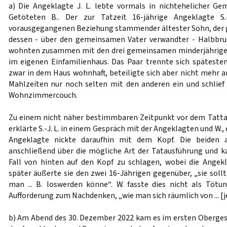
a) Die Angeklagte J. L. lebte vormals in nichtehelicher G
Getöteten B.. Der zur Tatzeit 16-jährige Angeklagte S.
vorausgegangenen Beziehung stammender ältester Sohn, der g
dessen - über den gemeinsamen Vater verwandter - Halbbrud
wohnten zusammen mit den drei gemeinsamen minderjährigen 
im eigenen Einfamilienhaus. Das Paar trennte sich spätesten
zwar in dem Haus wohnhaft, beteiligte sich aber nicht mehr 
Mahlzeiten nur noch selten mit den anderen ein und schlief i
Wohnzimmercouch.
Zu einem nicht näher bestimmbaren Zeitpunkt vor dem Tatta
erklärte S.-J. L. in einem Gespräch mit der Angeklagten und W., 
Angeklagte nickte daraufhin mit dem Kopf. Die beiden a
anschließend über die mögliche Art der Tatausführung und k
Fall von hinten auf den Kopf zu schlagen, wobei die Angek
später äußerte sie den zwei 16-Jährigen gegenüber, „sie soll
man ... B. loswerden könne“. W. fasste dies nicht als Tötun
Aufforderung zum Nachdenken, „wie man sich räumlich von ... [
b) Am Abend des 30. Dezember 2022 kam es im ersten Oberge