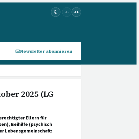
A-
A+
Newsletter abonnieren
tober 2025 (LG
rechtigter Eltern für
n); Beihilfe (psychisch
her Lebensgemeinschaft: