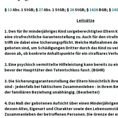
§
13
Abs. 1 StGB; §
27
Abs. 1 StGB; §
26
StGB; §
1626
BGB; §
16
Leitsätze
1. Den für ihr minderjähriges Kind sorgeberechtigten Elter
eine strafrechtliche Garantenstellung zu. Auch für den stra
trifft sie dabei eine Sicherungspflicht. Welche Maßnahmen der 
geboten sind, um Schädigungen Dritter durch das Kind zu ver
davon ab, ob konkrete Anhaltspunkte für ein strafbares Verh
2. Eine psychisch vermittelte Hilfeleistung kann bereits zu e
bevor der Haupttäter den Tatentschluss fasst. (BGHR)
3. Die Sicherungsgarantenstellung der Eltern hinsichtlich ihr
sind - jedenfalls bei faktischem Zusammenleben - in ihrem Be
der familiären Beziehung unabhängig. (Bearbeiter)
4. Das Maß der gebotenen Aufsicht über einen Minderjährige
dessen Alter, Eigenart und Charakter sowie den Lebensums
Zusammenleben der betroffenen Personen. Die Grenze der er