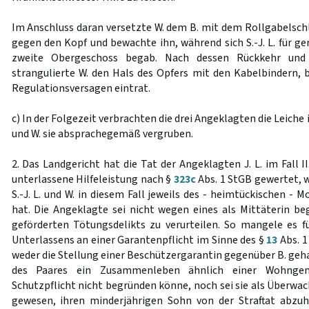
Im Anschluss daran versetzte W. dem B. mit dem Rollgabelschl
gegen den Kopf und bewachte ihn, während sich S.-J. L. für ge
zweite Obergeschoss begab. Nach dessen Rückkehr und 
strangulierte W. den Hals des Opfers mit den Kabelbindern, b
Regulationsversagen eintrat.
c) In der Folgezeit verbrachten die drei Angeklagten die Leiche i
und W. sie absprachegemäß vergruben.
2. Das Landgericht hat die Tat der Angeklagten J. L. im Fall II.
unterlassene Hilfeleistung nach §
323c
Abs. 1 StGB gewertet, 
S.-J. L. und W. in diesem Fall jeweils des - heimtückischen - 
hat. Die Angeklagte sei nicht wegen eines als Mittäterin be
geförderten Tötungsdelikts zu verurteilen. So mangele es f
Unterlassens an einer Garantenpflicht im Sinne des §
13
Abs. 1
weder die Stellung einer Beschützergarantin gegenüber B. geh
des Paares ein Zusammenleben ähnlich einer Wohngeme
Schutzpflicht nicht begründen könne, noch sei sie als Überwa
gewesen, ihren minderjährigen Sohn von der Straftat abzuh