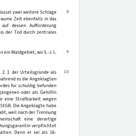
8
üssel zwei weitere Schläge
raume Zeit ebenfalls in das
auf dessen Aufforderung
is der Tod durch zentrales
9
n ein Waldgebiet, wo S.-J. L.
10
 2. 1. der Urteilsgründe als
während es die Angeklagten
Mordes für schuldig befunden
gangenen oder als Gehilfin
ür eine Strafbarkeit wegen
 StGB. Die Angeklagte habe
abt, weil nach der Trennung
inschaft eine derartige
chungsgarantin verpflichtet
alten. Denn er sei als 16-