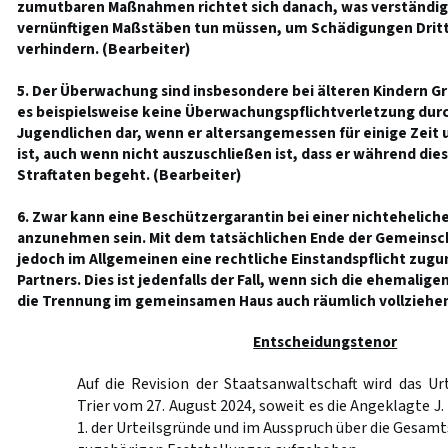
zumutbaren Maßnahmen richtet sich danach, was verständig
vernünftigen Maßstäben tun müssen, um Schädigungen Dritte
verhindern. (Bearbeiter)
5. Der Überwachung sind insbesondere bei älteren Kindern Gr
es beispielsweise keine Überwachungspflichtverletzung durch
Jugendlichen dar, wenn er altersangemessen für einige Zeit 
ist, auch wenn nicht auszuschließen ist, dass er während dies
Straftaten begeht. (Bearbeiter)
6. Zwar kann eine Beschützergarantin bei einer nichtehelic
anzunehmen sein. Mit dem tatsächlichen Ende der Gemeinsch
jedoch im Allgemeinen eine rechtliche Einstandspflicht zugu
Partners. Dies ist jedenfalls der Fall, wenn sich die ehemalig
die Trennung im gemeinsamen Haus auch räumlich vollziehen
Entscheidungstenor
Auf die Revision der Staatsanwaltschaft wird das Ur
Trier vom 27. August 2024, soweit es die Angeklagte J. L. 
1. der Urteilsgründe und im Ausspruch über die Gesamt