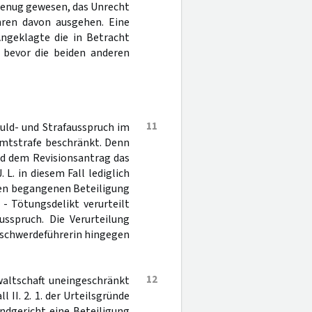
 genug gewesen, das Unrecht
hren davon ausgehen. Eine
Angeklagte die in Betracht
bevor die beiden anderen
11
huld- und Strafausspruch im
samtstrafe beschränkt. Denn
nd dem Revisionsantrag das
 L. in diesem Fall lediglich
sen begangenen Beteiligung
- Tötungsdelikt verurteilt
usspruch. Die Verurteilung
 Beschwerdeführerin hingegen
12
waltschaft uneingeschränkt
 II. 2. 1. der Urteilsgründe
andgericht eine Beteiligung