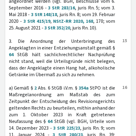
angeordnet werden (vgl. BGH, Beschlüsse vom 6.
September 2016 -
3 StR 283/16
, juris Rn. 5; vom 3.
Mai 2018 -
3 StR 148/18
, juris Rn. 8; vom 19. Februar
2020 -
3 StR 415/19
,
NStZ-RR 2020, 168
, 170; vom
25. August 2021 -
3 StR 352/20
, juris Rn. 10).
15
3. Die Anordnung der Unterbringung des
Angeklagten in einer Entziehungsanstalt gemäß §
64
StGB hält sachlichrechtlicher Nachprüfung
nicht stand, weil die Urteilsgründe nicht belegen,
dass der Angeklagte einen Hang hat, alkoholische
Getränke im Übermaß zu sich zu nehmen.
16
a) Gemäß §
2
Abs. 6 StGB i.V.m. §
354a
StPO ist die
Maßregelanordnung am Maßstab des zum
Zeitpunkt der Entscheidung des Revisionsgerichts
geltenden Rechts zu beurteilen, mithin anhand der
zum 1. Oktober 2023 in Kraft getretenen
Neufassung des §
64
StGB (vgl. BGH, Urteile vom
14. Dezember 2023 -
3 StR 225/23
, juris Rn. 9; vom
11. Januar 2024 -
3 StR 280/23
, juris Rn. 39;