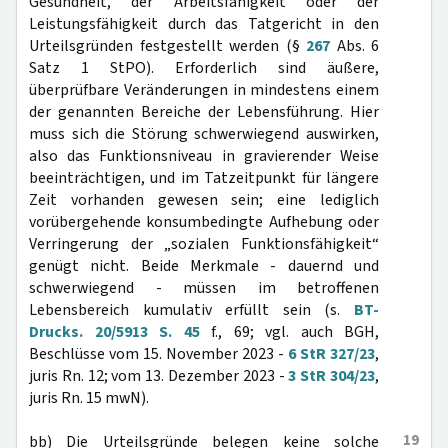
Gesundheit, der Arbeitsfähigkeit oder der
Leistungsfähigkeit durch das Tatgericht in den
Urteilsgründen festgestellt werden (§
267
Abs. 6
Satz 1 StPO). Erforderlich sind äußere,
überprüfbare Veränderungen in mindestens einem
der genannten Bereiche der Lebensführung. Hier
muss sich die Störung schwerwiegend auswirken,
also das Funktionsniveau in gravierender Weise
beeinträchtigen, und im Tatzeitpunkt für längere
Zeit vorhanden gewesen sein; eine lediglich
vorübergehende konsumbedingte Aufhebung oder
Verringerung der „sozialen Funktionsfähigkeit“
genügt nicht. Beide Merkmale - dauernd und
schwerwiegend - müssen im betroffenen
Lebensbereich kumulativ erfüllt sein (s.
BT-
Drucks. 20/5913 S. 45
f., 69; vgl. auch BGH,
Beschlüsse vom 15. November 2023 -
6 StR 327/23
,
juris Rn. 12; vom 13. Dezember 2023 -
3 StR 304/23
,
juris Rn. 15 mwN).
19
bb) Die Urteilsgründe belegen keine solche