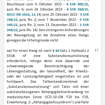
Beschlüsse vom 4. Oktober 2023 -
6 StR 405/23
,
juris Rn. 6; vom 24. Oktober 2023 -
4 StR 364/23
,
NStZ-RR 2024, 13
, 14; vom 25. Oktober 2023 -
5 StR
246/23
, juris Rn. 2; vom 7. November 2023 -
5 StR
345/23
, juris Rn. 2; vom 13. Dezember 2023 -
3 StR
304/23
, juris Rn. 14). Den strengeren Anforderungen
der Neuregelung an die Annahme eines Hangs
genügen die Urteilsgründe nicht.
17
aa) Für einen Hang ist nach §
64
Satz 1 Halbsatz 2
StGB nF eine Substanzkonsumstörung
erforderlich, infolge derer eine dauernde und
schwerwiegende Beeinträchtigung der
Lebensgestaltung, der Gesundheit, der Arbeits-
oder der Leistungsfähigkeit eingetreten ist und
fortdauert. Das Tatbestandsmerkmal der
„Substanzkonsumstörung“ soll Täter mit einer
substanzbezogenen Abhängigkeitserkrankung im
medizinischen Sinne (ICD-10-GM F10 bis F19,
Erweiterung .2: „Abhängigkeitssyndrom“) und Fälle