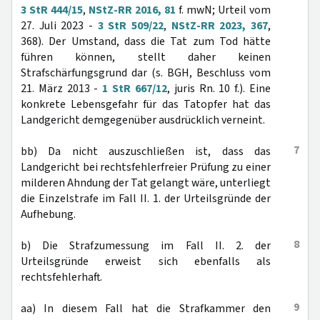
3 StR 444/15
,
NStZ-RR 2016, 81
f. mwN; Urteil vom
27. Juli 2023 -
3 StR 509/22
,
NStZ-RR 2023, 367
,
368). Der Umstand, dass die Tat zum Tod hätte
führen können, stellt daher keinen
Strafschärfungsgrund dar (s. BGH, Beschluss vom
21. März 2013 -
1 StR 667/12
, juris Rn. 10 f.). Eine
konkrete Lebensgefahr für das Tatopfer hat das
Landgericht demgegenüber ausdrücklich verneint.
7
bb) Da nicht auszuschließen ist, dass das
Landgericht bei rechtsfehlerfreier Prüfung zu einer
milderen Ahndung der Tat gelangt wäre, unterliegt
die Einzelstrafe im Fall II. 1. der Urteilsgründe der
Aufhebung.
8
b) Die Strafzumessung im Fall II. 2. der
Urteilsgründe erweist sich ebenfalls als
rechtsfehlerhaft.
9
aa) In diesem Fall hat die Strafkammer den