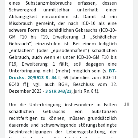
eines Substanzmissbrauchs erfassen, dessen
Schweregrad unmittelbar unterhalb einer
Abhängigkeit einzuordnen ist. Damit ist ein
Missbrauch gemeint, der nach ICD-10 als eine
schwere Form des schädlichen Gebrauchs (ICD-10-
GM F10 bis F19, Erweiterung .1: „Schädlicher
Gebrauch“) einzustufen ist. Bei einem lediglich
„einfachen“ (oder „episodenhaften“) schädlichen
Gebrauch, auch wenn er unter ICD-10-GM F10 bis
F19, Erweiterung .1 fällt, soll dagegen eine
Unterbringung nicht (mehr) möglich sein (s.
BT-
Drucks. 20/5913 S. 44
f., 69 [überdies zum ICD-11
6C40 ff.]; vgl. auch BGH, Beschluss vom 12.
Dezember 2023 -
3 StR 343/23
, juris Rn. 8 f.).
18
Um die Unterbringung insbesondere in Fällen
schädlichen Gebrauchs von Substanzen
rechtfertigen zu können, müssen grundsätzlich
dauernde und schwerwiegende störungsbedingte
Beeinträchtigungen der Lebensgestaltung, der