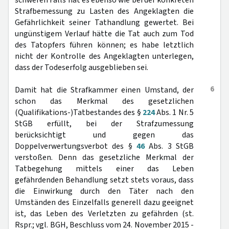
schweren Falls hat es ebenso wie bei der konkreten
Strafbemessung zu Lasten des Angeklagten die
Gefährlichkeit seiner Tathandlung gewertet. Bei
ungünstigem Verlauf hätte die Tat auch zum Tod
des Tatopfers führen können; es habe letztlich
nicht der Kontrolle des Angeklagten unterlegen,
dass der Todeserfolg ausgeblieben sei.
6
Damit hat die Strafkammer einen Umstand, der
schon das Merkmal des gesetzlichen
(Qualifikations-)Tatbestandes des §
224
Abs. 1 Nr. 5
StGB erfüllt, bei der Strafzumessung
berücksichtigt und gegen das
Doppelverwertungsverbot des §
46
Abs. 3 StGB
verstoßen. Denn das gesetzliche Merkmal der
Tatbegehung mittels einer das Leben
gefährdenden Behandlung setzt stets voraus, dass
die Einwirkung durch den Täter nach den
Umständen des Einzelfalls generell dazu geeignet
ist, das Leben des Verletzten zu gefährden (st.
Rspr.; vgl. BGH, Beschluss vom 24. November 2015 -