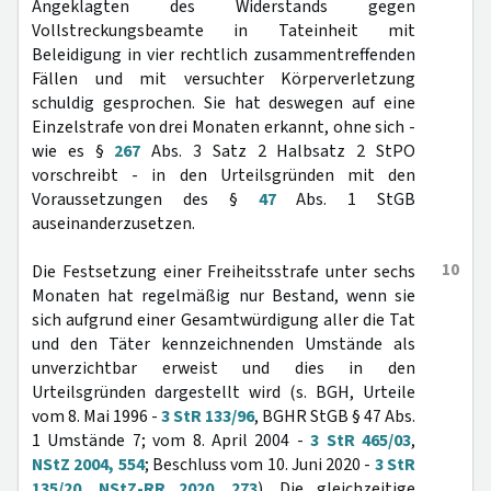
Angeklagten des Widerstands gegen
Vollstreckungsbeamte in Tateinheit mit
Beleidigung in vier rechtlich zusammentreffenden
Fällen und mit versuchter Körperverletzung
schuldig gesprochen. Sie hat deswegen auf eine
Einzelstrafe von drei Monaten erkannt, ohne sich -
wie es §
267
Abs. 3 Satz 2 Halbsatz 2 StPO
vorschreibt - in den Urteilsgründen mit den
Voraussetzungen des §
47
Abs. 1 StGB
auseinanderzusetzen.
10
Die Festsetzung einer Freiheitsstrafe unter sechs
Monaten hat regelmäßig nur Bestand, wenn sie
sich aufgrund einer Gesamtwürdigung aller die Tat
und den Täter kennzeichnenden Umstände als
unverzichtbar erweist und dies in den
Urteilsgründen dargestellt wird (s. BGH, Urteile
vom 8. Mai 1996 -
3 StR 133/96
, BGHR StGB § 47 Abs.
1 Umstände 7; vom 8. April 2004 -
3 StR 465/03
,
NStZ 2004, 554
; Beschluss vom 10. Juni 2020 -
3 StR
135/20
,
NStZ-RR 2020, 273
). Die gleichzeitige