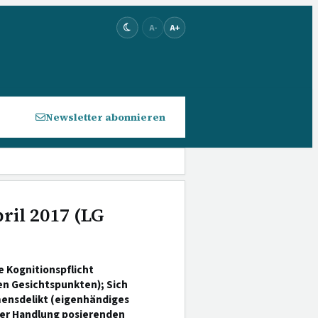
A-
A+
Newsletter abonnieren
ril 2017 (LG
e Kognitionspflicht
en Gesichtspunkten); Sich
mensdelikt (eigenhändiges
ner Handlung posierenden