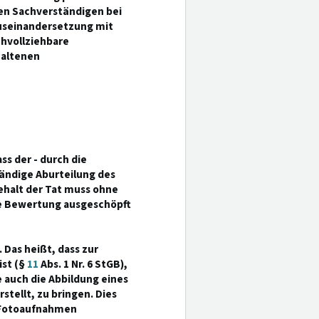
en Sachverständigen bei
useinandersetzung mit
hvollziehbare
haltenen
ss der - durch die
tändige Aburteilung des
ehalt der Tat muss ohne
te Bewertung ausgeschöpft
 Das heißt, dass zur
ist (§
11
Abs. 1 Nr. 6 StGB),
e auch die Abbildung eines
tellt, zu bringen. Dies
 Fotoaufnahmen