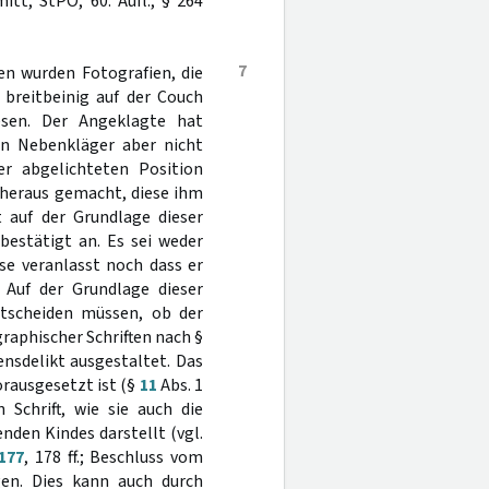
tt, StPO, 60. Aufl., § 264
7
en wurden Fotografien, die
breitbeinig auf der Couch
sen. Der Angeklagte hat
en Nebenkläger aber nicht
r abgelichteten Position
 heraus gemacht, diese ihm
t auf der Grundlage dieser
 bestätigt an. Es sei weder
se veranlasst noch dass er
 Auf der Grundlage dieser
ntscheiden müssen, ob der
raphischer Schriften nach §
ensdelikt ausgestaltet. Das
orausgesetzt ist (§
11
Abs. 1
 Schrift, wie sie auch die
nden Kindes darstellt (vgl.
177
, 178 ff.; Beschluss vom
gen. Dies kann auch durch