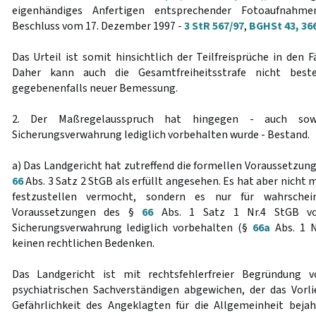
eigenhändiges Anfertigen entsprechender Fotoaufnahm
Beschluss vom 17. Dezember 1997 -
3 StR 567/97
,
BGHSt 43, 36
Das Urteil ist somit hinsichtlich der Teilfreisprüche in den 
Daher kann auch die Gesamtfreiheitsstrafe nicht beste
gegebenenfalls neuer Bemessung.
2. Der Maßregelausspruch hat hingegen - auch sow
Sicherungsverwahrung lediglich vorbehalten wurde - Bestand.
a) Das Landgericht hat zutreffend die formellen Voraussetzun
66
Abs. 3 Satz 2 StGB als erfüllt angesehen. Es hat aber nicht 
festzustellen vermocht, sondern es nur für wahrschein
Voraussetzungen des §
66
Abs. 1 Satz 1 Nr.4 StGB vor
Sicherungsverwahrung lediglich vorbehalten (§
66a
Abs. 1 N
keinen rechtlichen Bedenken.
Das Landgericht ist mit rechtsfehlerfreier Begründung 
psychiatrischen Sachverständigen abgewichen, der das Vorl
Gefährlichkeit des Angeklagten für die Allgemeinheit beja