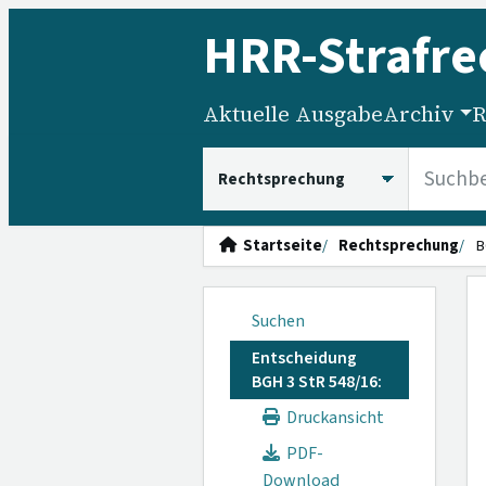
HRR
-Strafre
Aktuelle Ausgabe
Archiv
R
HRRS durchsuchen
Startseite
Rechtsprechung
B
Suchen
Entscheidung
BGH 3 StR 548/16:
Druckansicht
PDF-
Download