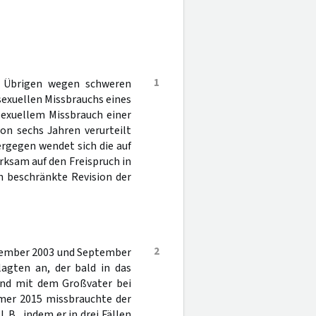
1
m Übrigen wegen schweren
sexuellen Missbrauchs eines
 sexuellem Missbrauch einer
on sechs Jahren verurteilt
rgegen wendet sich die auf
rksam auf den Freispruch in
h beschränkte Revision der
2
ptember 2003 und September
gten an, der bald in das
lnd mit dem Großvater bei
mmer 2015 missbrauchte der
 B., indem er in drei Fällen