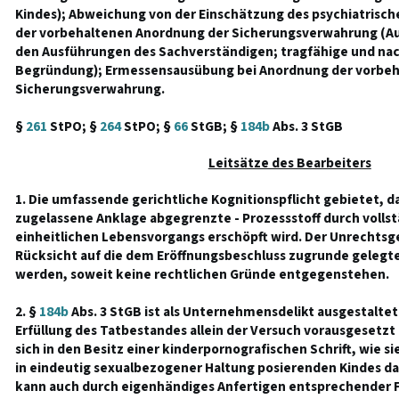
Kindes); Abweichung von der Einschätzung des psychiatrisch
der vorbehaltenen Anordnung der Sicherungsverwahrung (A
den Ausführungen des Sachverständigen; tragfähige und nac
Begründung); Ermessensausübung bei Anordnung der vorbe
Sicherungsverwahrung.
§
261
StPO; §
264
StPO; §
66
StGB; §
184b
Abs. 3 StGB
Leitsätze des Bearbeiters
1. Die umfassende gerichtliche Kognitionspflicht gebietet, da
zugelassene Anklage abgegrenzte - Prozessstoff durch volls
einheitlichen Lebensvorgangs erschöpft wird. Der Unrechtsg
Rücksicht auf die dem Eröffnungsbeschluss zugrunde geleg
werden, soweit keine rechtlichen Gründe entgegenstehen.
2. §
184b
Abs. 3 StGB ist als Unternehmensdelikt ausgestaltet.
Erfüllung des Tatbestandes allein der Versuch vorausgesetzt 
sich in den Besitz einer kinderpornografischen Schrift, wie si
in eindeutig sexualbezogener Haltung posierenden Kindes dars
kann auch durch eigenhändiges Anfertigen entsprechender