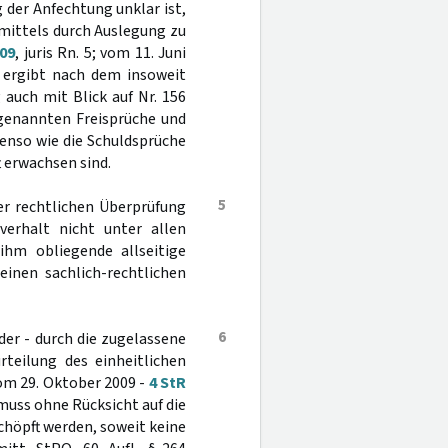
 der Anfechtung unklar ist,
smittels durch Auslegung zu
/09
, juris Rn. 5; vom 11. Juni
e ergibt nach dem insoweit
auch mit Blick auf Nr. 156
 genannten Freisprüche und
benso wie die Schuldsprüche
t erwachsen sind.
5
er rechtlichen Überprüfung
verhalt nicht unter allen
ihm obliegende allseitige
einen sachlich-rechtlichen
6
der - durch die zugelassene
rteilung des einheitlichen
vom 29. Oktober 2009 -
4 StR
muss ohne Rücksicht auf die
höpft werden, soweit keine