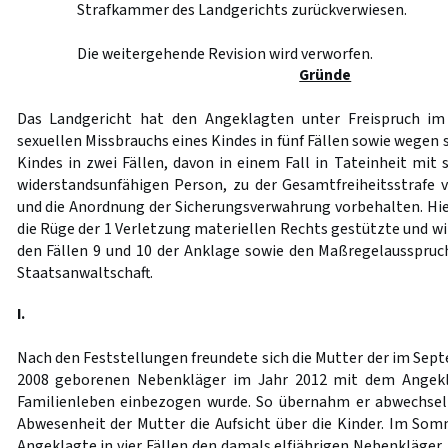
Strafkammer des Landgerichts zurückverwiesen.
Die weitergehende Revision wird verworfen.
Gründe
Das Landgericht hat den Angeklagten unter Freispruch i
sexuellen Missbrauchs eines Kindes in fünf Fällen sowie wegen 
Kindes in zwei Fällen, davon in einem Fall in Tateinheit mit
widerstandsunfähigen Person, zu der Gesamtfreiheitsstrafe v
und die Anordnung der Sicherungsverwahrung vorbehalten. Hie
die Rüge der 1 Verletzung materiellen Rechts gestützte und wi
den Fällen 9 und 10 der Anklage sowie den Maßregelausspruc
Staatsanwaltschaft.
I.
Nach den Feststellungen freundete sich die Mutter der im Se
2008 geborenen Nebenkläger im Jahr 2012 mit dem Angekla
Familienleben einbezogen wurde. So übernahm er abwechse
Abwesenheit der Mutter die Aufsicht über die Kinder. Im So
Angeklagte in vier Fällen den damals elfjährigen Nebenkläger J.