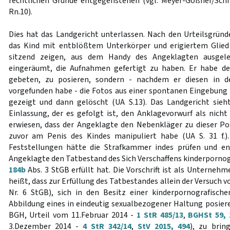
rechtlichen Gründe entgegenstehen (vgl. Meyer-Goßner/Schmi
Rn.10).
Dies hat das Landgericht unterlassen. Nach den Urteilsgründ
das Kind mit entblößtem Unterkörper und erigiertem Glied 
sitzend zeigen, aus dem Handy des Angeklagten ausgele
eingeräumt, die Aufnahmen gefertigt zu haben. Er habe d
gebeten, zu posieren, sondern - nachdem er diesen in de
vorgefunden habe - die Fotos aus einer spontanen Eingebung
gezeigt und dann gelöscht (UA S.13). Das Landgericht sieh
Einlassung, der es gefolgt ist, den Anklagevorwurf als nicht
erwiesen, dass der Angeklagte den Nebenkläger zu dieser Po
zuvor am Penis des Kindes manipuliert habe (UA S. 31 f.).
Feststellungen hätte die Strafkammer indes prüfen und e
Angeklagte den Tatbestand des Sich Verschaffens kinderpornog
184b
Abs. 3 StGB erfüllt hat. Die Vorschrift ist als Unternehm
heißt, dass zur Erfüllung des Tatbestandes allein der Versuch v
Nr. 6 StGB), sich in den Besitz einer kinderpornografischen
Abbildung eines in eindeutig sexualbezogener Haltung posiere
BGH, Urteil vom 11.Februar 2014 -
1 StR 485/13
,
BGHSt 59, 
3.Dezember 2014 -
4 StR 342/14
,
StV 2015, 494
), zu brin