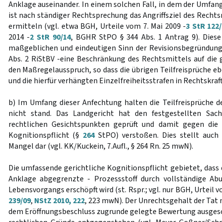
Anklage auseinander. In einem solchen Fall, in dem der Umfang
ist nach ständiger Rechtsprechung das Angriffsziel des Recht
ermitteln (vgl. etwa BGH, Urteile vom 7. Mai 2009 -
3 StR 122
2014 -
2 StR 90/14
, BGHR StPO § 344 Abs. 1 Antrag 9). Dies
maßgeblichen und eindeutigen Sinn der Revisionsbegründung 
Abs. 2 RiStBV -eine Beschränkung des Rechtsmittels auf die
den Maßregelausspruch, so dass die übrigen Teilfreisprüche e
und die hierfür verhängten Einzelfreiheitsstrafen in Rechtskraf
b) Im Umfang dieser Anfechtung halten die Teilfreisprüche d
nicht stand. Das Landgericht hat den festgestellten Sach
rechtlichen Gesichtspunkten geprüft und damit gegen die 
Kognitionspflicht (§
264
StPO) verstoßen. Dies stellt auch 
Mangel dar (vgl. KK/Kuckein, 7.Aufl., § 264 Rn. 25 mwN).
Die umfassende gerichtliche Kognitionspflicht gebietet, dass 
Anklage abgegrenzte - Prozessstoff durch vollständige Abu
Lebensvorgangs erschöpft wird (st. Rspr.; vgl. nur BGH, Urteil 
239/09
,
NStZ 2010, 222
, 223 mwN). Der Unrechtsgehalt der Tat 
dem Eröffnungsbeschluss zugrunde gelegte Bewertung ausgesc