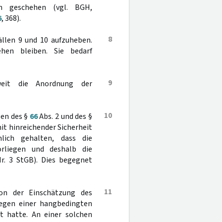
en geschehen (vgl. BGH,
6
, 368).
8
Fällen 9 und 10 aufzuheben.
hen bleiben. Sie bedarf
9
eit die Anordnung der
10
gen des §
66
Abs. 2 und des §
mit hinreichender Sicherheit
lich gehalten, dass die
liegen und deshalb die
r. 3 StGB). Dies begegnet
11
von der Einschätzung des
iegen einer hangbedingten
ht hatte. An einer solchen