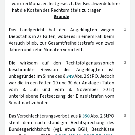
von drei Monaten festgesetzt. Der Beschwerdeführer
hat die Kosten des Rechtsmittels zu tragen.
Gründe
1
Das Landgericht hat den Angeklagten wegen
Diebstahls in 27 Fällen, wobei es in einem Fall beim
Versuch blieb, zur Gesamtfreiheitsstrafe von zwei
Jahren und zehn Monaten verurteilt.
2
Die wirksam auf den Rechtsfolgenausspruch
beschränkte Revision des Angeklagten ist
unbegründet im Sinne des §
349
Abs. 2 StPO. Jedoch
war die in den Fällen 29 und 30 der Anklage (Taten
vom 8. Juli und vom 8. November 2012)
unterbliebene Festsetzung der Einzelstrafen vom
Senat nachzuholen.
3
Das Verschlechterungsverbot aus §
358
Abs. 2 StPO
steht dem nach ständiger Rechtsprechung des
Bundesgerichtshofs (vgl. etwa BGH, Beschlüsse