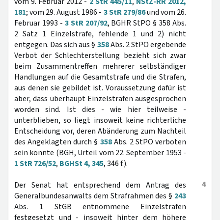
vom 9. Februar 2012 -
2 StR 445/11
,
NStZ-RR 2012,
181
; vom 29. August 1986 -
3 StR 279/86
und vom 26.
Februar 1993 -
3 StR 207/92
, BGHR StPO § 358 Abs.
2 Satz 1 Einzelstrafe, fehlende 1 und 2) nicht
entgegen. Das sich aus §
358
Abs. 2 StPO ergebende
Verbot der Schlechterstellung bezieht sich zwar
beim Zusammentreffen mehrerer selbständiger
Handlungen auf die Gesamtstrafe und die Strafen,
aus denen sie gebildet ist. Voraussetzung dafür ist
aber, dass überhaupt Einzelstrafen ausgesprochen
worden sind. Ist dies - wie hier teilweise -
unterblieben, so liegt insoweit keine richterliche
Entscheidung vor, deren Abänderung zum Nachteil
des Angeklagten durch §
358
Abs. 2 StPO verboten
sein könnte (BGH, Urteil vom 22. September 1953 -
1 StR 726/52
,
BGHSt 4, 345
, 346 f.).
4
Der Senat hat entsprechend dem Antrag des
Generalbundesanwalts dem Strafrahmen des §
243
Abs. 1 StGB entnommene Einzelstrafen
festgesetzt und - insoweit hinter dem höhere