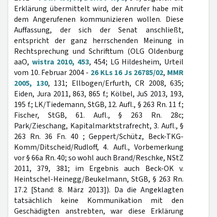
Erklärung übermittelt wird, der Anrufer habe mit
dem Angerufenen kommunizieren wollen. Diese
Auffassung, der sich der Senat anschließt,
entspricht der ganz herrschenden Meinung in
Rechtsprechung und Schrifttum (OLG Oldenburg
aaO,
wistra 2010, 453
, 454; LG Hildesheim, Urteil
vom 10. Februar 2004 -
26 KLs 16 Js 26785/02
,
MMR
2005, 130
, 131; Ellbogen/Erfurth, CR 2008, 635;
Eiden, Jura 2011, 863, 865 f.; Kölbel, JuS 2013, 193,
195 f.; LK/Tiedemann, StGB, 12. Aufl., § 263 Rn. 11 f.;
Fischer, StGB, 61. Aufl., § 263 Rn. 28c;
Park/Zieschang, Kapitalmarktstrafrecht, 3. Aufl., §
263 Rn. 36 Fn. 40 ; Geppert/Schütz, Beck-TKG-
Komm/Ditscheid/Rudloff, 4. Aufl., Vorbemerkung
vor § 66a Rn. 40; so wohl auch Brand/Reschke, NStZ
2011, 379, 381; im Ergebnis auch Beck-OK v.
Heintschel-Heinegg/Beukelmann, StGB, § 263 Rn.
17.2 [Stand: 8. März 2013]). Da die Angeklagten
tatsächlich keine Kommunikation mit den
Geschädigten anstrebten, war diese Erklärung