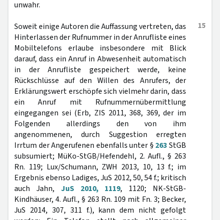
unwahr.
15
Soweit einige Autoren die Auffassung vertreten, das
Hinterlassen der Rufnummer in der Anrufliste eines
Mobiltelefons erlaube insbesondere mit Blick
darauf, dass ein Anruf in Abwesenheit automatisch
in der Anrufliste gespeichert werde, keine
Rückschlüsse auf den Willen des Anrufers, der
Erklärungswert erschöpfe sich vielmehr darin, dass
ein Anruf mit Rufnummernübermittlung
eingegangen sei (Erb, ZIS 2011, 368, 369, der im
Folgenden allerdings den von ihm
angenommenen, durch Suggestion erregten
Irrtum der Angerufenen ebenfalls unter §
263
StGB
subsumiert; MüKo-StGB/Hefendehl, 2. Aufl., § 263
Rn. 119; Lux/Schumann, ZWH 2013, 10, 13 f.; im
Ergebnis ebenso Ladiges, JuS 2012, 50, 54 f.; kritisch
auch Jahn,
JuS 2010, 1119
, 1120; NK-StGB-
Kindhäuser, 4. Aufl., § 263 Rn. 109 mit Fn. 3; Becker,
JuS 2014, 307, 311 f.), kann dem nicht gefolgt