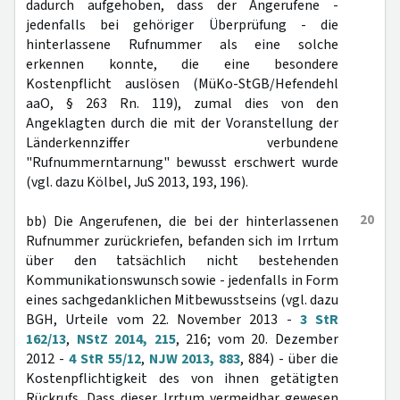
dadurch aufgehoben, dass der Angerufene -
jedenfalls bei gehöriger Überprüfung - die
hinterlassene Rufnummer als eine solche
erkennen konnte, die eine besondere
Kostenpflicht auslösen (MüKo-StGB/Hefendehl
aaO, § 263 Rn. 119), zumal dies von den
Angeklagten durch die mit der Voranstellung der
Länderkennziffer verbundene
"Rufnummerntarnung" bewusst erschwert wurde
(vgl. dazu Kölbel, JuS 2013, 193, 196).
20
bb) Die Angerufenen, die bei der hinterlassenen
Rufnummer zurückriefen, befanden sich im Irrtum
über den tatsächlich nicht bestehenden
Kommunikationswunsch sowie - jedenfalls in Form
eines sachgedanklichen Mitbewusstseins (vgl. dazu
BGH, Urteile vom 22. November 2013 -
3 StR
162/13
,
NStZ 2014, 215
, 216; vom 20. Dezember
2012 -
4 StR 55/12
,
NJW 2013, 883
, 884) - über die
Kostenpflichtigkeit des von ihnen getätigten
Rückrufs. Dass dieser Irrtum vermeidbar gewesen