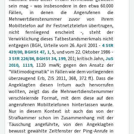
sein mag - was insbesondere in den etwa 60.000
Fällen, in denen die Angerufenen die
Mehrwertdienstenummer zuvor von ihrem
Mobiltelefon auf ihr Festnetztelefon übertrugen,
nicht fernliegend erscheint -, steht der
Verwirklichung dieses Tatbestandsmerkmals nicht
entgegen (BGH, Urteile vom 26. April 2001 -
4 StR
439/00
,
BGHSt 47, 1
, 5, und vom 22. Oktober 1986 -
3 StR 226/86
,
BGHSt 34, 199
, 201; kritisch Jahn,
JuS
2010, 1119
, 1120 mwN; gegen den Ansatz der
"Viktimodogmatik" in Fällen wie dem vorliegenden
überzeugend Erb, ZIS 2011, 368, 372 ff.). Dass die
Angeklagten diesen Irrtum auch hervorrufen
wollten, zeigt das die Mehrwertdienstenummer
verschleiernde Format, mit dem diese auf den
angerufenen Mobiltelefonen hinterlassen wurde.
Nur in diesem Kontext ist auch das von der
Strafkammer schon im Zusammenhang mit der
Täuschung angeführte, von den Angeklagten
bewusst gewählte Zeitfenster der Ping-Anrufe in