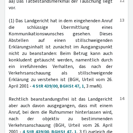
12
aa) Das Tatbestandsmerkmal der Täuschung liegt
vor.
13
(1) Das Landgericht hat in dem eingehenden Anruf
die schlüssige Übermittlung eines
Kommunikationswunsches gesehen. Dieses
Abstellen auf einen stillschweigenden
Erklärungsinhalt ist zunächst im Ausgangspunkt
nicht zu beanstanden: Beim Betrug kann auch
konkludent getäuscht werden, namentlich durch
ein irreführendes Verhalten, das nach der
Verkehrsanschauung als stillschweigende
Erklärung zu verstehen ist (BGH, Urteil vom 26.
April 2001 -
4 StR 439/00
,
BGHSt 47, 1
, 3 mwN).
14
Rechtlich beanstandungsfrei ist das Landgericht
aber auch davon ausgegangen, dass mit einem
Anruf, bei dem die Rufnummer hinterlassen wird,
nach der objektiv zu bestimmenden
Verkehrsanschauung (BGH, Urteil vom 26. April
2001 -
4 StR 439/00
,
BGHSt 47, 1
, 3 f.) zugleich die