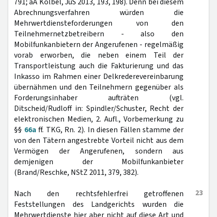
791; aA Kölbel, JuS 2013, 193, 198). Denn bei diesem
Abrechnungsverfahren würden die
Mehrwertdiensteforderungen von den
Teilnehmernetzbetreibern - also den
Mobilfunkanbietern der Angerufenen - regelmäßig
vorab erworben, die neben einem Teil der
Transportleistung auch die Fakturierung und das
Inkasso im Rahmen einer Delkrederevereinbarung
übernähmen und den Teilnehmern gegenüber als
Forderungsinhaber aufträten (vgl.
Ditscheid/Rudloff in: Spindler/Schuster, Recht der
elektronischen Medien, 2. Aufl., Vorbemerkung zu
§§
66a
ff. TKG, Rn. 2). In diesen Fällen stamme der
von den Tätern angestrebte Vorteil nicht aus dem
Vermögen der Angerufenen, sondern aus
demjenigen der Mobilfunkanbieter
(Brand/Reschke, NStZ 2011, 379, 382).
23
Nach den rechtsfehlerfrei getroffenen
Feststellungen des Landgerichts wurden die
Mehrwertdienste hier aber nicht auf diese Art und