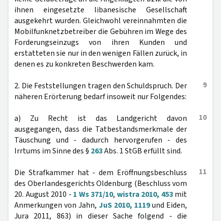
ihnen eingesetzte libanesische Gesellschaft
ausgekehrt wurden. Gleichwohl vereinnahmten die
Mobilfunknetzbetreiber die Gebühren im Wege des
Forderungseinzugs von ihren Kunden und
erstatteten sie nur in den wenigen Fällen zurück, in
denen es zu konkreten Beschwerden kam.
9
2. Die Feststellungen tragen den Schuldspruch. Der
näheren Erörterung bedarf insoweit nur Folgendes:
10
a) Zu Recht ist das Landgericht davon
ausgegangen, dass die Tatbestandsmerkmale der
Täuschung und - dadurch hervorgerufen - des
Irrtums im Sinne des §
263
Abs. 1 StGB erfüllt sind.
11
Die Strafkammer hat - dem Eröffnungsbeschluss
des Oberlandesgerichts Oldenburg (Beschluss vom
20. August 2010 -
1 Ws 371/10
,
wistra 2010, 453
mit
Anmerkungen von Jahn,
JuS 2010, 1119
und Eiden,
Jura 2011, 863) in dieser Sache folgend - die