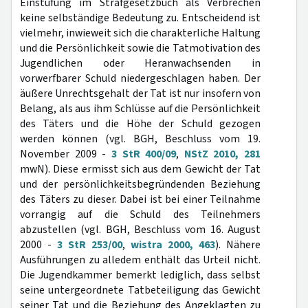
Einstufung im Strafgesetzbuch als Verbrechen
keine selbständige Bedeutung zu. Entscheidend ist
vielmehr, inwieweit sich die charakterliche Haltung
und die Persönlichkeit sowie die Tatmotivation des
Jugendlichen oder Heranwachsenden in
vorwerfbarer Schuld niedergeschlagen haben. Der
äußere Unrechtsgehalt der Tat ist nur insofern von
Belang, als aus ihm Schlüsse auf die Persönlichkeit
des Täters und die Höhe der Schuld gezogen
werden können (vgl. BGH, Beschluss vom 19.
November 2009 -
3 StR 400/09
,
NStZ 2010, 281
mwN). Diese ermisst sich aus dem Gewicht der Tat
und der persönlichkeitsbegründenden Beziehung
des Täters zu dieser. Dabei ist bei einer Teilnahme
vorrangig auf die Schuld des Teilnehmers
abzustellen (vgl. BGH, Beschluss vom 16. August
2000 -
3 StR 253/00
,
wistra 2000, 463
). Nähere
Ausführungen zu alledem enthält das Urteil nicht.
Die Jugendkammer bemerkt lediglich, dass selbst
seine untergeordnete Tatbeteiligung das Gewicht
seiner Tat und die Beziehung des Angeklagten zu