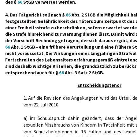
des §
66
StGB verwertet werden.
4. Das Tatgericht soll nach §
66
Abs. 2 StGB die Möglichkeit ha
festgestellten Gefährlichkeit des Täters zum Zeitpunkt des 
einer Freiheitsstrafe zu beschränken, sofern erwartet werden
die Strafe hinreichend zur Warnung dienen lässt. Damit wi
der Vorschrift Rechnung getragen, der sich daraus ergibt, das
66
Abs. 1 StGB - eine frühere Verurteilung und eine frühere 
nicht voraussetzt. Die Wirkungen eines langjährigen Strafvo
Fortschreiten des Lebensalters erfahrungsgemäß eintrete
sind deshalb wichtige Kriterien, die grundsätzlich zu berücksi
entsprechend auch für §
66
Abs. 3 Satz 2 StGB.
Entscheidungstenor
1. Auf die Revision des Angeklagten wird das Urteil d
vom 22. Juli 2010
a) im Schuldspruch dahin geändert, dass der Ange
sexuellen Missbrauchs von Kindern in Tateinheit mit
von Schutzbefohlenen in 16 Fällen und des sexuel