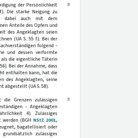
8
digung der Persönlichkeit
). Die starke Neigung zu
er dabei auch mit dem
nen Anteile des Opfers und
keit des Angeklagten seien
nen (UA S. 55 f.). Bei der
Sachverständigen folgend -
me und dessen verformte
als die eigentliche Täterin
 56). Bei der Annahme, dass
cht enthalten kann, hat die
en des Angeklagten, seine
t abgestellt (UA S. 58).
9
t die Grenzen zulässigen
geständigen - Angeklagten
lichkeit 4). Zulässiges
tet werden (BGH
NStZ 2001,
leugnet, bagatellisiert oder
 grundsätzlich zulässiges