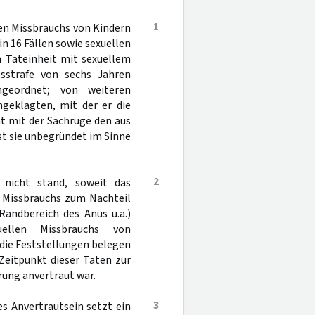
1
en Missbrauchs von Kindern
n 16 Fällen sowie sexuellen
in Tateinheit mit sexuellem
tsstrafe von sechs Jahren
ngeordnet; von weiteren
ngeklagten, mit der er die
t mit der Sachrüge den aus
st sie unbegründet im Sinne
2
g nicht stand, soweit das
n Missbrauchs zum Nachteil
Randbereich des Anus u.a.)
uellen Missbrauchs von
n die Feststellungen belegen
Zeitpunkt dieser Taten zur
rung anvertraut war.
3
es Anvertrautsein setzt ein