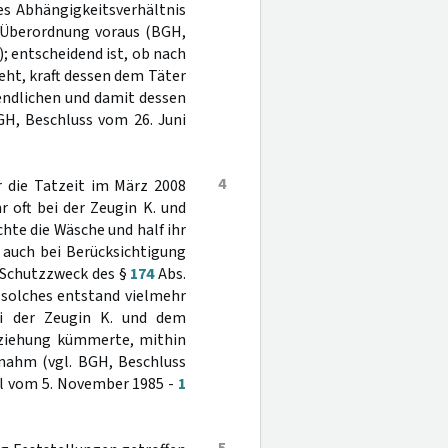
es Abhängigkeitsverhältnis
d Überordnung voraus (BGH,
9); entscheidend ist, ob nach
ht, kraft dessen dem Täter
gendlichen und damit dessen
GH, Beschluss vom 26. Juni
4
r die Tatzeit im März 2008
 oft bei der Zeugin K. und
te die Wäsche und half ihr
 auch bei Berücksichtigung
 Schutzzweck des §
174
Abs.
 solches entstand vielmehr
ei der Zeugin K. und dem
rziehung kümmerte, mithin
rnahm (vgl. BGH, Beschluss
teil vom 5. November 1985 -
1