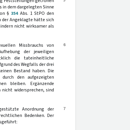
5
ng Feststellungen getroffen
is in dem dargelegten Sinne
von §
354
Abs. 1 StPO den
 der Angeklagte hätte sich
indern nicht wirksamer als
6
uellen Missbrauchs von
ufhebung der jeweiligen
klich die tateinheitliche
fgrund des Wegfalls der drei
 keinen Bestand haben. Die
s durch den aufgezeigten
hen bleiben. Ergänzende
 nicht widersprechen, sind
7
estützte Anordnung der
rechtlichen Bedenken. Der
sgeführt: