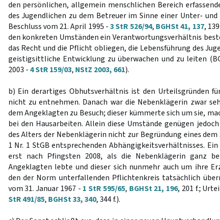
den persönlichen, allgemein menschlichen Bereich erfassend
des Jugendlichen zu dem Betreuer im Sinne einer Unter- un
Beschluss vom 21. April 1995 -
3 StR 526/94
,
BGHSt 41, 137
, 13
den konkreten Umständen ein Verantwortungsverhältnis beste
das Recht und die Pflicht obliegen, die Lebensführung des Ju
geistigsittliche Entwicklung zu überwachen und zu leiten (B
2003 -
4 StR 159/03
,
NStZ 2003, 661
).
b) Ein derartiges Obhutsverhältnis ist den Urteilsgründen fü
nicht zu entnehmen. Danach war die Nebenklägerin zwar sehr
dem Angeklagten zu Besuch; dieser kümmerte sich um sie, mach
bei den Hausarbeiten. Allein diese Umstände genügen jedoch
des Alters der Nebenklägerin nicht zur Begründung eines dem
1 Nr. 1 StGB entsprechenden Abhängigkeitsverhältnisses. Ein
erst nach Pfingsten 2008, als die Nebenklägerin ganz b
Angeklagten lebte und dieser sich nunmehr auch um ihre E
den der Norm unterfallenden Pflichtenkreis tatsächlich übe
vom 31. Januar 1967 -
1 StR 595/65
,
BGHSt 21, 196
, 201 f.; Ur
StR 491/85
,
BGHSt 33, 340
, 344 f.).