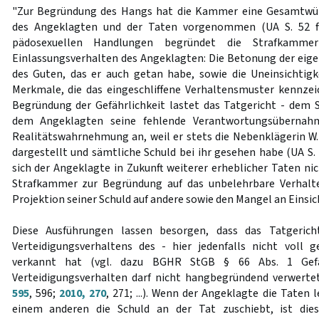
"Zur Begründung des Hangs hat die Kammer eine Gesamtwür
des Angeklagten und der Taten vorgenommen (UA S. 52 ff.
pädosexuellen Handlungen begründet die Strafkamm
Einlassungsverhalten des Angeklagten: Die Betonung der eige
des Guten, das er auch getan habe, sowie die Uneinsichtig
Merkmale, die das eingeschliffene Verhaltensmuster kennzeich
Begründung der Gefährlichkeit lastet das Tatgericht - dem 
dem Angeklagten seine fehlende Verantwortungsübernah
Realitätswahrnehmung an, weil er stets die Nebenklägerin W. 
dargestellt und sämtliche Schuld bei ihr gesehen habe (UA S.
sich der Angeklagte in Zukunft weiterer erheblicher Taten ni
Strafkammer zur Begründung auf das unbelehrbare Verhalt
Projektion seiner Schuld auf andere sowie den Mangel an Einsich
Diese Ausführungen lassen besorgen, dass das Tatgerich
Verteidigungsverhaltens des - hier jedenfalls nicht voll 
verkannt hat (vgl. dazu BGHR StGB § 66 Abs. 1 Gefähr
Verteidigungsverhalten darf nicht hangbegründend verwer
595
, 596;
2010, 270
, 271; ...). Wenn der Angeklagte die Taten 
einem anderen die Schuld an der Tat zuschiebt, ist dies