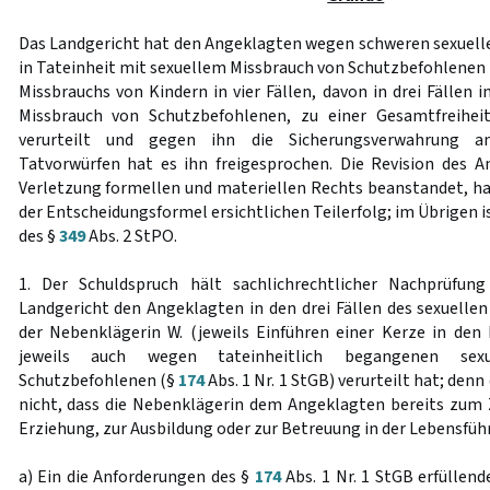
Das Landgericht hat den Angeklagten wegen schweren sexuell
in Tateinheit mit sexuellem Missbrauch von Schutzbefohlenen i
Missbrauchs von Kindern in vier Fällen, davon in drei Fällen 
Missbrauch von Schutzbefohlenen, zu einer Gesamtfreihei
verurteilt und gegen ihn die Sicherungsverwahrung a
Tatvorwürfen hat es ihn freigesprochen. Die Revision des A
Verletzung formellen und materiellen Rechts beanstandet, ha
der Entscheidungsformel ersichtlichen Teilerfolg; im Übrigen i
des §
349
Abs. 2 StPO.
1. Der Schuldspruch hält sachlichrechtlicher Nachprüfun
Landgericht den Angeklagten in den drei Fällen des sexuelle
der Nebenklägerin W. (jeweils Einführen einer Kerze in den 
jeweils auch wegen tateinheitlich begangenen sex
Schutzbefohlenen (§
174
Abs. 1 Nr. 1 StGB) verurteilt hat; den
nicht, dass die Nebenklägerin dem Angeklagten bereits zum 
Erziehung, zur Ausbildung oder zur Betreuung in der Lebensfüh
a) Ein die Anforderungen des §
174
Abs. 1 Nr. 1 StGB erfüllend