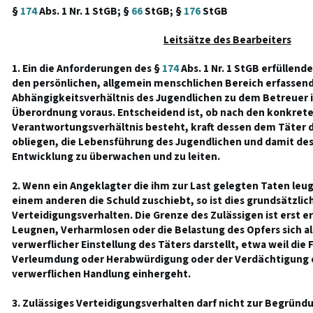
§
174
Abs. 1 Nr. 1 StGB; §
66
StGB; §
176
StGB
Leitsätze des Bearbeiters
1. Ein die Anforderungen des §
174
Abs. 1 Nr. 1 StGB erfüllend
den persönlichen, allgemein menschlichen Bereich erfassen
Abhängigkeitsverhältnis des Jugendlichen zu dem Betreuer i
Überordnung voraus. Entscheidend ist, ob nach den konkret
Verantwortungsverhältnis besteht, kraft dessen dem Täter da
obliegen, die Lebensführung des Jugendlichen und damit dess
Entwicklung zu überwachen und zu leiten.
2. Wenn ein Angeklagter die ihm zur Last gelegten Taten leug
einem anderen die Schuld zuschiebt, so ist dies grundsätzlic
Verteidigungsverhalten. Die Grenze des Zulässigen ist erst e
Leugnen, Verharmlosen oder die Belastung des Opfers sich a
verwerflicher Einstellung des Täters darstellt, etwa weil die
Verleumdung oder Herabwürdigung oder der Verdächtigung 
verwerflichen Handlung einhergeht.
3. Zulässiges Verteidigungsverhalten darf nicht zur Begründ