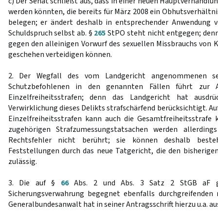
c) Der Senat schließt aus, dass in einer neuen Hauptverhandlu
werden könnten, die bereits für März 2008 ein Obhutsverhältn
belegen; er ändert deshalb in entsprechender Anwendung 
Schuldspruch selbst ab. §
265
StPO steht nicht entgegen; denn
gegen den alleinigen Vorwurf des sexuellen Missbrauchs von K
geschehen verteidigen können.
2. Der Wegfall des vom Landgericht angenommenen sex
Schutzbefohlenen in den genannten Fällen führt zur A
Einzelfreiheitsstrafen; denn das Landgericht hat ausdrüc
Verwirklichung dieses Delikts strafschärfend berücksichtigt. Au
Einzelfreiheitsstrafen kann auch die Gesamtfreiheitsstrafe
zugehörigen Strafzumessungstatsachen werden allerding
Rechtsfehler nicht berührt; sie können deshalb beste
Feststellungen durch das neue Tatgericht, die den bisherigen
zulässig.
3. Die auf §
66
Abs. 2 und Abs. 3 Satz 2 StGB aF g
Sicherungsverwahrung begegnet ebenfalls durchgreifenden 
Generalbundesanwalt hat in seiner Antragsschrift hierzu u.a. au