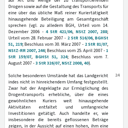
auf Art und Menge der zu transportierenden
Drogen sowie auf die Gestaltung des Transports für
eine über das übliche Maß reiner Kuriertätigkeit
hinausgehende Beteiligung am Gesamtgeschäft
sprechen (vgl. zu alledem BGH, Urteil vom 14.
Dezember 2006 -
4 StR 421/06
,
NStZ 2007, 288
;
Urteil vom 28. Februar 2007 -
2 StR 516/06
,
BGHSt
51, 219
; Beschluss vom 30. März 2007 -
2 StR 81/07
,
NStZ-RR 2007, 246
; Beschluss vom 25. April 2007 -
1
StR 159/07
,
BGHSt 51, 324
; Beschluss vom 7.
August 2007 -
3 StR 326/07
,
NStZ 2008, 40
).
24
Solche besonderen Umstände hat das Landgericht
indes nicht in hinreichendem Umfang festgestellt.
Zwar hat der Angeklagte zur Ermöglichung des
Drogentransports erhebliche, über die eines
gewöhnlichen Kuriers weit hinausgehende
Aktivitäten entfaltet und umfangreiche
Investitionen getätigt. Auch handelte er, wie
insbesondere die bereits geflossenen Beträge
zeigen, in der Aussicht auf einen hohen, ihm eine