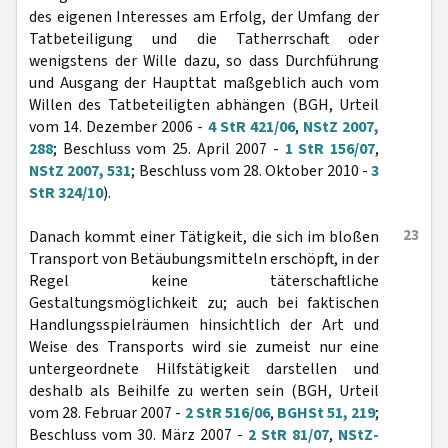
des eigenen Interesses am Erfolg, der Umfang der
Tatbeteiligung und die Tatherrschaft oder
wenigstens der Wille dazu, so dass Durchführung
und Ausgang der Haupttat maßgeblich auch vom
Willen des Tatbeteiligten abhängen (BGH, Urteil
vom 14. Dezember 2006 -
4 StR 421/06
,
NStZ 2007,
288
; Beschluss vom 25. April 2007 -
1 StR 156/07
,
NStZ 2007, 531
; Beschluss vom 28. Oktober 2010 -
3
StR 324/10
).
23
Danach kommt einer Tätigkeit, die sich im bloßen
Transport von Betäubungsmitteln erschöpft, in der
Regel keine täterschaftliche
Gestaltungsmöglichkeit zu; auch bei faktischen
Handlungsspielräumen hinsichtlich der Art und
Weise des Transports wird sie zumeist nur eine
untergeordnete Hilfstätigkeit darstellen und
deshalb als Beihilfe zu werten sein (BGH, Urteil
vom 28. Februar 2007 -
2 StR 516/06
,
BGHSt 51, 219
;
Beschluss vom 30. März 2007 -
2 StR 81/07
,
NStZ-