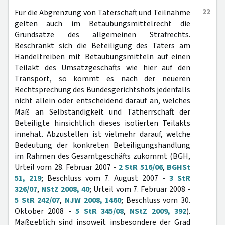
22
Für die Abgrenzung von Täterschaft und Teilnahme
gelten auch im Betäubungsmittelrecht die
Grundsätze des allgemeinen Strafrechts.
Beschränkt sich die Beteiligung des Täters am
Handeltreiben mit Betäubungsmitteln auf einen
Teilakt des Umsatzgeschäfts wie hier auf den
Transport, so kommt es nach der neueren
Rechtsprechung des Bundesgerichtshofs jedenfalls
nicht allein oder entscheidend darauf an, welches
Maß an Selbständigkeit und Tatherrschaft der
Beteiligte hinsichtlich dieses isolierten Teilakts
innehat. Abzustellen ist vielmehr darauf, welche
Bedeutung der konkreten Beteiligungshandlung
im Rahmen des Gesamtgeschäfts zukommt (BGH,
Urteil vom 28. Februar 2007 -
2 StR 516/06
,
BGHSt
51, 219
; Beschluss vom 7. August 2007 -
3 StR
326/07
,
NStZ 2008, 40
; Urteil vom 7. Februar 2008 -
5 StR 242/07
,
NJW 2008, 1460
; Beschluss vom 30.
Oktober 2008 -
5 StR 345/08
,
NStZ 2009, 392
).
Maßgeblich sind insoweit insbesondere der Grad