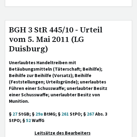
BGH 3 StR 445/10 - Urteil
vom 5. Mai 2011 (LG
Duisburg)
Unerlaubtes Handeltreiben mit
Betäubungsmitteln (Täterschaft; Beihilfe);
Beihilfe zur Beihilfe (Vorsatz); Beihilfe
(Feststellungen; Urteilsgründe); unerlaubtes
Führen einer Schusswaffe; unerlaubter Besitz
einer Schusswaffe; unerlaubter Besitz von
Munition.
§
27
StGB; §
29a
BtMG; §
261
StPO; §
267
Abs. 3
StPO; §
52
WaffG
Leitsätze des Bearbeiters