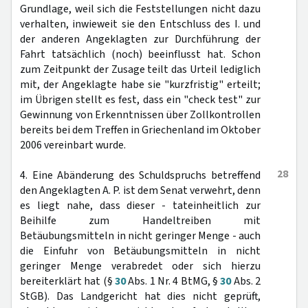
Grundlage, weil sich die Feststellungen nicht dazu
verhalten, inwieweit sie den Entschluss des I. und
der anderen Angeklagten zur Durchführung der
Fahrt tatsächlich (noch) beeinflusst hat. Schon
zum Zeitpunkt der Zusage teilt das Urteil lediglich
mit, der Angeklagte habe sie "kurzfristig" erteilt;
im Übrigen stellt es fest, dass ein "check test" zur
Gewinnung von Erkenntnissen über Zollkontrollen
bereits bei dem Treffen in Griechenland im Oktober
2006 vereinbart wurde.
28
4. Eine Abänderung des Schuldspruchs betreffend
den Angeklagten A. P. ist dem Senat verwehrt, denn
es liegt nahe, dass dieser - tateinheitlich zur
Beihilfe zum Handeltreiben mit
Betäubungsmitteln in nicht geringer Menge - auch
die Einfuhr von Betäubungsmitteln in nicht
geringer Menge verabredet oder sich hierzu
bereiterklärt hat (§
30
Abs. 1 Nr. 4 BtMG, §
30
Abs. 2
StGB). Das Landgericht hat dies nicht geprüft,