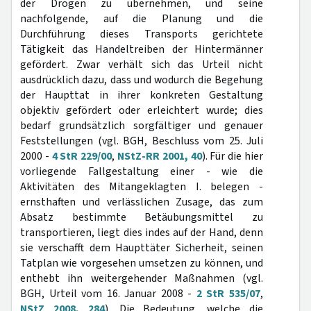
der Drogen zu übernehmen, und seine
nachfolgende, auf die Planung und die
Durchführung dieses Transports gerichtete
Tätigkeit das Handeltreiben der Hintermänner
gefördert. Zwar verhält sich das Urteil nicht
ausdrücklich dazu, dass und wodurch die Begehung
der Haupttat in ihrer konkreten Gestaltung
objektiv gefördert oder erleichtert wurde; dies
bedarf grundsätzlich sorgfältiger und genauer
Feststellungen (vgl. BGH, Beschluss vom 25. Juli
2000 -
4 StR 229/00
,
NStZ-RR 2001, 40
). Für die hier
vorliegende Fallgestaltung einer - wie die
Aktivitäten des Mitangeklagten I. belegen -
ernsthaften und verlässlichen Zusage, das zum
Absatz bestimmte Betäubungsmittel zu
transportieren, liegt dies indes auf der Hand, denn
sie verschafft dem Haupttäter Sicherheit, seinen
Tatplan wie vorgesehen umsetzen zu können, und
enthebt ihn weitergehender Maßnahmen (vgl.
BGH, Urteil vom 16. Januar 2008 -
2 StR 535/07
,
NStZ 2008, 284
). Die Bedeutung, welche die