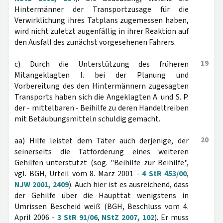
Hintermänner der Transportzusage für die
Verwirklichung ihres Tatplans zugemessen haben,
wird nicht zuletzt augenfällig in ihrer Reaktion auf
den Ausfall des zunächst vorgesehenen Fahrers.
19
c) Durch die Unterstützung des früheren
Mitangeklagten I. bei der Planung und
Vorbereitung des den Hintermännern zugesagten
Transports haben sich die Angeklagten A. und S. P.
der - mittelbaren - Beihilfe zu deren Handeltreiben
mit Betäubungsmitteln schuldig gemacht.
20
aa) Hilfe leistet dem Täter auch derjenige, der
seinerseits die Tatförderung eines weiteren
Gehilfen unterstützt (sog. "Beihilfe zur Beihilfe",
vgl. BGH, Urteil vom 8. März 2001 -
4 StR 453/00
,
NJW 2001, 2409
). Auch hier ist es ausreichend, dass
der Gehilfe über die Haupttat wenigstens in
Umrissen Bescheid weiß (BGH, Beschluss vom 4.
April 2006 -
3 StR 91/06
,
NStZ 2007, 102
). Er muss