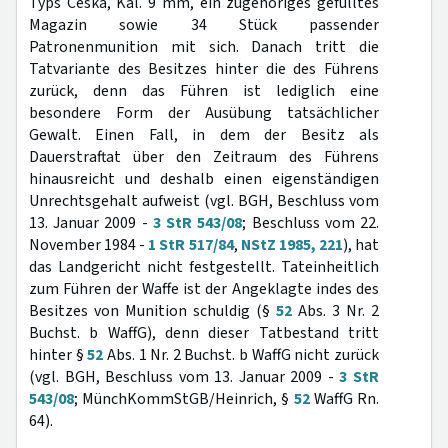
Typs Ceska, Kal. 9 mm, ein zugehöriges gefülltes
Magazin sowie 34 Stück passender
Patronenmunition mit sich. Danach tritt die
Tatvariante des Besitzes hinter die des Führens
zurück, denn das Führen ist lediglich eine
besondere Form der Ausübung tatsächlicher
Gewalt. Einen Fall, in dem der Besitz als
Dauerstraftat über den Zeitraum des Führens
hinausreicht und deshalb einen eigenständigen
Unrechtsgehalt aufweist (vgl. BGH, Beschluss vom
13. Januar 2009 -
3 StR 543/08
; Beschluss vom 22.
November 1984 -
1 StR 517/84
,
NStZ 1985, 221
), hat
das Landgericht nicht festgestellt. Tateinheitlich
zum Führen der Waffe ist der Angeklagte indes des
Besitzes von Munition schuldig (§
52
Abs. 3 Nr. 2
Buchst. b WaffG), denn dieser Tatbestand tritt
hinter §
52
Abs. 1 Nr. 2 Buchst. b WaffG nicht zurück
(vgl. BGH, Beschluss vom 13. Januar 2009 -
3 StR
543/08
; MünchKommStGB/Heinrich, §
52
WaffG Rn.
64).