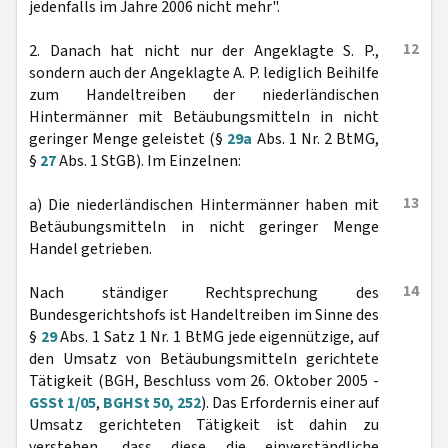
jedenfalls im Jahre 2006 nicht mehr".
12
2. Danach hat nicht nur der Angeklagte S. P.,
sondern auch der Angeklagte A. P. lediglich Beihilfe
zum Handeltreiben der niederländischen
Hintermänner mit Betäubungsmitteln in nicht
geringer Menge geleistet (§
29a
Abs. 1 Nr. 2 BtMG,
§
27
Abs. 1 StGB). Im Einzelnen:
13
a) Die niederländischen Hintermänner haben mit
Betäubungsmitteln in nicht geringer Menge
Handel getrieben.
14
Nach ständiger Rechtsprechung des
Bundesgerichtshofs ist Handeltreiben im Sinne des
§
29
Abs. 1 Satz 1 Nr. 1 BtMG jede eigennützige, auf
den Umsatz von Betäubungsmitteln gerichtete
Tätigkeit (BGH, Beschluss vom 26. Oktober 2005 -
GSSt 1/05
,
BGHSt 50, 252
). Das Erfordernis einer auf
Umsatz gerichteten Tätigkeit ist dahin zu
verstehen, dass diese die einverständliche