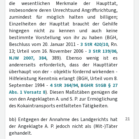
die wesentlichen Merkmale der Haupttat,
insbesondere deren Unrechtsund Angriffsrichtung,
zumindest für möglich halten und billigen;
Einzelheiten der Haupttat braucht der Gehilfe
hingegen nicht zu kennen und auch keine
bestimmte Vorstellung von ihr zu haben (BGH,
Beschluss vom 20. Januar 2011 -
3 StR 420/10
, Rn.
13; Urteil vom 16. November 2006 -
3 StR 139/06
,
NJW 2007, 384
, 389). Ebenso wenig ist es
andererseits erforderlich, dass der Haupttäter
überhaupt von der - objektiv fördernd wirkenden -
Hilfeleistung Kenntnis erlangt (BGH, Urteil vom 8.
September 1994 -
4 StR 364/94
,
BGHR StGB § 27
Abs. 1 Vorsatz 8
). Diesen Maßstäben genügen die
von den Angeklagten A. und S. P. zur Ermöglichung
des Kokaintransports entfalteten Tätigkeiten.
21
bb) Entgegen der Annahme des Landgerichts hat
der Angeklagte A. P. jedoch nicht als (Mit-)Täter
gehandelt.