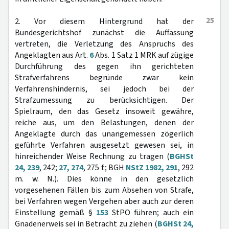
25
2. Vor diesem Hintergrund hat der
Bundesgerichtshof zunächst die Auffassung
vertreten, die Verletzung des Anspruchs des
Angeklagten aus Art.
6
Abs. 1 Satz 1 MRK auf zügige
Durchführung des gegen ihn gerichteten
Strafverfahrens begründe zwar kein
Verfahrenshindernis, sei jedoch bei der
Strafzumessung zu berücksichtigen. Der
Spielraum, den das Gesetz insoweit gewähre,
reiche aus, um den Belastungen, denen der
Angeklagte durch das unangemessen zögerlich
geführte Verfahren ausgesetzt gewesen sei, in
hinreichender Weise Rechnung zu tragen (
BGHSt
24, 239
, 242;
27, 274
, 275 f.; BGH
NStZ 1982, 291
, 292
m. w. N.). Dies könne in den gesetzlich
vorgesehenen Fällen bis zum Absehen von Strafe,
bei Verfahren wegen Vergehen aber auch zur deren
Einstellung gemäß §
153
StPO führen; auch ein
Gnadenerweis sei in Betracht zu ziehen (
BGHSt 24,