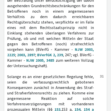
der Bestrafung unter Berücksichtigung der davon
ausgehenden Grundrechtsbeschränkungen für den
Betroffenen noch in einem angemessenen
Verhältnis zu dem dadurch erreichbaren
Rechtsgüterschutz stehen, verpflichte er im Falle
eines mit dem Rechtsstaatsprinzip nicht in
Einklang stehenden überlangen Verfahrens zur
Prüfung, ob und mit welchen Mitteln der Staat
gegen den Betroffenen (noch) strafrechtlich
vorgehen kann (BVerfG - Kammer -
NJW 2003,
2225
;
2003, 2897
;
BVerfGK 2, 239
, 247; vgl. BVerfG -
Kammer -
NJW 2005, 3485
zum weiteren Vollzug
der Untersuchungshaft).
31
Solange es an einer gesetzlichen Regelung fehle,
seien die verfassungsrechtlich gebotenen
Konsequenzen zunächst in Anwendung des Straf-
und Strafverfahrensrechts zu ziehen. Komme eine
angemessene Reaktion auf solche
Verfahrensverzögerungen mit vorhandenen
prozessualen Mitteln (§§
153
,153 a,
154
,
154 a