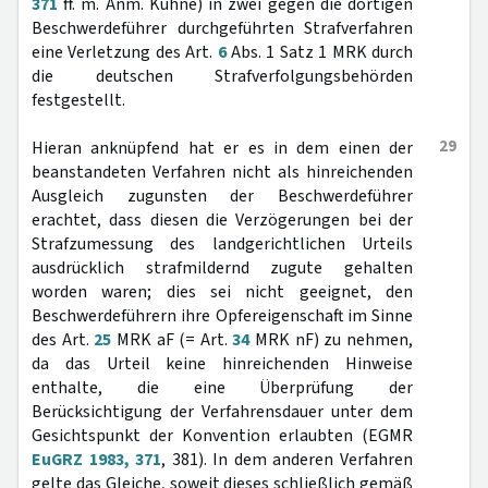
371
ff. m. Anm. Kühne) in zwei gegen die dortigen
Beschwerdeführer durchgeführten Strafverfahren
eine Verletzung des Art.
6
Abs. 1 Satz 1 MRK durch
die deutschen Strafverfolgungsbehörden
festgestellt.
29
Hieran anknüpfend hat er es in dem einen der
beanstandeten Verfahren nicht als hinreichenden
Ausgleich zugunsten der Beschwerdeführer
erachtet, dass diesen die Verzögerungen bei der
Strafzumessung des landgerichtlichen Urteils
ausdrücklich strafmildernd zugute gehalten
worden waren; dies sei nicht geeignet, den
Beschwerdeführern ihre Opfereigenschaft im Sinne
des Art.
25
MRK aF (= Art.
34
MRK nF) zu nehmen,
da das Urteil keine hinreichenden Hinweise
enthalte, die eine Überprüfung der
Berücksichtigung der Verfahrensdauer unter dem
Gesichtspunkt der Konvention erlaubten (EGMR
EuGRZ 1983, 371
, 381). In dem anderen Verfahren
gelte das Gleiche, soweit dieses schließlich gemäß