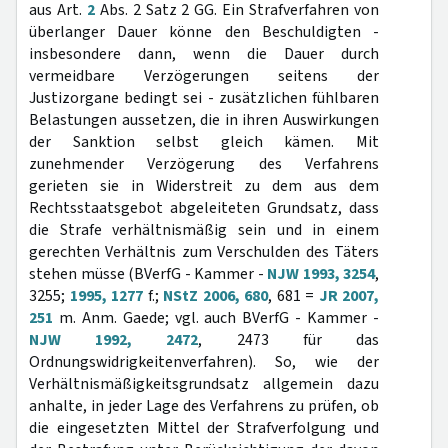
aus Art.
2
Abs. 2 Satz 2 GG. Ein Strafverfahren von
überlanger Dauer könne den Beschuldigten -
insbesondere dann, wenn die Dauer durch
vermeidbare Verzögerungen seitens der
Justizorgane bedingt sei - zusätzlichen fühlbaren
Belastungen aussetzen, die in ihren Auswirkungen
der Sanktion selbst gleich kämen. Mit
zunehmender Verzögerung des Verfahrens
gerieten sie in Widerstreit zu dem aus dem
Rechtsstaatsgebot abgeleiteten Grundsatz, dass
die Strafe verhältnismäßig sein und in einem
gerechten Verhältnis zum Verschulden des Täters
stehen müsse (BVerfG - Kammer -
NJW 1993, 3254
,
3255;
1995, 1277
f.;
NStZ 2006, 680
, 681 =
JR 2007,
251
m. Anm. Gaede; vgl. auch BVerfG - Kammer -
NJW 1992, 2472
, 2473 für das
Ordnungswidrigkeitenverfahren). So, wie der
Verhältnismäßigkeitsgrundsatz allgemein dazu
anhalte, in jeder Lage des Verfahrens zu prüfen, ob
die eingesetzten Mittel der Strafverfolgung und