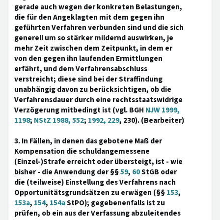
gerade auch wegen der konkreten Belastungen,
die für den Angeklagten mit dem gegen ihn
geführten Verfahren verbunden sind und die sich
generell um so stärker mildernd auswirken, je
mehr Zeit zwischen dem Zeitpunkt, in dem er
von den gegen ihn laufenden Ermittlungen
erfährt, und dem Verfahrensabschluss
verstreicht; diese sind bei der Straffindung
unabhängig davon zu berücksichtigen, ob die
Verfahrensdauer durch eine rechtsstaatswidrige
Verzögerung mitbedingt ist (vgl. BGH
NJW 1999,
1198
;
NStZ 1988, 552
;
1992, 229
, 230). (Bearbeiter)
3. In Fällen, in denen das gebotene Maß der
Kompensation die schuldangemessene
(Einzel-)Strafe erreicht oder übersteigt, ist - wie
bisher - die Anwendung der §§
59
,
60
StGB oder
die (teilweise) Einstellung des Verfahrens nach
Opportunitätsgrundsätzen zu erwägen (§§
153
,
153a
,
154
,
154a
StPO); gegebenenfalls ist zu
prüfen, ob ein aus der Verfassung abzuleitendes