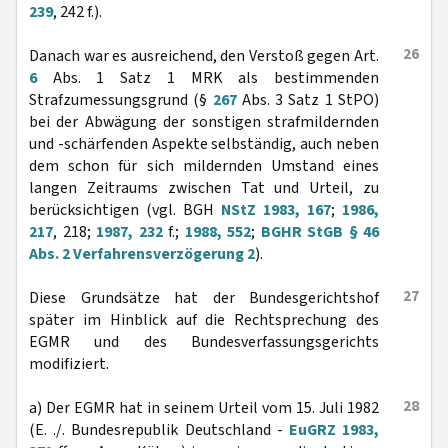
239
, 242 f.).
26
Danach war es ausreichend, den Verstoß gegen Art.
6
Abs. 1 Satz 1 MRK als bestimmenden
Strafzumessungsgrund (§
267
Abs. 3 Satz 1 StPO)
bei der Abwägung der sonstigen strafmildernden
und -schärfenden Aspekte selbständig, auch neben
dem schon für sich mildernden Umstand eines
langen Zeitraums zwischen Tat und Urteil, zu
berücksichtigen (vgl. BGH
NStZ 1983, 167
;
1986,
217
, 218;
1987, 232
f.;
1988, 552
;
BGHR StGB § 46
Abs. 2 Verfahrensverzögerung 2
).
27
Diese Grundsätze hat der Bundesgerichtshof
später im Hinblick auf die Rechtsprechung des
EGMR und des Bundesverfassungsgerichts
modifiziert.
28
a) Der EGMR hat in seinem Urteil vom 15. Juli 1982
(E. ./. Bundesrepublik Deutschland -
EuGRZ 1983,