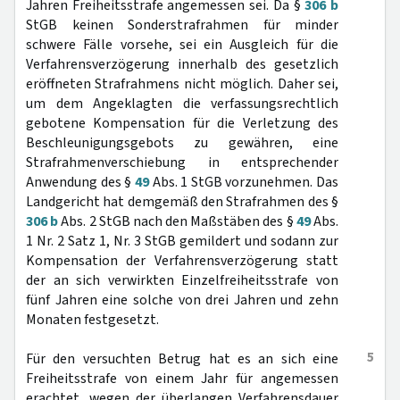
Jahren Freiheitsstrafe angemessen sei. Da §
306 b
StGB keinen Sonderstrafrahmen für minder
schwere Fälle vorsehe, sei ein Ausgleich für die
Verfahrensverzögerung innerhalb des gesetzlich
eröffneten Strafrahmens nicht möglich. Daher sei,
um dem Angeklagten die verfassungsrechtlich
gebotene Kompensation für die Verletzung des
Beschleunigungsgebots zu gewähren, eine
Strafrahmenverschiebung in entsprechender
Anwendung des §
49
Abs. 1 StGB vorzunehmen. Das
Landgericht hat demgemäß den Strafrahmen des §
306 b
Abs. 2 StGB nach den Maßstäben des §
49
Abs.
1 Nr. 2 Satz 1, Nr. 3 StGB gemildert und sodann zur
Kompensation der Verfahrensverzögerung statt
der an sich verwirkten Einzelfreiheitsstrafe von
fünf Jahren eine solche von drei Jahren und zehn
Monaten festgesetzt.
5
Für den versuchten Betrug hat es an sich eine
Freiheitsstrafe von einem Jahr für angemessen
erachtet, wegen der überlangen Verfahrensdauer