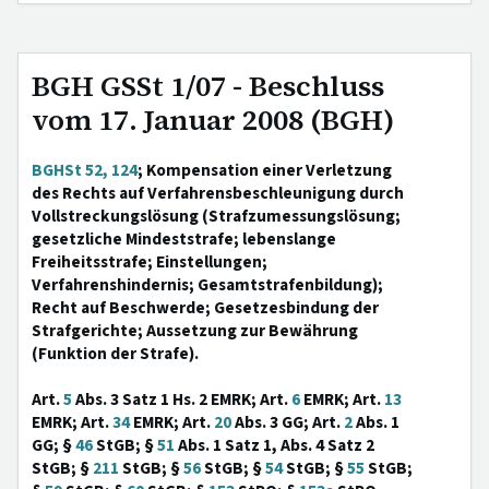
BGH GSSt 1/07 - Beschluss
vom 17. Januar 2008 (BGH)
BGHSt 52, 124
; Kompensation einer Verletzung
des Rechts auf Verfahrensbeschleunigung durch
Vollstreckungslösung (Strafzumessungslösung;
gesetzliche Mindeststrafe; lebenslange
Freiheitsstrafe; Einstellungen;
Verfahrenshindernis; Gesamtstrafenbildung);
Recht auf Beschwerde; Gesetzesbindung der
Strafgerichte; Aussetzung zur Bewährung
(Funktion der Strafe).
Art.
5
Abs. 3 Satz 1 Hs. 2 EMRK; Art.
6
EMRK; Art.
13
EMRK; Art.
34
EMRK; Art.
20
Abs. 3 GG; Art.
2
Abs. 1
GG; §
46
StGB; §
51
Abs. 1 Satz 1, Abs. 4 Satz 2
StGB; §
211
StGB; §
56
StGB; §
54
StGB; §
55
StGB;