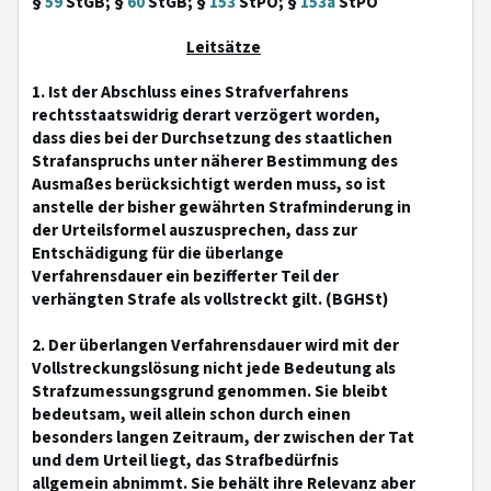
§
59
StGB; §
60
StGB; §
153
StPO; §
153a
StPO
Leitsätze
1. Ist der Abschluss eines Strafverfahrens
rechtsstaatswidrig derart verzögert worden,
dass dies bei der Durchsetzung des staatlichen
Strafanspruchs unter näherer Bestimmung des
Ausmaßes berücksichtigt werden muss, so ist
anstelle der bisher gewährten Strafminderung in
der Urteilsformel auszusprechen, dass zur
Entschädigung für die überlange
Verfahrensdauer ein bezifferter Teil der
verhängten Strafe als vollstreckt gilt. (BGHSt)
2. Der überlangen Verfahrensdauer wird mit der
Vollstreckungslösung nicht jede Bedeutung als
Strafzumessungsgrund genommen. Sie bleibt
bedeutsam, weil allein schon durch einen
besonders langen Zeitraum, der zwischen der Tat
und dem Urteil liegt, das Strafbedürfnis
allgemein abnimmt. Sie behält ihre Relevanz aber