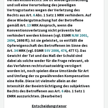
Verfahrensunrechts. Sie ist Wiedergutmachung
und soll eine Verurteilung des jeweiligen
Vertragsstaates wegen der Verletzung des
Rechts aus Art.
6
Abs. 1 Satz 1 MRK verhindern. Auf
diese Wiedergutmachung hat der Betroffene
gemäß Art.
13
MRK Anspruch, wenn die
Konventionsverletzung nicht präventiv hat
verhindert werden können (vgl. EGMR
NJW 2001,
2694
, 2698 ff.). Ist sie geleistet, so entfällt die
Opfereigenschaft des Betroffenen im Sinne des
Art.
34
MRK (vgl. EGMR
StV 2006, 474
, 477 f.). Das
Gewicht der Tat und das Maß der Schuld sind
dabei als solche weder für die Frage relevant, ob
das Verfahren rechtsstaatswidrig verzögert
worden ist, noch spielen diese Umstände für Art
und Umfang der zu gewährenden Kompensation
eine Rolle. Diese ist vielmehr allein an der
Intensität der Beeinträchtigung des subjektiven
Rechts des Betroffenen aus Art.
6
Abs. 1 Satz 1
EMRK auszurichten. (Bearbeiter)
Entscheidungstenor