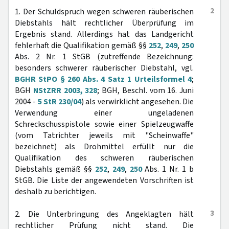
2
1. Der Schuldspruch wegen schweren räuberischen
Diebstahls hält rechtlicher Überprüfung im
Ergebnis stand. Allerdings hat das Landgericht
fehlerhaft die Qualifikation gemäß §§
252
,
249
,
250
Abs. 2 Nr. 1 StGB (zutreffende Bezeichnung:
besonders schwerer räuberischer Diebstahl, vgl.
BGHR StPO § 260 Abs. 4 Satz 1 Urteilsformel 4
;
BGH
NStZRR 2003, 328
; BGH, Beschl. vom 16. Juni
2004 -
5 StR 230/04
) als verwirklicht angesehen. Die
Verwendung einer ungeladenen
Schreckschusspistole sowie einer Spielzeugwaffe
(vom Tatrichter jeweils mit "Scheinwaffe"
bezeichnet) als Drohmittel erfüllt nur die
Qualifikation des schweren räuberischen
Diebstahls gemäß §§
252
,
249
,
250
Abs. 1 Nr. 1 b
StGB. Die Liste der angewendeten Vorschriften ist
deshalb zu berichtigen.
3
2. Die Unterbringung des Angeklagten hält
rechtlicher Prüfung nicht stand. Die