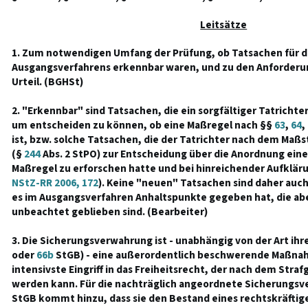
Leitsätze
1. Zum notwendigen Umfang der Prüfung, ob Tatsachen für d
Ausgangsverfahrens erkennbar waren, und zu den Anforderun
Urteil. (BGHSt)
2. "Erkennbar" sind Tatsachen, die ein sorgfältiger Tatricht
um entscheiden zu können, ob eine Maßregel nach §§
63
,
64
,
ist, bzw. solche Tatsachen, die der Tatrichter nach dem Maßs
(§
244
Abs. 2 StPO) zur Entscheidung über die Anordnung ein
Maßregel zu erforschen hatte und bei hinreichender Aufklä
NStZ-RR 2006, 172
). Keine "neuen" Tatsachen sind daher auch
es im Ausgangsverfahren Anhaltspunkte gegeben hat, die ab
unbeachtet geblieben sind. (Bearbeiter)
3. Die Sicherungsverwahrung ist - unabhängig von der Art ih
oder
66b
StGB) - eine außerordentlich beschwerende Maßnah
intensivste Eingriff in das Freiheitsrecht, der nach dem Str
werden kann. Für die nachträglich angeordnete Sicherungs
StGB kommt hinzu, dass sie den Bestand eines rechtskräftigen 