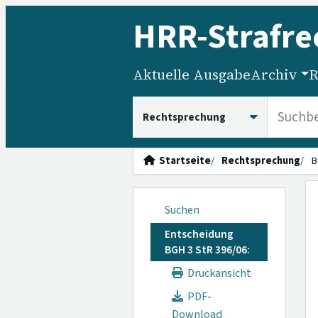
HRR
-Strafre
Aktuelle Ausgabe
Archiv
R
HRRS durchsuchen
Startseite
Rechtsprechung
B
Suchen
Entscheidung
BGH 3 StR 396/06:
Druckansicht
PDF-
Download