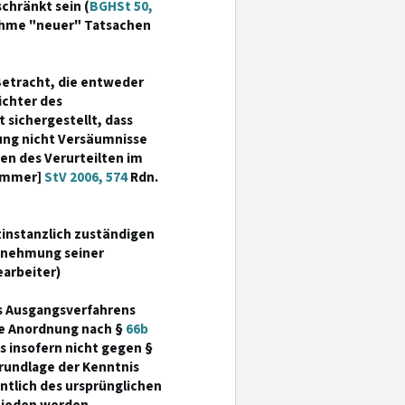
chränkt sein (
BGHSt 50,
nahme "neuer" Tatsachen
Betracht, die entweder
ichter des
 sichergestellt, dass
ung nicht Versäumnisse
en des Verurteilten im
Kammer]
StV 2006, 574
Rdn.
instanzlich zuständigen
rnehmung seiner
arbeiter)
es Ausgangsverfahrens
ie Anordnung nach §
66b
 insofern nicht gegen §
Grundlage der Kenntnis
ntlich des ursprünglichen