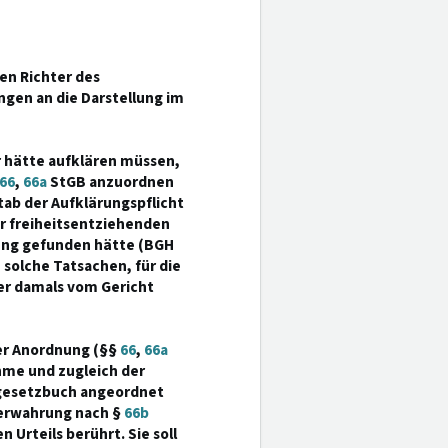
en Richter des
gen an die Darstellung im
er hätte aufklären müssen,
66
,
66a
StGB anzuordnen
tab der Aufklärungspflicht
er freiheitsentziehenden
rung gefunden hätte (BGH
 solche Tatsachen, für die
er damals vom Gericht
rer Anordnung (§§
66
,
66a
me und zugleich der
afgesetzbuch angeordnet
verwahrung nach §
66b
Urteils berührt. Sie soll