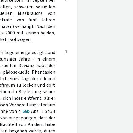
Verurteilten im September
ällen, schweren sexuellen
uellen Missbrauchs von
sstrafe von fünf Jahren
onaten) verhängt. Nach den
is 2000 mit seinen beiden,
kehr vollzogen.
3
n liege eine gefestigte und
eunziger Jahre - in einem
exuellen Devianz habe der
n pädosexuelle Phantasien
ich eines Tags der offenen
Haftraum zu locken und dort
einem in Begleitung seiner
sich indes entfernt, als er
losen Vorbereitungsstadium
Sinne von §
66b
Abs. 1 StGB
davon ausgegangen, dass der
 Nachteil von Kindern habe
taten begehen werde, durch