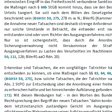
intensivsten Eingriff in das Freiheitsrecht verbundene Sanktio
die Maßregel nach §
66b
StGB kommt hinzu, dass sie den Bes
Urteils tangiert. Sie soll nach dem Willen des Gesetzgebe
beschränkt sein (
BGHSt 50, 275
, 278 m. w. N.; BVerfG [Kamme
die Annahme neuer Tatsachen sind deshalb strenge Anforderu
nur solche Umstände in Betracht, die entweder erst nac
entstanden sind oder vom Richter des Ausgangsverfahrens nic
Nur so ist sichergestellt, dass durch die Anordn
Sicherungsverwahrung nicht Versäumnisse der Straf
Ausgangsverfahren zu Lasten des Verurteilten im Nachhinein
50, 121
, 126; BVerfG aaO Rdn. 20).
Erkennbar sind Tatsachen, die ein sorgfältiger Tatrichter 
entscheiden zu können, ob eine Maßregel nach §§
63
,
64
,
66
(
BGHSt 50, 275
), bzw. solche Tatsachen, die der Tatrichter
Abs. 2 StPO zur Entscheidung über die Anordnung einer frei
zu erforschen hatte und bei hinreichender Aufklärung gefunde
172
). Mit diesen Wendungen hat - in den Worten des Bundes
Rechtsprechung den Begriff der neuen Tatsachen "dahin konkre
dem letztinstanzlich zuständigen Gericht im Ausgangsv
pflichtgemäßer Wahrnehmung seiner Aufklärungspflicht hätt