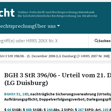
cht
Online-Zeitschrift und Rechtsprechungsdatenbank
für höchstrichterliche Rechtsprechung im Strafrecht
echtsprechung
Über uns
Suchen
GH 3 StR 396/06 - 21. Dezember 2006 (LG Duisburg) [= HRRS 2007 Nr. 368]
BGH 3 StR 396/06 - Urteil vom 21.
(LG Duisburg)
BGHSt 51, 185
; nachträgliche Sicherungsverwahrung (Urteils
Aufklärungspflicht; Doppelverfolgungsverbot; Darlegungspfl
§
66
StGB; §
66b
StGB; §
244
Abs. 2 StPO; §
267
StPO; Art.
103
A