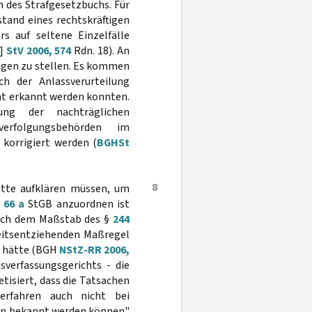
n des Strafgesetzbuchs. Für
tand eines rechtskräftigen
rs auf seltene Einzelfälle
r]
StV 2006, 574
Rdn. 18). An
ngen zu stellen. Es kommen
h der Anlassverurteilung
ht erkannt werden konnten.
ung der nachträglichen
verfolgungsbehörden im
 korrigiert werden (
BGHSt
8
hätte aufklären müssen, um
,
66 a
StGB anzuordnen ist
 nach dem Maßstab des §
244
heitsentziehenden Maßregel
n hätte (BGH
NStZ-RR 2006,
verfassungsgerichts - die
tisiert, dass die Tatsachen
erfahren auch nicht bei
en bekannt werden können"