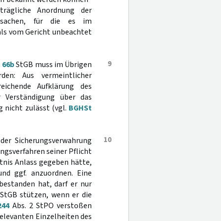
trägliche Anordnung der
tsachen, für die es im
als vom Gericht unbeachtet
9
§
66b
StGB muss im Übrigen
en: Aus vermeintlicher
eichende Aufklärung des
er Verständigung über das
 nicht zulässt (vgl.
BGHSt
10
 der Sicherungsverwahrung
ngsverfahren seiner Pflicht
tnis Anlass gegeben hätte,
nd ggf. anzuordnen. Eine
bestanden hat, darf er nur
StGB stützen, wenn er die
244
Abs. 2 StPO verstoßen
 relevanten Einzelheiten des