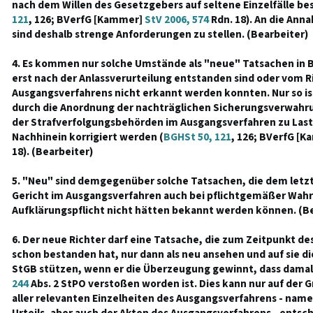
nach dem Willen des Gesetzgebers auf seltene Einzelfälle bes
121
, 126; BVerfG [Kammer]
StV 2006, 574
Rdn. 18). An die An
sind deshalb strenge Anforderungen zu stellen. (Bearbeiter)
4. Es kommen nur solche Umstände als "neue" Tatsachen in 
erst nach der Anlassverurteilung entstanden sind oder vom R
Ausgangsverfahrens nicht erkannt werden konnten. Nur so ist
durch die Anordnung der nachträglichen Sicherungsverwahr
der Strafverfolgungsbehörden im Ausgangsverfahren zu Last
Nachhinein korrigiert werden (
BGHSt 50, 121
, 126; BVerfG [
18). (Bearbeiter)
5. "Neu" sind demgegenüber solche Tatsachen, die dem letzt
Gericht im Ausgangsverfahren auch bei pflichtgemäßer Wah
Aufklärungspflicht nicht hätten bekannt werden können. (Be
6. Der neue Richter darf eine Tatsache, die zum Zeitpunkt d
schon bestanden hat, nur dann als neu ansehen und auf sie d
StGB stützen, wenn er die Überzeugung gewinnt, dass damals
244
Abs. 2 StPO verstoßen worden ist. Dies kann nur auf der 
aller relevanten Einzelheiten des Ausgangsverfahrens - name