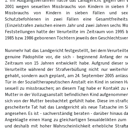
1. Im Ausgangsverfahren hatte das Landgericht gegen den 
2001 wegen sexuellen Missbrauchs von Kindern in sieben F
Missbrauchs von Kindern in sieben Fällen und sex
Schutzbefohlenen in zwei Fällen eine Gesamtfreiheit
(Einzelstrafen zwischen einem Jahr und zwei Jahren sechs M
Feststellungen hatte der Verurteilte im Zeitraum von 1995 b
1985 bzw. 1986 geborenen Töchtern jeweils den Geschlechtsver
Nunmehr hat das Landgericht festgestellt, bei dem Verurteilte
genuine Pädophilie vor, die sich - beginnend Anfang der n
Zeitraum von 15 Jahren entwickelt habe. Aufgrund dieser s
Verurteilte während der Strafverbüßung nicht nur weiterhi
gehabt, sondern auch geplant, am 24. September 2005 anlässl
Tür in der Sozialtherapeutischen Anstalt ein Kind in seinen 
sexuell zu missbrauchen; an diesem Tag habe er Kontakt zu 
Mutter in der Vollzugsanstalt befindlichen Kind aufgenommen, 
sich von der Mutter beobachtet gefühlt habe. Diese im straf
gescheiterte Tat hat das Landgericht als neue Tatsache im 
angesehen. Es ist - sachverständig beraten - darüber hinaus 
Angeklagte einen Hang zu gleichartigen Sexualdelikten zum
und deshalb mit hoher Wahrscheinlichkeit erhebliche Straf