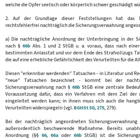
welche die Opfer seelisch oder körperlich schwer geschädigt wü
2. Auf der Grundlage dieser Feststellungen hat das 
rechtsfehlerfrei nachträglich die Sicherungsverwahrung angeo
a) Die nachträgliche Anordnung der Unterbringung in der S
nach §
66b
Abs. 1 und 2 StGB u. a. voraus, dass nach einer
bestimmten Anlasstat und vor dem Ende des Strafvollzugs T
die auf eine erhebliche Gefährlichkeit des Verurteilten für die 
Diesen "erkennbar werdenden" Tatsachen - in Literatur und R
"neue" Tatsachen bezeichnet - kommt bei der nachtr
Sicherungsverwahrung nach §
66b
StGB eine zentrale Bedeut
Voraussetzung dafür, dass ein Verfahren mit dem Ziel der
eingeleitet werden kann; in ihnen muss sich auch die hangb
Verurteilten widerspiegeln (vgl.
BGHSt 50, 275
, 279).
Bei der nachträglich angeordneten Sicherungsverwahrung
außerordentlich beschwerende Maßnahme. Bereits unabh
Anordnung (§§
66
,
66a
oder
66b
StGB) ist die Sicherung