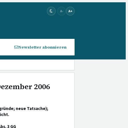
A-
A+
Newsletter abonnieren
 Dezember 2006
gründe; neue Tatsache);
icht.
bs. 3 GG